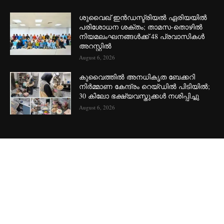
ശുവൈഖ് ഇൻഡസ്ട്രിയൽ ഏരിയയിൽ
പരിശോധന ശക്തം; താമസ-തൊഴിൽ
നിയമലംഘനങ്ങൾക്ക് 48 പ്രവാസികൾ
അറസ്റ്റിൽ
August 6, 2026
കുവൈത്തിൽ അനധികൃത ബേക്കറി
നിർമ്മാണ കേന്ദ്രം റെയ്ഡിൽ പിടിയിൽ;
30 കിലോ ഭക്ഷ്യവസ്തുക്കൾ നശിപ്പിച്ചു
August 6, 2026