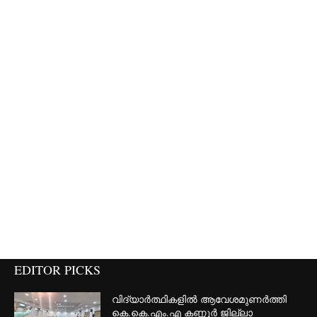
EDITOR PICKS
വിദ്യാർത്ഥികളിൽ ആവേശമുണർത്തി
കെ.കെ.എം.എ കണ്ണൂർ ജില്ലാ