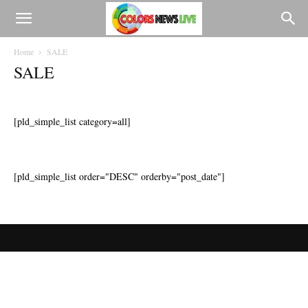
Home
SALE
SALE
[pld_simple_list category=all]
[pld_simple_list order="DESC" orderby="post_date"]