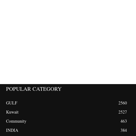
POPULAR CATEGORY
GULF
2560
Kuwait
2527
Community
463
INDIA
384