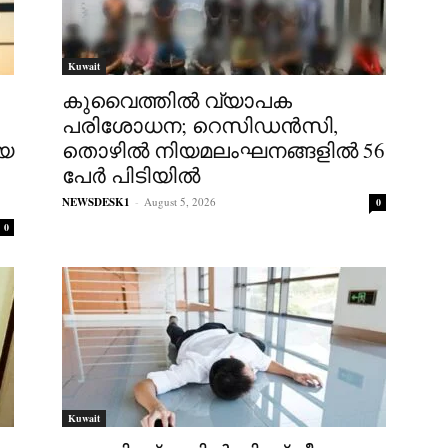
Kuwait
കുവൈത്തിൽ വ്യാപക
പരിശോധന; റെസിഡൻസി,
ിയ
തൊഴിൽ നിയമലംഘനങ്ങളിൽ 56
പേർ പിടിയിൽ
NEWSDESK1
-
August 5, 2026
0
0
Kuwait