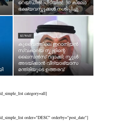
റെയ്ഡിൽ പിടിയിൽ; 30 കിലോ
ഭക്ഷ്യവസ്തുക്കൾ നശിപ്പിച്ചു
KUWAIT
കുവൈത്തിലെ ഇറാനിയൻ
സ്വകാര്യ സ്കൂളിന്റെ
ലൈസൻസ് റദ്ദാക്കി; സ്കൂൾ
അടയ്ക്കാൻ വിദ്യാഭ്യാസ
യി
മന്ത്രിയുടെ ഉത്തരവ്
ld_simple_list category=all]
ld_simple_list order="DESC" orderby="post_date"]