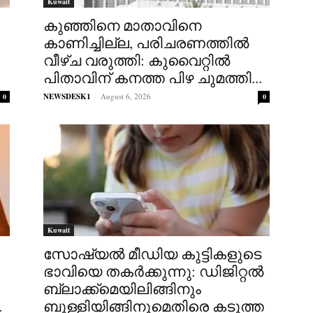
Kuwait
കുഞ്ഞിനെ മാതാവിനെ
കാണിച്ചില്ല, പരിചരണത്തിൽ
വീഴ്ച വരുത്തി: കുവൈറ്റിൽ
പിതാവിന് കനത്ത പിഴ ചുമത്തി...
NEWSDESK1
-
August 6, 2026
0
0
Kuwait
സോഷ്യൽ മീഡിയ കുട്ടികളുടെ
ഭാവിയെ തകർക്കുന്നു: ഡിജിറ്റൽ
ബ്ലാക്ക്‌മെയിലിങ്ങിനും
.
ബുള്ളിയിങ്ങിനുമെതിരെ കടുത്ത