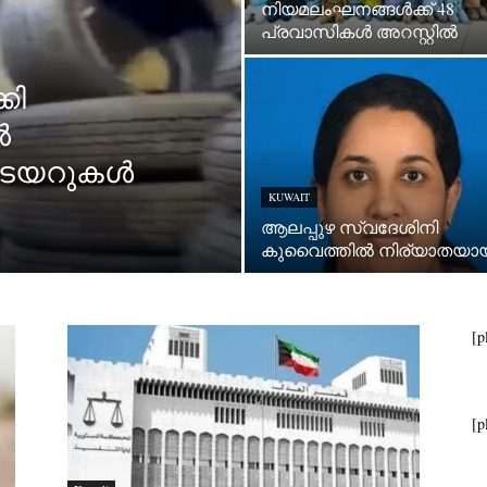
നിയമലംഘനങ്ങൾക്ക് 48
പ്രവാസികൾ അറസ്റ്റിൽ
കി
ൽ
യ ടയറുകൾ
KUWAIT
ആലപ്പുഴ സ്വദേശിനി
കുവൈത്തിൽ നിര്യാതയാ
[p
[p