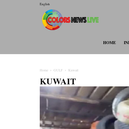
English
colorsnewsli
HOME
IN
Home
GULF
Kuwait
KUWAIT