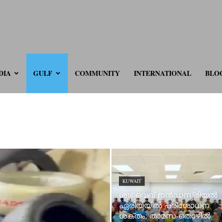
ve.com
DIA
GULF
COMMUNITY
INTERNATIONAL
BLO
KUWAIT
ശുവൈഖ് ഇൻഡസ്ട്രിയൽ
ഏരിയയിൽ പരിശോധന
ശക്തം; താമസ-തൊഴിൽ