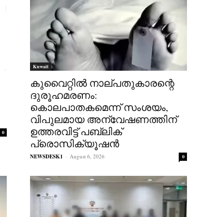
Kuwait
കുവൈറ്റിൽ നാല്പതുകാരന്റെ
ദുരൂഹമരണം:
കൊലപാതകമെന്ന് സംശയം,
വിപുലമായ അന്വേഷണത്തിന്
ഉത്തരവിട്ട് പബ്ലിക്
0
പ്രൊസിക്യൂഷൻ
NEWSDESK1
-
August 6, 2026
0