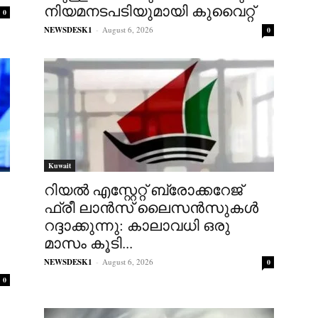
നിയമനടപടിയുമായി കുവൈറ്റ്
0
NEWSDESK1
-
August 6, 2026
0
Kuwait
റിയൽ എസ്റ്റേറ്റ് ബ്രോക്കറേജ്
ഫ്രീ ലാൻസ് ലൈസൻസുകൾ
റദ്ദാക്കുന്നു: കാലാവധി ഒരു
മാസം കൂടി...
NEWSDESK1
-
August 6, 2026
0
0