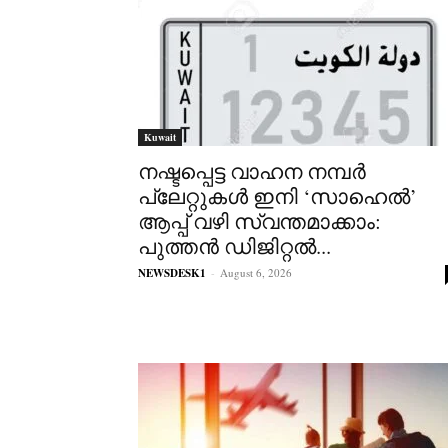
Kuwait
നഷ്ടപ്പെട്ട വാഹന നമ്പർ
പ്ലേറ്റുകൾ ഇനി ‘സാഹെൽ’
ആപ്പ് വഴി സ്വന്തമാക്കാം:
പുത്തൻ ഡിജിറ്റൽ...
NEWSDESK1
-
August 6, 2026