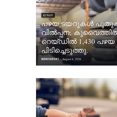
KUWAIT
പഴയ ടയറുകൾ പുതുക്
വിൽപ്പന; കുവൈത്തി
റെയ്ഡിൽ 1,430 പഴ
പിടിച്ചെടുത്തു.
NEWSDESK1
-
August 6, 2026