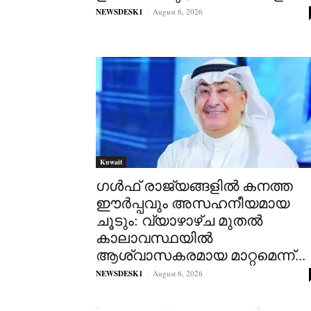
NEWSDESK1
-
August 6, 2026
Kuwait
ഗൾഫ് രാജ്യങ്ങളിൽ കനത്ത
ഈർപ്പവും അസഹനീയമായ
ചൂടും: വ്യാഴാഴ്ച മുതൽ
കാലാവസ്ഥയിൽ
ആശ്വാസകരമായ മാറ്റമെന്ന്...
NEWSDESK1
-
August 6, 2026