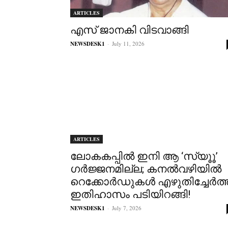
ARTICLES
എസ് ജാനകി വിടവാങ്ങി
NEWSDESK1
-
July 11, 2026
ARTICLES
ലോകകപ്പില്‍ ഇനി ആ ‘സ്യൂൂ’
ഗർജ്ജനമില്ല; കനൽവഴിയിൽ
റെക്കോർഡുകൾ എഴുതിച്ചേർത്ത
ഇതിഹാസം പടിയിറങ്ങി!
NEWSDESK1
-
July 7, 2026