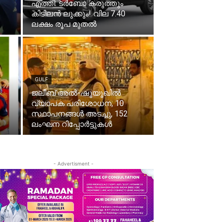
എത്തി: ടർബോ കരുത്തും
കിടിലൻ ലുക്കും! വില 7.40
ലക്ഷം രൂപ മുതൽ
GULF
ജലീബ് അൽ-ഷുയൂഖിൽ
വ്യാപക പരിശോധന; 10
സ്ഥാപനങ്ങൾ അടച്ചു, 152
ലംഘന റിപ്പോർട്ടുകൾ
- Advertisment -