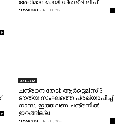
അഭിമാനമായി ധീരജ് ദിലീപ്
NEWSDESK1
-
June 11, 2026
0
0
ARTICLES
ചന്ദ്രനെ തേടി: ആർട്ടെമിസ് 3
്
ദൗത്യ സംഘത്തെ പ്രഖ്യാപിച്ച്
നാസ, ഇത്തവണ ചന്ദ്രനിൽ
ഇറങ്ങില്ല
0
NEWSDESK1
-
June 10, 2026
0