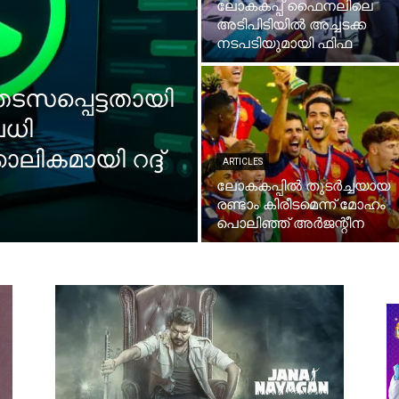
ലോകകപ്പ് ഫൈനലിലെ
അടിപിടിയിൽ അച്ചടക്ക
നടപടിയുമായി ഫിഫ
 തടസപ്പെട്ടതായി
വധി
ലികമായി റദ്ദ്
ARTICLES
ലോകകപ്പിൽ തുടർച്ചയായ
രണ്ടാം കിരീടമെന്ന് മോഹം
പൊലിഞ്ഞ് അർ‍ജന്റീന