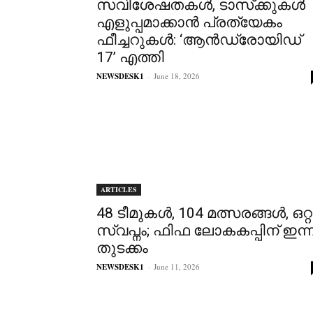
സവിശേഷതകൾ, ടാസ്‌ക്കുകൾ
എളുപ്പമാക്കാൻ പ്രത്യേകം
ഫീച്ചറുകൾ: ‘ആൻഡ്രോയിഡ്
17’ എത്തി
NEWSDESK1
-
June 18, 2026
ARTICLES
48 ടീമുകൾ, 104 മത്സരങ്ങൾ, ഒറ്റ
സ്വപ്നം; ഫിഫ ലോകകപ്പിന് ഇന്ന
തുടക്കം
NEWSDESK1
-
June 11, 2026