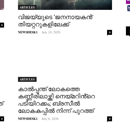
ARTICLES
വിജയ്‌യുടെ ‘ജനനായകൻ’
തിയറ്ററുകളിലേക്ക്
0
NEWSDESK1
-
July 10, 2026
0
ARTICLES
കാൽപ്പന്ത് ലോകത്തെ
കണ്ണീരിലാഴ്ത്തി നെയ്‌മറിൻ്റെ
്
പടിയിറക്കം; ബ്രസീൽ
ലോകകപ്പിൽ നിന്ന് പുറത്ത്
NEWSDESK1
-
July 6, 2026
0
0