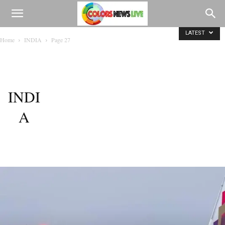
LATEST
Home
INDIA
Page 27
INDI
A