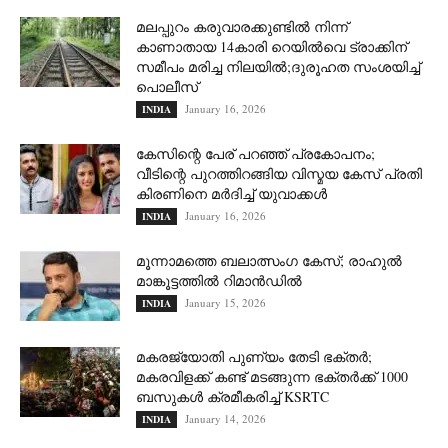
മലപ്പുറം കരുവാരക്കുണ്ടിൽ നിന്ന്
കാണാതായ 14കാരി റെയിൽവെ ട്രാക്കിന്
സമീപം മരിച്ച നിലയിൽ;ദുരൂഹത സംശയിച്ച്
പൊലീസ്
January 16, 2026
INDIA
കേസിന്റെ പേര് പറഞ്ഞ് പ്രകോപനം;
വീടിന്റെ പുറത്തിറങ്ങിയ വിസ്മയ കേസ് പ്രതി
കിരണിനെ മർദിച്ച് യുവാക്കൾ
January 16, 2026
INDIA
മൂന്നാമത്തെ ബലാത്സംഗ കേസ്; രാഹുല്‍
മാങ്കൂട്ടത്തില്‍ റിമാന്‍ഡില്‍
January 15, 2026
INDIA
മകരജ്യോതി പുണ്യം തേടി ഭക്തർ;
മകരവിളക്ക് കണ്ട് മടങ്ങുന്ന ഭക്തർക്ക് 1000
ബസുകൾ ക്രമീകരിച്ച് KSRTC
January 14, 2026
INDIA