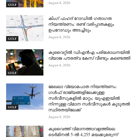
August 8, 2026
GULF
കിംഗ് ഫഹദ് റോഡിൽ ഗതാഗത
നിയന്ത്രണം: രണ്ട് വരിപ്പാതകളും
ഉപറോഡും അടച്ചിടും
August 8, 2026
GULF
കുവൈറ്റിൽ ഡിഎൻഎ പരിശോധനയിൽ
വ്യാജ പൗരത്വ കേസ് വീണ്ടും കണ്ടെത്തി
August 8, 2026
GULF
മേഖലാ വ്യോമപാത നിയന്ത്രണം:
ഗൾഫ് രാജ്യങ്ങളിലേക്കുള്ള
സർവീസുകളിൽ മാറ്റം; യുഎഇയിൽ
നിന്നുള്ള വിമാന സർവീസുകൾ കൂടുതൽ
GULF
സ്ഥിരതയിലേക്ക്
August 8, 2026
കുവൈത്ത് വിമാനത്താവളത്തിലെ
ടെർമിനൽ 5-ൽ 4,255 മയക്കുമരുന്ന്