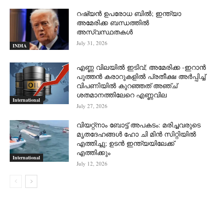
റഷ്യന്‍ ഉപരോധ ബില്‍; ഇന്ത്യാ
അമേരിക്ക ബന്ധത്തില്‍
അസ്വസ്ഥതകള്‍
July 31, 2026
INDIA
എണ്ണ വിലയില്‍ ഇടിവ്; അമേരിക്ക -ഇറാന്‍
പുത്തന്‍ കരാറുകളില്‍ പ്രതീക്ഷ അര്‍പ്പിച്ച്
വിപണിയില്‍ കുറഞ്ഞത് അഞ്ച്
ശതമാനത്തിലേറെ എണ്ണവില
International
July 27, 2026
വിയറ്റ്നാം ബോട്ട് അപകടം: മരിച്ചവരുടെ
മൃതദേഹങ്ങൾ ഹോ ചി മിൻ സിറ്റിയിൽ
എത്തിച്ചു; ഉടൻ ഇന്ത്യയിലേക്ക്
എത്തിക്കും
International
July 12, 2026