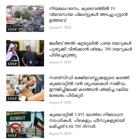
നിയമലംഘനം; കുവൈത്തിൽ 19
വ്യവസായ പ്ലോട്ടുകൾ അടച്ചുപൂട്ടാൻ
ഉത്തരവ്
August 9, 2026
GULF
ജലീബ് അൽ-ഷുയൂഖിൽ പഴയ ടയറുകൾ
പുതുക്കി വിൽക്കാൻ ശ്രമം; 390 ടയറുകൾ
പിടിച്ചെടുത്തു
August 9, 2026
GULF
സബ്‌സിഡി ഭക്ഷ്യവസ്തുക്കളുടെ കടത്ത്:
കുവൈറ്റിൽ വൻ ശൃംഖലകൾ സജീവം;
ഈജിപ്തിലേക്ക് കടത്താൻ ശ്രമിച്ച വലിയ
ശേഖരം പിടികൂടി
GULF
August 9, 2026
കുവൈറ്റിൽ 5,855 യാത്രാ നിരോധന
നടപടികൾ, പിഴകളും ഫീസുകളുമായി
ലഭിച്ചത് 8,88,700 ദിനാർ.
August 9, 2026
GULF