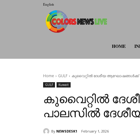
English
colorsnewsli
HOME
IN
Home
GULF
കുവൈറ്റിൽ ദേശീയ ആഘോഷങ്ങൾക്ക് 
GULF
Kuwait
കുവൈറ്റിൽ ദേശ
പാലസിൽ ദേശീയ
By
NEWSDESK1
February 1, 2026