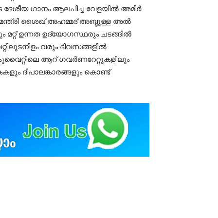
ടെ ദേശീയ ഗാനം ആലപിച്ച വേളയിൽ അമീർ
ന്ത്രി ശൈഖ് അഹമ്മദ് അബ്ദുള്ള അൽ
്റ് ഉന്നത ഉദ്യോഗസ്ഥരും ചടങ്ങിൽ
റിലുടനീളം വരും ദിവസങ്ങളിൽ
കുവൈറ്റിലെ ആറ് ഗവർണറേറ്റുകളിലും
ും ദീപാലങ്കാരങ്ങളും കൊണ്ട്