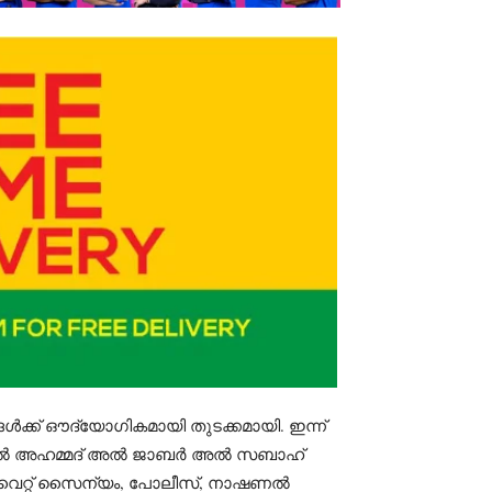
്ങൾക്ക് ഔദ്യോഗികമായി തുടക്കമായി. ഇന്ന്
 അൽ അഹമ്മദ് അൽ ജാബർ അൽ സബാഹ്
കുവൈറ്റ് സൈന്യം, പോലീസ്, നാഷണൽ