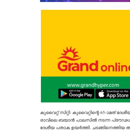
കുവൈറ്റ് സിറ്റി: കുവൈറ്റിന്റെ 65-ാമത് 
രാവിലെ ബയാൻ പാലസിൽ നടന്ന പ്രൗഢ
ദേശീയ പതാക ഉയർത്തി. ചടങ്ങിനെത്തിയ അ