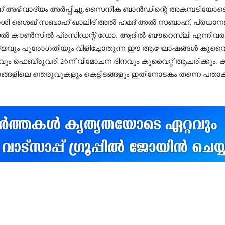
ന് അഭിവാദ്യം അർപ്പിച്ചു.സൈനിക ബാൻഡിന്റെ അകമ്പടിയോ
ാവകാശി ശൈഖ് സബാഹ് ഖാലിദ് അൽ ഹമദ് അൽ സബാഹ്, പ്രധാനമ
 കൗൺസിൽ പ്രസിഡന്റ് ഡോ. ആദിൽ ബൗറെസ്‌ലി എന്നിവരും മറ
ഐക്യവും പുരോഗതിയും വിളിച്ചോതുന്ന ഈ ആഘോഷങ്ങൾ കുവൈറ്
ും ഫെബ്രുവരി 26ന് വിമോചന ദിനവും കുവൈറ്റ് ആചരിക്കും. 
ങളിലെ തെരുവുകളും കെട്ടിടങ്ങളും ഇതിനോടകം തന്നെ പതാകകള