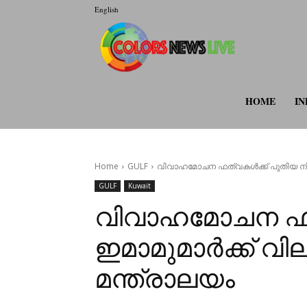
English
colorsnewsli
HOME
IN
Home
GULF
വിവാഹമോചന ഫത്‌വകൾക്ക് പുതിയ നിയന്
GULF
Kuwait
വിവാഹമോചന ഫത്‌
ഇമാമുമാർക്ക് വി
മന്ത്രാലയം