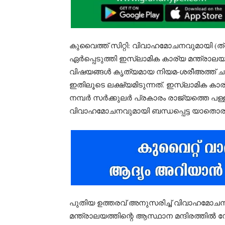
കുവൈത്ത് സിറ്റി: വിവാഹമോചനവുമായി (ത്വല
ഏർപ്പെടുത്തി ഇസ്‌ലാമിക കാര്യ മന്ത്ര
വിഷയങ്ങൾ കൃത്യമായ നിയമ-ശരീഅത്ത് ചട്ടക
ഇതിലൂടെ ലക്ഷ്യമിടുന്നത്. ഇസ്‌ലാമിക ക
നമ്പർ സർക്കുലർ പ്രകാരം രാജ്യത്തെ പള്ളി
വിവാഹമോചനവുമായി ബന്ധപ്പെട്ട യാതൊരുവി
പുതിയ ഉത്തരവ് അനുസരിച്ച് വിവാഹമോച
മന്ത്രാലയത്തിന്റെ ആസ്ഥാന മന്ദിരത്തിൽ നേ