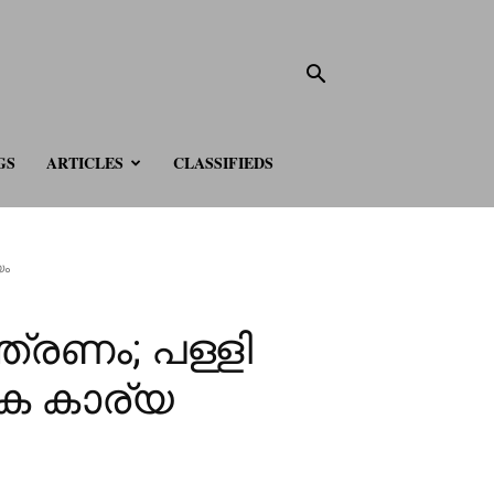
GS
ARTICLES
CLASSIFIEDS
യം
്രണം; പള്ളി
മിക കാര്യ