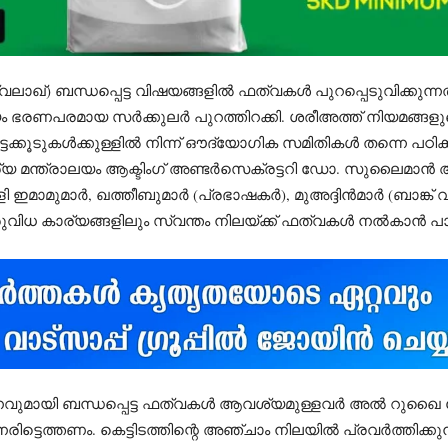
ാഖ്) ബന്ധപ്പെട്ട വിഷയങ്ങളിൽ ഫത്‌വകൾ പുറപ്പെടുവിക്കുന്നതി
ാലയം ഭരണപരമായ സർക്കുലർ പുറത്തിറക്കി. ശരീഅത്ത് നിയമങ
്കൂടുകൾക്കുള്ളിൽ നിന്ന് ഔദ്യോഗിക സമിതികൾ തന്നെ പഠിക്കു
ാര്യ മന്ത്രാലയം ആക്ടിംഗ് അണ്ടർസെക്രട്ടറി ഡോ. സുലൈമാൻ അ
 ഇമാമുമാർ, ഖത്തീബുമാർ (പ്രഭാഷകർ), മുഅദ്ദിൻമാർ (ബാങ്ക് വി
ധ കാര്യങ്ങളിലും സ്വന്തം നിലയ്ക്ക് ഫത്‌വകൾ നൽകാൻ പാടില്
നവുമായി ബന്ധപ്പെട്ട ഫത്‌വകൾ ആവശ്യമുള്ളവർ അൽ റുഖൈ 
രിട്ടെത്തണം. കെട്ടിടത്തിന്റെ അഞ്ചാം നിലയിൽ പ്രവർത്തിക്കുന്