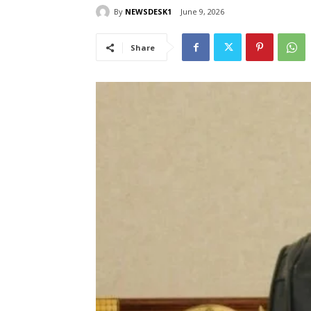
By
NEWSDESK1
June 9, 2026
Share