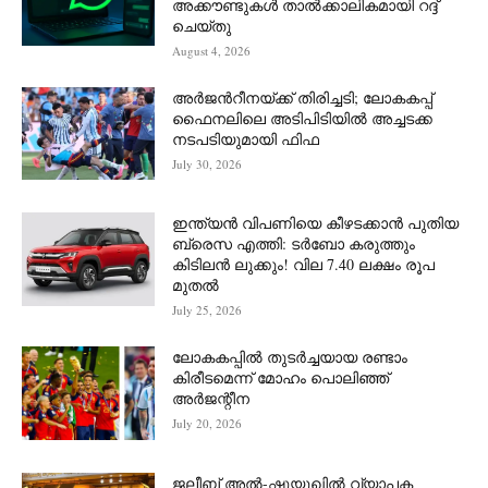
അക്കൗണ്ടുകൾ താൽക്കാലികമായി റദ്ദ്
ചെയ്തു
August 4, 2026
അർജന്‍റീനയ്ക്ക് തിരിച്ചടി; ലോകകപ്പ്
ഫൈനലിലെ അടിപിടിയിൽ അച്ചടക്ക
നടപടിയുമായി ഫിഫ
July 30, 2026
ഇന്ത്യൻ വിപണിയെ കീഴടക്കാന്‍ പുതിയ
ബ്രെസ എത്തി: ടർബോ കരുത്തും
കിടിലൻ ലുക്കും! വില 7.40 ലക്ഷം രൂപ
മുതൽ
July 25, 2026
ലോകകപ്പിൽ തുടർച്ചയായ രണ്ടാം
കിരീടമെന്ന് മോഹം പൊലിഞ്ഞ്
അർ‍ജന്റീന
July 20, 2026
ജലീബ് അൽ-ഷുയൂഖിൽ വ്യാപക