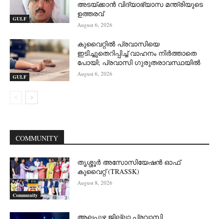
അടയ്ക്കാൻ വിദ്യാഭ്യാസ മന്ത്രിയുടെ
ഉത്തരവ്
GULF
August 6, 2026
കുവൈറ്റിൽ പ്രവാസിയെ
ഇടിച്ചുതെറിപ്പിച്ച് വാഹനം നിർത്താതെ
പോയി; പ്രവാസി ഗുരുതരാവസ്ഥയിൽ
August 6, 2026
GULF
COMMUNITY
തൃശ്ശൂർ അസോസിയേഷൻ ഓഫ്
കുവൈറ്റ്‌ (TRASSK)
August 8, 2026
Community
ആലപ്പുഴ ജില്ലാ പ്രവാസി