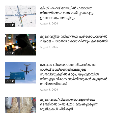
കിംഗ് ഫഹദ് റോഡിൽ ഗതാഗത
നിയന്ത്രണം: രണ്ട് വരിപ്പാതകളും
ഉപറോഡും അടച്ചിടും
August 8, 2026
GULF
കുവൈറ്റിൽ ഡിഎൻഎ പരിശോധനയിൽ
വ്യാജ പൗരത്വ കേസ് വീണ്ടും കണ്ടെത്തി
August 8, 2026
GULF
മേഖലാ വ്യോമപാത നിയന്ത്രണം:
ഗൾഫ് രാജ്യങ്ങളിലേക്കുള്ള
സർവീസുകളിൽ മാറ്റം; യുഎഇയിൽ
നിന്നുള്ള വിമാന സർവീസുകൾ കൂടുതൽ
GULF
സ്ഥിരതയിലേക്ക്
August 8, 2026
കുവൈത്ത് വിമാനത്താവളത്തിലെ
ടെർമിനൽ 5-ൽ 4,255 മയക്കുമരുന്ന്
ഗുളികകൾ പിടികൂടി.