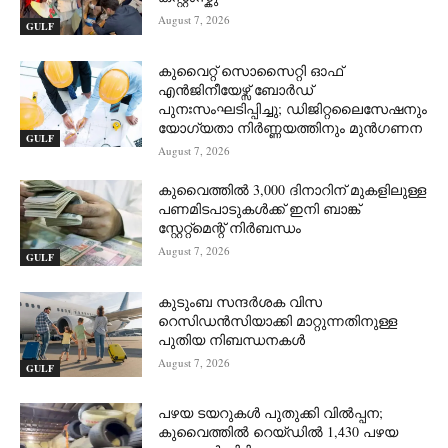
August 7, 2026
GULF
കുവൈറ്റ് സൊസൈറ്റി ഓഫ്
എൻജിനീയേഴ്സ് ബോർഡ്
പുനഃസംഘടിപ്പിച്ചു; ഡിജിറ്റലൈസേഷനും
യോഗ്യതാ നിർണ്ണയത്തിനും മുൻഗണന
GULF
August 7, 2026
കുവൈത്തിൽ 3,000 ദിനാറിന് മുകളിലുള്ള
പണമിടപാടുകൾക്ക് ഇനി ബാങ്ക്
സ്റ്റേറ്റ്‌മെന്റ് നിർബന്ധം
August 7, 2026
GULF
കുടുംബ സന്ദർശക വിസ
റെസിഡൻസിയാക്കി മാറ്റുന്നതിനുള്ള
പുതിയ നിബന്ധനകൾ
August 7, 2026
GULF
പഴയ ടയറുകൾ പുതുക്കി വിൽപ്പന;
കുവൈത്തിൽ റെയ്ഡിൽ 1,430 പഴയ