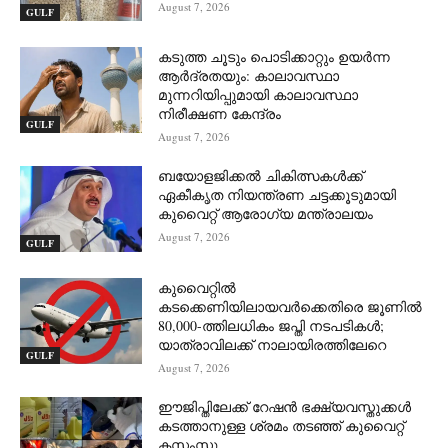
August 7, 2026
GULF
കടുത്ത ചൂടും പൊടിക്കാറ്റും ഉയർന്ന
ആർദ്രതയും: കാലാവസ്ഥാ
മുന്നറിയിപ്പുമായി കാലാവസ്ഥാ
നിരീക്ഷണ കേന്ദ്രം
GULF
August 7, 2026
ബയോളജിക്കൽ ചികിത്സകൾക്ക്
ഏകീകൃത നിയന്ത്രണ ചട്ടക്കൂടുമായി
കുവൈറ്റ് ആരോഗ്യ മന്ത്രാലയം
August 7, 2026
GULF
കുവൈറ്റിൽ
കടക്കെണിയിലായവർക്കെതിരെ ജൂണിൽ
80,000-ത്തിലധികം ജപ്തി നടപടികൾ;
യാത്രാവിലക്ക് നാലായിരത്തിലേറെ
GULF
August 7, 2026
ഈജിപ്തിലേക്ക് റേഷൻ ഭക്ഷ്യവസ്തുക്കൾ
കടത്താനുള്ള ശ്രമം തടഞ്ഞ് കുവൈറ്റ്
കസ്റ്റംസ്കു