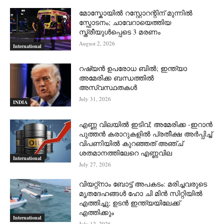
മോസ്കോയിൽ റസ്റ്റോറന്റിന് മുന്നിൽ
സ്ഫോടനം; ചാവേറായെത്തിയ
സ്ത്രീയുൾപ്പെടെ 3 മരണം
August 2, 2026
International
റഷ്യന്‍ ഉപരോധ ബില്‍; ഇന്ത്യാ
അമേരിക്ക ബന്ധത്തില്‍
അസ്വസ്ഥതകള്‍
July 31, 2026
INDIA
എണ്ണ വിലയില്‍ ഇടിവ്; അമേരിക്ക -ഇറാന്‍
പുത്തന്‍ കരാറുകളില്‍ പ്രതീക്ഷ അര്‍പ്പിച്ച്
വിപണിയില്‍ കുറഞ്ഞത് അഞ്ച്
ശതമാനത്തിലേറെ എണ്ണവില
International
July 27, 2026
വിയറ്റ്നാം ബോട്ട് അപകടം: മരിച്ചവരുടെ
മൃതദേഹങ്ങൾ ഹോ ചി മിൻ സിറ്റിയിൽ
എത്തിച്ചു; ഉടൻ ഇന്ത്യയിലേക്ക്
എത്തിക്കും
International
July 12, 2026