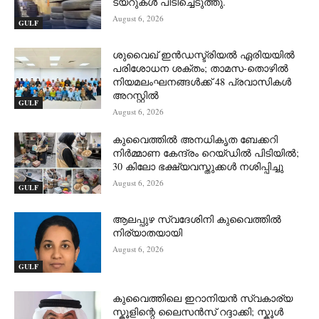
ടയറുകൾ പിടിച്ചെടുത്തു.
August 6, 2026
GULF
ശുവൈഖ് ഇൻഡസ്ട്രിയൽ ഏരിയയിൽ
പരിശോധന ശക്തം; താമസ-തൊഴിൽ
നിയമലംഘനങ്ങൾക്ക് 48 പ്രവാസികൾ
അറസ്റ്റിൽ
GULF
August 6, 2026
കുവൈത്തിൽ അനധികൃത ബേക്കറി
നിർമ്മാണ കേന്ദ്രം റെയ്ഡിൽ പിടിയിൽ;
30 കിലോ ഭക്ഷ്യവസ്തുക്കൾ നശിപ്പിച്ചു
August 6, 2026
GULF
ആലപ്പുഴ സ്വദേശിനി കുവൈത്തിൽ
നിര്യാതയായി
August 6, 2026
GULF
കുവൈത്തിലെ ഇറാനിയൻ സ്വകാര്യ
സ്കൂളിന്റെ ലൈസൻസ് റദ്ദാക്കി; സ്കൂൾ