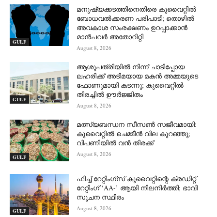
മനുഷ്യക്കടത്തിനെതിരെ കുവൈറ്റിൽ
ബോധവൽക്കരണ പരിപാടി; തൊഴിൽ
അവകാശ സംരക്ഷണം ഉറപ്പാക്കാൻ
മാൻപവർ അതോറിറ്റി
GULF
August 8, 2026
ആശുപത്രിയിൽ നിന്ന് ചാടിപ്പോയ
ലഹരിക്ക് അടിമയായ മകൻ അമ്മയുടെ
ഫോണുമായി കടന്നു; കുവൈറ്റിൽ
തിരച്ചിൽ ഊർജ്ജിതം
GULF
August 8, 2026
മത്സ്യബന്ധന സീസൺ സജീവമായി:
കുവൈറ്റിൽ ചെമ്മീൻ വില കുറഞ്ഞു;
വിപണിയിൽ വൻ തിരക്ക്
August 8, 2026
GULF
ഫിച്ച് റേറ്റിംഗ്സ് കുവൈറ്റിന്റെ ക്രഡിറ്റ്
റേറ്റിംഗ് ‘AA-’ ആയി നിലനിർത്തി; ഭാവി
സൂചന സ്ഥിരം
August 8, 2026
GULF