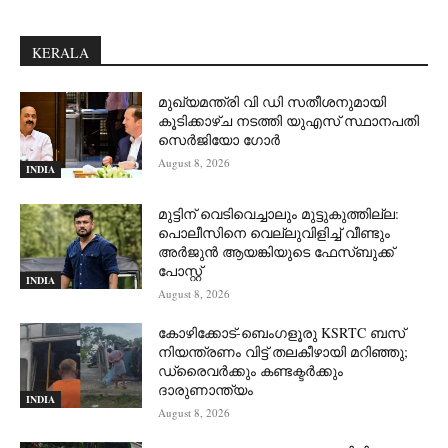
KERALA
മുഖ്യമന്ത്രി വി ഡി സതീശനുമായി
കൂടിക്കാഴ്ച നടത്തി യുഎസ് സ്ഥാനപതി
സെര്‍ജിയോ ഗോര്‍
August 8, 2026
INDIA
മുട്ടിന് വെടിവെച്ചാലും മുട്ടുകുത്തില്ല:
പൊലീസിനെ വെല്ലുവിളിച്ച് വീണ്ടും
അർജുൻ ആയങ്കിയുടെ ഫേസ്ബുക്ക്
പോസ്റ്റ്
INDIA
August 8, 2026
കോഴിക്കോട്-ബെംഗളൂരു KSRTC ബസ്
നിയന്ത്രണം വിട്ട് തലകീഴായി മറിഞ്ഞു;
ഡ്രെെവർക്കും കണ്ടക്ടർക്കും
ദാരുണാന്ത്യം
INDIA
August 8, 2026