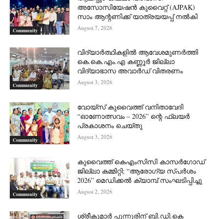
അസോസിയേഷൻ കുവൈറ്റ് (AJPAK)
സാം ആന്റണിക്ക് യാത്രയയപ്പ് നൽകി
August 7, 2026
Community
വിദ്യാർത്ഥികളിൽ ആവേശമുണർത്തി
കെ.കെ.എം.എ കണ്ണൂർ ജില്ലാ
വിദ്യാഭാസ അവാർഡ് വിതരണം
August 3, 2026
Community
വോയ്സ് കുവൈത്ത് വനിതാവേദി
“ഓണോത്സവം – 2026” ന്റെ ഫ്ലയർ
പ്രകാശനം ചെയ്തു
August 3, 2026
Community
കുവൈത്ത് കെഎംസിസി കാസർഗോഡ്
ജില്ലാ കമ്മിറ്റി; “ആരോഗ്യ സ്പർശം
2026” മെഡിക്കൽ ക്യാമ്പ് സംഘടിപ്പിച്ചു
August 2, 2026
Community
ശ്രീകുമാർ പുന്നൂരിന് ബി.ഡി.കെ