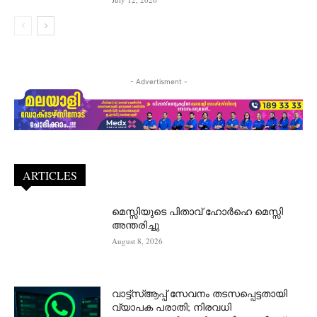
- Advertisment -
ARTICLES
മെസ്സിയുടെ പിതാവ് ഹോർഹെ മെസ്സി
അന്തരിച്ചു
August 8, 2026
വാട്ട്‌സ്ആപ്പ് സേവനം തടസപ്പെട്ടതായി
വ്യാപക പരാതി; നിരവധി