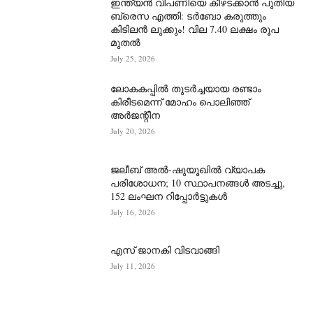
ഇന്ത്യൻ വിപണിയെ കീഴടക്കാന്‍ പുതിയ
ബ്രെസ എത്തി: ടർബോ കരുത്തും
കിടിലൻ ലുക്കും! വില 7.40 ലക്ഷം രൂപ
മുതൽ
July 25, 2026
ലോകകപ്പിൽ തുടർച്ചയായ രണ്ടാം
കിരീടമെന്ന് മോഹം പൊലിഞ്ഞ്
അർ‍ജന്റീന
July 20, 2026
ജലീബ് അൽ-ഷുയൂഖിൽ വ്യാപക
പരിശോധന; 10 സ്ഥാപനങ്ങൾ അടച്ചു,
152 ലംഘന റിപ്പോർട്ടുകൾ
July 16, 2026
എസ് ജാനകി വിടവാങ്ങി
July 11, 2026