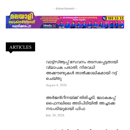
- Advertisment -
ARTICLES
വാട്ട്‌സ്ആപ്പ് സേവനം തടസപ്പെട്ടതായി
വ്യാപക പരാതി; നിരവധി
അക്കൗണ്ടുകൾ താൽക്കാലികമായി റദ്ദ്
ചെയ്തു
August 4, 2026
അർജന്‍റീനയ്ക്ക് തിരിച്ചടി; ലോകകപ്പ്
ഫൈനലിലെ അടിപിടിയിൽ അച്ചടക്ക
നടപടിയുമായി ഫിഫ
July 30, 2026