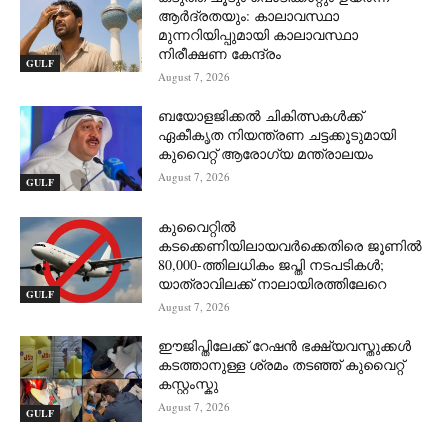
ആർദ്രതയും: കാലാവസ്ഥാ
മുന്നറിയിപ്പുമായി കാലാവസ്ഥാ
നിരീക്ഷണ കേന്ദ്രം
GULF
August 7, 2026
ബയോളജിക്കൽ ചികിത്സകൾക്ക്
ഏകീകൃത നിയന്ത്രണ ചട്ടക്കൂടുമായി
കുവൈറ്റ് ആരോഗ്യ മന്ത്രാലയം
August 7, 2026
GULF
കുവൈറ്റിൽ
കടക്കെണിയിലായവർക്കെതിരെ ജൂണിൽ
80,000-ത്തിലധികം ജപ്തി നടപടികൾ;
യാത്രാവിലക്ക് നാലായിരത്തിലേറെ
GULF
August 7, 2026
ഈജിപ്തിലേക്ക് റേഷൻ ഭക്ഷ്യവസ്തുക്കൾ
കടത്താനുള്ള ശ്രമം തടഞ്ഞ് കുവൈറ്റ്
കസ്റ്റംസ്കു
August 7, 2026
GULF