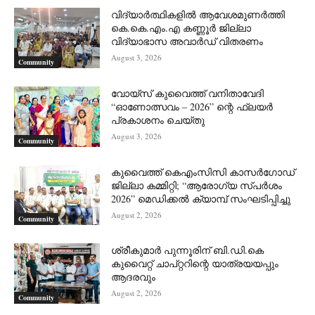
വിദ്യാർത്ഥികളിൽ ആവേശമുണർത്തി
കെ.കെ.എം.എ കണ്ണൂർ ജില്ലാ
വിദ്യാഭാസ അവാർഡ് വിതരണം
August 3, 2026
Community
വോയ്സ് കുവൈത്ത് വനിതാവേദി
“ഓണോത്സവം – 2026” ന്റെ ഫ്ലയർ
പ്രകാശനം ചെയ്തു
August 3, 2026
Community
കുവൈത്ത് കെഎംസിസി കാസർഗോഡ്
ജില്ലാ കമ്മിറ്റി; “ആരോഗ്യ സ്പർശം
2026” മെഡിക്കൽ ക്യാമ്പ് സംഘടിപ്പിച്ചു
August 2, 2026
Community
ശ്രീകുമാർ പുന്നൂരിന് ബി.ഡി.കെ
കുവൈറ്റ് ചാപ്റ്ററിന്റെ യാത്രയയപ്പും
ആദരവും
August 2, 2026
Community