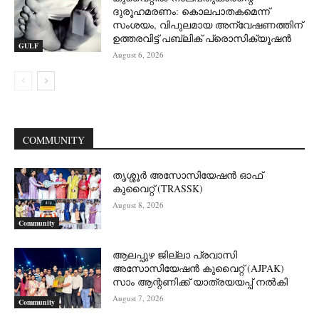
ദുരൂഹമരണം: കൊലപാതകമെന്ന്
സംശയം, വിപുലമായ അന്വേഷണത്തിന്
ഉത്തരവിട്ട് പബ്ലിക് പ്രൊസിക്യൂഷൻ
GULF
August 6, 2026
COMMUNITY
തൃശ്ശൂർ അസോസിയേഷൻ ഓഫ്
കുവൈറ്റ്‌ (TRASSK)
August 8, 2026
Community
ആലപ്പുഴ ജില്ലാ പ്രവാസി
അസോസിയേഷൻ കുവൈറ്റ് (AJPAK)
സാം ആന്റണിക്ക് യാത്രയയപ്പ് നൽകി
August 7, 2026
Community