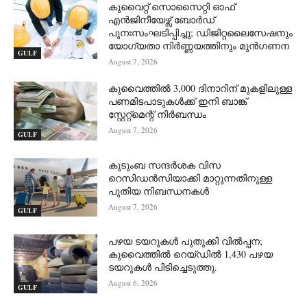
കുവൈറ്റ് സൊസൈറ്റി ഓഫ്
എൻജിനീയേഴ്സ് ബോർഡ്
പുനഃസംഘടിപ്പിച്ചു; ഡിജിറ്റലൈസേഷനും
യോഗ്യതാ നിർണ്ണയത്തിനും മുൻഗണന
GULF
August 7, 2026
കുവൈത്തിൽ 3,000 ദിനാറിന് മുകളിലുള്ള
പണമിടപാടുകൾക്ക് ഇനി ബാങ്ക്
സ്റ്റേറ്റ്‌മെന്റ് നിർബന്ധം
August 7, 2026
GULF
കുടുംബ സന്ദർശക വിസ
റെസിഡൻസിയാക്കി മാറ്റുന്നതിനുള്ള
പുതിയ നിബന്ധനകൾ
August 7, 2026
GULF
പഴയ ടയറുകൾ പുതുക്കി വിൽപ്പന;
കുവൈത്തിൽ റെയ്ഡിൽ 1,430 പഴയ
ടയറുകൾ പിടിച്ചെടുത്തു.
August 6, 2026
GULF