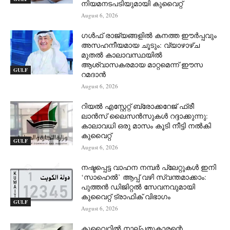
നിയമനടപടിയുമായി കുവൈറ്റ്
August 6, 2026
ഗൾഫ് രാജ്യങ്ങളിൽ കനത്ത ഈർപ്പവും
അസഹനീയമായ ചൂടും: വ്യാഴാഴ്ച
മുതൽ കാലാവസ്ഥയിൽ
ആശ്വാസകരമായ മാറ്റമെന്ന് ഈസ
GULF
റമദാൻ
August 6, 2026
റിയൽ എസ്റ്റേറ്റ് ബ്രോക്കറേജ് ഫ്രീ
ലാൻസ് ലൈസൻസുകൾ റദ്ദാക്കുന്നു:
കാലാവധി ഒരു മാസം കൂടി നീട്ടി നൽകി
കുവൈറ്റ്
GULF
August 6, 2026
നഷ്ടപ്പെട്ട വാഹന നമ്പർ പ്ലേറ്റുകൾ ഇനി
‘സാഹെൽ’ ആപ്പ് വഴി സ്വന്തമാക്കാം:
പുത്തൻ ഡിജിറ്റൽ സേവനവുമായി
കുവൈറ്റ് ട്രാഫിക് വിഭാഗം
GULF
August 6, 2026
കുവൈറ്റിൽ നാല്പതുകാരന്റെ