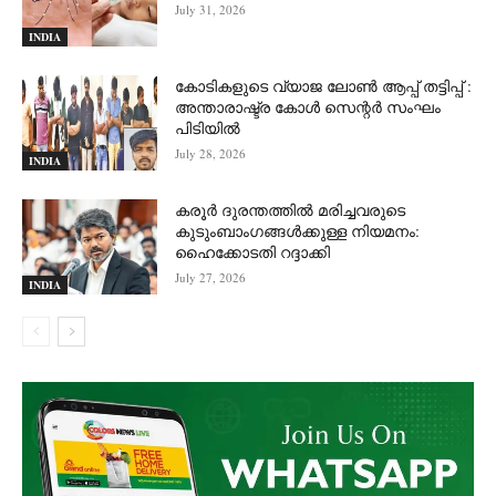
July 31, 2026
INDIA
കോടികളുടെ വ്യാജ ലോൺ ആപ്പ് തട്ടിപ്പ് :
അന്താരാഷ്ട്ര കോൾ സെന്റർ സംഘം
പിടിയില്‍
July 28, 2026
INDIA
കരൂർ ദുരന്തത്തിൽ മരിച്ചവരുടെ
കുടുംബാംഗങ്ങൾക്കുള്ള നിയമനം:
ഹൈക്കോടതി റദ്ദാക്കി
July 27, 2026
INDIA