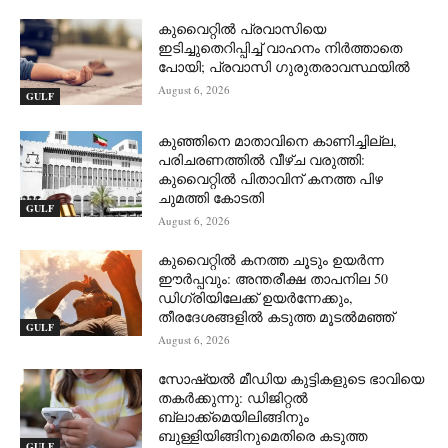
കുവൈറ്റിൽ പ്രവാസിയെ
ഇടിച്ചുതെറിപ്പിച്ച് വാഹനം നിർത്താതെ
പോയി; പ്രവാസി ഗുരുതരാവസ്ഥയിൽ
August 6, 2026
GULF
കുഞ്ഞിനെ മാതാവിനെ കാണിച്ചില്ല,
പരിചരണത്തിൽ വീഴ്ച വരുത്തി:
കുവൈറ്റിൽ പിതാവിന് കനത്ത പിഴ
ചുമത്തി കോടതി
GULF
August 6, 2026
കുവൈറ്റിൽ കനത്ത ചൂടും ഉയർന്ന
ഈർപ്പവും: അന്തരീക്ഷ താപനില 50
ഡിഗ്രിയിലേക്ക് ഉയർന്നേക്കും,
തീരദേശങ്ങളിൽ കടുത്ത മൂടൽമഞ്ഞ്
GULF
August 6, 2026
സോഷ്യൽ മീഡിയ കുട്ടികളുടെ ഭാവിയെ
തകർക്കുന്നു: ഡിജിറ്റൽ
ബ്ലാക്ക്‌മെയിലിങ്ങിനും
ബുള്ളിയിങ്ങിനുമെതിരെ കടുത്ത
GULF