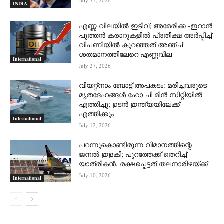
July 31, 2026
INDIA
എണ്ണ വിലയില്‍ ഇടിവ്; അമേരിക്ക -ഇറാന്‍
പുത്തന്‍ കരാറുകളില്‍ പ്രതീക്ഷ അര്‍പ്പിച്ച്
വിപണിയില്‍ കുറഞ്ഞത് അഞ്ച്
ശതമാനത്തിലേറെ എണ്ണവില
International
July 27, 2026
വിയറ്റ്നാം ബോട്ട് അപകടം: മരിച്ചവരുടെ
മൃതദേഹങ്ങൾ ഹോ ചി മിൻ സിറ്റിയിൽ
എത്തിച്ചു; ഉടൻ ഇന്ത്യയിലേക്ക്
എത്തിക്കും
International
July 12, 2026
പറന്നുകൊണ്ടിരുന്ന വിമാനത്തിന്റെ
ജനൽ ഇളകി; പുറത്തേക്ക് തെറിച്ച്
യാത്രികൻ, രക്ഷപ്പെട്ടത് തലനാരിഴയ്ക്ക്
July 10, 2026
International