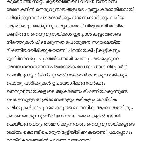
കുവൈത്ത് സിറ്റി: കുവൈത്തിലെ വിവിധ ജനവാസ
മേഖലകളിൽ തെരുവുനായ്ക്കളുടെ എണ്ണം ക്രമാതീതമായി
വർദ്ധിക്കുന്നത് പൗരന്മാർക്കും താമസക്കാർക്കും വലിയ
ആശങ്കയുണ്ടാക്കുന്നു. ഒരുകാലത്ത് വിരളമായി മാത്രം
കണ്ടിരുന്ന തെരുവുനായ്ക്കൾ ഇപ്പോൾ കൂട്ടത്തോടെ
നിരത്തുകൾ കീഴടക്കുന്നത് പൊതുജന സുരക്ഷയ്ക്ക്
ഭീഷണിയായിരിക്കുകയാണ്. പ്രത്യേകിച്ച് കുട്ടികളും
മുതിർന്നവരും പുറത്തിറങ്ങാൻ പോലും ഭയപ്പെടുന്ന
അവസ്ഥയാണെന്ന് പ്രാദേശിക മാധ്യമങ്ങൾ റിപ്പോർട്ട്
ചെയ്യുന്നു.വീടിന് പുറത്ത് നടക്കാൻ പോകുന്നവർക്കും
പൊതു പാർക്കുകൾ ഉപയോഗിക്കുന്നവർക്കും
തെരുവുനായ്ക്കളുടെ ആക്രമണം ഭീഷണിയാകുന്നുണ്ട്.
പെട്ടെന്നുള്ള ആക്രമണങ്ങളും കടികളും ശാരീരിക
പരിക്കുകൾക്ക് പുറമെ കടുത്ത മാനസിക ആഘാതത്തിനും
കാരണമാകുന്നുണ്ട്.വ്യവസായ മേഖലകളിൽ ജോലി
ചെയ്യുന്നവരും താമസിക്കുന്നവരും തെരുവുനായ്ക്കളുടെ
ശല്യം കൊണ്ട് പൊറുതിമുട്ടിയിരിക്കുകയാണ്. പലപ്പോഴും
രാത്രികാലങ്ങളിൽ പുറത്തിറങ്ങുന്നത്