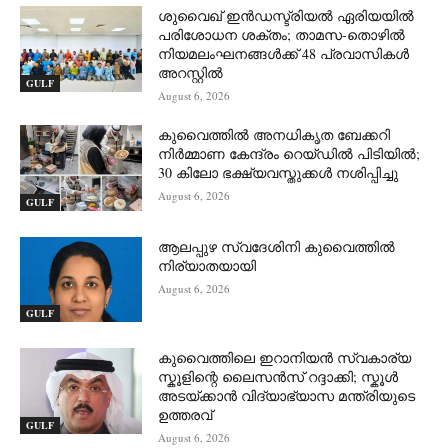
ശുവൈഖ് ഇൻഡസ്ട്രിയൽ ഏരിയയിൽ
പരിശോധന ശക്തം; താമസ-തൊഴിൽ
നിയമലംഘനങ്ങൾക്ക് 48 പ്രവാസികൾ
അറസ്റ്റിൽ
GULF
August 6, 2026
കുവൈത്തിൽ അനധികൃത ബേക്കറി
നിർമ്മാണ കേന്ദ്രം റെയ്ഡിൽ പിടിയിൽ;
30 കിലോ ഭക്ഷ്യവസ്തുക്കൾ നശിപ്പിച്ചു
August 6, 2026
GULF
ആലപ്പുഴ സ്വദേശിനി കുവൈത്തിൽ
നിര്യാതയായി
August 6, 2026
GULF
കുവൈത്തിലെ ഇറാനിയൻ സ്വകാര്യ
സ്കൂളിന്റെ ലൈസൻസ് റദ്ദാക്കി; സ്കൂൾ
അടയ്ക്കാൻ വിദ്യാഭ്യാസ മന്ത്രിയുടെ
ഉത്തരവ്
GULF
August 6, 2026