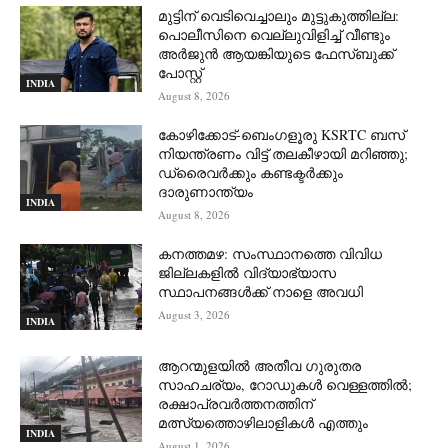
മുട്ടിന് വെടിവെച്ചാലും മുട്ടുകുത്തില്ല:
പൊലീസിനെ വെല്ലുവിളിച്ച് വീണ്ടും
അർജുൻ ആയങ്കിയുടെ ഫേസ്ബുക്ക്
പോസ്റ്റ്
INDIA
August 8, 2026
കോഴിക്കോട്-ബെംഗളൂരു KSRTC ബസ്
നിയന്ത്രണം വിട്ട് തലകീഴായി മറിഞ്ഞു;
ഡ്രെെവർക്കും കണ്ടക്ടർക്കും
ദാരുണാന്ത്യം
INDIA
August 8, 2026
കനത്തമഴ: സംസ്ഥാനത്തെ വിവിധ
ജില്ലകളിൽ വിദ്യാഭ്യാസ
സ്ഥാപനങ്ങൾക്ക് നാളെ അവധി
August 3, 2026
INDIA
ആറന്മുളയില്‍ അതീവ ഗുരുതര
സാഹചര്യം, റോഡുകള്‍ വെള്ളത്തില്‍;
രക്ഷാപ്രവര്‍ത്തനത്തിന്
മത്സ്യത്തൊഴിലാളികള്‍ എത്തും
INDIA
August 1, 2026