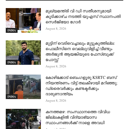
മുഖ്യമന്ത്രി വി ഡി സതീശനുമായി
കൂടിക്കാഴ്ച നടത്തി യുഎസ് സ്ഥാനപതി
സെര്‍ജിയോ ഗോര്‍
August 8, 2026
INDIA
മുട്ടിന് വെടിവെച്ചാലും മുട്ടുകുത്തില്ല:
പൊലീസിനെ വെല്ലുവിളിച്ച് വീണ്ടും
അർജുൻ ആയങ്കിയുടെ ഫേസ്ബുക്ക്
പോസ്റ്റ്
INDIA
August 8, 2026
കോഴിക്കോട്-ബെംഗളൂരു KSRTC ബസ്
നിയന്ത്രണം വിട്ട് തലകീഴായി മറിഞ്ഞു;
ഡ്രെെവർക്കും കണ്ടക്ടർക്കും
ദാരുണാന്ത്യം
INDIA
August 8, 2026
കനത്തമഴ: സംസ്ഥാനത്തെ വിവിധ
ജില്ലകളിൽ വിദ്യാഭ്യാസ
സ്ഥാപനങ്ങൾക്ക് നാളെ അവധി