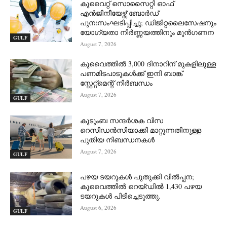
കുവൈറ്റ് സൊസൈറ്റി ഓഫ്
എൻജിനീയേഴ്സ് ബോർഡ്
പുനഃസംഘടിപ്പിച്ചു; ഡിജിറ്റലൈസേഷനും
യോഗ്യതാ നിർണ്ണയത്തിനും മുൻഗണന
GULF
August 7, 2026
കുവൈത്തിൽ 3,000 ദിനാറിന് മുകളിലുള്ള
പണമിടപാടുകൾക്ക് ഇനി ബാങ്ക്
സ്റ്റേറ്റ്‌മെന്റ് നിർബന്ധം
August 7, 2026
GULF
കുടുംബ സന്ദർശക വിസ
റെസിഡൻസിയാക്കി മാറ്റുന്നതിനുള്ള
പുതിയ നിബന്ധനകൾ
August 7, 2026
GULF
പഴയ ടയറുകൾ പുതുക്കി വിൽപ്പന;
കുവൈത്തിൽ റെയ്ഡിൽ 1,430 പഴയ
ടയറുകൾ പിടിച്ചെടുത്തു.
August 6, 2026
GULF