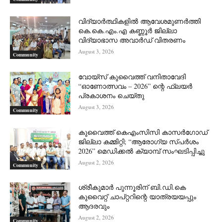
വിദ്യാർത്ഥികളിൽ ആവേശമുണർത്തി
കെ.കെ.എം.എ കണ്ണൂർ ജില്ലാ
വിദ്യാഭാസ അവാർഡ് വിതരണം
August 3, 2026
Community
വോയ്സ് കുവൈത്ത് വനിതാവേദി
“ഓണോത്സവം – 2026” ന്റെ ഫ്ലയർ
പ്രകാശനം ചെയ്തു
August 3, 2026
Community
കുവൈത്ത് കെഎംസിസി കാസർഗോഡ്
ജില്ലാ കമ്മിറ്റി; “ആരോഗ്യ സ്പർശം
2026” മെഡിക്കൽ ക്യാമ്പ് സംഘടിപ്പിച്ചു
August 2, 2026
Community
ശ്രീകുമാർ പുന്നൂരിന് ബി.ഡി.കെ
കുവൈറ്റ് ചാപ്റ്ററിന്റെ യാത്രയയപ്പും
ആദരവും
August 2, 2026
Community