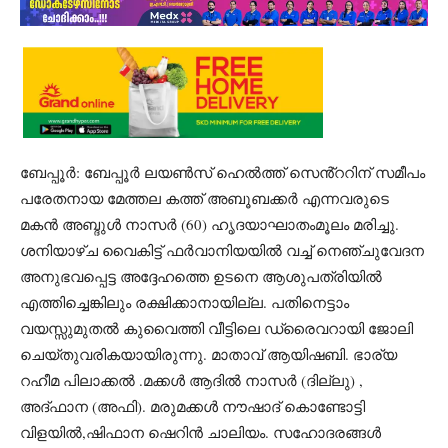
ബേപ്പൂർ: ബേപ്പൂർ ലയൺസ് ഹെൽത്ത് സെൻ്ററിന് സമീപം
പരേതനായ മേത്തല കത്ത് അബൂബക്കർ എന്നവരുടെ
മകൻ അബ്ദുൾ നാസർ (60) ഹൃദയാഘാതംമൂലം മരിച്ചു.
ശനിയാഴ്ച വൈകിട്ട് ഫർവാനിയയിൽ വച്ച് നെഞ്ചുവേദന
അനുഭവപ്പെട്ട അദ്ദേഹത്തെ ഉടനെ ആശുപത്രിയിൽ
എത്തിച്ചെങ്കിലും രക്ഷിക്കാനായില്ല. പതിനെട്ടാം
വയസ്സുമുതൽ കുവൈത്തി വീട്ടിലെ ഡ്രൈവറായി ജോലി
ചെയ്തുവരികയായിരുന്നു. മാതാവ് ആയിഷബി. ഭാര്യ
റഹീമ പിലാക്കൽ .മക്കൾ ആദിൽ നാസർ (ദില്ലു) ,
അദ്ഫാന (അഫി). മരുമക്കൾ നൗഷാദ് കൊണ്ടോട്ടി
വിളയിൽ,ഷിഫാന ഷെറിൻ ചാലിയം. സഹോദരങ്ങൾ