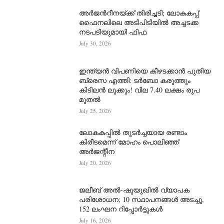
അർജന്‍റീനയ്ക്ക് തിരിച്ചടി; ലോകകപ്പ്
ഫൈനലിലെ അടിപിടിയിൽ അച്ചടക്ക
നടപടിയുമായി ഫിഫ
July 30, 2026
ഇന്ത്യൻ വിപണിയെ കീഴടക്കാന്‍ പുതിയ
ബ്രെസ എത്തി: ടർബോ കരുത്തും
കിടിലൻ ലുക്കും! വില 7.40 ലക്ഷം രൂപ
മുതൽ
July 25, 2026
ലോകകപ്പിൽ തുടർച്ചയായ രണ്ടാം
കിരീടമെന്ന് മോഹം പൊലിഞ്ഞ്
അർ‍ജന്റീന
July 20, 2026
ജലീബ് അൽ-ഷുയൂഖിൽ വ്യാപക
പരിശോധന; 10 സ്ഥാപനങ്ങൾ അടച്ചു,
152 ലംഘന റിപ്പോർട്ടുകൾ
July 16, 2026