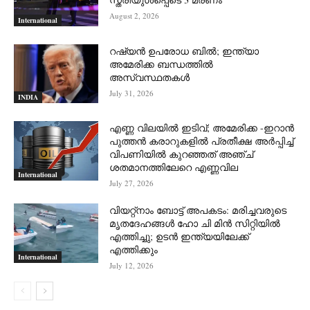
August 2, 2026
International
റഷ്യന്‍ ഉപരോധ ബില്‍; ഇന്ത്യാ
അമേരിക്ക ബന്ധത്തില്‍
അസ്വസ്ഥതകള്‍
July 31, 2026
INDIA
എണ്ണ വിലയില്‍ ഇടിവ്; അമേരിക്ക -ഇറാന്‍
പുത്തന്‍ കരാറുകളില്‍ പ്രതീക്ഷ അര്‍പ്പിച്ച്
വിപണിയില്‍ കുറഞ്ഞത് അഞ്ച്
ശതമാനത്തിലേറെ എണ്ണവില
International
July 27, 2026
വിയറ്റ്നാം ബോട്ട് അപകടം: മരിച്ചവരുടെ
മൃതദേഹങ്ങൾ ഹോ ചി മിൻ സിറ്റിയിൽ
എത്തിച്ചു; ഉടൻ ഇന്ത്യയിലേക്ക്
എത്തിക്കും
International
July 12, 2026