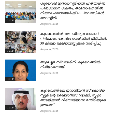
ശുവൈഖ് ഇൻഡസ്ട്രിയൽ ഏരിയയിൽ
പരിശോധന ശക്തം; താമസ-തൊഴിൽ
നിയമലംഘനങ്ങൾക്ക് 48 പ്രവാസികൾ
അറസ്റ്റിൽ
GULF
August 6, 2026
കുവൈത്തിൽ അനധികൃത ബേക്കറി
നിർമ്മാണ കേന്ദ്രം റെയ്ഡിൽ പിടിയിൽ;
30 കിലോ ഭക്ഷ്യവസ്തുക്കൾ നശിപ്പിച്ചു
August 6, 2026
GULF
ആലപ്പുഴ സ്വദേശിനി കുവൈത്തിൽ
നിര്യാതയായി
August 6, 2026
GULF
കുവൈത്തിലെ ഇറാനിയൻ സ്വകാര്യ
സ്കൂളിന്റെ ലൈസൻസ് റദ്ദാക്കി; സ്കൂൾ
അടയ്ക്കാൻ വിദ്യാഭ്യാസ മന്ത്രിയുടെ
ഉത്തരവ്
GULF
August 6, 2026