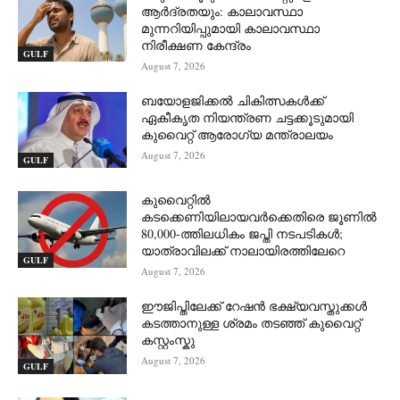
ആർദ്രതയും: കാലാവസ്ഥാ
മുന്നറിയിപ്പുമായി കാലാവസ്ഥാ
നിരീക്ഷണ കേന്ദ്രം
GULF
August 7, 2026
ബയോളജിക്കൽ ചികിത്സകൾക്ക്
ഏകീകൃത നിയന്ത്രണ ചട്ടക്കൂടുമായി
കുവൈറ്റ് ആരോഗ്യ മന്ത്രാലയം
August 7, 2026
GULF
കുവൈറ്റിൽ
കടക്കെണിയിലായവർക്കെതിരെ ജൂണിൽ
80,000-ത്തിലധികം ജപ്തി നടപടികൾ;
യാത്രാവിലക്ക് നാലായിരത്തിലേറെ
GULF
August 7, 2026
ഈജിപ്തിലേക്ക് റേഷൻ ഭക്ഷ്യവസ്തുക്കൾ
കടത്താനുള്ള ശ്രമം തടഞ്ഞ് കുവൈറ്റ്
കസ്റ്റംസ്കു
August 7, 2026
GULF