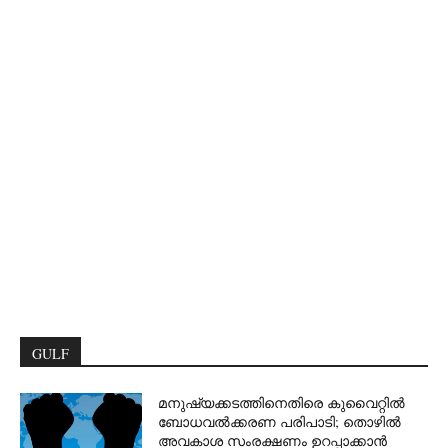
GULF
മനുഷ്യക്കടത്തിനെതിരെ കുവൈറ്റിൽ
ബോധവൽക്കരണ പരിപാടി; തൊഴിൽ
അവകാശ സംരക്ഷണം ഉറപ്പാക്കാൻ