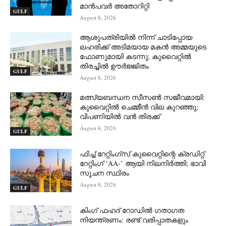
മാൻപവർ അതോറിറ്റി
GULF
August 8, 2026
ആശുപത്രിയിൽ നിന്ന് ചാടിപ്പോയ
ലഹരിക്ക് അടിമയായ മകൻ അമ്മയുടെ
ഫോണുമായി കടന്നു; കുവൈറ്റിൽ
തിരച്ചിൽ ഊർജ്ജിതം
GULF
August 8, 2026
മത്സ്യബന്ധന സീസൺ സജീവമായി:
കുവൈറ്റിൽ ചെമ്മീൻ വില കുറഞ്ഞു;
വിപണിയിൽ വൻ തിരക്ക്
August 8, 2026
GULF
ഫിച്ച് റേറ്റിംഗ്സ് കുവൈറ്റിന്റെ ക്രഡിറ്റ്
റേറ്റിംഗ് ‘AA-’ ആയി നിലനിർത്തി; ഭാവി
സൂചന സ്ഥിരം
August 8, 2026
GULF
കിംഗ് ഫഹദ് റോഡിൽ ഗതാഗത
നിയന്ത്രണം: രണ്ട് വരിപ്പാതകളും