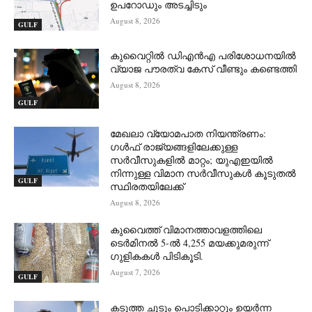
ഉപറോഡും അടച്ചിടും
August 8, 2026
GULF
കുവൈറ്റിൽ ഡിഎൻഎ പരിശോധനയിൽ
വ്യാജ പൗരത്വ കേസ് വീണ്ടും കണ്ടെത്തി
August 8, 2026
GULF
മേഖലാ വ്യോമപാത നിയന്ത്രണം:
ഗൾഫ് രാജ്യങ്ങളിലേക്കുള്ള
സർവീസുകളിൽ മാറ്റം; യുഎഇയിൽ
നിന്നുള്ള വിമാന സർവീസുകൾ കൂടുതൽ
GULF
സ്ഥിരതയിലേക്ക്
August 8, 2026
കുവൈത്ത് വിമാനത്താവളത്തിലെ
ടെർമിനൽ 5-ൽ 4,255 മയക്കുമരുന്ന്
ഗുളികകൾ പിടികൂടി.
August 7, 2026
GULF
കടുത്ത ചൂടും പൊടിക്കാറ്റും ഉയർന്ന