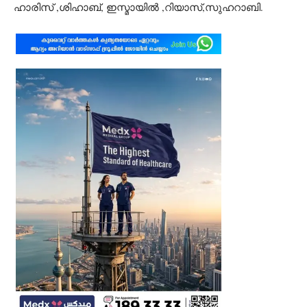
ഹാരിസ് ,ശിഹാബ്, ഇസ്മായിൽ ,റിയാസ്,സുഹറാബി.