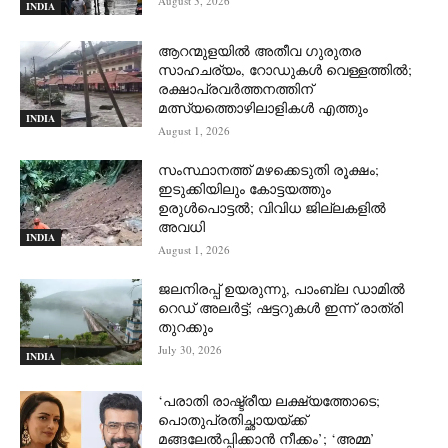
August 3, 2026
INDIA
ആറന്മുളയില്‍ അതീവ ഗുരുതര
സാഹചര്യം, റോഡുകള്‍ വെള്ളത്തില്‍;
രക്ഷാപ്രവര്‍ത്തനത്തിന്
മത്സ്യത്തൊഴിലാളികള്‍ എത്തും
INDIA
August 1, 2026
സംസ്ഥാനത്ത് മഴക്കെടുതി രൂക്ഷം;
ഇടുക്കിയിലും കോട്ടയത്തും
ഉരുള്‍പൊട്ടല്‍; വിവിധ ജില്ലകളില്‍
അവധി
INDIA
August 1, 2026
ജലനിരപ്പ് ഉയരുന്നു, പാംബ്ല ഡാമിൽ
റെഡ് അലർട്ട്; ഷട്ടറുകൾ ഇന്ന് രാത്രി
തുറക്കും
July 30, 2026
INDIA
‘പരാതി രാഷ്ട്രീയ ലക്ഷ്യത്തോടെ;
പൊതുപ്രതിച്ഛായയ്ക്ക്
മങ്ങലേല്‍പ്പിക്കാന്‍ നീക്കം’; ‘അമ്മ’