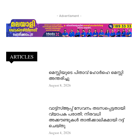
- Advertisment -
ARTICLES
മെസ്സിയുടെ പിതാവ് ഹോർഹെ മെസ്സി
അന്തരിച്ചു
August 8, 2026
വാട്ട്‌സ്ആപ്പ് സേവനം തടസപ്പെട്ടതായി
വ്യാപക പരാതി; നിരവധി
അക്കൗണ്ടുകൾ താൽക്കാലികമായി റദ്ദ്
ചെയ്തു
August 4, 2026