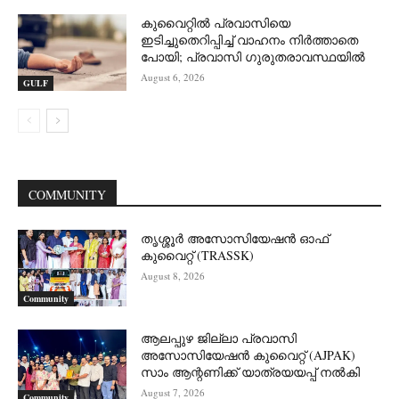
കുവൈറ്റിൽ പ്രവാസിയെ
ഇടിച്ചുതെറിപ്പിച്ച് വാഹനം നിർത്താതെ
പോയി; പ്രവാസി ഗുരുതരാവസ്ഥയിൽ
August 6, 2026
GULF
COMMUNITY
തൃശ്ശൂർ അസോസിയേഷൻ ഓഫ്
കുവൈറ്റ്‌ (TRASSK)
August 8, 2026
Community
ആലപ്പുഴ ജില്ലാ പ്രവാസി
അസോസിയേഷൻ കുവൈറ്റ് (AJPAK)
സാം ആന്റണിക്ക് യാത്രയയപ്പ് നൽകി
August 7, 2026
Community