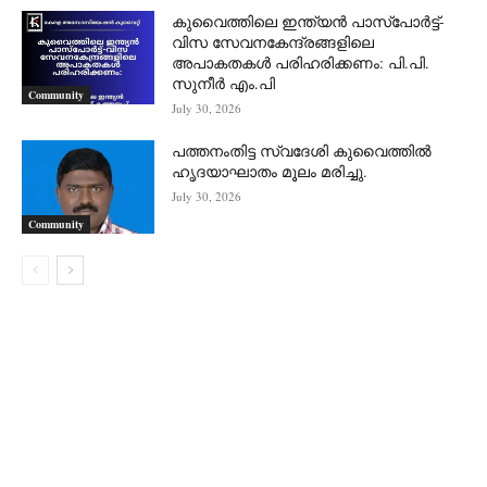
കുവൈത്തിലെ ഇന്ത്യൻ പാസ്‌പോർട്ട്-
വിസ സേവനകേന്ദ്രങ്ങളിലെ
അപാകതകൾ പരിഹരിക്കണം: പി.പി.
സുനീർ എം.പി
Community
July 30, 2026
പത്തനംതിട്ട സ്വദേശി കുവൈത്തിൽ
ഹൃദയാഘാതം മൂലം മരിച്ചു.
July 30, 2026
Community