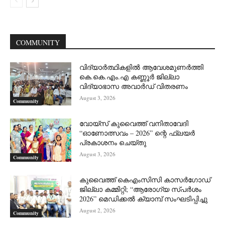
COMMUNITY
വിദ്യാർത്ഥികളിൽ ആവേശമുണർത്തി
കെ.കെ.എം.എ കണ്ണൂർ ജില്ലാ
വിദ്യാഭാസ അവാർഡ് വിതരണം
August 3, 2026
Community
വോയ്സ് കുവൈത്ത് വനിതാവേദി
“ഓണോത്സവം – 2026” ന്റെ ഫ്ലയർ
പ്രകാശനം ചെയ്തു
August 3, 2026
Community
കുവൈത്ത് കെഎംസിസി കാസർഗോഡ്
ജില്ലാ കമ്മിറ്റി; “ആരോഗ്യ സ്പർശം
2026” മെഡിക്കൽ ക്യാമ്പ് സംഘടിപ്പിച്ചു
August 2, 2026
Community