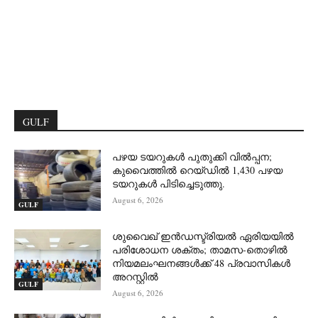
GULF
പഴയ ടയറുകൾ പുതുക്കി വിൽപ്പന;
കുവൈത്തിൽ റെയ്ഡിൽ 1,430 പഴയ
ടയറുകൾ പിടിച്ചെടുത്തു.
August 6, 2026
GULF
ശുവൈഖ് ഇൻഡസ്ട്രിയൽ ഏരിയയിൽ
പരിശോധന ശക്തം; താമസ-തൊഴിൽ
നിയമലംഘനങ്ങൾക്ക് 48 പ്രവാസികൾ
അറസ്റ്റിൽ
GULF
August 6, 2026