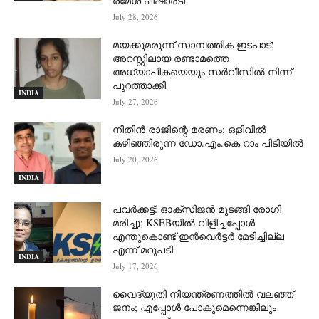
രമേശ് പിഷാരടി
July 28, 2026
മയക്കുമരുന്ന് സാമ്പത്തിക ഇടപാട്;
അറസ്റ്റിലായ രണ്ടാമത്തെ
അധ്യാപികയെയും സർവീസിൽ നിന്ന്
പുറത്താക്കി
INDIA
July 27, 2026
നിതിൻ രാജിന്റെ മരണം; ഒളിവിൽ
കഴിഞ്ഞിരുന്ന ഡോ.എം.കെ റാം പിടിയിൽ
July 20, 2026
INDIA
പവർക്കട്ട്: ഓക്‌സിജൻ മുടങ്ങി രോഗി
മരിച്ചു; KSEBയിൽ വിളിച്ചപ്പോൾ
എന്തുകൊണ്ട് ഇൻവെർട്ടർ മേടിച്ചില്ല
എന്ന് മറുപടി
INDIA
July 17, 2026
വൈദ്യുതി നിയന്ത്രണത്തിൽ വലഞ്ഞ്
ജനം; എപ്പോൾ പോകുമെന്നെങ്കിലും