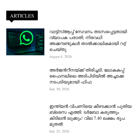
ARTICLES
വാട്ട്‌സ്ആപ്പ് സേവനം തടസപ്പെട്ടതായി
വ്യാപക പരാതി; നിരവധി
അക്കൗണ്ടുകൾ താൽക്കാലികമായി റദ്ദ്
ചെയ്തു
August 4, 2026
അർജന്‍റീനയ്ക്ക് തിരിച്ചടി; ലോകകപ്പ്
ഫൈനലിലെ അടിപിടിയിൽ അച്ചടക്ക
നടപടിയുമായി ഫിഫ
July 30, 2026
ഇന്ത്യൻ വിപണിയെ കീഴടക്കാന്‍ പുതിയ
ബ്രെസ എത്തി: ടർബോ കരുത്തും
കിടിലൻ ലുക്കും! വില 7.40 ലക്ഷം രൂപ
മുതൽ
July 25, 2026