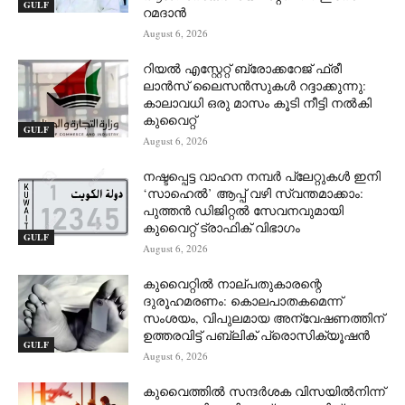
GULF
റമദാൻ
August 6, 2026
റിയൽ എസ്റ്റേറ്റ് ബ്രോക്കറേജ് ഫ്രീ
ലാൻസ് ലൈസൻസുകൾ റദ്ദാക്കുന്നു:
കാലാവധി ഒരു മാസം കൂടി നീട്ടി നൽകി
കുവൈറ്റ്
GULF
August 6, 2026
നഷ്ടപ്പെട്ട വാഹന നമ്പർ പ്ലേറ്റുകൾ ഇനി
‘സാഹെൽ’ ആപ്പ് വഴി സ്വന്തമാക്കാം:
പുത്തൻ ഡിജിറ്റൽ സേവനവുമായി
കുവൈറ്റ് ട്രാഫിക് വിഭാഗം
GULF
August 6, 2026
കുവൈറ്റിൽ നാല്പതുകാരന്റെ
ദുരൂഹമരണം: കൊലപാതകമെന്ന്
സംശയം, വിപുലമായ അന്വേഷണത്തിന്
ഉത്തരവിട്ട് പബ്ലിക് പ്രൊസിക്യൂഷൻ
GULF
August 6, 2026
കുവൈത്തിൽ സന്ദർശക വിസയിൽനിന്ന്