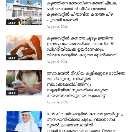
കുഞ്ഞിനെ മാതാവിനെ കാണിച്ചില്ല,
പരിചരണത്തിൽ വീഴ്ച വരുത്തി:
കുവൈറ്റിൽ പിതാവിന് കനത്ത പിഴ
ചുമത്തി കോടതി
GULF
August 6, 2026
കുവൈറ്റിൽ കനത്ത ചൂടും ഉയർന്ന
ഈർപ്പവും: അന്തരീക്ഷ താപനില 50
ഡിഗ്രിയിലേക്ക് ഉയർന്നേക്കും,
തീരദേശങ്ങളിൽ കടുത്ത മൂടൽമഞ്ഞ്
GULF
August 6, 2026
സോഷ്യൽ മീഡിയ കുട്ടികളുടെ ഭാവിയെ
തകർക്കുന്നു: ഡിജിറ്റൽ
ബ്ലാക്ക്‌മെയിലിങ്ങിനും
ബുള്ളിയിങ്ങിനുമെതിരെ കടുത്ത
GULF
നിയമനടപടിയുമായി കുവൈറ്റ്
August 6, 2026
ഗൾഫ് രാജ്യങ്ങളിൽ കനത്ത ഈർപ്പവും
അസഹനീയമായ ചൂടും: വ്യാഴാഴ്ച
മുതൽ കാലാവസ്ഥയിൽ
ആശ്വാസകരമായ മാറ്റമെന്ന് ഈസ