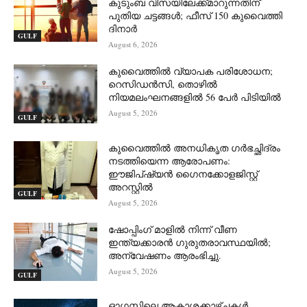
കുടുംബ വിസയിലേക്ക്മാറുന്നതിന്
പുതിയ ചട്ടങ്ങൾ; ഫീസ് 150 കുവൈത്തി
ദിനാർ
GULF
August 6, 2026
കുവൈത്തിൽ വ്യാപക പരിശോധന;
റെസിഡൻസി, തൊഴിൽ
നിയമലംഘനങ്ങളിൽ 56 പേർ പിടിയിൽ
August 5, 2026
GULF
കുവൈത്തിൽ അനധികൃത ഗർഭച്ഛിദ്രം
നടത്തിയെന്ന ആരോപണം:
ഈജിപ്ഷ്യൻ ഗൈനക്കോളജിസ്റ്റ്
അറസ്റ്റിൽ
GULF
August 5, 2026
ഷോപ്പിംഗ് മാളിൽ നിന്ന് വീണ
ഇന്ത്യക്കാരൻ ഗുരുതരാവസ്ഥയിൽ;
അന്വേഷണം ആരംഭിച്ചു.
August 5, 2026
GULF
ഓഗസ്റ്റിലെ ആകാശക്കാഴ്ചകൾ.