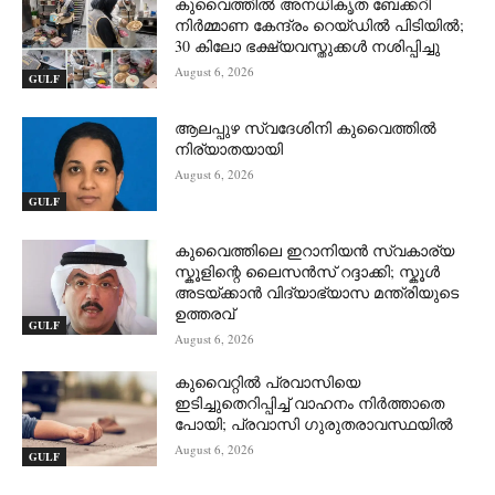
കുവൈത്തിൽ അനധികൃത ബേക്കറി
നിർമ്മാണ കേന്ദ്രം റെയ്ഡിൽ പിടിയിൽ;
30 കിലോ ഭക്ഷ്യവസ്തുക്കൾ നശിപ്പിച്ചു
August 6, 2026
GULF
ആലപ്പുഴ സ്വദേശിനി കുവൈത്തിൽ
നിര്യാതയായി
August 6, 2026
GULF
കുവൈത്തിലെ ഇറാനിയൻ സ്വകാര്യ
സ്കൂളിന്റെ ലൈസൻസ് റദ്ദാക്കി; സ്കൂൾ
അടയ്ക്കാൻ വിദ്യാഭ്യാസ മന്ത്രിയുടെ
ഉത്തരവ്
GULF
August 6, 2026
കുവൈറ്റിൽ പ്രവാസിയെ
ഇടിച്ചുതെറിപ്പിച്ച് വാഹനം നിർത്താതെ
പോയി; പ്രവാസി ഗുരുതരാവസ്ഥയിൽ
August 6, 2026
GULF