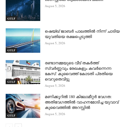
August 5, 2026
GULF
ഷെയ്ഖ് ജാബർ പാലത്തിൽ നിന്ന് ചാടിയ
യുവതിയെ രക്ഷപ്പെടുത്തി
August 5, 2026
GULF
രണ്ടാനമ്മയുടെ വീട് തകർത്ത്
സ്വർണ്ണവും രേഖകളും കവർന്നെന്ന
കേസ്: കുവൈത്ത് കോടതി പ്രതിയെ
വെറുതെവിട്ടു
GULF
August 5, 2026
മണിക്കൂറിൽ 180 കിലോമീറ്റർ വേഗത:
അതിവേഗത്തിൽ വാഹനമോടിച്ച യുവാവ്
കുവൈത്തിൽ അറസ്റ്റിൽ
August 5, 2026
GULF