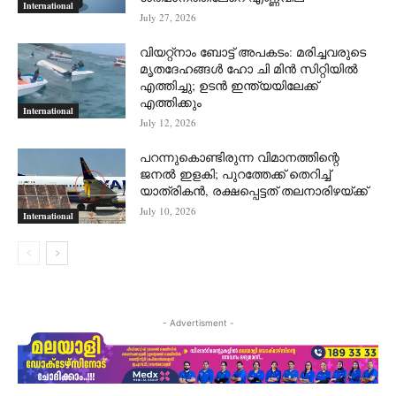
International
July 27, 2026
വിയറ്റ്നാം ബോട്ട് അപകടം: മരിച്ചവരുടെ
മൃതദേഹങ്ങൾ ഹോ ചി മിൻ സിറ്റിയിൽ
എത്തിച്ചു; ഉടൻ ഇന്ത്യയിലേക്ക്
എത്തിക്കും
International
July 12, 2026
പറന്നുകൊണ്ടിരുന്ന വിമാനത്തിന്റെ
ജനൽ ഇളകി; പുറത്തേക്ക് തെറിച്ച്
യാത്രികൻ, രക്ഷപ്പെട്ടത് തലനാരിഴയ്ക്ക്
July 10, 2026
International
- Advertisment -