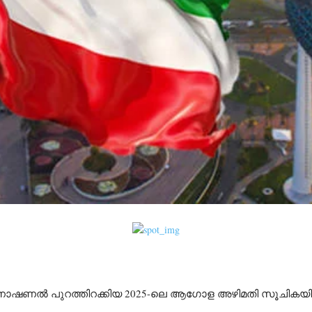
റർനാഷണൽ പുറത്തിറക്കിയ 2025-ലെ ആഗോള അഴിമതി സൂചികയി