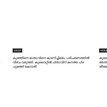
GULF
GUL
കുഞ്ഞിനെ മാതാവിനെ കാണിച്ചില്ല, പരിചരണത്തിൽ
കുവൈ
വീഴ്ച വരുത്തി: കുവൈറ്റിൽ പിതാവിന് കനത്ത പിഴ
അന്ത
ചുമത്തി കോടതി
തീരദ