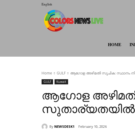
English
colorsnewsli
HOME
IN
Home
GULF
ആഗോള അഴിമതി സൂചിക: സ്ഥാനം നിലനി
GULF
Kuwait
ആഗോള അഴിമതി സ
സുതാര്യതയിൽ മുന
By
NEWSDESK1
February 10, 2026