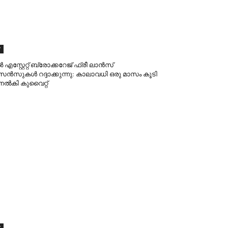
F
 എസ്റ്റേറ്റ് ബ്രോക്കറേജ് ഫ്രീ ലാൻസ്
സുകൾ റദ്ദാക്കുന്നു: കാലാവധി ഒരു മാസം കൂടി
ി നൽകി കുവൈറ്റ്
F