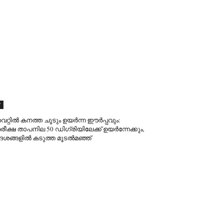
F
റ്റിൽ കനത്ത ചൂടും ഉയർന്ന ഈർപ്പവും:
രീക്ഷ താപനില 50 ഡിഗ്രിയിലേക്ക് ഉയർന്നേക്കും,
േശങ്ങളിൽ കടുത്ത മൂടൽമഞ്ഞ്