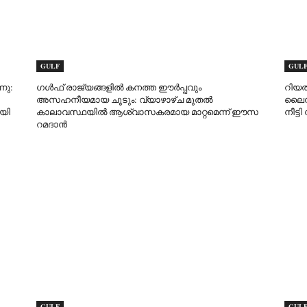
GULF
GUL
നു:
ഗൾഫ് രാജ്യങ്ങളിൽ കനത്ത ഈർപ്പവും
റിയൽ
അസഹനീയമായ ചൂടും: വ്യാഴാഴ്ച മുതൽ
ലൈസൻ
യി
കാലാവസ്ഥയിൽ ആശ്വാസകരമായ മാറ്റമെന്ന് ഈസ
നീട്ട
റമദാൻ
GULF
GUL