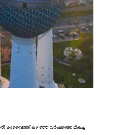
ൽ കുവൈത്ത് കഴിഞ്ഞ വർഷത്തെ മികച്ച