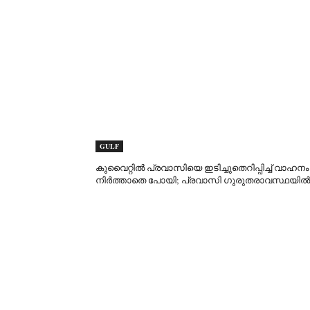
GULF
കുവൈറ്റിൽ പ്രവാസിയെ ഇടിച്ചുതെറിപ്പിച്ച് വാഹനം
നിർത്താതെ പോയി; പ്രവാസി ഗുരുതരാവസ്ഥയിൽ