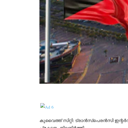
കുവൈത്ത് സിറ്റി: ട്രാൻസ്പെരൻസി ഇന്
പ്രകടനം നിലനിർത്തി.