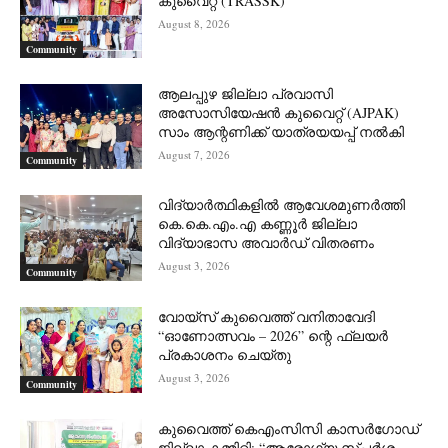
കുവൈറ്റ്‌ (TRASSK)
August 8, 2026
Community
ആലപ്പുഴ ജില്ലാ പ്രവാസി
അസോസിയേഷൻ കുവൈറ്റ് (AJPAK)
സാം ആന്റണിക്ക് യാത്രയയപ്പ് നൽകി
August 7, 2026
Community
വിദ്യാർത്ഥികളിൽ ആവേശമുണർത്തി
കെ.കെ.എം.എ കണ്ണൂർ ജില്ലാ
വിദ്യാഭാസ അവാർഡ് വിതരണം
August 3, 2026
Community
വോയ്സ് കുവൈത്ത് വനിതാവേദി
“ഓണോത്സവം – 2026” ന്റെ ഫ്ലയർ
പ്രകാശനം ചെയ്തു
August 3, 2026
Community
കുവൈത്ത് കെഎംസിസി കാസർഗോഡ്
ജില്ലാ കമ്മിറ്റി; “ആരോഗ്യ സ്പർശം