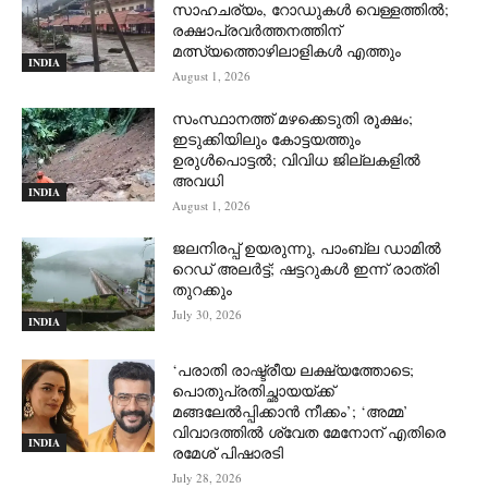
സാഹചര്യം, റോഡുകള്‍ വെള്ളത്തില്‍;
രക്ഷാപ്രവര്‍ത്തനത്തിന്
മത്സ്യത്തൊഴിലാളികള്‍ എത്തും
INDIA
August 1, 2026
സംസ്ഥാനത്ത് മഴക്കെടുതി രൂക്ഷം;
ഇടുക്കിയിലും കോട്ടയത്തും
ഉരുള്‍പൊട്ടല്‍; വിവിധ ജില്ലകളില്‍
അവധി
INDIA
August 1, 2026
ജലനിരപ്പ് ഉയരുന്നു, പാംബ്ല ഡാമിൽ
റെഡ് അലർട്ട്; ഷട്ടറുകൾ ഇന്ന് രാത്രി
തുറക്കും
July 30, 2026
INDIA
‘പരാതി രാഷ്ട്രീയ ലക്ഷ്യത്തോടെ;
പൊതുപ്രതിച്ഛായയ്ക്ക്
മങ്ങലേല്‍പ്പിക്കാന്‍ നീക്കം’; ‘അമ്മ’
വിവാദത്തില്‍ ശ്വേത മേനോന് എതിരെ
INDIA
രമേശ് പിഷാരടി
July 28, 2026