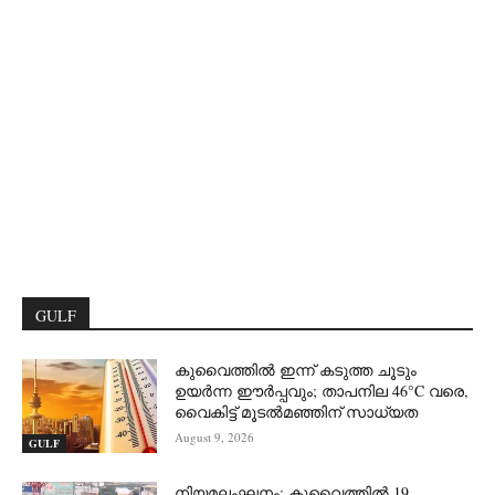
GULF
കുവൈത്തിൽ ഇന്ന് കടുത്ത ചൂടും
ഉയർന്ന ഈർപ്പവും; താപനില 46°C വരെ,
വൈകിട്ട് മൂടൽമഞ്ഞിന് സാധ്യത
August 9, 2026
GULF
നിയമലംഘനം; കുവൈത്തിൽ 19