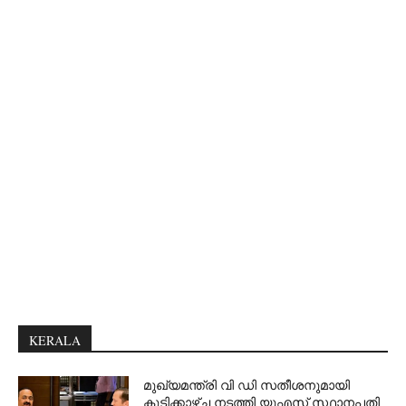
KERALA
മുഖ്യമന്ത്രി വി ഡി സതീശനുമായി
കൂടിക്കാഴ്ച നടത്തി യുഎസ് സ്ഥാനപതി