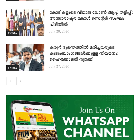
കോടികളുടെ വ്യാജ ലോൺ ആപ്പ് തട്ടിപ്പ് :
അന്താരാഷ്ട്ര കോൾ സെന്റർ സംഘം
പിടിയില്‍
July 28, 2026
INDIA
കരൂർ ദുരന്തത്തിൽ മരിച്ചവരുടെ
കുടുംബാംഗങ്ങൾക്കുള്ള നിയമനം:
ഹൈക്കോടതി റദ്ദാക്കി
July 27, 2026
INDIA