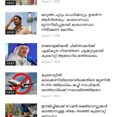
August 7, 2026
GULF
കടുത്ത ചൂടും പൊടിക്കാറ്റും ഉയർന്ന
ആർദ്രതയും: കാലാവസ്ഥാ
മുന്നറിയിപ്പുമായി കാലാവസ്ഥാ
നിരീക്ഷണ കേന്ദ്രം
GULF
August 7, 2026
ബയോളജിക്കൽ ചികിത്സകൾക്ക്
ഏകീകൃത നിയന്ത്രണ ചട്ടക്കൂടുമായി
കുവൈറ്റ് ആരോഗ്യ മന്ത്രാലയം
August 7, 2026
GULF
കുവൈറ്റിൽ
കടക്കെണിയിലായവർക്കെതിരെ ജൂണിൽ
80,000-ത്തിലധികം ജപ്തി നടപടികൾ;
യാത്രാവിലക്ക് നാലായിരത്തിലേറെ
GULF
August 7, 2026
ഈജിപ്തിലേക്ക് റേഷൻ ഭക്ഷ്യവസ്തുക്കൾ
കടത്താനുള്ള ശ്രമം തടഞ്ഞ് കുവൈറ്റ്
കസ്റ്റംസ്കു