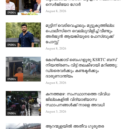
സെര്‍ജിയോ ഗോര്‍
August 8, 2026
INDIA
മുട്ടിന് വെടിവെച്ചാലും മുട്ടുകുത്തില്ല:
പൊലീസിനെ വെല്ലുവിളിച്ച് വീണ്ടും
അർജുൻ ആയങ്കിയുടെ ഫേസ്ബുക്ക്
പോസ്റ്റ്
INDIA
August 8, 2026
കോഴിക്കോട്-ബെംഗളൂരു KSRTC ബസ്
നിയന്ത്രണം വിട്ട് തലകീഴായി മറിഞ്ഞു;
ഡ്രെെവർക്കും കണ്ടക്ടർക്കും
ദാരുണാന്ത്യം
INDIA
August 8, 2026
കനത്തമഴ: സംസ്ഥാനത്തെ വിവിധ
ജില്ലകളിൽ വിദ്യാഭ്യാസ
സ്ഥാപനങ്ങൾക്ക് നാളെ അവധി
August 3, 2026
INDIA
ആറന്മുളയില്‍ അതീവ ഗുരുതര