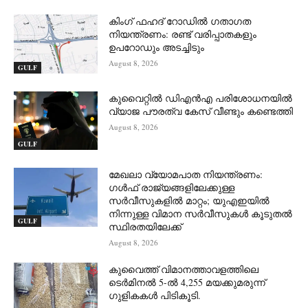
കിംഗ് ഫഹദ് റോഡിൽ ഗതാഗത
നിയന്ത്രണം: രണ്ട് വരിപ്പാതകളും
ഉപറോഡും അടച്ചിടും
August 8, 2026
GULF
കുവൈറ്റിൽ ഡിഎൻഎ പരിശോധനയിൽ
വ്യാജ പൗരത്വ കേസ് വീണ്ടും കണ്ടെത്തി
August 8, 2026
GULF
മേഖലാ വ്യോമപാത നിയന്ത്രണം:
ഗൾഫ് രാജ്യങ്ങളിലേക്കുള്ള
സർവീസുകളിൽ മാറ്റം; യുഎഇയിൽ
നിന്നുള്ള വിമാന സർവീസുകൾ കൂടുതൽ
GULF
സ്ഥിരതയിലേക്ക്
August 8, 2026
കുവൈത്ത് വിമാനത്താവളത്തിലെ
ടെർമിനൽ 5-ൽ 4,255 മയക്കുമരുന്ന്
ഗുളികകൾ പിടികൂടി.