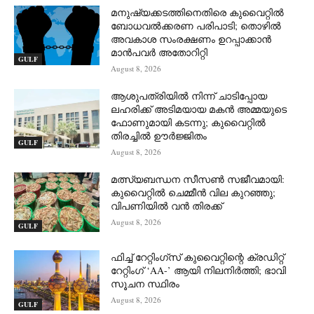
മനുഷ്യക്കടത്തിനെതിരെ കുവൈറ്റിൽ
ബോധവൽക്കരണ പരിപാടി; തൊഴിൽ
അവകാശ സംരക്ഷണം ഉറപ്പാക്കാൻ
മാൻപവർ അതോറിറ്റി
GULF
August 8, 2026
ആശുപത്രിയിൽ നിന്ന് ചാടിപ്പോയ
ലഹരിക്ക് അടിമയായ മകൻ അമ്മയുടെ
ഫോണുമായി കടന്നു; കുവൈറ്റിൽ
തിരച്ചിൽ ഊർജ്ജിതം
GULF
August 8, 2026
മത്സ്യബന്ധന സീസൺ സജീവമായി:
കുവൈറ്റിൽ ചെമ്മീൻ വില കുറഞ്ഞു;
വിപണിയിൽ വൻ തിരക്ക്
August 8, 2026
GULF
ഫിച്ച് റേറ്റിംഗ്സ് കുവൈറ്റിന്റെ ക്രഡിറ്റ്
റേറ്റിംഗ് ‘AA-’ ആയി നിലനിർത്തി; ഭാവി
സൂചന സ്ഥിരം
August 8, 2026
GULF