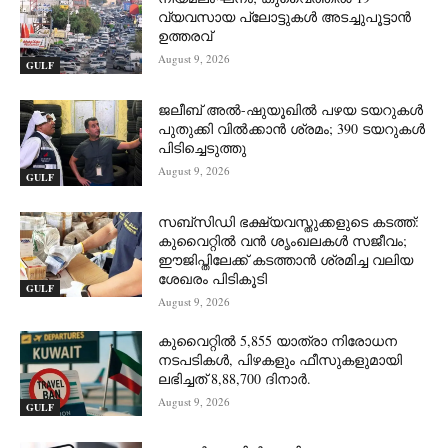
വ്യവസായ പ്ലോട്ടുകൾ അടച്ചുപൂട്ടാൻ
ഉത്തരവ്
August 9, 2026
GULF
ജലീബ് അൽ-ഷുയൂഖിൽ പഴയ ടയറുകൾ
പുതുക്കി വിൽക്കാൻ ശ്രമം; 390 ടയറുകൾ
പിടിച്ചെടുത്തു
August 9, 2026
GULF
സബ്‌സിഡി ഭക്ഷ്യവസ്തുക്കളുടെ കടത്ത്:
കുവൈറ്റിൽ വൻ ശൃംഖലകൾ സജീവം;
ഈജിപ്തിലേക്ക് കടത്താൻ ശ്രമിച്ച വലിയ
ശേഖരം പിടികൂടി
GULF
August 9, 2026
കുവൈറ്റിൽ 5,855 യാത്രാ നിരോധന
നടപടികൾ, പിഴകളും ഫീസുകളുമായി
ലഭിച്ചത് 8,88,700 ദിനാർ.
August 9, 2026
GULF