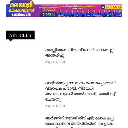
ARTICLES
മെസ്സിയുടെ പിതാവ് ഹോർഹെ മെസ്സി
അന്തരിച്ചു
August 8, 2026
വാട്ട്‌സ്ആപ്പ് സേവനം തടസപ്പെട്ടതായി
വ്യാപക പരാതി; നിരവധി
അക്കൗണ്ടുകൾ താൽക്കാലികമായി റദ്ദ്
ചെയ്തു
August 4, 2026
അർജന്‍റീനയ്ക്ക് തിരിച്ചടി; ലോകകപ്പ്
ഫൈനലിലെ അടിപിടിയിൽ അച്ചടക്ക