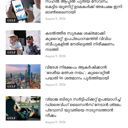
സഹൽ ആപ്പിൽ പുതിയ സേവനം;
കെട്ടിട-യൂണിറ്റ് ഉടമകൾക്ക് അപേക്ഷ ഇനി
ഓൺലൈനായി
August 9, 2026
GULF
കടൽത്തീര സുരക്ഷ ശക്തമാക്കി
കുവൈറ്റ്: ഉപപ്രധാനമന്ത്രി വിവിധ
ദ്വീപുകളിൽ നേരിട്ടെത്തി നിരീക്ഷണം
നടത്തി
GULF
August 9, 2026
വിദേശ നിക്ഷേപം ആകർഷിക്കാൻ
‘ദേശീയ മത്സര നയം’; കുവൈറ്റിൽ
പദ്ധതി 96 ശതമാനം പൂർത്തിയായി
August 9, 2026
GULF
വ്യാജ ബിരുദ സർട്ടിഫിക്കറ്റ് ഉപയോഗിച്ച്
ഡ്രൈവിംഗ് ലൈസൻസ് നേടാൻ ശ്രമം:
പ്രവാസി യുവതിയെ നാടുനടത്താൻ
നീക്കം
GULF
August 9, 2026