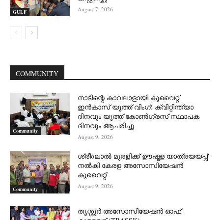
August 7, 2026
GULF
COMMUNITY
നാടിന്റെ കാവലാളായി കുവൈറ്റ്
ഇൻകാസ് യൂത്ത് വിംഗ്: ക്വിറ്റിന്ത്യാ
ദിനവും യൂത്ത് കോൺഗ്രസ് സ്ഥാപക
ദിനവും ആചരിച്ചു
Community
August 9, 2026
ശ്രീoലാൽ മുരളിക്ക് ഊഷ്മള യാത്രയയപ്പ്
നൽകി കേരള അസോസിയേഷൻ
കുവൈറ്റ്
August 9, 2026
Community
തൃശ്ശൂർ അസോസിയേഷൻ ഓഫ്