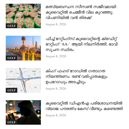
മത്സ്യബന്ധന സീസൺ സജീവമായി:
കുവൈറ്റിൽ ചെമ്മീൻ വില കുറഞ്ഞു;
വിപണിയിൽ വൻ തിരക്ക്
August 8, 2026
GULF
ഫിച്ച് റേറ്റിംഗ്സ് കുവൈറ്റിന്റെ ക്രഡിറ്റ്
റേറ്റിംഗ് ‘AA-’ ആയി നിലനിർത്തി; ഭാവി
സൂചന സ്ഥിരം
August 8, 2026
GULF
കിംഗ് ഫഹദ് റോഡിൽ ഗതാഗത
നിയന്ത്രണം: രണ്ട് വരിപ്പാതകളും
ഉപറോഡും അടച്ചിടും
August 8, 2026
GULF
കുവൈറ്റിൽ ഡിഎൻഎ പരിശോധനയിൽ
വ്യാജ പൗരത്വ കേസ് വീണ്ടും കണ്ടെത്തി
August 8, 2026
GULF