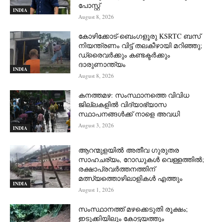
പോസ്റ്റ്
INDIA
August 8, 2026
കോഴിക്കോട്-ബെംഗളൂരു KSRTC ബസ്
നിയന്ത്രണം വിട്ട് തലകീഴായി മറിഞ്ഞു;
ഡ്രെെവർക്കും കണ്ടക്ടർക്കും
ദാരുണാന്ത്യം
INDIA
August 8, 2026
കനത്തമഴ: സംസ്ഥാനത്തെ വിവിധ
ജില്ലകളിൽ വിദ്യാഭ്യാസ
സ്ഥാപനങ്ങൾക്ക് നാളെ അവധി
August 3, 2026
INDIA
ആറന്മുളയില്‍ അതീവ ഗുരുതര
സാഹചര്യം, റോഡുകള്‍ വെള്ളത്തില്‍;
രക്ഷാപ്രവര്‍ത്തനത്തിന്
മത്സ്യത്തൊഴിലാളികള്‍ എത്തും
INDIA
August 1, 2026
സംസ്ഥാനത്ത് മഴക്കെടുതി രൂക്ഷം;
ഇടുക്കിയിലും കോട്ടയത്തും