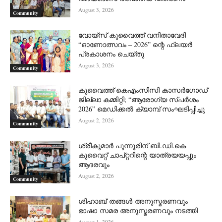
August 3, 2026
Community
വോയ്സ് കുവൈത്ത് വനിതാവേദി
“ഓണോത്സവം – 2026” ന്റെ ഫ്ലയർ
പ്രകാശനം ചെയ്തു
August 3, 2026
Community
കുവൈത്ത് കെഎംസിസി കാസർഗോഡ്
ജില്ലാ കമ്മിറ്റി; “ആരോഗ്യ സ്പർശം
2026” മെഡിക്കൽ ക്യാമ്പ് സംഘടിപ്പിച്ചു
August 2, 2026
Community
ശ്രീകുമാർ പുന്നൂരിന് ബി.ഡി.കെ
കുവൈറ്റ് ചാപ്റ്ററിന്റെ യാത്രയയപ്പും
ആദരവും
August 2, 2026
Community
ശിഹാബ് തങ്ങൾ അനുസ്മരണവും
ഭാഷാ സമര അനുസ്മരണവും നടത്തി
August 1, 2026