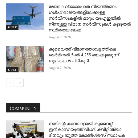
മേഖലാ വ്യോമപാത നിയന്ത്രണം:
ഗൾഫ് രാജ്യങ്ങളിലേക്കുള്ള
സർവീസുകളിൽ മാറ്റം; യുഎഇയിൽ
നിന്നുള്ള വിമാന സർവീസുകൾ കൂടുതൽ
GULF
സ്ഥിരതയിലേക്ക്
August 8, 2026
കുവൈത്ത് വിമാനത്താവളത്തിലെ
ടെർമിനൽ 5-ൽ 4,255 മയക്കുമരുന്ന്
ഗുളികകൾ പിടികൂടി.
August 7, 2026
GULF
COMMUNITY
നാടിന്റെ കാവലാളായി കുവൈറ്റ്
ഇൻകാസ് യൂത്ത് വിംഗ്: ക്വിറ്റിന്ത്യാ
ദിനവും യൂത്ത് കോൺഗ്രസ് സ്ഥാപക