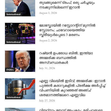
തുടങ്ങുമെന്ന് ട്രംപ്; ഒരു ചര്‍ച്ചയും
നടക്കുന്നില്ലെന്ന് ഇറാന്‍
August 3, 2026
International
മോസ്കോയിൽ റസ്റ്റോറന്റിന് മുന്നിൽ
സ്ഫോടനം; ചാവേറായെത്തിയ
സ്ത്രീയുൾപ്പെടെ 3 മരണം
August 2, 2026
International
റഷ്യന്‍ ഉപരോധ ബില്‍; ഇന്ത്യാ
അമേരിക്ക ബന്ധത്തില്‍
അസ്വസ്ഥതകള്‍
July 31, 2026
INDIA
എണ്ണ വിലയില്‍ ഇടിവ്; അമേരിക്ക -ഇറാന്‍
പുത്തന്‍ കരാറുകളില്‍ പ്രതീക്ഷ അര്‍പ്പിച്ച്
വിപണിയില്‍ കുറഞ്ഞത് അഞ്ച്
ശതമാനത്തിലേറെ എണ്ണവില
International
July 27, 2026
വിയറ്റ്നാം ബോട്ട് അപകടം: മരിച്ചവരുടെ