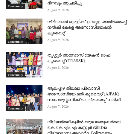
ദിനവും ആചരിച്ചു
Community
August 9, 2026
ശ്രീoലാൽ മുരളിക്ക് ഊഷ്മള യാത്രയയപ്പ്
നൽകി കേരള അസോസിയേഷൻ
കുവൈറ്റ്
August 9, 2026
Community
തൃശ്ശൂർ അസോസിയേഷൻ ഓഫ്
കുവൈറ്റ്‌ (TRASSK)
August 8, 2026
Community
ആലപ്പുഴ ജില്ലാ പ്രവാസി
അസോസിയേഷൻ കുവൈറ്റ് (AJPAK)
സാം ആന്റണിക്ക് യാത്രയയപ്പ് നൽകി
August 7, 2026
Community
വിദ്യാർത്ഥികളിൽ ആവേശമുണർത്തി
കെ.കെ.എം.എ കണ്ണൂർ ജില്ലാ
വിദ്യാഭാസ അവാർഡ് വിതരണം