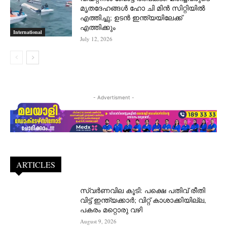
മൃതദേഹങ്ങൾ ഹോ ചി മിൻ സിറ്റിയിൽ
എത്തിച്ചു; ഉടൻ ഇന്ത്യയിലേക്ക്
എത്തിക്കും
International
July 12, 2026
- Advertisment -
ARTICLES
സ്വർണവില കൂടി: പക്ഷെ പതിവ് രീതി
വിട്ട് ഇന്ത്യക്കാർ; വിറ്റ് കാശാക്കിയില്ല,
പകരം മറ്റൊരു വഴി
August 9, 2026