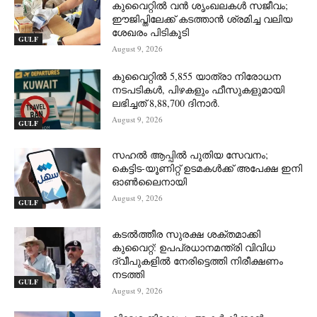
കുവൈറ്റിൽ വൻ ശൃംഖലകൾ സജീവം;
ഈജിപ്തിലേക്ക് കടത്താൻ ശ്രമിച്ച വലിയ
ശേഖരം പിടികൂടി
GULF
August 9, 2026
കുവൈറ്റിൽ 5,855 യാത്രാ നിരോധന
നടപടികൾ, പിഴകളും ഫീസുകളുമായി
ലഭിച്ചത് 8,88,700 ദിനാർ.
August 9, 2026
GULF
സഹൽ ആപ്പിൽ പുതിയ സേവനം;
കെട്ടിട-യൂണിറ്റ് ഉടമകൾക്ക് അപേക്ഷ ഇനി
ഓൺലൈനായി
August 9, 2026
GULF
കടൽത്തീര സുരക്ഷ ശക്തമാക്കി
കുവൈറ്റ്: ഉപപ്രധാനമന്ത്രി വിവിധ
ദ്വീപുകളിൽ നേരിട്ടെത്തി നിരീക്ഷണം
നടത്തി
GULF
August 9, 2026