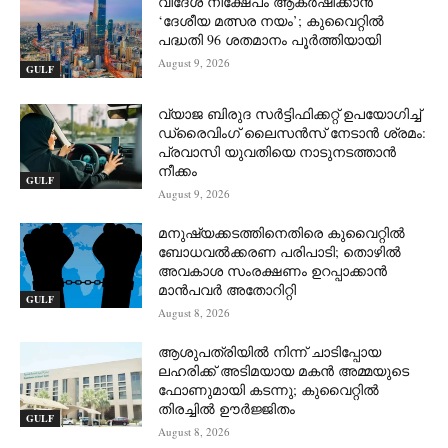
വിദേശ നിക്ഷേപം ആകർഷിക്കാൻ
‘ദേശീയ മത്സര നയം’; കുവൈറ്റിൽ
പദ്ധതി 96 ശതമാനം പൂർത്തിയായി
August 9, 2026
GULF
വ്യാജ ബിരുദ സർട്ടിഫിക്കറ്റ് ഉപയോഗിച്ച്
ഡ്രൈവിംഗ് ലൈസൻസ് നേടാൻ ശ്രമം:
പ്രവാസി യുവതിയെ നാടുനടത്താൻ
നീക്കം
GULF
August 9, 2026
മനുഷ്യക്കടത്തിനെതിരെ കുവൈറ്റിൽ
ബോധവൽക്കരണ പരിപാടി; തൊഴിൽ
അവകാശ സംരക്ഷണം ഉറപ്പാക്കാൻ
മാൻപവർ അതോറിറ്റി
GULF
August 8, 2026
ആശുപത്രിയിൽ നിന്ന് ചാടിപ്പോയ
ലഹരിക്ക് അടിമയായ മകൻ അമ്മയുടെ
ഫോണുമായി കടന്നു; കുവൈറ്റിൽ
തിരച്ചിൽ ഊർജ്ജിതം
GULF
August 8, 2026