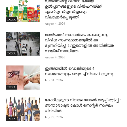
ഡാബറിന്റെ വിവിധ ഭക്ഷ്യ
ഉൽപ്പന്നങ്ങളുടെ വിൽപനയ്ക്ക്
എഫ്എസ്എസ്എഐ
വിലക്കേർപ്പെടുത്തി
INDIA
August 4, 2026
രാജ്യത്ത് കാലവർഷം കനക്കുന്നു,
വിവിധ സംസ്ഥാനങ്ങളിൽ മഴ
മുന്നറിയിപ്പ്; 17ഇടങ്ങളിൽ അതിതീവ്ര
മഴയ്ക്ക് സാധ്യത
INDIA
August 4, 2026
ഇന്ത്യയിൽ ഡെങ്കിയുടെ 4
വകഭേദങ്ങളും ഒരുമിച്ച് വ്യാപിക്കുന്നു
July 31, 2026
INDIA
കോടികളുടെ വ്യാജ ലോൺ ആപ്പ് തട്ടിപ്പ് :
അന്താരാഷ്ട്ര കോൾ സെന്റർ സംഘം
പിടിയില്‍
July 28, 2026
INDIA