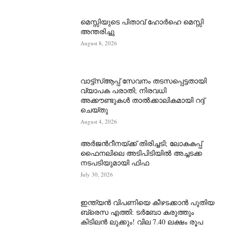
മെസ്സിയുടെ പിതാവ് ഹോർഹെ മെസ്സി
അന്തരിച്ചു
August 8, 2026
വാട്ട്‌സ്ആപ്പ് സേവനം തടസപ്പെട്ടതായി
വ്യാപക പരാതി; നിരവധി
അക്കൗണ്ടുകൾ താൽക്കാലികമായി റദ്ദ്
ചെയ്തു
August 4, 2026
അർജന്‍റീനയ്ക്ക് തിരിച്ചടി; ലോകകപ്പ്
ഫൈനലിലെ അടിപിടിയിൽ അച്ചടക്ക
നടപടിയുമായി ഫിഫ
July 30, 2026
ഇന്ത്യൻ വിപണിയെ കീഴടക്കാന്‍ പുതിയ
ബ്രെസ എത്തി: ടർബോ കരുത്തും
കിടിലൻ ലുക്കും! വില 7.40 ലക്ഷം രൂപ