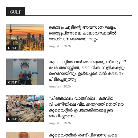
GULF
കൊടും ചൂടിന്റെ അവസാന ഘട്ടം,
തൊട്ടുപിന്നാലെ കാലാവസ്ഥയിൽ
ആശ്വാസകരമായ മാറ്റം
August 9, 2026
GULF
കുവൈറ്റിൽ വൻ മയക്കുമരുന്ന് വേട്ട: 12
പേർ അറസ്റ്റിൽ, ലൈറിക്ക ഗുളികകളും
ഹെറോയിനും ഉൾപ്പെടെ വൻ ശേഖരം
പിടിച്ചെടുത്തു
GULF
August 9, 2026
“ചീഞ്ഞാലും വാങ്ങില്ല”: മത്സ്യ
വിപണിയിലെ വിലക്കയറ്റത്തിനെതിരെ
കുവൈറ്റിൽ ഉപഭോക്താക്കളുടെ
ബഹിഷ്കരണം.
GULF
August 9, 2026
കുവൈത്തിൽ രണ്ട് പ്രവാസികളെ