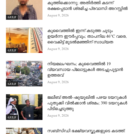
കുത്തിക്കൊന്നു; അതിർത്തി കടന്ന്
രക്ഷപ്പെടാൻ ശ്രമിച്ച പ്രവാസി അറസ്റ്റിൽ
August 9, 2026
GULF
കുവൈത്തിൽ ഇന്ന് കടുത്ത ചൂടും
ഉയർന്ന ഈർപ്പവും; താപനില 46°C വരെ,
വൈകിട്ട് മൂടൽമഞ്ഞിന് സാധ്യത
August 9, 2026
GULF
നിയമലംഘനം; കുവൈത്തിൽ 19
വ്യവസായ പ്ലോട്ടുകൾ അടച്ചുപൂട്ടാൻ
ഉത്തരവ്
August 9, 2026
GULF
ജലീബ് അൽ-ഷുയൂഖിൽ പഴയ ടയറുകൾ
പുതുക്കി വിൽക്കാൻ ശ്രമം; 390 ടയറുകൾ
പിടിച്ചെടുത്തു
August 9, 2026
GULF
സബ്‌സിഡി ഭക്ഷ്യവസ്തുക്കളുടെ കടത്ത്: