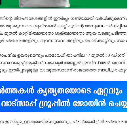
ൈത്തിന്റെ തീരപ്രദേശങ്ങളിൽ ഈർപ്പം ഗണ്യമായി വർധിക്കുമെ
ളിൽ തുടരുന്ന തെക്കുകിഴക്കൻ കാറ്റ് ചൂടിന്റെ അനുഭവം വർധിപ്പി
മുതൽ കാറ്റ് മിതമായതോ ശക്തമായതോ ആയ വടക്കുപടിഞ്ഞാറൻ ദ
മി പ്രദേശങ്ങളിലും തുറന്ന സ്ഥലങ്ങളിലും പൊടിക്കാറ്റിനും സാധ
 താപനില ഉയരുമെന്നും പരമാവധി താപനില 47 മുതൽ 50 ഡിഗ്ര
്ഥാ വകുപ്പ് ആക്ടിംഗ് ഡയറക്ടർ അബ്ദുൽഅസീസ് അൽ-ഖറാവി പ
ും ഈർപ്പവുമുള്ള വായുമാസമാണ് രാജ്യത്തെ ബാധിച്ചിരിക്കുന്
 ഈർപ്പമുള്ളതുമായിരിക്കുമെന്നും, പ്രത്യേകിച്ച് തീരപ്രദേ