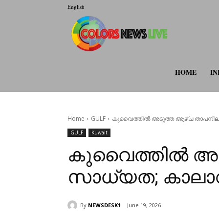
English
colorsnewsli
HOME
IN
Home
GULF
കുവൈത്തിൽ അടുത്ത ആഴ്ച താപനില 5
GULF
Kuwait
കുവൈത്തിൽ അട
സാധ്യത; കാലാവസ്
By
NEWSDESK1
June 19, 2026