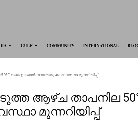
ve.com
DIA
GULF
COMMUNITY
INTERNATIONAL
BLO
0°C വരെ ഉയരാൻ സാധ്യത; കാലാവസ്ഥാ മുന്നറിയിപ്പ്
ുത്ത ആഴ്ച താപനില 50
ഥാ മുന്നറിയിപ്പ്