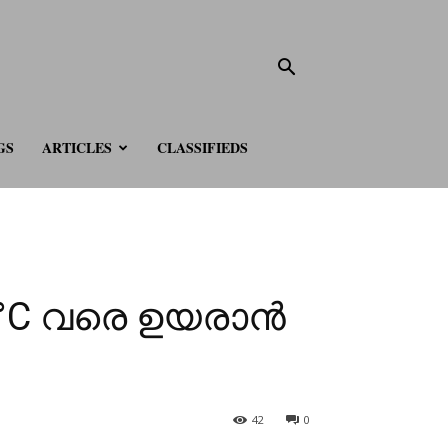
GS
ARTICLES
CLASSIFIEDS
°C വരെ ഉയരാൻ
42
0