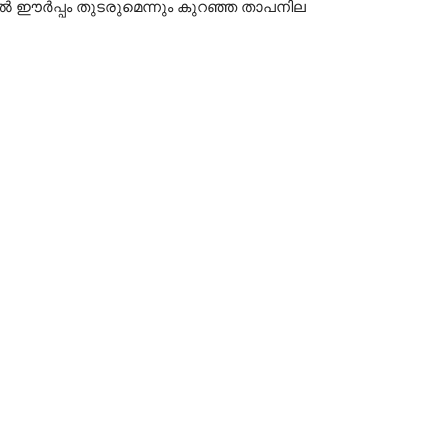
ളിൽ ഈർപ്പം തുടരുമെന്നും കുറഞ്ഞ താപനില