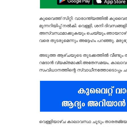
കുവൈത്ത് സിറ്റി: വാരാന്ത്യത്തിൽ കുവ
മുന്നറിയിപ്പ് നൽകി. വെള്ളി, ശനി ദിവസങ്ങ
അസ്വസ്ഥമാക്കുകയും ചെയ്യും.ഞായറാഴ്ച 
വരെ തുടരുമെന്നും അദ്ദേഹം പറഞ്ഞു. മരുഭൂ
അടുത്ത ആഴ്ചയുടെ തുടക്കത്തിൽ വീണ്ടും
റമദാൻ വ്യക്തമാക്കി.അതേസമയം, കാലാവസ
സംവിധാനത്തിന്റെ സ്വാധീനത്തോടൊപ്പം ചൂട
വെള്ളിയാഴ്ച കാലാവസ്ഥ ചൂടും താരതമ്യേന