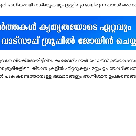
മുറി ഭാഗികമായി നശിക്കുകയും ഉള്ളിലുണ്ടായിരുന്ന ഒരാൾ മരണ
ുവരെ വ്യക്തമായിട്ടില്ല. കുവൈറ്റ് ഫയർ ഫോഴ്‌സ് ഉദ്യോഗ
രുഭൂമികളിലെ ക്യാമ്പുകളിൽ ഹീറ്ററുകളും മറ്റും ഉപയോഗിക്ക
ിൽ പുക കണ്ടെത്താനുള്ള അലാറങ്ങളും അഗ്നിശമന ഉപകരണങ്ങ