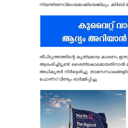
നിയന്ത്രണവിധേയമാക്കിയെങ്കിലും, കിർബി 
തീപിടുത്തത്തിന്റെ കൃത്യമായ കാരണം ഇത
ആരംഭിച്ചിട്ടുണ്ട്. ശൈത്യകാലമായതിനാൽ മ
അധികൃതർ നിർദ്ദേശിച്ചു. താമസസ്ഥലങ്ങള
ഫോഴ്‌സ് വീണ്ടും ഓർമ്മിപ്പിച്ചു.