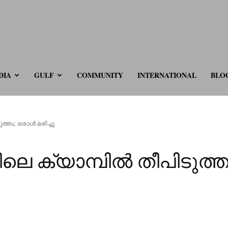
ve.com
DIA
GULF
COMMUNITY
INTERNATIONAL
BLO
്തം; ഒരാൾ മരിച്ചു
െ ക്യാമ്പിൽ തീപിടുത്തം