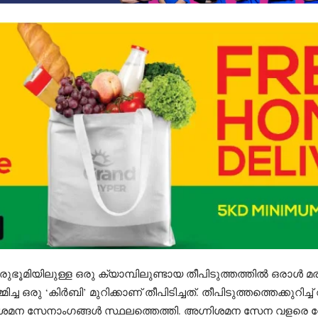
രുഭൂമിയിലുള്ള ഒരു ക്യാമ്പിലുണ്ടായ തീപിടുത്തത്തിൽ ഒരാൾ
്ച ഒരു ‘കിർബി’ മുറിക്കാണ് തീപിടിച്ചത്. തീപിടുത്തത്തെക്കുറിച്ച
നിശമന സേനാംഗങ്ങൾ സ്ഥലത്തെത്തി. അഗ്നിശമന സേന വളരെ വ