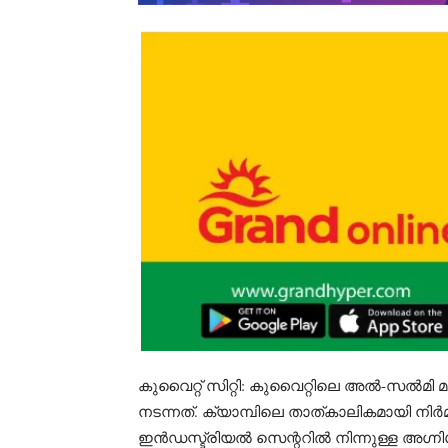
കുവൈറ്റ് സിറ്റി: കുവൈറ്റിലെ അൽ-സൽമി മ
നടന്നത്. ക്യാമ്പിലെ താത്കാലികമായി നിർമ്മിച
ഇൻഡസ്ട്രിയൽ സെന്ററിൽ നിന്നുള്ള അഗ്