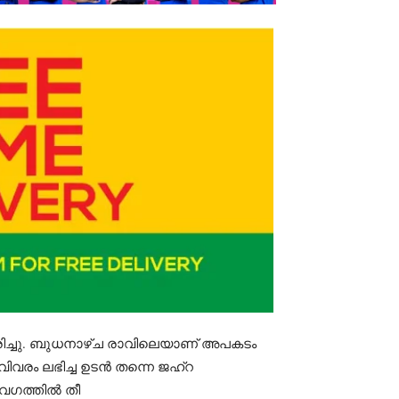
 മരിച്ചു. ബുധനാഴ്ച രാവിലെയാണ് അപകടം
് വിവരം ലഭിച്ച ഉടൻ തന്നെ ജഹ്‌റ
േഗത്തിൽ തീ