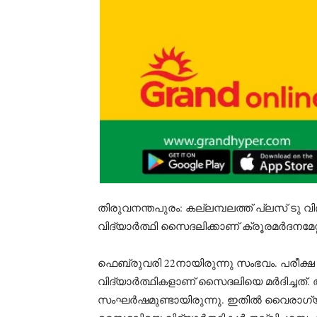
തിരുവനന്തപുരം: കല്ലമ്പലത്ത് പ്ലസ് ടു വ
വിദ്യാർത്ഥി സൈദലിക്കാണ് ക്രൂരമർദനമേറ്
ഫെബ്രുവരി 22നായിരുന്നു സംഭവം. പരീക്ഷ
വിദ്യാർത്ഥികളാണ് സൈദലിയെ മർദിച്ചത്. അ
സംഘർഷമുണ്ടായിരുന്നു. ഇതിൽ വൈരാഗ്യം 