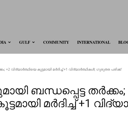
ve.com
DIA
GULF
COMMUNITY
INTERNATIONAL
BLO
ം; +2 വിദ്യാർത്ഥിയെ കൂട്ടമായി മർദിച്ച് +1 വിദ്യാർത്ഥികൾ; ഗുരുതര പരിക്ക്
ായി ബന്ധപ്പെട്ട തർക്കം;
ട്ടമായി മർദിച്ച് +1 വിദ്