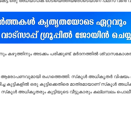
കേട്ട് ഒരു അധ്യാപിക ഓടിയെത്തിയതോടെയാണ് പ്ലസ് വൺ വിദ
ം കഴുത്തിനും അടക്കം പരിക്കുണ്ട്. മർദനത്തിൽ ശ്വാസകോശത്
 ആരോപണവുമായി രംഗത്തെത്തി. സ്‌കൂൾ അധികൃതർ വിഷയം മൂടി
്ച കുട്ടികളിൽ ഒരു കുട്ടിക്കെതിരെ മാത്രമായാണ് സ്‌കൂൾ അധ
സ്‌കൂൾ അധികൃതരും കുട്ടിയുടെ വീട്ടുകാരും കല്ലമ്പലം പൊലീ