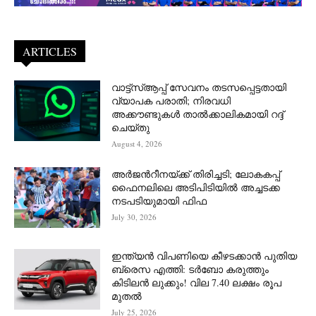
ARTICLES
വാട്ട്‌സ്ആപ്പ് സേവനം തടസപ്പെട്ടതായി
വ്യാപക പരാതി; നിരവധി
അക്കൗണ്ടുകൾ താൽക്കാലികമായി റദ്ദ്
ചെയ്തു
August 4, 2026
അർജന്‍റീനയ്ക്ക് തിരിച്ചടി; ലോകകപ്പ്
ഫൈനലിലെ അടിപിടിയിൽ അച്ചടക്ക
നടപടിയുമായി ഫിഫ
July 30, 2026
ഇന്ത്യൻ വിപണിയെ കീഴടക്കാന്‍ പുതിയ
ബ്രെസ എത്തി: ടർബോ കരുത്തും
കിടിലൻ ലുക്കും! വില 7.40 ലക്ഷം രൂപ
മുതൽ
July 25, 2026