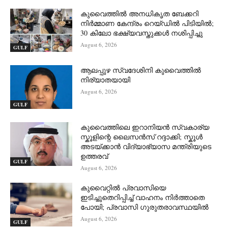
കുവൈത്തിൽ അനധികൃത ബേക്കറി
നിർമ്മാണ കേന്ദ്രം റെയ്ഡിൽ പിടിയിൽ;
30 കിലോ ഭക്ഷ്യവസ്തുക്കൾ നശിപ്പിച്ചു
August 6, 2026
GULF
ആലപ്പുഴ സ്വദേശിനി കുവൈത്തിൽ
നിര്യാതയായി
August 6, 2026
GULF
കുവൈത്തിലെ ഇറാനിയൻ സ്വകാര്യ
സ്കൂളിന്റെ ലൈസൻസ് റദ്ദാക്കി; സ്കൂൾ
അടയ്ക്കാൻ വിദ്യാഭ്യാസ മന്ത്രിയുടെ
ഉത്തരവ്
GULF
August 6, 2026
കുവൈറ്റിൽ പ്രവാസിയെ
ഇടിച്ചുതെറിപ്പിച്ച് വാഹനം നിർത്താതെ
പോയി; പ്രവാസി ഗുരുതരാവസ്ഥയിൽ
August 6, 2026
GULF