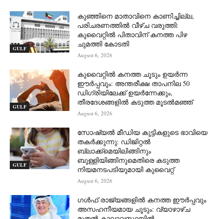
കുഞ്ഞിനെ മാതാവിനെ കാണിച്ചില്ല,
പരിചരണത്തിൽ വീഴ്ച വരുത്തി:
കുവൈറ്റിൽ പിതാവിന് കനത്ത പിഴ
ചുമത്തി കോടതി
GULF
August 6, 2026
കുവൈറ്റിൽ കനത്ത ചൂടും ഉയർന്ന
ഈർപ്പവും: അന്തരീക്ഷ താപനില 50
ഡിഗ്രിയിലേക്ക് ഉയർന്നേക്കും,
തീരദേശങ്ങളിൽ കടുത്ത മൂടൽമഞ്ഞ്
GULF
August 6, 2026
സോഷ്യൽ മീഡിയ കുട്ടികളുടെ ഭാവിയെ
തകർക്കുന്നു: ഡിജിറ്റൽ
ബ്ലാക്ക്‌മെയിലിങ്ങിനും
ബുള്ളിയിങ്ങിനുമെതിരെ കടുത്ത
GULF
നിയമനടപടിയുമായി കുവൈറ്റ്
August 6, 2026
ഗൾഫ് രാജ്യങ്ങളിൽ കനത്ത ഈർപ്പവും
അസഹനീയമായ ചൂടും: വ്യാഴാഴ്ച
മുതൽ കാലാവസ്ഥയിൽ