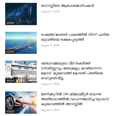
ഓഗസ്റ്റിലെ ആകാശക്കാഴ്ചകൾ.
August 5, 2026
GULF
ഷെയ്ഖ് ജാബർ പാലത്തിൽ നിന്ന് ചാടിയ
യുവതിയെ രക്ഷപ്പെടുത്തി
August 5, 2026
GULF
രണ്ടാനമ്മയുടെ വീട് തകർത്ത്
സ്വർണ്ണവും രേഖകളും കവർന്നെന്ന
കേസ്: കുവൈത്ത് കോടതി പ്രതിയെ
വെറുതെവിട്ടു
GULF
August 5, 2026
മണിക്കൂറിൽ 180 കിലോമീറ്റർ വേഗത:
അതിവേഗത്തിൽ വാഹനമോടിച്ച യുവാവ്
കുവൈത്തിൽ അറസ്റ്റിൽ
August 5, 2026
GULF