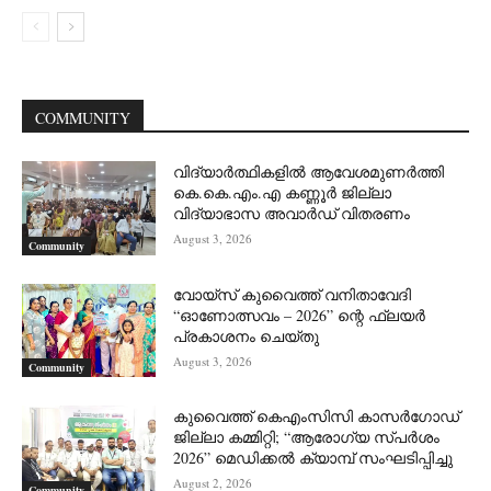
COMMUNITY
വിദ്യാർത്ഥികളിൽ ആവേശമുണർത്തി
കെ.കെ.എം.എ കണ്ണൂർ ജില്ലാ
വിദ്യാഭാസ അവാർഡ് വിതരണം
August 3, 2026
Community
വോയ്സ് കുവൈത്ത് വനിതാവേദി
“ഓണോത്സവം – 2026” ന്റെ ഫ്ലയർ
പ്രകാശനം ചെയ്തു
August 3, 2026
Community
കുവൈത്ത് കെഎംസിസി കാസർഗോഡ്
ജില്ലാ കമ്മിറ്റി; “ആരോഗ്യ സ്പർശം
2026” മെഡിക്കൽ ക്യാമ്പ് സംഘടിപ്പിച്ചു
August 2, 2026
Community