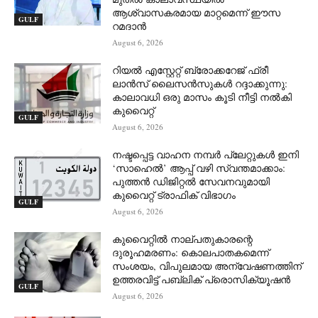
ആശ്വാസകരമായ മാറ്റമെന്ന് ഈസ
GULF
റമദാൻ
August 6, 2026
റിയൽ എസ്റ്റേറ്റ് ബ്രോക്കറേജ് ഫ്രീ
ലാൻസ് ലൈസൻസുകൾ റദ്ദാക്കുന്നു:
കാലാവധി ഒരു മാസം കൂടി നീട്ടി നൽകി
കുവൈറ്റ്
GULF
August 6, 2026
നഷ്ടപ്പെട്ട വാഹന നമ്പർ പ്ലേറ്റുകൾ ഇനി
‘സാഹെൽ’ ആപ്പ് വഴി സ്വന്തമാക്കാം:
പുത്തൻ ഡിജിറ്റൽ സേവനവുമായി
കുവൈറ്റ് ട്രാഫിക് വിഭാഗം
GULF
August 6, 2026
കുവൈറ്റിൽ നാല്പതുകാരന്റെ
ദുരൂഹമരണം: കൊലപാതകമെന്ന്
സംശയം, വിപുലമായ അന്വേഷണത്തിന്
ഉത്തരവിട്ട് പബ്ലിക് പ്രൊസിക്യൂഷൻ
GULF
August 6, 2026