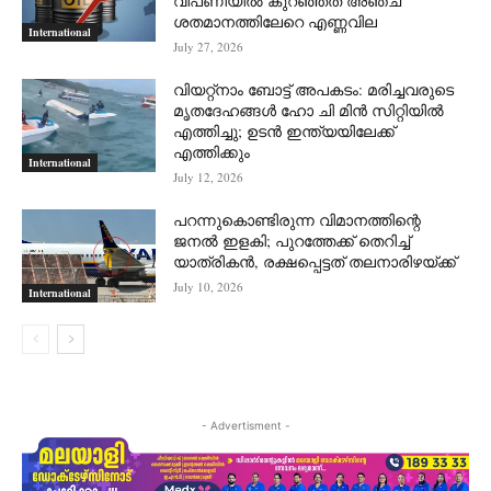
വിപണിയില്‍ കുറഞ്ഞത് അഞ്ച്
ശതമാനത്തിലേറെ എണ്ണവില
International
July 27, 2026
വിയറ്റ്നാം ബോട്ട് അപകടം: മരിച്ചവരുടെ
മൃതദേഹങ്ങൾ ഹോ ചി മിൻ സിറ്റിയിൽ
എത്തിച്ചു; ഉടൻ ഇന്ത്യയിലേക്ക്
എത്തിക്കും
International
July 12, 2026
പറന്നുകൊണ്ടിരുന്ന വിമാനത്തിന്റെ
ജനൽ ഇളകി; പുറത്തേക്ക് തെറിച്ച്
യാത്രികൻ, രക്ഷപ്പെട്ടത് തലനാരിഴയ്ക്ക്
July 10, 2026
International
- Advertisment -