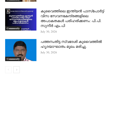
കുവൈത്തിലെ ഇന്ത്യൻ പാസ്‌പോർട്ട്-
വിസ സേവനകേന്ദ്രങ്ങളിലെ
അപാകതകൾ പരിഹരിക്കണം: പി.പി.
സുനീർ എം.പി
Community
July 30, 2026
പത്തനംതിട്ട സ്വദേശി കുവൈത്തിൽ
ഹൃദയാഘാതം മൂലം മരിച്ചു.
July 30, 2026
Community