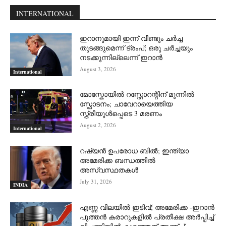
INTERNATIONAL
ഇറാനുമായി ഇന്ന് വീണ്ടും ചര്‍ച്ച
തുടങ്ങുമെന്ന് ട്രംപ്; ഒരു ചര്‍ച്ചയും
നടക്കുന്നില്ലെന്ന് ഇറാന്‍
August 3, 2026
International
മോസ്കോയിൽ റസ്റ്റോറന്റിന് മുന്നിൽ
സ്ഫോടനം; ചാവേറായെത്തിയ
സ്ത്രീയുൾപ്പെടെ 3 മരണം
August 2, 2026
International
റഷ്യന്‍ ഉപരോധ ബില്‍; ഇന്ത്യാ
അമേരിക്ക ബന്ധത്തില്‍
അസ്വസ്ഥതകള്‍
July 31, 2026
INDIA
എണ്ണ വിലയില്‍ ഇടിവ്; അമേരിക്ക -ഇറാന്‍
പുത്തന്‍ കരാറുകളില്‍ പ്രതീക്ഷ അര്‍പ്പിച്ച്