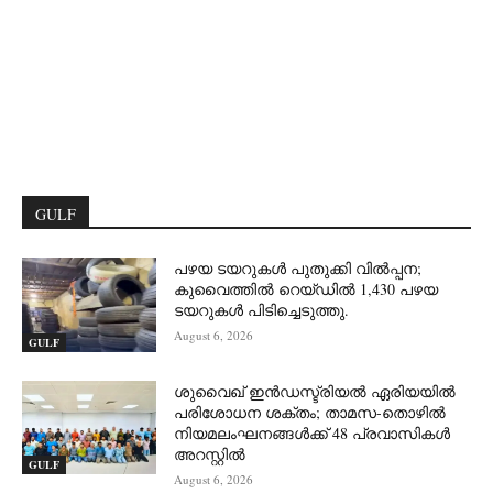
GULF
പഴയ ടയറുകൾ പുതുക്കി വിൽപ്പന;
കുവൈത്തിൽ റെയ്ഡിൽ 1,430 പഴയ
ടയറുകൾ പിടിച്ചെടുത്തു.
August 6, 2026
GULF
ശുവൈഖ് ഇൻഡസ്ട്രിയൽ ഏരിയയിൽ
പരിശോധന ശക്തം; താമസ-തൊഴിൽ
നിയമലംഘനങ്ങൾക്ക് 48 പ്രവാസികൾ
അറസ്റ്റിൽ
GULF
August 6, 2026