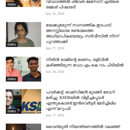
വിവാദത്തില്‍ ശ്വേത മേനോന് എതിരെ
INDIA
രമേശ് പിഷാരടി
July 28, 2026
മയക്കുമരുന്ന് സാമ്പത്തിക ഇടപാട്;
അറസ്റ്റിലായ രണ്ടാമത്തെ
അധ്യാപികയെയും സർവീസിൽ നിന്ന്
പുറത്താക്കി
INDIA
July 27, 2026
നിതിൻ രാജിന്റെ മരണം; ഒളിവിൽ
കഴിഞ്ഞിരുന്ന ഡോ.എം.കെ റാം പിടിയിൽ
July 20, 2026
INDIA
പവർക്കട്ട്: ഓക്‌സിജൻ മുടങ്ങി രോഗി
മരിച്ചു; KSEBയിൽ വിളിച്ചപ്പോൾ
എന്തുകൊണ്ട് ഇൻവെർട്ടർ മേടിച്ചില്ല
എന്ന് മറുപടി
INDIA
July 17, 2026
വൈദ്യുതി നിയന്ത്രണത്തിൽ വലഞ്ഞ്