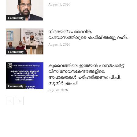
August 1, 2026
Community
നിർഭയത്വം ദൈവീക
വശ്വാസത്തിലൂടെ-ഷഫീഖ് അബ്ദു റഹീം.
August 1, 2026
Community
കുവൈത്തിലെ ഇന്ത്യൻ പാസ്‌പോർട്ട്-
വിസ സേവനകേന്ദ്രങ്ങളിലെ
അപാകതകൾ പരിഹരിക്കണം: പി.പി.
സുനീർ എം.പി
Community
July 30, 2026