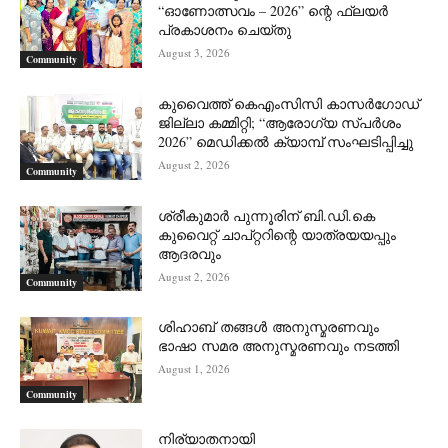
“ഓണോത്സവം – 2026” ന്റെ ഫ്ലയർ
പ്രകാശനം ചെയ്തു
August 3, 2026
Community
കുവൈത്ത് കെഎംസിസി കാസർഗോഡ്
ജില്ലാ കമ്മിറ്റി; “ആരോഗ്യ സ്പർശം
2026” മെഡിക്കൽ ക്യാമ്പ് സംഘടിപ്പിച്ചു
August 2, 2026
Community
ശ്രീകുമാർ പുന്നൂരിന് ബി.ഡി.കെ
കുവൈറ്റ് ചാപ്റ്ററിന്റെ യാത്രയയപ്പും
ആദരവും
August 2, 2026
Community
ശിഹാബ് തങ്ങൾ അനുസ്മരണവും
ഭാഷാ സമര അനുസ്മരണവും നടത്തി
August 1, 2026
Community
നിര്യാതനായി