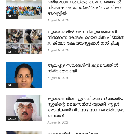
പരിശോധന ശക്തം; താമസ-തൊഴിൽ
നിയമലംഘനങ്ങൾക്ക് 48 പ്രവാസികൾ
അറസ്റ്റിൽ
GULF
August 6, 2026
കുവൈത്തിൽ അനധികൃത ബേക്കറി
നിർമ്മാണ കേന്ദ്രം റെയ്ഡിൽ പിടിയിൽ;
30 കിലോ ഭക്ഷ്യവസ്തുക്കൾ നശിപ്പിച്ചു
August 6, 2026
GULF
ആലപ്പുഴ സ്വദേശിനി കുവൈത്തിൽ
നിര്യാതയായി
August 6, 2026
GULF
കുവൈത്തിലെ ഇറാനിയൻ സ്വകാര്യ
സ്കൂളിന്റെ ലൈസൻസ് റദ്ദാക്കി; സ്കൂൾ
അടയ്ക്കാൻ വിദ്യാഭ്യാസ മന്ത്രിയുടെ
ഉത്തരവ്
GULF
August 6, 2026
കുവൈറ്റിൽ പ്രവാസിയെ