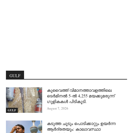
GULF
കുവൈത്ത് വിമാനത്താവളത്തിലെ
ടെർമിനൽ 5-ൽ 4,255 മയക്കുമരുന്ന്
ഗുളികകൾ പിടികൂടി.
August 7, 2026
GULF
കടുത്ത ചൂടും പൊടിക്കാറ്റും ഉയർന്ന
ആർദ്രതയും: കാലാവസ്ഥാ