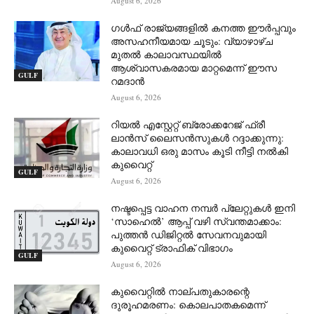
August 6, 2026
ഗൾഫ് രാജ്യങ്ങളിൽ കനത്ത ഈർപ്പവും
അസഹനീയമായ ചൂടും: വ്യാഴാഴ്ച
മുതൽ കാലാവസ്ഥയിൽ
ആശ്വാസകരമായ മാറ്റമെന്ന് ഈസ
GULF
റമദാൻ
August 6, 2026
റിയൽ എസ്റ്റേറ്റ് ബ്രോക്കറേജ് ഫ്രീ
ലാൻസ് ലൈസൻസുകൾ റദ്ദാക്കുന്നു:
കാലാവധി ഒരു മാസം കൂടി നീട്ടി നൽകി
കുവൈറ്റ്
GULF
August 6, 2026
നഷ്ടപ്പെട്ട വാഹന നമ്പർ പ്ലേറ്റുകൾ ഇനി
‘സാഹെൽ’ ആപ്പ് വഴി സ്വന്തമാക്കാം:
പുത്തൻ ഡിജിറ്റൽ സേവനവുമായി
കുവൈറ്റ് ട്രാഫിക് വിഭാഗം
GULF
August 6, 2026
കുവൈറ്റിൽ നാല്പതുകാരന്റെ
ദുരൂഹമരണം: കൊലപാതകമെന്ന്