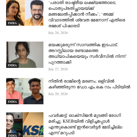
‘പരാതി രാഷ്ട്രീയ ലക്ഷ്യത്തോടെ;
പൊതുപ്രതിച്ഛായയ്ക്ക്
മങ്ങലേല്‍പ്പിക്കാന്‍ നീക്കം’; ‘അമ്മ’
വിവാദത്തില്‍ ശ്വേത മേനോന് എതിരെ
INDIA
രമേശ് പിഷാരടി
July 28, 2026
മയക്കുമരുന്ന് സാമ്പത്തിക ഇടപാട്;
അറസ്റ്റിലായ രണ്ടാമത്തെ
അധ്യാപികയെയും സർവീസിൽ നിന്ന്
പുറത്താക്കി
INDIA
July 27, 2026
നിതിൻ രാജിന്റെ മരണം; ഒളിവിൽ
കഴിഞ്ഞിരുന്ന ഡോ.എം.കെ റാം പിടിയിൽ
July 20, 2026
INDIA
പവർക്കട്ട്: ഓക്‌സിജൻ മുടങ്ങി രോഗി
മരിച്ചു; KSEBയിൽ വിളിച്ചപ്പോൾ
എന്തുകൊണ്ട് ഇൻവെർട്ടർ മേടിച്ചില്ല
എന്ന് മറുപടി
INDIA