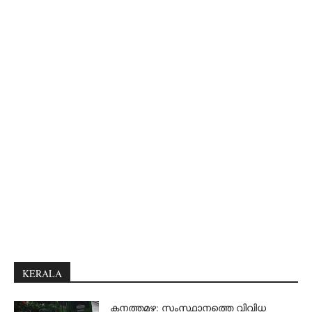
KERALA
കനത്തമഴ: സംസ്ഥാനത്തെ വിവിധ