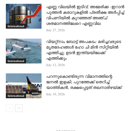
എണ്ണ വിലയില്‍ ഇടിവ്; അമേരിക്ക -ഇറാന്‍
പുത്തന്‍ കരാറുകളില്‍ പ്രതീക്ഷ അര്‍പ്പിച്ച്
വിപണിയില്‍ കുറഞ്ഞത് അഞ്ച്
ശതമാനത്തിലേറെ എണ്ണവില
International
July 27, 2026
വിയറ്റ്നാം ബോട്ട് അപകടം: മരിച്ചവരുടെ
മൃതദേഹങ്ങൾ ഹോ ചി മിൻ സിറ്റിയിൽ
എത്തിച്ചു; ഉടൻ ഇന്ത്യയിലേക്ക്
എത്തിക്കും
International
July 12, 2026
പറന്നുകൊണ്ടിരുന്ന വിമാനത്തിന്റെ
ജനൽ ഇളകി; പുറത്തേക്ക് തെറിച്ച്
യാത്രികൻ, രക്ഷപ്പെട്ടത് തലനാരിഴയ്ക്ക്
July 10, 2026
International