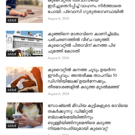
ഇടിച്ചുതെറിപ്പിച്ച് വാഹനം നിർത്താതെ
പോയി; പ്രവാസി ഗുരുതരാവസ്ഥയിൽ
August 6, 2026
GULF
കുഞ്ഞിനെ മാതാവിനെ കാണിച്ചില്ല,
പരിചരണത്തിൽ വീഴ്ച വരുത്തി:
കുവൈറ്റിൽ പിതാവിന് കനത്ത പിഴ
ചുമത്തി കോടതി
GULF
August 6, 2026
കുവൈറ്റിൽ കനത്ത ചൂടും ഉയർന്ന
ഈർപ്പവും: അന്തരീക്ഷ താപനില 50
ഡിഗ്രിയിലേക്ക് ഉയർന്നേക്കും,
തീരദേശങ്ങളിൽ കടുത്ത മൂടൽമഞ്ഞ്
GULF
August 6, 2026
സോഷ്യൽ മീഡിയ കുട്ടികളുടെ ഭാവിയെ
തകർക്കുന്നു: ഡിജിറ്റൽ
ബ്ലാക്ക്‌മെയിലിങ്ങിനും
ബുള്ളിയിങ്ങിനുമെതിരെ കടുത്ത
GULF
നിയമനടപടിയുമായി കുവൈറ്റ്