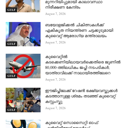
മുന്നറിയിപ്പുമായി കാലാവസ്ഥാ
നിരീക്ഷണ കേന്ദ്രം
GULF
August 7, 2026
ബയോളജിക്കൽ ചികിത്സകൾക്ക്
ഏകീകൃത നിയന്ത്രണ ചട്ടക്കൂടുമായി
കുവൈറ്റ് ആരോഗ്യ മന്ത്രാലയം
August 7, 2026
GULF
കുവൈറ്റിൽ
കടക്കെണിയിലായവർക്കെതിരെ ജൂണിൽ
80,000-ത്തിലധികം ജപ്തി നടപടികൾ;
യാത്രാവിലക്ക് നാലായിരത്തിലേറെ
GULF
August 7, 2026
ഈജിപ്തിലേക്ക് റേഷൻ ഭക്ഷ്യവസ്തുക്കൾ
കടത്താനുള്ള ശ്രമം തടഞ്ഞ് കുവൈറ്റ്
കസ്റ്റംസ്കു
August 7, 2026
GULF
കുവൈറ്റ് സൊസൈറ്റി ഓഫ്
എൻജിനീയേഴ്സ് ബോർഡ്