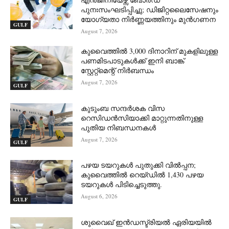
പുനഃസംഘടിപ്പിച്ചു; ഡിജിറ്റലൈസേഷനും
യോഗ്യതാ നിർണ്ണയത്തിനും മുൻഗണന
GULF
August 7, 2026
കുവൈത്തിൽ 3,000 ദിനാറിന് മുകളിലുള്ള
പണമിടപാടുകൾക്ക് ഇനി ബാങ്ക്
സ്റ്റേറ്റ്‌മെന്റ് നിർബന്ധം
August 7, 2026
GULF
കുടുംബ സന്ദർശക വിസ
റെസിഡൻസിയാക്കി മാറ്റുന്നതിനുള്ള
പുതിയ നിബന്ധനകൾ
August 7, 2026
GULF
പഴയ ടയറുകൾ പുതുക്കി വിൽപ്പന;
കുവൈത്തിൽ റെയ്ഡിൽ 1,430 പഴയ
ടയറുകൾ പിടിച്ചെടുത്തു.
August 6, 2026
GULF
ശുവൈഖ് ഇൻഡസ്ട്രിയൽ ഏരിയയിൽ