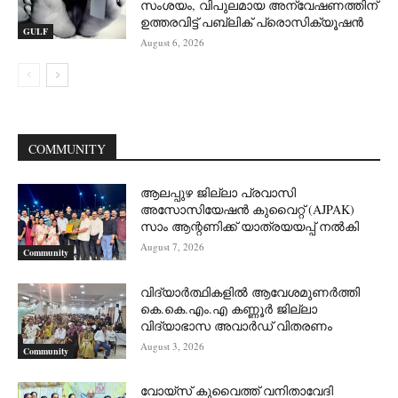
സംശയം, വിപുലമായ അന്വേഷണത്തിന്
ഉത്തരവിട്ട് പബ്ലിക് പ്രൊസിക്യൂഷൻ
GULF
August 6, 2026
COMMUNITY
ആലപ്പുഴ ജില്ലാ പ്രവാസി
അസോസിയേഷൻ കുവൈറ്റ് (AJPAK)
സാം ആന്റണിക്ക് യാത്രയയപ്പ് നൽകി
August 7, 2026
Community
വിദ്യാർത്ഥികളിൽ ആവേശമുണർത്തി
കെ.കെ.എം.എ കണ്ണൂർ ജില്ലാ
വിദ്യാഭാസ അവാർഡ് വിതരണം
August 3, 2026
Community
വോയ്സ് കുവൈത്ത് വനിതാവേദി