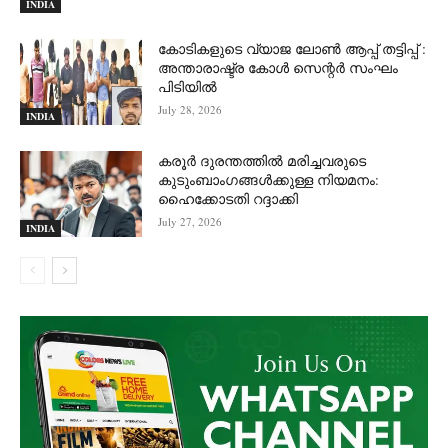
INDIA
കോടികളുടെ വ്യാജ ലോൺ ആപ്പ് തട്ടിപ്പ് :
അന്താരാഷ്ട്ര കോൾ സെന്റർ സംഘം
പിടിയില്‍
July 28, 2026
INDIA
കരൂർ ദുരന്തത്തിൽ മരിച്ചവരുടെ
കുടുംബാംഗങ്ങൾക്കുള്ള നിയമനം:
ഹൈക്കോടതി റദ്ദാക്കി
July 27, 2026
INDIA