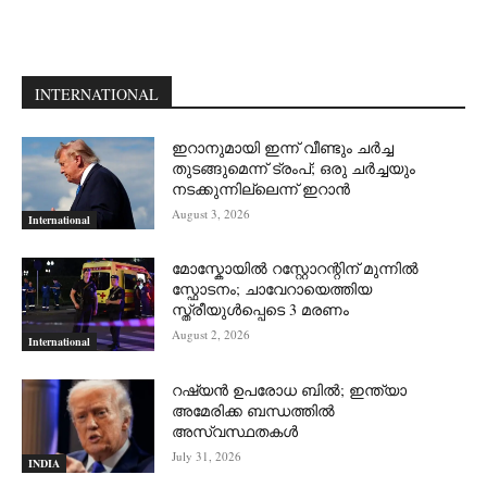
INTERNATIONAL
ഇറാനുമായി ഇന്ന് വീണ്ടും ചര്‍ച്ച
തുടങ്ങുമെന്ന് ട്രംപ്; ഒരു ചര്‍ച്ചയും
നടക്കുന്നില്ലെന്ന് ഇറാന്‍
August 3, 2026
International
മോസ്കോയിൽ റസ്റ്റോറന്റിന് മുന്നിൽ
സ്ഫോടനം; ചാവേറായെത്തിയ
സ്ത്രീയുൾപ്പെടെ 3 മരണം
August 2, 2026
International
റഷ്യന്‍ ഉപരോധ ബില്‍; ഇന്ത്യാ
അമേരിക്ക ബന്ധത്തില്‍
അസ്വസ്ഥതകള്‍
July 31, 2026
INDIA