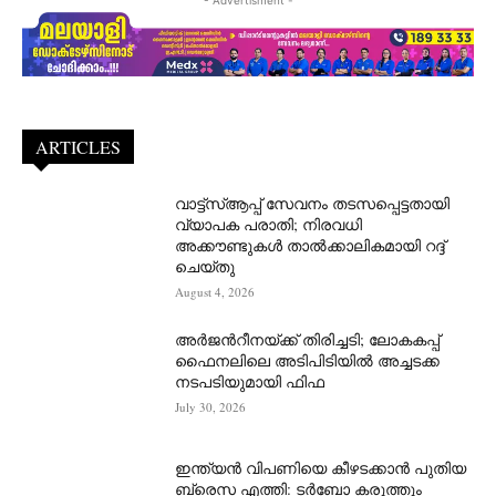
- Advertisment -
ARTICLES
വാട്ട്‌സ്ആപ്പ് സേവനം തടസപ്പെട്ടതായി
വ്യാപക പരാതി; നിരവധി
അക്കൗണ്ടുകൾ താൽക്കാലികമായി റദ്ദ്
ചെയ്തു
August 4, 2026
അർജന്‍റീനയ്ക്ക് തിരിച്ചടി; ലോകകപ്പ്
ഫൈനലിലെ അടിപിടിയിൽ അച്ചടക്ക
നടപടിയുമായി ഫിഫ
July 30, 2026
ഇന്ത്യൻ വിപണിയെ കീഴടക്കാന്‍ പുതിയ
ബ്രെസ എത്തി: ടർബോ കരുത്തും