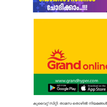
കുവൈറ്റ് സിറ്റി: താമസ-തൊഴിൽ നിയമങ്ങൾ 