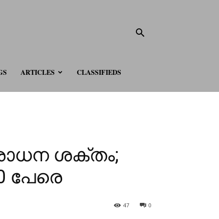
GS
ARTICLES
CLASSIFIEDS
ോധന ശക്തം;
0 പേരെ
47
0