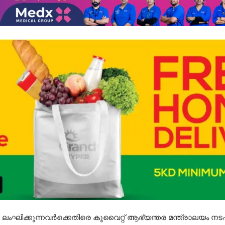
ലംഘിക്കുന്നവർക്കെതിരെ കുവൈറ്റ് ആഭ്യന്തര മന്ത്രാലയം നട