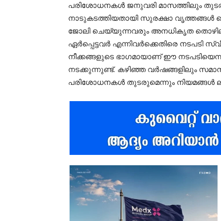
പരിശോധനകൾ ജനുവരി മാസത്തിലും തുടരുന്ന
നാടുകടത്തിയതായി സുരക്ഷാ വൃത്തങ്ങൾ വെ
ജോലി ചെയ്യുന്നവരും അനധികൃത തൊഴിലാ
ഏർപ്പെട്ടവർ എന്നിവർക്കെതിരെ നടപടി സ്വീ
നീക്കങ്ങളുടെ ഭാഗമായാണ് ഈ നടപടിയെന്
നടക്കുന്നുണ്ട്. കഴിഞ്ഞ വർഷങ്ങളിലും സമ
പരിശോധനകൾ തുടരുമെന്നും നിയമങ്ങൾ ലംഘി