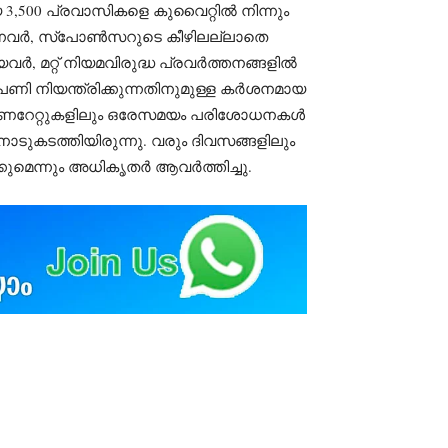
3,500 പ്രവാസികളെ കുവൈറ്റിൽ നിന്നും
ടരുന്നവർ, സ്പോൺസറുടെ കീഴിലല്ലാതെ
മറ്റ് നിയമവിരുദ്ധ പ്രവർത്തനങ്ങളിൽ
ിപണി നിയന്ത്രിക്കുന്നതിനുമുള്ള കർശനമായ
 ഗവർണറേറ്റുകളിലും ഒരേസമയം പരിശോധനകൾ
ാടുകടത്തിയിരുന്നു. വരും ദിവസങ്ങളിലും
കുമെന്നും അധികൃതർ ആവർത്തിച്ചു.