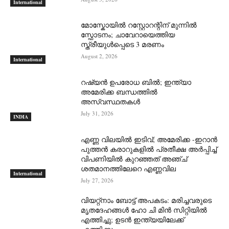
International
മോസ്കോയിൽ റസ്റ്റോറന്റിന് മുന്നിൽ
സ്ഫോടനം; ചാവേറായെത്തിയ
സ്ത്രീയുൾപ്പെടെ 3 മരണം
August 2, 2026
International
റഷ്യന്‍ ഉപരോധ ബില്‍; ഇന്ത്യാ
അമേരിക്ക ബന്ധത്തില്‍
അസ്വസ്ഥതകള്‍
July 31, 2026
INDIA
എണ്ണ വിലയില്‍ ഇടിവ്; അമേരിക്ക -ഇറാന്‍
പുത്തന്‍ കരാറുകളില്‍ പ്രതീക്ഷ അര്‍പ്പിച്ച്
വിപണിയില്‍ കുറഞ്ഞത് അഞ്ച്
ശതമാനത്തിലേറെ എണ്ണവില
International
July 27, 2026
വിയറ്റ്നാം ബോട്ട് അപകടം: മരിച്ചവരുടെ
മൃതദേഹങ്ങൾ ഹോ ചി മിൻ സിറ്റിയിൽ
എത്തിച്ചു; ഉടൻ ഇന്ത്യയിലേക്ക്