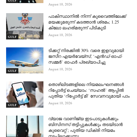
GULF
August 10, 2026
പാകിസ്ഥാനിൽ നിന്ന് കുവൈത്തിലേക്ക്
മയക്കുമരുന്ന് കടത്താൻ ശ്രമം; 1.25
കിലോ ലഹരിമരുന്ന് പിടികൂടി
August 10, 2026
GULF
ടിക്കറ്റ് നിരക്കിൽ 30% വരെ ഇളവുമായി
ജസീറ എയർവേയ്‌സ്; ‘എൻഡ്-ഓഫ്-
സമ്മർ’ ഓഫർ പ്രഖ്യാപിച്ചു
August 10, 2026
GULF
തൊഴിലിടങ്ങളിലെ നിയമലംഘനങ്ങൾ
റിപ്പോർട്ട് ചെയ്യാം: ‘സഹൽ’ ആപ്പിൽ
പുതിയ ‘റിപ്പോർട്ട് മി’ സേവനവുമായി പാം
August 10, 2026
GULF
വ്യാജ വാണിജ്യ ഇടപാടുകൾക്കും
ബിസിനസ് തട്ടിപ്പുകൾക്കും തടയിടാൻ
കുവൈറ്റ് ; പുതിയ ഡിക്രി നിയമം
നടപ്പിലാക്കുന്നു