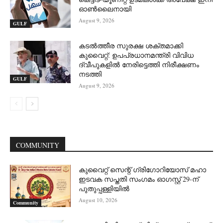
ഓൺലൈനായി
August 9, 2026
GULF
കടൽത്തീര സുരക്ഷ ശക്തമാക്കി
കുവൈറ്റ്: ഉപപ്രധാനമന്ത്രി വിവിധ
ദ്വീപുകളിൽ നേരിട്ടെത്തി നിരീക്ഷണം
നടത്തി
GULF
August 9, 2026
COMMUNITY
കുവൈറ്റ് സെന്റ് ഗ്രിഗോറിയോസ് മഹാ
ഇടവക സപ്തതി സംഗമം ഓഗസ്റ്റ് 29-ന്
പുതുപ്പള്ളിയിൽ
August 10, 2026
Community