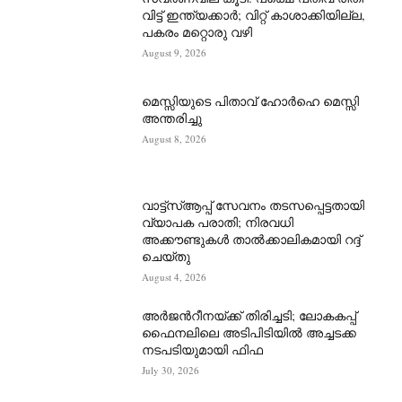
വിട്ട് ഇന്ത്യക്കാർ; വിറ്റ് കാശാക്കിയില്ല,
പകരം മറ്റൊരു വഴി
August 9, 2026
മെസ്സിയുടെ പിതാവ് ഹോർഹെ മെസ്സി
അന്തരിച്ചു
August 8, 2026
വാട്ട്‌സ്ആപ്പ് സേവനം തടസപ്പെട്ടതായി
വ്യാപക പരാതി; നിരവധി
അക്കൗണ്ടുകൾ താൽക്കാലികമായി റദ്ദ്
ചെയ്തു
August 4, 2026
അർജന്‍റീനയ്ക്ക് തിരിച്ചടി; ലോകകപ്പ്
ഫൈനലിലെ അടിപിടിയിൽ അച്ചടക്ക
നടപടിയുമായി ഫിഫ
July 30, 2026