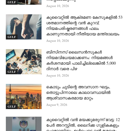
GULF
August 10, 2026
കുവൈറ്റിൽ ആക്രമണ കേസുകളിൽ 53
ശതമാനത്തിന്റെ വൻ കുറവ്;
നിയമപരിഷ്കരണങ്ങൾ ഫലം
കാണുന്നതായി നീതിയായ മന്ത്രാലയം
GULF
August 10, 2026
ബിസിനസ് ലൈസൻസുകൾ
നിയമവിധേയമാക്കണം: നിയമങ്ങൾ
കർശനമായി പാലിച്ചില്ലെങ്കിൽ 5,000
ദിനാർ വരെ പിഴ
GULF
August 10, 2026
കൊടും ചൂടിന്റെ അവസാന ഘട്ടം,
തൊട്ടുപിന്നാലെ കാലാവസ്ഥയിൽ
ആശ്വാസകരമായ മാറ്റം
August 9, 2026
GULF
കുവൈറ്റിൽ വൻ മയക്കുമരുന്ന് വേട്ട: 12
പേർ അറസ്റ്റിൽ, ലൈറിക്ക ഗുളികകളും
ഹെറോയിനും ഉൾപ്പെടെ വൻ ശേഖരം