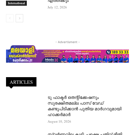
എത്തിക്കും
International
July 12, 2026
- Advertisment -
ARTICLES
ടു ഫാക്ടർ ഒതന്റിക്കേഷനും
സുരക്ഷിതമല്ല പാസ് വേഡ്
കണ്ടുപിടിക്കാൻ പുതിയ മാർഗവുമായി
ഹാക്കർമാർ
August 10, 2026
സ്വർണവില കൂടി: പക്ഷെ പതിവ് രീതി