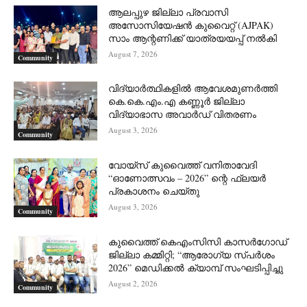
ആലപ്പുഴ ജില്ലാ പ്രവാസി
അസോസിയേഷൻ കുവൈറ്റ് (AJPAK)
സാം ആന്റണിക്ക് യാത്രയയപ്പ് നൽകി
August 7, 2026
Community
വിദ്യാർത്ഥികളിൽ ആവേശമുണർത്തി
കെ.കെ.എം.എ കണ്ണൂർ ജില്ലാ
വിദ്യാഭാസ അവാർഡ് വിതരണം
August 3, 2026
Community
വോയ്സ് കുവൈത്ത് വനിതാവേദി
“ഓണോത്സവം – 2026” ന്റെ ഫ്ലയർ
പ്രകാശനം ചെയ്തു
August 3, 2026
Community
കുവൈത്ത് കെഎംസിസി കാസർഗോഡ്
ജില്ലാ കമ്മിറ്റി; “ആരോഗ്യ സ്പർശം
2026” മെഡിക്കൽ ക്യാമ്പ് സംഘടിപ്പിച്ചു
August 2, 2026
Community