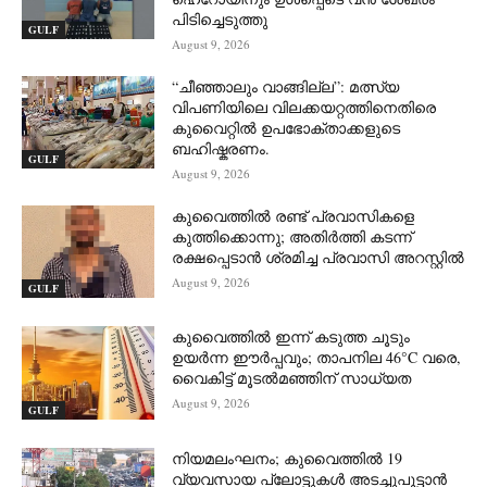
പിടിച്ചെടുത്തു
GULF
August 9, 2026
“ചീഞ്ഞാലും വാങ്ങില്ല”: മത്സ്യ
വിപണിയിലെ വിലക്കയറ്റത്തിനെതിരെ
കുവൈറ്റിൽ ഉപഭോക്താക്കളുടെ
ബഹിഷ്കരണം.
GULF
August 9, 2026
കുവൈത്തിൽ രണ്ട് പ്രവാസികളെ
കുത്തിക്കൊന്നു; അതിർത്തി കടന്ന്
രക്ഷപ്പെടാൻ ശ്രമിച്ച പ്രവാസി അറസ്റ്റിൽ
August 9, 2026
GULF
കുവൈത്തിൽ ഇന്ന് കടുത്ത ചൂടും
ഉയർന്ന ഈർപ്പവും; താപനില 46°C വരെ,
വൈകിട്ട് മൂടൽമഞ്ഞിന് സാധ്യത
August 9, 2026
GULF
നിയമലംഘനം; കുവൈത്തിൽ 19
വ്യവസായ പ്ലോട്ടുകൾ അടച്ചുപൂട്ടാൻ