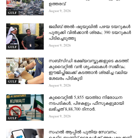
ഉത്തരവ്
August 9, 2026
GULF
ജലീബ് അൽ-ഷുയൂഖിൽ പഴയ ടയറുകൾ
പുതുക്കി വിൽക്കാൻ ശ്രമം; 390 ടയറുകൾ
പിടിച്ചെടുത്തു
August 9, 2026
GULF
സബ്‌സിഡി ഭക്ഷ്യവസ്തുക്കളുടെ കടത്ത്:
കുവൈറ്റിൽ വൻ ശൃംഖലകൾ സജീവം;
ഈജിപ്തിലേക്ക് കടത്താൻ ശ്രമിച്ച വലിയ
ശേഖരം പിടികൂടി
GULF
August 9, 2026
കുവൈറ്റിൽ 5,855 യാത്രാ നിരോധന
നടപടികൾ, പിഴകളും ഫീസുകളുമായി
ലഭിച്ചത് 8,88,700 ദിനാർ.
August 9, 2026
GULF
സഹൽ ആപ്പിൽ പുതിയ സേവനം;
കെട്ടിട-യൂണിറ്റ് ഉടമകൾക്ക് അപേക്ഷ ഇനി