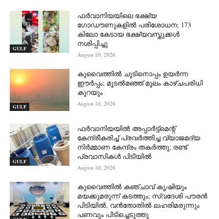
ഫർവാനിയയിലെ ഭക്ഷ്യ
ഗോഡൗണുകളിൽ പരിശോധന; 173
കിലോ കേടായ ഭക്ഷ്യവസ്തുക്കൾ
നശിപ്പിച്ചു
GULF
August 10, 2026
കുവൈത്തിൽ ചൂടിനൊപ്പം ഉയർന്ന
ഈർപ്പം; മൂടൽമഞ്ഞ് മൂലം കാഴ്ചപരിധി
കുറയും
August 10, 2026
GULF
ഫർവാനിയയിൽ അപ്പാർട്ട്മെന്റ്
കേന്ദ്രീകരിച്ച് പ്രവർത്തിച്ച വ്യാജമദ്യ
നിർമ്മാണ കേന്ദ്രം തകർത്തു; രണ്ട്
പ്രവാസികൾ പിടിയിൽ
GULF
August 10, 2026
കുവൈത്തിൽ കഞ്ചാവ് കൃഷിയും
മയക്കുമരുന്ന് കടത്തും; സ്വദേശി പൗരൻ
പിടിയിൽ, വൻതോതിൽ ലഹരിമരുന്നും
പണവും പിടിച്ചെടുത്തു