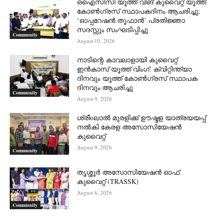
ഒഐസിസി യൂത്ത് വിങ് കുവൈറ്റ് യൂത്ത്
കോൺഗ്രസ് സ്ഥാപകദിനം ആചരിച്ചു;
‘ഓപ്പറേഷൻ തൂഫാൻ’ പ്രതിജ്ഞാ
സദസ്സും സംഘടിപ്പിച്ചു
Community
August 10, 2026
നാടിന്റെ കാവലാളായി കുവൈറ്റ്
ഇൻകാസ് യൂത്ത് വിംഗ്: ക്വിറ്റിന്ത്യാ
ദിനവും യൂത്ത് കോൺഗ്രസ് സ്ഥാപക
ദിനവും ആചരിച്ചു
Community
August 9, 2026
ശ്രീoലാൽ മുരളിക്ക് ഊഷ്മള യാത്രയയപ്പ്
നൽകി കേരള അസോസിയേഷൻ
കുവൈറ്റ്
August 9, 2026
Community
തൃശ്ശൂർ അസോസിയേഷൻ ഓഫ്
കുവൈറ്റ്‌ (TRASSK)
August 8, 2026
Community