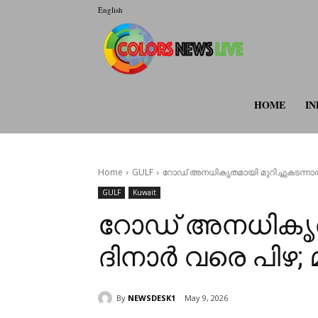
English
colorsnewsli
HOME
IN
Home
GULF
റോഡ് അനധികൃതമായി മുറിച്ചുകടന്നാൽ 2
GULF
Kuwait
റോഡ് അനധികൃതമാ
ദിനാർ വരെ പിഴ; മു
By
NEWSDESK1
May 9, 2026