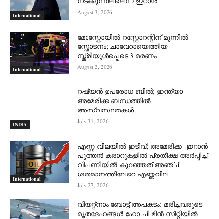
നടക്കുന്നില്ലെന്ന് ഇറാന്‍
August 3, 2026
International
മോസ്കോയിൽ റസ്റ്റോറന്റിന് മുന്നിൽ
സ്ഫോടനം; ചാവേറായെത്തിയ
സ്ത്രീയുൾപ്പെടെ 3 മരണം
August 2, 2026
International
റഷ്യന്‍ ഉപരോധ ബില്‍; ഇന്ത്യാ
അമേരിക്ക ബന്ധത്തില്‍
അസ്വസ്ഥതകള്‍
July 31, 2026
INDIA
എണ്ണ വിലയില്‍ ഇടിവ്; അമേരിക്ക -ഇറാന്‍
പുത്തന്‍ കരാറുകളില്‍ പ്രതീക്ഷ അര്‍പ്പിച്ച്
വിപണിയില്‍ കുറഞ്ഞത് അഞ്ച്
ശതമാനത്തിലേറെ എണ്ണവില
International
July 27, 2026
വിയറ്റ്നാം ബോട്ട് അപകടം: മരിച്ചവരുടെ
മൃതദേഹങ്ങൾ ഹോ ചി മിൻ സിറ്റിയിൽ