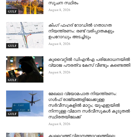
സൂചന സ്ഥിരം
August 8, 2026
GULF
കിംഗ് ഫഹദ് റോഡിൽ ഗതാഗത
നിയന്ത്രണം: രണ്ട് വരിപ്പാതകളും
ഉപറോഡും അടച്ചിടും
August 8, 2026
GULF
കുവൈറ്റിൽ ഡിഎൻഎ പരിശോധനയിൽ
വ്യാജ പൗരത്വ കേസ് വീണ്ടും കണ്ടെത്തി
August 8, 2026
GULF
മേഖലാ വ്യോമപാത നിയന്ത്രണം:
ഗൾഫ് രാജ്യങ്ങളിലേക്കുള്ള
സർവീസുകളിൽ മാറ്റം; യുഎഇയിൽ
നിന്നുള്ള വിമാന സർവീസുകൾ കൂടുതൽ
GULF
സ്ഥിരതയിലേക്ക്
August 8, 2026
കുവൈത്ത് വിമാനത്താവളത്തിലെ