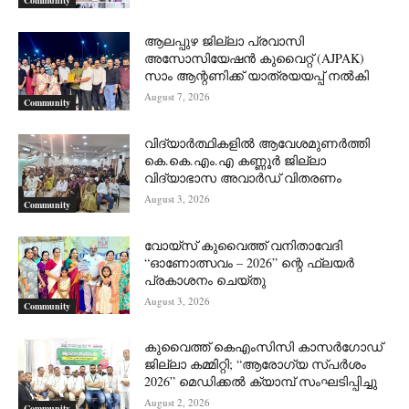
Community
ആലപ്പുഴ ജില്ലാ പ്രവാസി
അസോസിയേഷൻ കുവൈറ്റ് (AJPAK)
സാം ആന്റണിക്ക് യാത്രയയപ്പ് നൽകി
August 7, 2026
Community
വിദ്യാർത്ഥികളിൽ ആവേശമുണർത്തി
കെ.കെ.എം.എ കണ്ണൂർ ജില്ലാ
വിദ്യാഭാസ അവാർഡ് വിതരണം
August 3, 2026
Community
വോയ്സ് കുവൈത്ത് വനിതാവേദി
“ഓണോത്സവം – 2026” ന്റെ ഫ്ലയർ
പ്രകാശനം ചെയ്തു
August 3, 2026
Community
കുവൈത്ത് കെഎംസിസി കാസർഗോഡ്
ജില്ലാ കമ്മിറ്റി; “ആരോഗ്യ സ്പർശം
2026” മെഡിക്കൽ ക്യാമ്പ് സംഘടിപ്പിച്ചു
August 2, 2026
Community