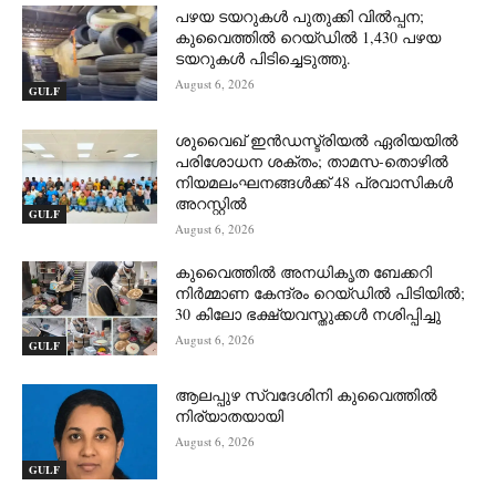
പഴയ ടയറുകൾ പുതുക്കി വിൽപ്പന;
കുവൈത്തിൽ റെയ്ഡിൽ 1,430 പഴയ
ടയറുകൾ പിടിച്ചെടുത്തു.
August 6, 2026
GULF
ശുവൈഖ് ഇൻഡസ്ട്രിയൽ ഏരിയയിൽ
പരിശോധന ശക്തം; താമസ-തൊഴിൽ
നിയമലംഘനങ്ങൾക്ക് 48 പ്രവാസികൾ
അറസ്റ്റിൽ
GULF
August 6, 2026
കുവൈത്തിൽ അനധികൃത ബേക്കറി
നിർമ്മാണ കേന്ദ്രം റെയ്ഡിൽ പിടിയിൽ;
30 കിലോ ഭക്ഷ്യവസ്തുക്കൾ നശിപ്പിച്ചു
August 6, 2026
GULF
ആലപ്പുഴ സ്വദേശിനി കുവൈത്തിൽ
നിര്യാതയായി
August 6, 2026
GULF