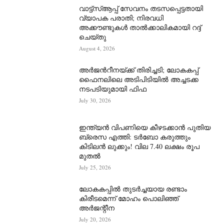
വാട്ട്‌സ്ആപ്പ് സേവനം തടസപ്പെട്ടതായി
വ്യാപക പരാതി; നിരവധി
അക്കൗണ്ടുകൾ താൽക്കാലികമായി റദ്ദ്
ചെയ്തു
August 4, 2026
അർജന്‍റീനയ്ക്ക് തിരിച്ചടി; ലോകകപ്പ്
ഫൈനലിലെ അടിപിടിയിൽ അച്ചടക്ക
നടപടിയുമായി ഫിഫ
July 30, 2026
ഇന്ത്യൻ വിപണിയെ കീഴടക്കാന്‍ പുതിയ
ബ്രെസ എത്തി: ടർബോ കരുത്തും
കിടിലൻ ലുക്കും! വില 7.40 ലക്ഷം രൂപ
മുതൽ
July 25, 2026
ലോകകപ്പിൽ തുടർച്ചയായ രണ്ടാം
കിരീടമെന്ന് മോഹം പൊലിഞ്ഞ്
അർ‍ജന്റീന
July 20, 2026