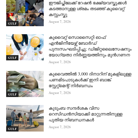
ഈജിപ്തിലേക്ക് റേഷൻ ഭക്ഷ്യവസ്തുക്കൾ
കടത്താനുള്ള ശ്രമം തടഞ്ഞ് കുവൈറ്റ്
കസ്റ്റംസ്കു
August 7, 2026
GULF
കുവൈറ്റ് സൊസൈറ്റി ഓഫ്
എൻജിനീയേഴ്സ് ബോർഡ്
പുനഃസംഘടിപ്പിച്ചു; ഡിജിറ്റലൈസേഷനും
യോഗ്യതാ നിർണ്ണയത്തിനും മുൻഗണന
GULF
August 7, 2026
കുവൈത്തിൽ 3,000 ദിനാറിന് മുകളിലുള്ള
പണമിടപാടുകൾക്ക് ഇനി ബാങ്ക്
സ്റ്റേറ്റ്‌മെന്റ് നിർബന്ധം
August 7, 2026
GULF
കുടുംബ സന്ദർശക വിസ
റെസിഡൻസിയാക്കി മാറ്റുന്നതിനുള്ള
പുതിയ നിബന്ധനകൾ
August 7, 2026
GULF