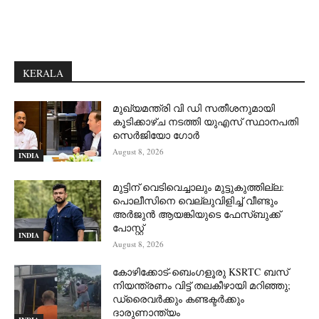
KERALA
മുഖ്യമന്ത്രി വി ഡി സതീശനുമായി
കൂടിക്കാഴ്ച നടത്തി യുഎസ് സ്ഥാനപതി
സെര്‍ജിയോ ഗോര്‍
August 8, 2026
INDIA
മുട്ടിന് വെടിവെച്ചാലും മുട്ടുകുത്തില്ല:
പൊലീസിനെ വെല്ലുവിളിച്ച് വീണ്ടും
അർജുൻ ആയങ്കിയുടെ ഫേസ്ബുക്ക്
പോസ്റ്റ്
INDIA
August 8, 2026
കോഴിക്കോട്-ബെംഗളൂരു KSRTC ബസ്
നിയന്ത്രണം വിട്ട് തലകീഴായി മറിഞ്ഞു;
ഡ്രെെവർക്കും കണ്ടക്ടർക്കും
ദാരുണാന്ത്യം