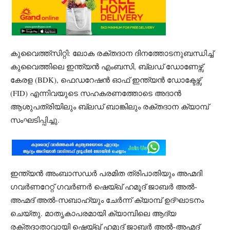
കുവൈത്ത്സിറ്റി: ലോക രക്തദാന ദിനത്തോടനുബന്ധിച്ച്
കുവൈത്തിലെ ഇന്ത്യൻ എംബസി, ബ്ലഡ് ഡോണേഴ്സ്
കേരള (BDK), ഫെഡറേഷൻ ഓഫ് ഇന്ത്യൻ ഡോക്ടേഴ്സ്
(FID) എന്നിവയുടെ സഹകരണത്തോടെ അദാൻ
ആശുപത്രിയിലും ബ്ലഡ് ബാങ്കിലും രക്തദാന ക്യാമ്പ്
സംഘടിപ്പിച്ചു.
ഇന്ത്യൻ അംബാസഡർ പരമിത ത്രിപാതിയും അഹ്മദി
ഗവർണറേറ്റ് ഗവർണർ ഷെയ്ഖ് ഹമൂദ് ജാബർ അൽ-
അഹ്മദ് അൽ-സബാഹ്യും ചേർന്ന് ക്യാമ്പ് ഉദ്ഘാടനം
ചെയ്തു. മാതൃകാപരമായി ക്യാമ്പിലെ ആദ്യ
രക്തദാതാവായി ഷെയ്ഖ് ഹമൂദ് ജാബർ അൽ-അഹ്മദ്