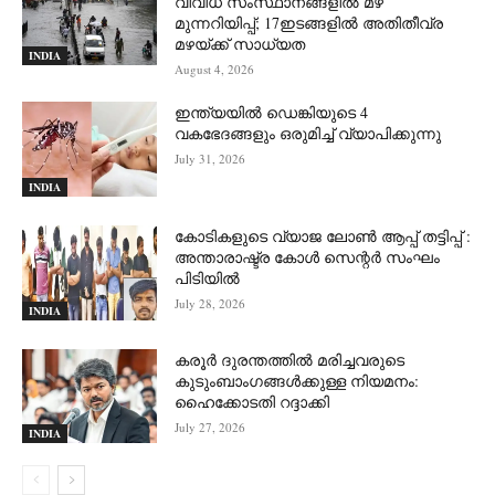
വിവിധ സംസ്ഥാനങ്ങളിൽ മഴ
മുന്നറിയിപ്പ്; 17ഇടങ്ങളിൽ അതിതീവ്ര
മഴയ്ക്ക് സാധ്യത
INDIA
August 4, 2026
ഇന്ത്യയിൽ ഡെങ്കിയുടെ 4
വകഭേദങ്ങളും ഒരുമിച്ച് വ്യാപിക്കുന്നു
July 31, 2026
INDIA
കോടികളുടെ വ്യാജ ലോൺ ആപ്പ് തട്ടിപ്പ് :
അന്താരാഷ്ട്ര കോൾ സെന്റർ സംഘം
പിടിയില്‍
July 28, 2026
INDIA
കരൂർ ദുരന്തത്തിൽ മരിച്ചവരുടെ
കുടുംബാംഗങ്ങൾക്കുള്ള നിയമനം:
ഹൈക്കോടതി റദ്ദാക്കി
July 27, 2026
INDIA