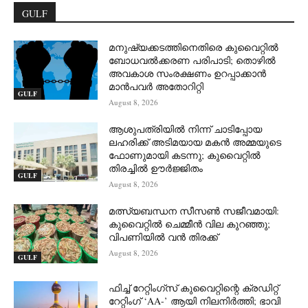
GULF
മനുഷ്യക്കടത്തിനെതിരെ കുവൈറ്റിൽ
ബോധവൽക്കരണ പരിപാടി; തൊഴിൽ
അവകാശ സംരക്ഷണം ഉറപ്പാക്കാൻ
മാൻപവർ അതോറിറ്റി
GULF
August 8, 2026
ആശുപത്രിയിൽ നിന്ന് ചാടിപ്പോയ
ലഹരിക്ക് അടിമയായ മകൻ അമ്മയുടെ
ഫോണുമായി കടന്നു; കുവൈറ്റിൽ
തിരച്ചിൽ ഊർജ്ജിതം
GULF
August 8, 2026
മത്സ്യബന്ധന സീസൺ സജീവമായി:
കുവൈറ്റിൽ ചെമ്മീൻ വില കുറഞ്ഞു;
വിപണിയിൽ വൻ തിരക്ക്
August 8, 2026
GULF
ഫിച്ച് റേറ്റിംഗ്സ് കുവൈറ്റിന്റെ ക്രഡിറ്റ്
റേറ്റിംഗ് ‘AA-’ ആയി നിലനിർത്തി; ഭാവി