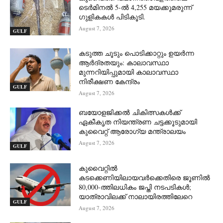
ടെർമിനൽ 5-ൽ 4,255 മയക്കുമരുന്ന്
ഗുളികകൾ പിടികൂടി.
August 7, 2026
GULF
കടുത്ത ചൂടും പൊടിക്കാറ്റും ഉയർന്ന
ആർദ്രതയും: കാലാവസ്ഥാ
മുന്നറിയിപ്പുമായി കാലാവസ്ഥാ
നിരീക്ഷണ കേന്ദ്രം
GULF
August 7, 2026
ബയോളജിക്കൽ ചികിത്സകൾക്ക്
ഏകീകൃത നിയന്ത്രണ ചട്ടക്കൂടുമായി
കുവൈറ്റ് ആരോഗ്യ മന്ത്രാലയം
August 7, 2026
GULF
കുവൈറ്റിൽ
കടക്കെണിയിലായവർക്കെതിരെ ജൂണിൽ
80,000-ത്തിലധികം ജപ്തി നടപടികൾ;
യാത്രാവിലക്ക് നാലായിരത്തിലേറെ
GULF
August 7, 2026