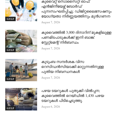
കുവൈറ്റ് സൊസൈറ്റി ഓഫ്
എൻജിനീയേഴ്സ് ബോർഡ്
പുനഃസംഘടിപ്പിച്ചു; ഡിജിറ്റലൈസേഷനും
യോഗ്യതാ നിർണ്ണയത്തിനും മുൻഗണന
GULF
August 7, 2026
കുവൈത്തിൽ 3,000 ദിനാറിന് മുകളിലുള്ള
പണമിടപാടുകൾക്ക് ഇനി ബാങ്ക്
സ്റ്റേറ്റ്‌മെന്റ് നിർബന്ധം
August 7, 2026
GULF
കുടുംബ സന്ദർശക വിസ
റെസിഡൻസിയാക്കി മാറ്റുന്നതിനുള്ള
പുതിയ നിബന്ധനകൾ
August 7, 2026
GULF
പഴയ ടയറുകൾ പുതുക്കി വിൽപ്പന;
കുവൈത്തിൽ റെയ്ഡിൽ 1,430 പഴയ
ടയറുകൾ പിടിച്ചെടുത്തു.
August 6, 2026
GULF