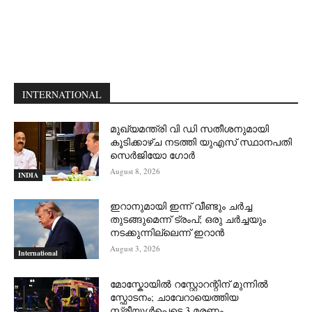
INTERNATIONAL
മുഖ്യമന്ത്രി വി ഡി സതീശനുമായി
കൂടിക്കാഴ്ച നടത്തി യുഎസ് സ്ഥാനപതി
സെര്‍ജിയോ ഗോര്‍
August 8, 2026
INDIA
ഇറാനുമായി ഇന്ന് വീണ്ടും ചര്‍ച്ച
തുടങ്ങുമെന്ന് ട്രംപ്; ഒരു ചര്‍ച്ചയും
നടക്കുന്നില്ലെന്ന് ഇറാന്‍
August 3, 2026
International
മോസ്കോയിൽ റസ്റ്റോറന്റിന് മുന്നിൽ
സ്ഫോടനം; ചാവേറായെത്തിയ
സ്ത്രീയുൾപ്പെടെ 3 മരണം