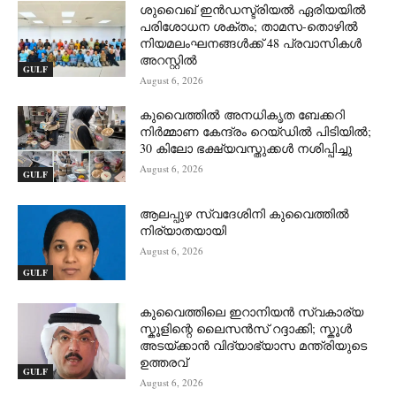
ശുവൈഖ് ഇൻഡസ്ട്രിയൽ ഏരിയയിൽ
പരിശോധന ശക്തം; താമസ-തൊഴിൽ
നിയമലംഘനങ്ങൾക്ക് 48 പ്രവാസികൾ
അറസ്റ്റിൽ
GULF
August 6, 2026
കുവൈത്തിൽ അനധികൃത ബേക്കറി
നിർമ്മാണ കേന്ദ്രം റെയ്ഡിൽ പിടിയിൽ;
30 കിലോ ഭക്ഷ്യവസ്തുക്കൾ നശിപ്പിച്ചു
August 6, 2026
GULF
ആലപ്പുഴ സ്വദേശിനി കുവൈത്തിൽ
നിര്യാതയായി
August 6, 2026
GULF
കുവൈത്തിലെ ഇറാനിയൻ സ്വകാര്യ
സ്കൂളിന്റെ ലൈസൻസ് റദ്ദാക്കി; സ്കൂൾ
അടയ്ക്കാൻ വിദ്യാഭ്യാസ മന്ത്രിയുടെ
ഉത്തരവ്
GULF
August 6, 2026