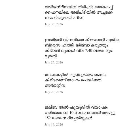
അർജന്‍റീനയ്ക്ക് തിരിച്ചടി; ലോകകപ്പ്
ഫൈനലിലെ അടിപിടിയിൽ അച്ചടക്ക
നടപടിയുമായി ഫിഫ
July 30, 2026
ഇന്ത്യൻ വിപണിയെ കീഴടക്കാന്‍ പുതിയ
ബ്രെസ എത്തി: ടർബോ കരുത്തും
കിടിലൻ ലുക്കും! വില 7.40 ലക്ഷം രൂപ
മുതൽ
July 25, 2026
ലോകകപ്പിൽ തുടർച്ചയായ രണ്ടാം
കിരീടമെന്ന് മോഹം പൊലിഞ്ഞ്
അർ‍ജന്റീന
July 20, 2026
ജലീബ് അൽ-ഷുയൂഖിൽ വ്യാപക
പരിശോധന; 10 സ്ഥാപനങ്ങൾ അടച്ചു,
152 ലംഘന റിപ്പോർട്ടുകൾ
July 16, 2026