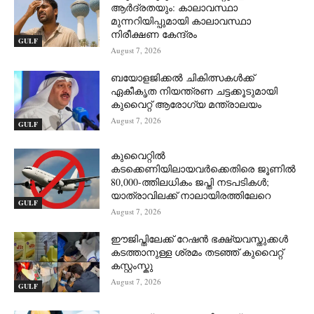
ആർദ്രതയും: കാലാവസ്ഥാ
മുന്നറിയിപ്പുമായി കാലാവസ്ഥാ
നിരീക്ഷണ കേന്ദ്രം
GULF
August 7, 2026
ബയോളജിക്കൽ ചികിത്സകൾക്ക്
ഏകീകൃത നിയന്ത്രണ ചട്ടക്കൂടുമായി
കുവൈറ്റ് ആരോഗ്യ മന്ത്രാലയം
August 7, 2026
GULF
കുവൈറ്റിൽ
കടക്കെണിയിലായവർക്കെതിരെ ജൂണിൽ
80,000-ത്തിലധികം ജപ്തി നടപടികൾ;
യാത്രാവിലക്ക് നാലായിരത്തിലേറെ
GULF
August 7, 2026
ഈജിപ്തിലേക്ക് റേഷൻ ഭക്ഷ്യവസ്തുക്കൾ
കടത്താനുള്ള ശ്രമം തടഞ്ഞ് കുവൈറ്റ്
കസ്റ്റംസ്കു
August 7, 2026
GULF