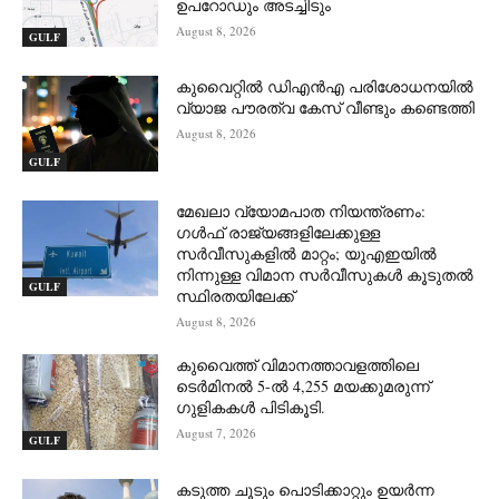
ഉപറോഡും അടച്ചിടും
August 8, 2026
GULF
കുവൈറ്റിൽ ഡിഎൻഎ പരിശോധനയിൽ
വ്യാജ പൗരത്വ കേസ് വീണ്ടും കണ്ടെത്തി
August 8, 2026
GULF
മേഖലാ വ്യോമപാത നിയന്ത്രണം:
ഗൾഫ് രാജ്യങ്ങളിലേക്കുള്ള
സർവീസുകളിൽ മാറ്റം; യുഎഇയിൽ
നിന്നുള്ള വിമാന സർവീസുകൾ കൂടുതൽ
GULF
സ്ഥിരതയിലേക്ക്
August 8, 2026
കുവൈത്ത് വിമാനത്താവളത്തിലെ
ടെർമിനൽ 5-ൽ 4,255 മയക്കുമരുന്ന്
ഗുളികകൾ പിടികൂടി.
August 7, 2026
GULF
കടുത്ത ചൂടും പൊടിക്കാറ്റും ഉയർന്ന