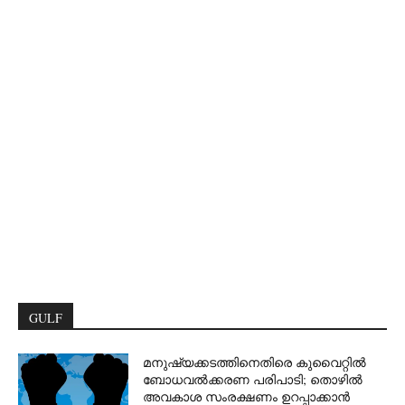
GULF
മനുഷ്യക്കടത്തിനെതിരെ കുവൈറ്റിൽ
ബോധവൽക്കരണ പരിപാടി; തൊഴിൽ
അവകാശ സംരക്ഷണം ഉറപ്പാക്കാൻ