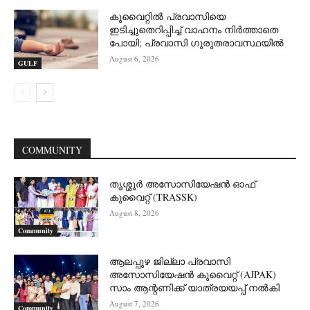
കുവൈറ്റിൽ പ്രവാസിയെ
ഇടിച്ചുതെറിപ്പിച്ച് വാഹനം നിർത്താതെ
പോയി; പ്രവാസി ഗുരുതരാവസ്ഥയിൽ
August 6, 2026
GULF
COMMUNITY
തൃശ്ശൂർ അസോസിയേഷൻ ഓഫ്
കുവൈറ്റ്‌ (TRASSK)
August 8, 2026
Community
ആലപ്പുഴ ജില്ലാ പ്രവാസി
അസോസിയേഷൻ കുവൈറ്റ് (AJPAK)
സാം ആന്റണിക്ക് യാത്രയയപ്പ് നൽകി
August 7, 2026
Community