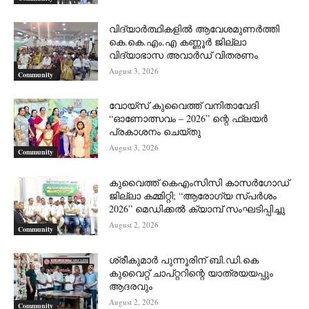
വിദ്യാർത്ഥികളിൽ ആവേശമുണർത്തി
കെ.കെ.എം.എ കണ്ണൂർ ജില്ലാ
വിദ്യാഭാസ അവാർഡ് വിതരണം
August 3, 2026
Community
വോയ്സ് കുവൈത്ത് വനിതാവേദി
“ഓണോത്സവം – 2026” ന്റെ ഫ്ലയർ
പ്രകാശനം ചെയ്തു
August 3, 2026
Community
കുവൈത്ത് കെഎംസിസി കാസർഗോഡ്
ജില്ലാ കമ്മിറ്റി; “ആരോഗ്യ സ്പർശം
2026” മെഡിക്കൽ ക്യാമ്പ് സംഘടിപ്പിച്ചു
August 2, 2026
Community
ശ്രീകുമാർ പുന്നൂരിന് ബി.ഡി.കെ
കുവൈറ്റ് ചാപ്റ്ററിന്റെ യാത്രയയപ്പും
ആദരവും
August 2, 2026
Community