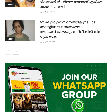
വിവാദത്തില്‍ ശ്വേത മേനോന് എതിരെ
INDIA
രമേശ് പിഷാരടി
July 28, 2026
മയക്കുമരുന്ന് സാമ്പത്തിക ഇടപാട്;
അറസ്റ്റിലായ രണ്ടാമത്തെ
അധ്യാപികയെയും സർവീസിൽ നിന്ന്
പുറത്താക്കി
INDIA
July 27, 2026