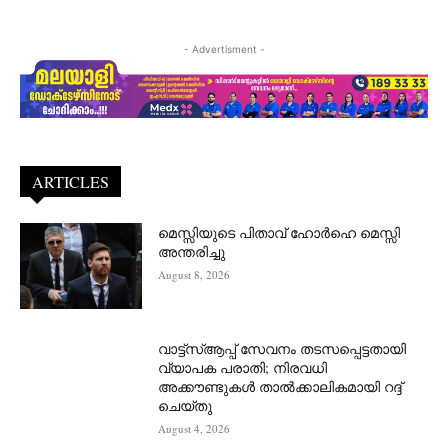
- Advertisment -
ARTICLES
മെസ്സിയുടെ പിതാവ് ഹോർഹെ മെസ്സി
അന്തരിച്ചു
August 8, 2026
വാട്ട്‌സ്ആപ്പ് സേവനം തടസപ്പെട്ടതായി
വ്യാപക പരാതി; നിരവധി
അക്കൗണ്ടുകൾ താൽക്കാലികമായി റദ്ദ്
ചെയ്തു
August 4, 2026