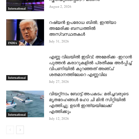
August 2, 2026
International
റഷ്യന്‍ ഉപരോധ ബില്‍; ഇന്ത്യാ
അമേരിക്ക ബന്ധത്തില്‍
അസ്വസ്ഥതകള്‍
July 31, 2026
INDIA
എണ്ണ വിലയില്‍ ഇടിവ്; അമേരിക്ക -ഇറാന്‍
പുത്തന്‍ കരാറുകളില്‍ പ്രതീക്ഷ അര്‍പ്പിച്ച്
വിപണിയില്‍ കുറഞ്ഞത് അഞ്ച്
ശതമാനത്തിലേറെ എണ്ണവില
International
July 27, 2026
വിയറ്റ്നാം ബോട്ട് അപകടം: മരിച്ചവരുടെ
മൃതദേഹങ്ങൾ ഹോ ചി മിൻ സിറ്റിയിൽ
എത്തിച്ചു; ഉടൻ ഇന്ത്യയിലേക്ക്
എത്തിക്കും
International
July 12, 2026