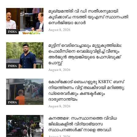
മുഖ്യമന്ത്രി വി ഡി സതീശനുമായി
കൂടിക്കാഴ്ച നടത്തി യുഎസ് സ്ഥാനപതി
സെര്‍ജിയോ ഗോര്‍
August 8, 2026
INDIA
മുട്ടിന് വെടിവെച്ചാലും മുട്ടുകുത്തില്ല:
പൊലീസിനെ വെല്ലുവിളിച്ച് വീണ്ടും
അർജുൻ ആയങ്കിയുടെ ഫേസ്ബുക്ക്
പോസ്റ്റ്
INDIA
August 8, 2026
കോഴിക്കോട്-ബെംഗളൂരു KSRTC ബസ്
നിയന്ത്രണം വിട്ട് തലകീഴായി മറിഞ്ഞു;
ഡ്രെെവർക്കും കണ്ടക്ടർക്കും
ദാരുണാന്ത്യം
INDIA
August 8, 2026
കനത്തമഴ: സംസ്ഥാനത്തെ വിവിധ
ജില്ലകളിൽ വിദ്യാഭ്യാസ
സ്ഥാപനങ്ങൾക്ക് നാളെ അവധി
August 3, 2026