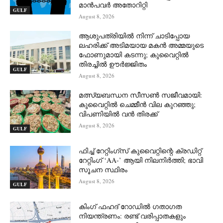
മാൻപവർ അതോറിറ്റി
GULF
August 8, 2026
ആശുപത്രിയിൽ നിന്ന് ചാടിപ്പോയ
ലഹരിക്ക് അടിമയായ മകൻ അമ്മയുടെ
ഫോണുമായി കടന്നു; കുവൈറ്റിൽ
തിരച്ചിൽ ഊർജ്ജിതം
GULF
August 8, 2026
മത്സ്യബന്ധന സീസൺ സജീവമായി:
കുവൈറ്റിൽ ചെമ്മീൻ വില കുറഞ്ഞു;
വിപണിയിൽ വൻ തിരക്ക്
August 8, 2026
GULF
ഫിച്ച് റേറ്റിംഗ്സ് കുവൈറ്റിന്റെ ക്രഡിറ്റ്
റേറ്റിംഗ് ‘AA-’ ആയി നിലനിർത്തി; ഭാവി
സൂചന സ്ഥിരം
August 8, 2026
GULF
കിംഗ് ഫഹദ് റോഡിൽ ഗതാഗത
നിയന്ത്രണം: രണ്ട് വരിപ്പാതകളും