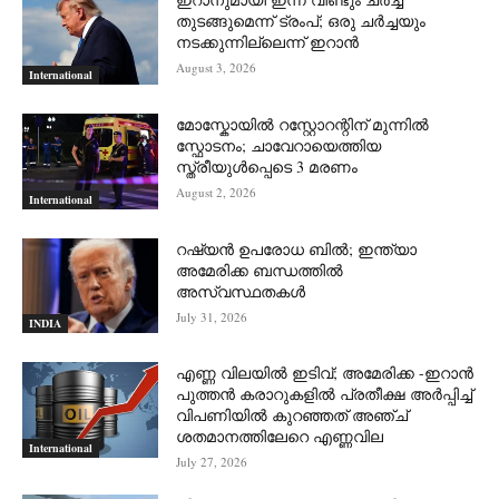
തുടങ്ങുമെന്ന് ട്രംപ്; ഒരു ചര്‍ച്ചയും
നടക്കുന്നില്ലെന്ന് ഇറാന്‍
August 3, 2026
International
മോസ്കോയിൽ റസ്റ്റോറന്റിന് മുന്നിൽ
സ്ഫോടനം; ചാവേറായെത്തിയ
സ്ത്രീയുൾപ്പെടെ 3 മരണം
August 2, 2026
International
റഷ്യന്‍ ഉപരോധ ബില്‍; ഇന്ത്യാ
അമേരിക്ക ബന്ധത്തില്‍
അസ്വസ്ഥതകള്‍
July 31, 2026
INDIA
എണ്ണ വിലയില്‍ ഇടിവ്; അമേരിക്ക -ഇറാന്‍
പുത്തന്‍ കരാറുകളില്‍ പ്രതീക്ഷ അര്‍പ്പിച്ച്
വിപണിയില്‍ കുറഞ്ഞത് അഞ്ച്
ശതമാനത്തിലേറെ എണ്ണവില
International
July 27, 2026