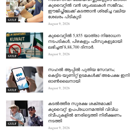
കുവൈറ്റിൽ വൻ ശൃംഖലകൾ സജീവം;
ഈജിപ്തിലേക്ക് കടത്താൻ ശ്രമിച്ച വലിയ
ശേഖരം പിടികൂടി
GULF
August 9, 2026
കുവൈറ്റിൽ 5,855 യാത്രാ നിരോധന
നടപടികൾ, പിഴകളും ഫീസുകളുമായി
ലഭിച്ചത് 8,88,700 ദിനാർ.
August 9, 2026
GULF
സഹൽ ആപ്പിൽ പുതിയ സേവനം;
കെട്ടിട-യൂണിറ്റ് ഉടമകൾക്ക് അപേക്ഷ ഇനി
ഓൺലൈനായി
August 9, 2026
GULF
കടൽത്തീര സുരക്ഷ ശക്തമാക്കി
കുവൈറ്റ്: ഉപപ്രധാനമന്ത്രി വിവിധ
ദ്വീപുകളിൽ നേരിട്ടെത്തി നിരീക്ഷണം
നടത്തി
GULF
August 9, 2026