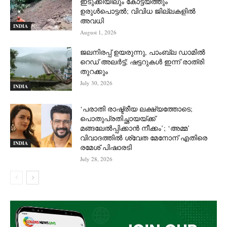
ഇടുക്കിയിലും കോട്ടയത്തും
ഉരുള്‍പൊട്ടല്‍; വിവിധ ജില്ലകളില്‍
അവധി
INDIA
August 1, 2026
ജലനിരപ്പ് ഉയരുന്നു, പാംബ്ല ഡാമിൽ
റെഡ് അലർട്ട്; ഷട്ടറുകൾ ഇന്ന് രാത്രി
തുറക്കും
July 30, 2026
INDIA
‘പരാതി രാഷ്ട്രീയ ലക്ഷ്യത്തോടെ;
പൊതുപ്രതിച്ഛായയ്ക്ക്
മങ്ങലേല്‍പ്പിക്കാന്‍ നീക്കം’; ‘അമ്മ’
വിവാദത്തില്‍ ശ്വേത മേനോന് എതിരെ
INDIA
രമേശ് പിഷാരടി
July 28, 2026