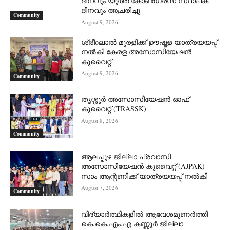
ദിനവും യൂത്ത് കോൺഗ്രസ് സ്ഥാപക
ദിനവും ആചരിച്ചു
Community
August 9, 2026
ശ്രീoലാൽ മുരളിക്ക് ഊഷ്മള യാത്രയയപ്പ്
നൽകി കേരള അസോസിയേഷൻ
കുവൈറ്റ്
August 9, 2026
Community
തൃശ്ശൂർ അസോസിയേഷൻ ഓഫ്
കുവൈറ്റ്‌ (TRASSK)
August 8, 2026
Community
ആലപ്പുഴ ജില്ലാ പ്രവാസി
അസോസിയേഷൻ കുവൈറ്റ് (AJPAK)
സാം ആന്റണിക്ക് യാത്രയയപ്പ് നൽകി
August 7, 2026
Community
വിദ്യാർത്ഥികളിൽ ആവേശമുണർത്തി
കെ.കെ.എം.എ കണ്ണൂർ ജില്ലാ