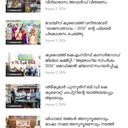
വിദ്യാഭാസ അവാർഡ് വിതരണം
August 3, 2026
Community
വോയ്സ് കുവൈത്ത് വനിതാവേദി
“ഓണോത്സവം – 2026” ന്റെ ഫ്ലയർ
പ്രകാശനം ചെയ്തു
August 3, 2026
Community
കുവൈത്ത് കെഎംസിസി കാസർഗോഡ്
ജില്ലാ കമ്മിറ്റി; “ആരോഗ്യ സ്പർശം
2026” മെഡിക്കൽ ക്യാമ്പ് സംഘടിപ്പിച്ചു
August 2, 2026
Community
ശ്രീകുമാർ പുന്നൂരിന് ബി.ഡി.കെ
കുവൈറ്റ് ചാപ്റ്ററിന്റെ യാത്രയയപ്പും
ആദരവും
August 2, 2026
Community
ശിഹാബ് തങ്ങൾ അനുസ്മരണവും
ഭാഷാ സമര അനുസ്മരണവും നടത്തി