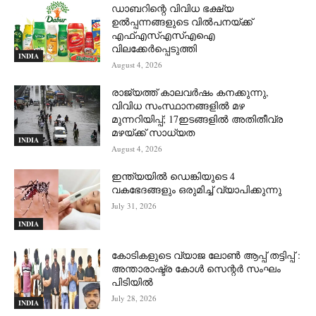
ഡാബറിന്റെ വിവിധ ഭക്ഷ്യ
ഉൽപ്പന്നങ്ങളുടെ വിൽപനയ്ക്ക്
എഫ്എസ്എസ്എഐ
വിലക്കേർപ്പെടുത്തി
INDIA
August 4, 2026
രാജ്യത്ത് കാലവർഷം കനക്കുന്നു,
വിവിധ സംസ്ഥാനങ്ങളിൽ മഴ
മുന്നറിയിപ്പ്; 17ഇടങ്ങളിൽ അതിതീവ്ര
മഴയ്ക്ക് സാധ്യത
INDIA
August 4, 2026
ഇന്ത്യയിൽ ഡെങ്കിയുടെ 4
വകഭേദങ്ങളും ഒരുമിച്ച് വ്യാപിക്കുന്നു
July 31, 2026
INDIA
കോടികളുടെ വ്യാജ ലോൺ ആപ്പ് തട്ടിപ്പ് :
അന്താരാഷ്ട്ര കോൾ സെന്റർ സംഘം
പിടിയില്‍
July 28, 2026
INDIA