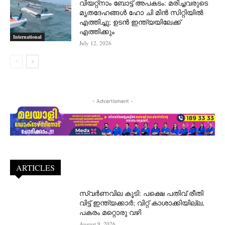
വിയറ്റ്നാം ബോട്ട് അപകടം: മരിച്ചവരുടെ
മൃതദേഹങ്ങൾ ഹോ ചി മിൻ സിറ്റിയിൽ
എത്തിച്ചു; ഉടൻ ഇന്ത്യയിലേക്ക്
എത്തിക്കും
International
July 12, 2026
- Advertisment -
ARTICLES
സ്വർണവില കൂടി: പക്ഷെ പതിവ് രീതി
വിട്ട് ഇന്ത്യക്കാർ; വിറ്റ് കാശാക്കിയില്ല,
പകരം മറ്റൊരു വഴി
August 9, 2026