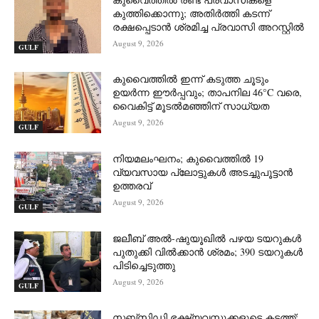
കുത്തിക്കൊന്നു; അതിർത്തി കടന്ന്
രക്ഷപ്പെടാൻ ശ്രമിച്ച പ്രവാസി അറസ്റ്റിൽ
August 9, 2026
GULF
കുവൈത്തിൽ ഇന്ന് കടുത്ത ചൂടും
ഉയർന്ന ഈർപ്പവും; താപനില 46°C വരെ,
വൈകിട്ട് മൂടൽമഞ്ഞിന് സാധ്യത
August 9, 2026
GULF
നിയമലംഘനം; കുവൈത്തിൽ 19
വ്യവസായ പ്ലോട്ടുകൾ അടച്ചുപൂട്ടാൻ
ഉത്തരവ്
August 9, 2026
GULF
ജലീബ് അൽ-ഷുയൂഖിൽ പഴയ ടയറുകൾ
പുതുക്കി വിൽക്കാൻ ശ്രമം; 390 ടയറുകൾ
പിടിച്ചെടുത്തു
August 9, 2026
GULF
സബ്‌സിഡി ഭക്ഷ്യവസ്തുക്കളുടെ കടത്ത്: