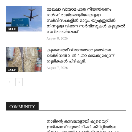
മേഖലാ വ്യോമപാത നിയന്ത്രണം:
ഗൾഫ് രാജ്യങ്ങളിലേക്കുള്ള
സർവീസുകളിൽ മാറ്റം; യുഎഇയിൽ
നിന്നുള്ള വിമാന സർവീസുകൾ കൂടുതൽ
GULF
സ്ഥിരതയിലേക്ക്
August 8, 2026
കുവൈത്ത് വിമാനത്താവളത്തിലെ
ടെർമിനൽ 5-ൽ 4,255 മയക്കുമരുന്ന്
ഗുളികകൾ പിടികൂടി.
August 7, 2026
GULF
COMMUNITY
നാടിന്റെ കാവലാളായി കുവൈറ്റ്
ഇൻകാസ് യൂത്ത് വിംഗ്: ക്വിറ്റിന്ത്യാ