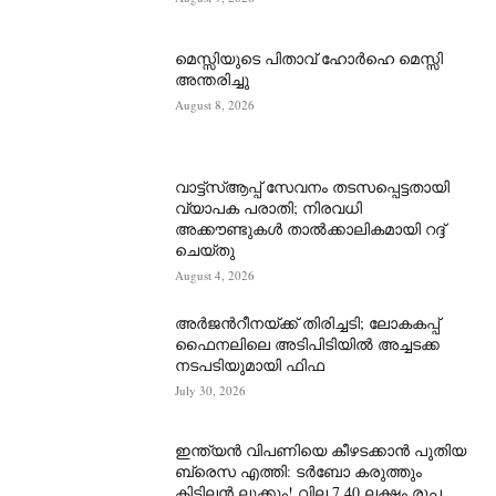
മെസ്സിയുടെ പിതാവ് ഹോർഹെ മെസ്സി
അന്തരിച്ചു
August 8, 2026
വാട്ട്‌സ്ആപ്പ് സേവനം തടസപ്പെട്ടതായി
വ്യാപക പരാതി; നിരവധി
അക്കൗണ്ടുകൾ താൽക്കാലികമായി റദ്ദ്
ചെയ്തു
August 4, 2026
അർജന്‍റീനയ്ക്ക് തിരിച്ചടി; ലോകകപ്പ്
ഫൈനലിലെ അടിപിടിയിൽ അച്ചടക്ക
നടപടിയുമായി ഫിഫ
July 30, 2026
ഇന്ത്യൻ വിപണിയെ കീഴടക്കാന്‍ പുതിയ
ബ്രെസ എത്തി: ടർബോ കരുത്തും
കിടിലൻ ലുക്കും! വില 7.40 ലക്ഷം രൂപ