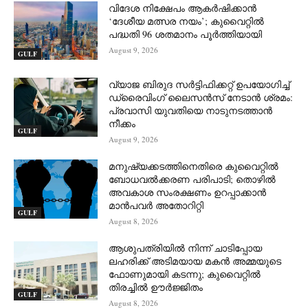
വിദേശ നിക്ഷേപം ആകർഷിക്കാൻ
‘ദേശീയ മത്സര നയം’; കുവൈറ്റിൽ
പദ്ധതി 96 ശതമാനം പൂർത്തിയായി
August 9, 2026
GULF
വ്യാജ ബിരുദ സർട്ടിഫിക്കറ്റ് ഉപയോഗിച്ച്
ഡ്രൈവിംഗ് ലൈസൻസ് നേടാൻ ശ്രമം:
പ്രവാസി യുവതിയെ നാടുനടത്താൻ
നീക്കം
GULF
August 9, 2026
മനുഷ്യക്കടത്തിനെതിരെ കുവൈറ്റിൽ
ബോധവൽക്കരണ പരിപാടി; തൊഴിൽ
അവകാശ സംരക്ഷണം ഉറപ്പാക്കാൻ
മാൻപവർ അതോറിറ്റി
GULF
August 8, 2026
ആശുപത്രിയിൽ നിന്ന് ചാടിപ്പോയ
ലഹരിക്ക് അടിമയായ മകൻ അമ്മയുടെ
ഫോണുമായി കടന്നു; കുവൈറ്റിൽ
തിരച്ചിൽ ഊർജ്ജിതം
GULF
August 8, 2026