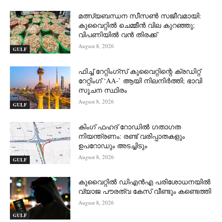
മത്സ്യബന്ധന സീസൺ സജീവമായി:
കുവൈറ്റിൽ ചെമ്മീൻ വില കുറഞ്ഞു;
വിപണിയിൽ വൻ തിരക്ക്
August 8, 2026
GULF
ഫിച്ച് റേറ്റിംഗ്സ് കുവൈറ്റിന്റെ ക്രഡിറ്റ്
റേറ്റിംഗ് ‘AA-’ ആയി നിലനിർത്തി; ഭാവി
സൂചന സ്ഥിരം
August 8, 2026
GULF
കിംഗ് ഫഹദ് റോഡിൽ ഗതാഗത
നിയന്ത്രണം: രണ്ട് വരിപ്പാതകളും
ഉപറോഡും അടച്ചിടും
August 8, 2026
GULF
കുവൈറ്റിൽ ഡിഎൻഎ പരിശോധനയിൽ
വ്യാജ പൗരത്വ കേസ് വീണ്ടും കണ്ടെത്തി
August 8, 2026
GULF