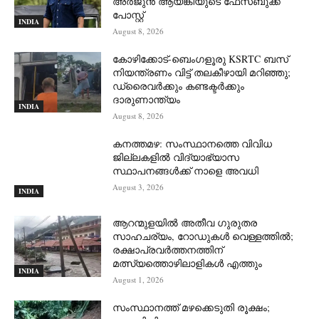
അർജുൻ ആയങ്കിയുടെ ഫേസ്ബുക്ക്
പോസ്റ്റ്
INDIA
August 8, 2026
കോഴിക്കോട്-ബെംഗളൂരു KSRTC ബസ്
നിയന്ത്രണം വിട്ട് തലകീഴായി മറിഞ്ഞു;
ഡ്രെെവർക്കും കണ്ടക്ടർക്കും
ദാരുണാന്ത്യം
INDIA
August 8, 2026
കനത്തമഴ: സംസ്ഥാനത്തെ വിവിധ
ജില്ലകളിൽ വിദ്യാഭ്യാസ
സ്ഥാപനങ്ങൾക്ക് നാളെ അവധി
August 3, 2026
INDIA
ആറന്മുളയില്‍ അതീവ ഗുരുതര
സാഹചര്യം, റോഡുകള്‍ വെള്ളത്തില്‍;
രക്ഷാപ്രവര്‍ത്തനത്തിന്
മത്സ്യത്തൊഴിലാളികള്‍ എത്തും
INDIA
August 1, 2026
സംസ്ഥാനത്ത് മഴക്കെടുതി രൂക്ഷം;