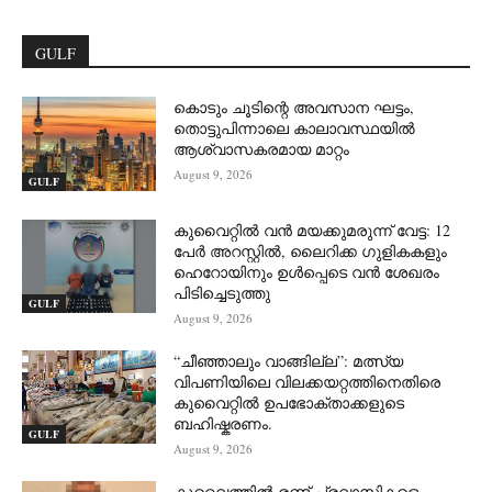
GULF
കൊടും ചൂടിന്റെ അവസാന ഘട്ടം,
തൊട്ടുപിന്നാലെ കാലാവസ്ഥയിൽ
ആശ്വാസകരമായ മാറ്റം
August 9, 2026
GULF
കുവൈറ്റിൽ വൻ മയക്കുമരുന്ന് വേട്ട: 12
പേർ അറസ്റ്റിൽ, ലൈറിക്ക ഗുളികകളും
ഹെറോയിനും ഉൾപ്പെടെ വൻ ശേഖരം
പിടിച്ചെടുത്തു
GULF
August 9, 2026
“ചീഞ്ഞാലും വാങ്ങില്ല”: മത്സ്യ
വിപണിയിലെ വിലക്കയറ്റത്തിനെതിരെ
കുവൈറ്റിൽ ഉപഭോക്താക്കളുടെ
ബഹിഷ്കരണം.
GULF
August 9, 2026
കുവൈത്തിൽ രണ്ട് പ്രവാസികളെ