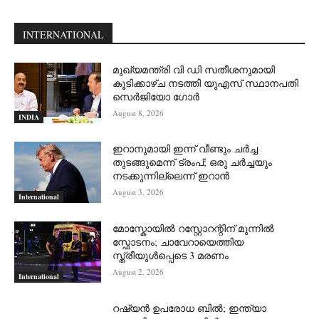
INTERNATIONAL
മുഖ്യമന്ത്രി വി ഡി സതീശനുമായി
കൂടിക്കാഴ്ച നടത്തി യുഎസ് സ്ഥാനപതി
സെര്‍ജിയോ ഗോര്‍
August 8, 2026
INDIA
ഇറാനുമായി ഇന്ന് വീണ്ടും ചര്‍ച്ച
തുടങ്ങുമെന്ന് ട്രംപ്; ഒരു ചര്‍ച്ചയും
നടക്കുന്നില്ലെന്ന് ഇറാന്‍
August 3, 2026
International
മോസ്കോയിൽ റസ്റ്റോറന്റിന് മുന്നിൽ
സ്ഫോടനം; ചാവേറായെത്തിയ
സ്ത്രീയുൾപ്പെടെ 3 മരണം
August 2, 2026
International
റഷ്യന്‍ ഉപരോധ ബില്‍; ഇന്ത്യാ