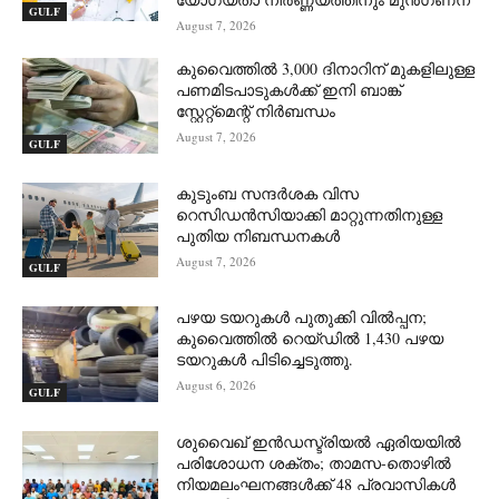
GULF
August 7, 2026
കുവൈത്തിൽ 3,000 ദിനാറിന് മുകളിലുള്ള
പണമിടപാടുകൾക്ക് ഇനി ബാങ്ക്
സ്റ്റേറ്റ്‌മെന്റ് നിർബന്ധം
August 7, 2026
GULF
കുടുംബ സന്ദർശക വിസ
റെസിഡൻസിയാക്കി മാറ്റുന്നതിനുള്ള
പുതിയ നിബന്ധനകൾ
August 7, 2026
GULF
പഴയ ടയറുകൾ പുതുക്കി വിൽപ്പന;
കുവൈത്തിൽ റെയ്ഡിൽ 1,430 പഴയ
ടയറുകൾ പിടിച്ചെടുത്തു.
August 6, 2026
GULF
ശുവൈഖ് ഇൻഡസ്ട്രിയൽ ഏരിയയിൽ
പരിശോധന ശക്തം; താമസ-തൊഴിൽ
നിയമലംഘനങ്ങൾക്ക് 48 പ്രവാസികൾ