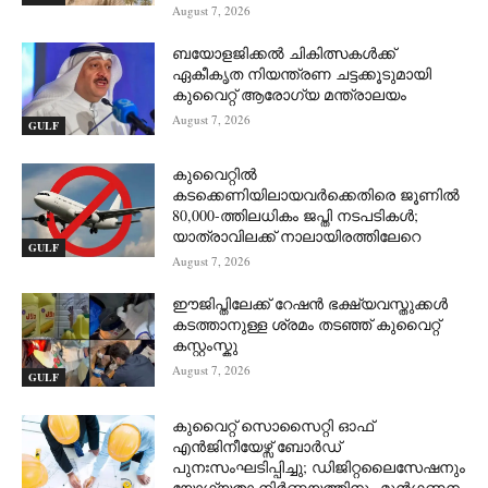
August 7, 2026
ബയോളജിക്കൽ ചികിത്സകൾക്ക്
ഏകീകൃത നിയന്ത്രണ ചട്ടക്കൂടുമായി
കുവൈറ്റ് ആരോഗ്യ മന്ത്രാലയം
August 7, 2026
GULF
കുവൈറ്റിൽ
കടക്കെണിയിലായവർക്കെതിരെ ജൂണിൽ
80,000-ത്തിലധികം ജപ്തി നടപടികൾ;
യാത്രാവിലക്ക് നാലായിരത്തിലേറെ
GULF
August 7, 2026
ഈജിപ്തിലേക്ക് റേഷൻ ഭക്ഷ്യവസ്തുക്കൾ
കടത്താനുള്ള ശ്രമം തടഞ്ഞ് കുവൈറ്റ്
കസ്റ്റംസ്കു
August 7, 2026
GULF
കുവൈറ്റ് സൊസൈറ്റി ഓഫ്
എൻജിനീയേഴ്സ് ബോർഡ്
പുനഃസംഘടിപ്പിച്ചു; ഡിജിറ്റലൈസേഷനും
യോഗ്യതാ നിർണ്ണയത്തിനും മുൻഗണന