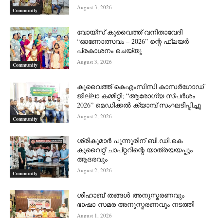
August 3, 2026
Community
വോയ്സ് കുവൈത്ത് വനിതാവേദി
“ഓണോത്സവം – 2026” ന്റെ ഫ്ലയർ
പ്രകാശനം ചെയ്തു
August 3, 2026
Community
കുവൈത്ത് കെഎംസിസി കാസർഗോഡ്
ജില്ലാ കമ്മിറ്റി; “ആരോഗ്യ സ്പർശം
2026” മെഡിക്കൽ ക്യാമ്പ് സംഘടിപ്പിച്ചു
August 2, 2026
Community
ശ്രീകുമാർ പുന്നൂരിന് ബി.ഡി.കെ
കുവൈറ്റ് ചാപ്റ്ററിന്റെ യാത്രയയപ്പും
ആദരവും
August 2, 2026
Community
ശിഹാബ് തങ്ങൾ അനുസ്മരണവും
ഭാഷാ സമര അനുസ്മരണവും നടത്തി
August 1, 2026