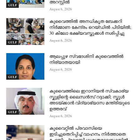
അറസ്റ്റിൽ
GULF
August 6, 2026
കുവൈത്തിൽ അനധികൃത ബേക്കറി
നിർമ്മാണ കേന്ദ്രം റെയ്ഡിൽ പിടിയിൽ;
30 കിലോ ഭക്ഷ്യവസ്തുക്കൾ നശിപ്പിച്ചു
August 6, 2026
GULF
ആലപ്പുഴ സ്വദേശിനി കുവൈത്തിൽ
നിര്യാതയായി
August 6, 2026
GULF
കുവൈത്തിലെ ഇറാനിയൻ സ്വകാര്യ
സ്കൂളിന്റെ ലൈസൻസ് റദ്ദാക്കി; സ്കൂൾ
അടയ്ക്കാൻ വിദ്യാഭ്യാസ മന്ത്രിയുടെ
ഉത്തരവ്
GULF
August 6, 2026
കുവൈറ്റിൽ പ്രവാസിയെ
ഇടിച്ചുതെറിപ്പിച്ച് വാഹനം നിർത്താതെ
പോയി; പ്രവാസി ഗുരുതരാവസ്ഥയിൽ