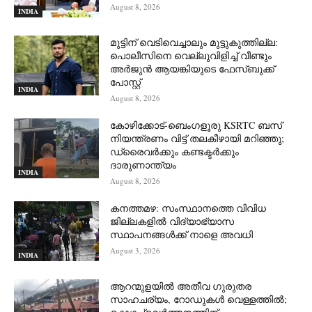
August 8, 2026
INDIA
മുട്ടിന് വെടിവെച്ചാലും മുട്ടുകുത്തില്ല:
പൊലീസിനെ വെല്ലുവിളിച്ച് വീണ്ടും
അർജുൻ ആയങ്കിയുടെ ഫേസ്ബുക്ക്
പോസ്റ്റ്
INDIA
August 8, 2026
കോഴിക്കോട്-ബെംഗളൂരു KSRTC ബസ്
നിയന്ത്രണം വിട്ട് തലകീഴായി മറിഞ്ഞു;
ഡ്രെെവർക്കും കണ്ടക്ടർക്കും
ദാരുണാന്ത്യം
INDIA
August 8, 2026
കനത്തമഴ: സംസ്ഥാനത്തെ വിവിധ
ജില്ലകളിൽ വിദ്യാഭ്യാസ
സ്ഥാപനങ്ങൾക്ക് നാളെ അവധി
August 3, 2026
INDIA
ആറന്മുളയില്‍ അതീവ ഗുരുതര
സാഹചര്യം, റോഡുകള്‍ വെള്ളത്തില്‍;