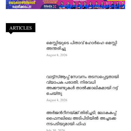
ARTICLES
മെസ്സിയുടെ പിതാവ് ഹോർഹെ മെസ്സി
അന്തരിച്ചു
August 8, 2026
വാട്ട്‌സ്ആപ്പ് സേവനം തടസപ്പെട്ടതായി
വ്യാപക പരാതി; നിരവധി
അക്കൗണ്ടുകൾ താൽക്കാലികമായി റദ്ദ്
ചെയ്തു
August 4, 2026
അർജന്‍റീനയ്ക്ക് തിരിച്ചടി; ലോകകപ്പ്
ഫൈനലിലെ അടിപിടിയിൽ അച്ചടക്ക
നടപടിയുമായി ഫിഫ
July 30, 2026