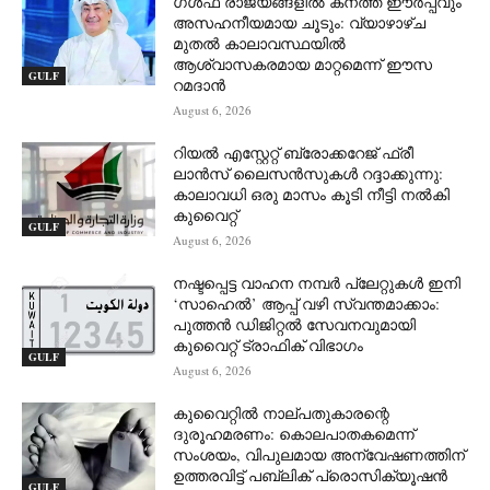
ഗൾഫ് രാജ്യങ്ങളിൽ കനത്ത ഈർപ്പവും
അസഹനീയമായ ചൂടും: വ്യാഴാഴ്ച
മുതൽ കാലാവസ്ഥയിൽ
ആശ്വാസകരമായ മാറ്റമെന്ന് ഈസ
GULF
റമദാൻ
August 6, 2026
റിയൽ എസ്റ്റേറ്റ് ബ്രോക്കറേജ് ഫ്രീ
ലാൻസ് ലൈസൻസുകൾ റദ്ദാക്കുന്നു:
കാലാവധി ഒരു മാസം കൂടി നീട്ടി നൽകി
കുവൈറ്റ്
GULF
August 6, 2026
നഷ്ടപ്പെട്ട വാഹന നമ്പർ പ്ലേറ്റുകൾ ഇനി
‘സാഹെൽ’ ആപ്പ് വഴി സ്വന്തമാക്കാം:
പുത്തൻ ഡിജിറ്റൽ സേവനവുമായി
കുവൈറ്റ് ട്രാഫിക് വിഭാഗം
GULF
August 6, 2026
കുവൈറ്റിൽ നാല്പതുകാരന്റെ
ദുരൂഹമരണം: കൊലപാതകമെന്ന്
സംശയം, വിപുലമായ അന്വേഷണത്തിന്
ഉത്തരവിട്ട് പബ്ലിക് പ്രൊസിക്യൂഷൻ
GULF