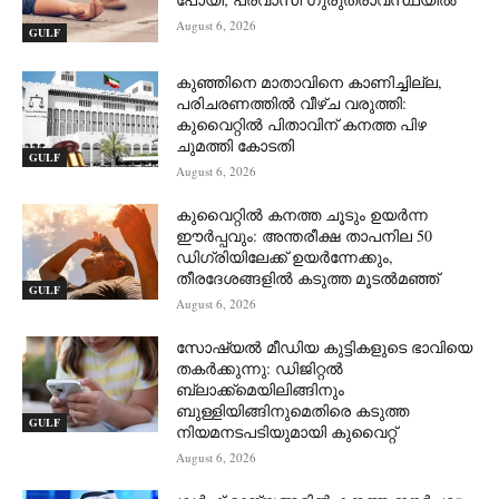
August 6, 2026
GULF
കുഞ്ഞിനെ മാതാവിനെ കാണിച്ചില്ല,
പരിചരണത്തിൽ വീഴ്ച വരുത്തി:
കുവൈറ്റിൽ പിതാവിന് കനത്ത പിഴ
ചുമത്തി കോടതി
GULF
August 6, 2026
കുവൈറ്റിൽ കനത്ത ചൂടും ഉയർന്ന
ഈർപ്പവും: അന്തരീക്ഷ താപനില 50
ഡിഗ്രിയിലേക്ക് ഉയർന്നേക്കും,
തീരദേശങ്ങളിൽ കടുത്ത മൂടൽമഞ്ഞ്
GULF
August 6, 2026
സോഷ്യൽ മീഡിയ കുട്ടികളുടെ ഭാവിയെ
തകർക്കുന്നു: ഡിജിറ്റൽ
ബ്ലാക്ക്‌മെയിലിങ്ങിനും
ബുള്ളിയിങ്ങിനുമെതിരെ കടുത്ത
GULF
നിയമനടപടിയുമായി കുവൈറ്റ്
August 6, 2026