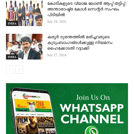
കോടികളുടെ വ്യാജ ലോൺ ആപ്പ് തട്ടിപ്പ് :
അന്താരാഷ്ട്ര കോൾ സെന്റർ സംഘം
പിടിയില്‍
July 28, 2026
INDIA
കരൂർ ദുരന്തത്തിൽ മരിച്ചവരുടെ
കുടുംബാംഗങ്ങൾക്കുള്ള നിയമനം:
ഹൈക്കോടതി റദ്ദാക്കി
July 27, 2026
INDIA