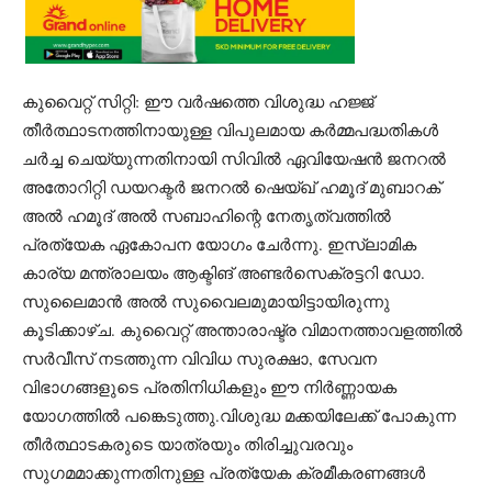
കുവൈറ്റ് സിറ്റി: ഈ വർഷത്തെ വിശുദ്ധ ഹജ്ജ്
തീർത്ഥാടനത്തിനായുള്ള വിപുലമായ കർമ്മപദ്ധതികൾ
ചർച്ച ചെയ്യുന്നതിനായി സിവിൽ ഏവിയേഷൻ ജനറൽ
അതോറിറ്റി ഡയറക്ടർ ജനറൽ ഷെയ്ഖ് ഹമൂദ് മുബാറക്
അൽ ഹമൂദ് അൽ സബാഹിന്റെ നേതൃത്വത്തിൽ
പ്രത്യേക ഏകോപന യോഗം ചേർന്നു. ഇസ്‌ലാമിക
കാര്യ മന്ത്രാലയം ആക്ടിങ് അണ്ടർസെക്രട്ടറി ഡോ.
സുലൈമാൻ അൽ സുവൈലമുമായിട്ടായിരുന്നു
കൂടിക്കാഴ്ച. കുവൈറ്റ് അന്താരാഷ്ട്ര വിമാനത്താവളത്തിൽ
സർവീസ് നടത്തുന്ന വിവിധ സുരക്ഷാ, സേവന
വിഭാഗങ്ങളുടെ പ്രതിനിധികളും ഈ നിർണ്ണായക
യോഗത്തിൽ പങ്കെടുത്തു.വിശുദ്ധ മക്കയിലേക്ക് പോകുന്ന
തീർത്ഥാടകരുടെ യാത്രയും തിരിച്ചുവരവും
സുഗമമാക്കുന്നതിനുള്ള പ്രത്യേക ക്രമീകരണങ്ങൾ