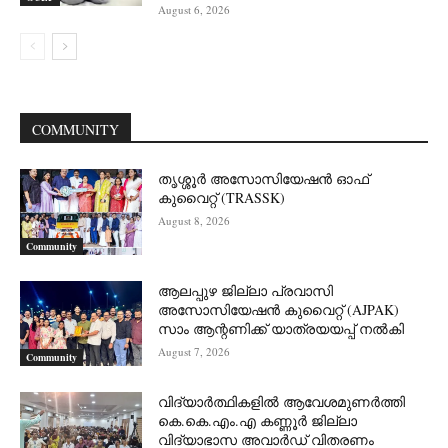
August 6, 2026
COMMUNITY
തൃശ്ശൂർ അസോസിയേഷൻ ഓഫ്
കുവൈറ്റ്‌ (TRASSK)
August 8, 2026
Community
ആലപ്പുഴ ജില്ലാ പ്രവാസി
അസോസിയേഷൻ കുവൈറ്റ് (AJPAK)
സാം ആന്റണിക്ക് യാത്രയയപ്പ് നൽകി
August 7, 2026
Community
വിദ്യാർത്ഥികളിൽ ആവേശമുണർത്തി
കെ.കെ.എം.എ കണ്ണൂർ ജില്ലാ
വിദ്യാഭാസ അവാർഡ് വിതരണം