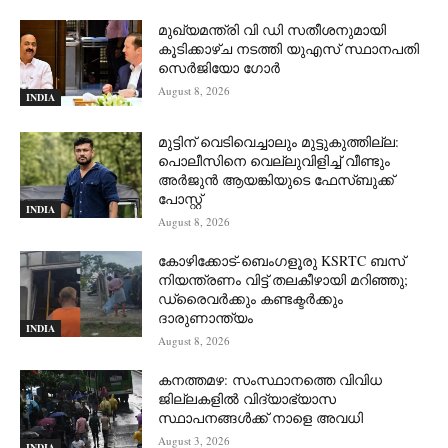
മുഖ്യമന്ത്രി വി ഡി സതീശനുമായി
കൂടിക്കാഴ്ച നടത്തി യുഎസ് സ്ഥാനപതി
സെര്‍ജിയോ ഗോര്‍
August 8, 2026
INDIA
മുട്ടിന് വെടിവെച്ചാലും മുട്ടുകുത്തില്ല:
പൊലീസിനെ വെല്ലുവിളിച്ച് വീണ്ടും
അർജുൻ ആയങ്കിയുടെ ഫേസ്ബുക്ക്
പോസ്റ്റ്
INDIA
August 8, 2026
കോഴിക്കോട്-ബെംഗളൂരു KSRTC ബസ്
നിയന്ത്രണം വിട്ട് തലകീഴായി മറിഞ്ഞു;
ഡ്രെെവർക്കും കണ്ടക്ടർക്കും
ദാരുണാന്ത്യം
INDIA
August 8, 2026
കനത്തമഴ: സംസ്ഥാനത്തെ വിവിധ
ജില്ലകളിൽ വിദ്യാഭ്യാസ
സ്ഥാപനങ്ങൾക്ക് നാളെ അവധി
August 3, 2026
INDIA