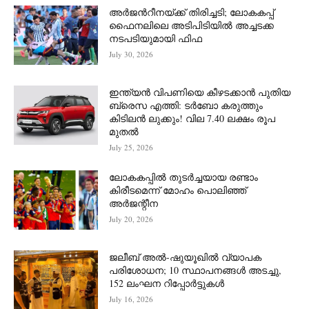
അർജന്‍റീനയ്ക്ക് തിരിച്ചടി; ലോകകപ്പ്
ഫൈനലിലെ അടിപിടിയിൽ അച്ചടക്ക
നടപടിയുമായി ഫിഫ
July 30, 2026
ഇന്ത്യൻ വിപണിയെ കീഴടക്കാന്‍ പുതിയ
ബ്രെസ എത്തി: ടർബോ കരുത്തും
കിടിലൻ ലുക്കും! വില 7.40 ലക്ഷം രൂപ
മുതൽ
July 25, 2026
ലോകകപ്പിൽ തുടർച്ചയായ രണ്ടാം
കിരീടമെന്ന് മോഹം പൊലിഞ്ഞ്
അർ‍ജന്റീന
July 20, 2026
ജലീബ് അൽ-ഷുയൂഖിൽ വ്യാപക
പരിശോധന; 10 സ്ഥാപനങ്ങൾ അടച്ചു,
152 ലംഘന റിപ്പോർട്ടുകൾ
July 16, 2026