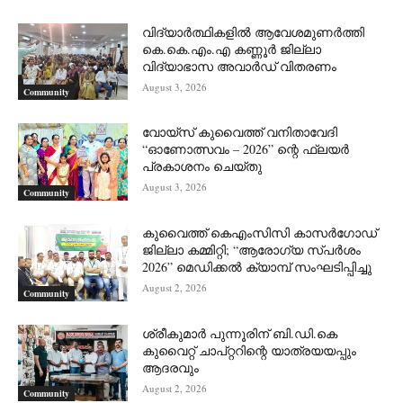
വിദ്യാർത്ഥികളിൽ ആവേശമുണർത്തി
കെ.കെ.എം.എ കണ്ണൂർ ജില്ലാ
വിദ്യാഭാസ അവാർഡ് വിതരണം
August 3, 2026
Community
വോയ്സ് കുവൈത്ത് വനിതാവേദി
“ഓണോത്സവം – 2026” ന്റെ ഫ്ലയർ
പ്രകാശനം ചെയ്തു
August 3, 2026
Community
കുവൈത്ത് കെഎംസിസി കാസർഗോഡ്
ജില്ലാ കമ്മിറ്റി; “ആരോഗ്യ സ്പർശം
2026” മെഡിക്കൽ ക്യാമ്പ് സംഘടിപ്പിച്ചു
August 2, 2026
Community
ശ്രീകുമാർ പുന്നൂരിന് ബി.ഡി.കെ
കുവൈറ്റ് ചാപ്റ്ററിന്റെ യാത്രയയപ്പും
ആദരവും
August 2, 2026
Community