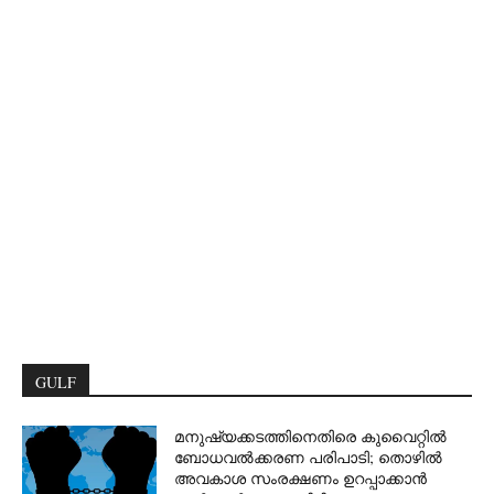
GULF
മനുഷ്യക്കടത്തിനെതിരെ കുവൈറ്റിൽ
ബോധവൽക്കരണ പരിപാടി; തൊഴിൽ
അവകാശ സംരക്ഷണം ഉറപ്പാക്കാൻ