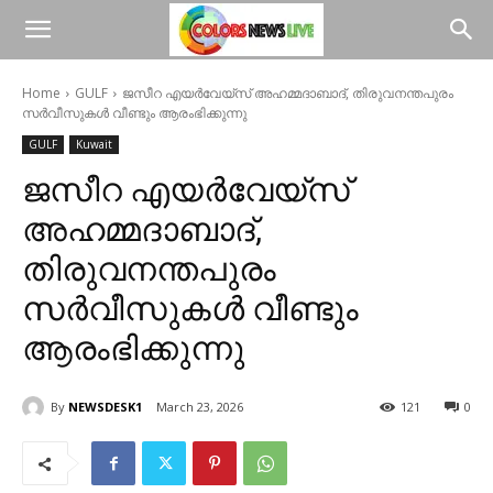
Home
GULF
ജസീറ എയർവേയ്സ് അഹമ്മദാബാദ്, തിരുവനന്തപുരം
സർവീസുകൾ വീണ്ടും ആരംഭിക്കുന്നു
GULF
Kuwait
ജസീറ എയർവേയ്സ്
അഹമ്മദാബാദ്,
തിരുവനന്തപുരം
സർവീസുകൾ വീണ്ടും
ആരംഭിക്കുന്നു
By
NEWSDESK1
March 23, 2026
121
0