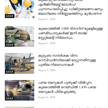
എൻജിനീയേഴ്സ് ബോർഡ്
പുനഃസംഘടിപ്പിച്ചു; ഡിജിറ്റലൈസേഷനും
യോഗ്യതാ നിർണ്ണയത്തിനും മുൻഗണന
GULF
August 7, 2026
കുവൈത്തിൽ 3,000 ദിനാറിന് മുകളിലുള്ള
പണമിടപാടുകൾക്ക് ഇനി ബാങ്ക്
സ്റ്റേറ്റ്‌മെന്റ് നിർബന്ധം
August 7, 2026
GULF
കുടുംബ സന്ദർശക വിസ
റെസിഡൻസിയാക്കി മാറ്റുന്നതിനുള്ള
പുതിയ നിബന്ധനകൾ
August 7, 2026
GULF
പഴയ ടയറുകൾ പുതുക്കി വിൽപ്പന;
കുവൈത്തിൽ റെയ്ഡിൽ 1,430 പഴയ
ടയറുകൾ പിടിച്ചെടുത്തു.
August 6, 2026
GULF