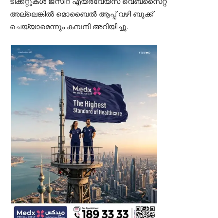
ടിക്കറ്റുകൾ ജസീറ എയർവേയ്സ് വെബ്സൈറ്റ്
അല്ലെങ്കിൽ മൊബൈൽ ആപ്പ് വഴി ബുക്ക്
ചെയ്യാമെന്നും കമ്പനി അറിയിച്ചു.