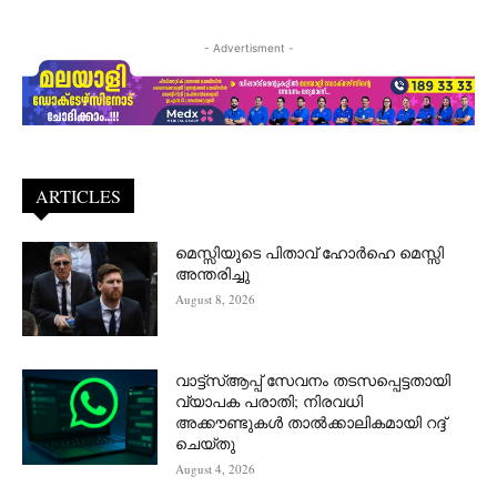
- Advertisment -
ARTICLES
മെസ്സിയുടെ പിതാവ് ഹോർഹെ മെസ്സി
അന്തരിച്ചു
August 8, 2026
വാട്ട്‌സ്ആപ്പ് സേവനം തടസപ്പെട്ടതായി
വ്യാപക പരാതി; നിരവധി
അക്കൗണ്ടുകൾ താൽക്കാലികമായി റദ്ദ്
ചെയ്തു
August 4, 2026