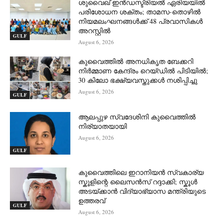
ശുവൈഖ് ഇൻഡസ്ട്രിയൽ ഏരിയയിൽ
പരിശോധന ശക്തം; താമസ-തൊഴിൽ
നിയമലംഘനങ്ങൾക്ക് 48 പ്രവാസികൾ
അറസ്റ്റിൽ
GULF
August 6, 2026
കുവൈത്തിൽ അനധികൃത ബേക്കറി
നിർമ്മാണ കേന്ദ്രം റെയ്ഡിൽ പിടിയിൽ;
30 കിലോ ഭക്ഷ്യവസ്തുക്കൾ നശിപ്പിച്ചു
August 6, 2026
GULF
ആലപ്പുഴ സ്വദേശിനി കുവൈത്തിൽ
നിര്യാതയായി
August 6, 2026
GULF
കുവൈത്തിലെ ഇറാനിയൻ സ്വകാര്യ
സ്കൂളിന്റെ ലൈസൻസ് റദ്ദാക്കി; സ്കൂൾ
അടയ്ക്കാൻ വിദ്യാഭ്യാസ മന്ത്രിയുടെ
ഉത്തരവ്
GULF
August 6, 2026