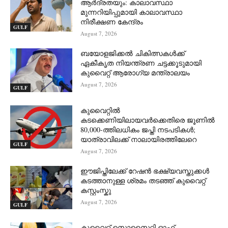
ആർദ്രതയും: കാലാവസ്ഥാ
മുന്നറിയിപ്പുമായി കാലാവസ്ഥാ
നിരീക്ഷണ കേന്ദ്രം
GULF
August 7, 2026
ബയോളജിക്കൽ ചികിത്സകൾക്ക്
ഏകീകൃത നിയന്ത്രണ ചട്ടക്കൂടുമായി
കുവൈറ്റ് ആരോഗ്യ മന്ത്രാലയം
August 7, 2026
GULF
കുവൈറ്റിൽ
കടക്കെണിയിലായവർക്കെതിരെ ജൂണിൽ
80,000-ത്തിലധികം ജപ്തി നടപടികൾ;
യാത്രാവിലക്ക് നാലായിരത്തിലേറെ
GULF
August 7, 2026
ഈജിപ്തിലേക്ക് റേഷൻ ഭക്ഷ്യവസ്തുക്കൾ
കടത്താനുള്ള ശ്രമം തടഞ്ഞ് കുവൈറ്റ്
കസ്റ്റംസ്കു
August 7, 2026
GULF
കുവൈറ്റ് സൊസൈറ്റി ഓഫ്