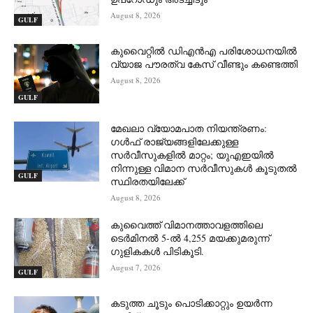
August 8, 2026
GULF
കുവൈറ്റിൽ ഡിഎൻഎ പരിശോധനയിൽ
വ്യാജ പൗരത്വ കേസ് വീണ്ടും കണ്ടെത്തി
August 8, 2026
GULF
മേഖലാ വ്യോമപാത നിയന്ത്രണം:
ഗൾഫ് രാജ്യങ്ങളിലേക്കുള്ള
സർവീസുകളിൽ മാറ്റം; യുഎഇയിൽ
നിന്നുള്ള വിമാന സർവീസുകൾ കൂടുതൽ
GULF
സ്ഥിരതയിലേക്ക്
August 8, 2026
കുവൈത്ത് വിമാനത്താവളത്തിലെ
ടെർമിനൽ 5-ൽ 4,255 മയക്കുമരുന്ന്
ഗുളികകൾ പിടികൂടി.
August 7, 2026
GULF
കടുത്ത ചൂടും പൊടിക്കാറ്റും ഉയർന്ന