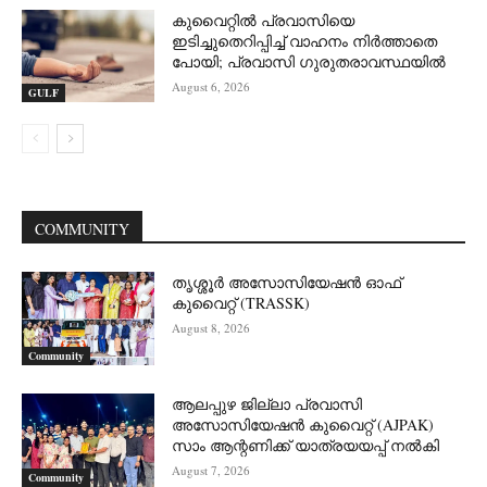
കുവൈറ്റിൽ പ്രവാസിയെ
ഇടിച്ചുതെറിപ്പിച്ച് വാഹനം നിർത്താതെ
പോയി; പ്രവാസി ഗുരുതരാവസ്ഥയിൽ
August 6, 2026
GULF
COMMUNITY
തൃശ്ശൂർ അസോസിയേഷൻ ഓഫ്
കുവൈറ്റ്‌ (TRASSK)
August 8, 2026
Community
ആലപ്പുഴ ജില്ലാ പ്രവാസി
അസോസിയേഷൻ കുവൈറ്റ് (AJPAK)
സാം ആന്റണിക്ക് യാത്രയയപ്പ് നൽകി
August 7, 2026
Community