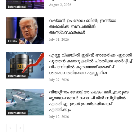
August 2, 2026
International
റഷ്യന്‍ ഉപരോധ ബില്‍; ഇന്ത്യാ
അമേരിക്ക ബന്ധത്തില്‍
അസ്വസ്ഥതകള്‍
July 31, 2026
INDIA
എണ്ണ വിലയില്‍ ഇടിവ്; അമേരിക്ക -ഇറാന്‍
പുത്തന്‍ കരാറുകളില്‍ പ്രതീക്ഷ അര്‍പ്പിച്ച്
വിപണിയില്‍ കുറഞ്ഞത് അഞ്ച്
ശതമാനത്തിലേറെ എണ്ണവില
International
July 27, 2026
വിയറ്റ്നാം ബോട്ട് അപകടം: മരിച്ചവരുടെ
മൃതദേഹങ്ങൾ ഹോ ചി മിൻ സിറ്റിയിൽ
എത്തിച്ചു; ഉടൻ ഇന്ത്യയിലേക്ക്
എത്തിക്കും
International
July 12, 2026