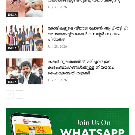
July 31, 2026
INDIA
കോടികളുടെ വ്യാജ ലോൺ ആപ്പ് തട്ടിപ്പ് :
അന്താരാഷ്ട്ര കോൾ സെന്റർ സംഘം
പിടിയില്‍
July 28, 2026
INDIA
കരൂർ ദുരന്തത്തിൽ മരിച്ചവരുടെ
കുടുംബാംഗങ്ങൾക്കുള്ള നിയമനം:
ഹൈക്കോടതി റദ്ദാക്കി
July 27, 2026
INDIA