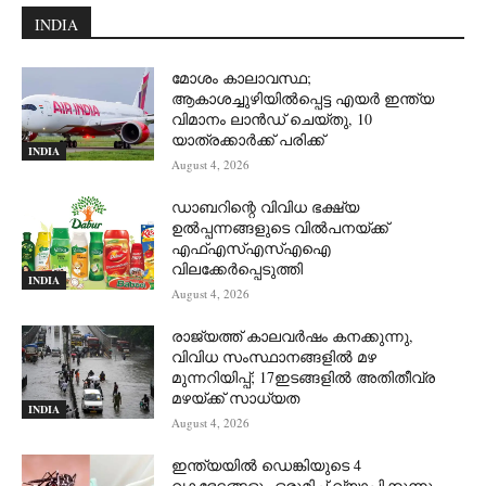
INDIA
മോശം കാലാവസ്ഥ;
ആകാശച്ചുഴിയില്‍പ്പെട്ട എയര്‍ ഇന്ത്യ
വിമാനം ലാന്‍ഡ് ചെയ്തു, 10
യാത്രക്കാര്‍ക്ക് പരിക്ക്
INDIA
August 4, 2026
ഡാബറിന്റെ വിവിധ ഭക്ഷ്യ
ഉൽപ്പന്നങ്ങളുടെ വിൽപനയ്ക്ക്
എഫ്എസ്എസ്എഐ
വിലക്കേർപ്പെടുത്തി
INDIA
August 4, 2026
രാജ്യത്ത് കാലവർഷം കനക്കുന്നു,
വിവിധ സംസ്ഥാനങ്ങളിൽ മഴ
മുന്നറിയിപ്പ്; 17ഇടങ്ങളിൽ അതിതീവ്ര
മഴയ്ക്ക് സാധ്യത
INDIA
August 4, 2026
ഇന്ത്യയിൽ ഡെങ്കിയുടെ 4
വകഭേദങ്ങളും ഒരുമിച്ച് വ്യാപിക്കുന്നു