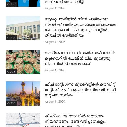
മാൻപവർ അതോറിറ്റി
GULF
August 8, 2026
ആശുപത്രിയിൽ നിന്ന് ചാടിപ്പോയ
ലഹരിക്ക് അടിമയായ മകൻ അമ്മയുടെ
ഫോണുമായി കടന്നു; കുവൈറ്റിൽ
തിരച്ചിൽ ഊർജ്ജിതം
GULF
August 8, 2026
മത്സ്യബന്ധന സീസൺ സജീവമായി:
കുവൈറ്റിൽ ചെമ്മീൻ വില കുറഞ്ഞു;
വിപണിയിൽ വൻ തിരക്ക്
August 8, 2026
GULF
ഫിച്ച് റേറ്റിംഗ്സ് കുവൈറ്റിന്റെ ക്രഡിറ്റ്
റേറ്റിംഗ് ‘AA-’ ആയി നിലനിർത്തി; ഭാവി
സൂചന സ്ഥിരം
August 8, 2026
GULF
കിംഗ് ഫഹദ് റോഡിൽ ഗതാഗത
നിയന്ത്രണം: രണ്ട് വരിപ്പാതകളും
ഉപറോഡും അടച്ചിടും