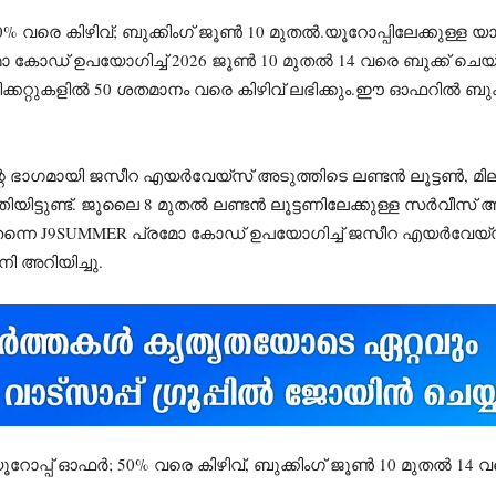
 വരെ കിഴിവ്; ബുക്കിംഗ് ജൂൺ 10 മുതൽ.യൂറോപ്പിലേക്കുള്ള 
ോ കോഡ് ഉപയോഗിച്ച് 2026 ജൂൺ 10 മുതൽ 14 വരെ ബുക്ക് ചെയ്യുന
ിക്കറ്റുകളിൽ 50 ശതമാനം വരെ കിഴിവ് ലഭിക്കും.ഈ ഓഫറിൽ ബ
ന്റെ ഭാഗമായി ജസീറ എയർവേയ്സ് അടുത്തിടെ ലണ്ടൻ ലൂട്ടൺ, 
ിട്ടുണ്ട്. ജൂലൈ 8 മുതൽ ലണ്ടൻ ലൂട്ടണിലേക്കുള്ള സർവീസ് ആര
തെ തന്നെ J9SUMMER പ്രമോ കോഡ് ഉപയോഗിച്ച് ജസീറ എയർ
ി അറിയിച്ചു.
്പ് ഓഫർ; 50% വരെ കിഴിവ്, ബുക്കിംഗ് ജൂൺ 10 മുതൽ 14 വ