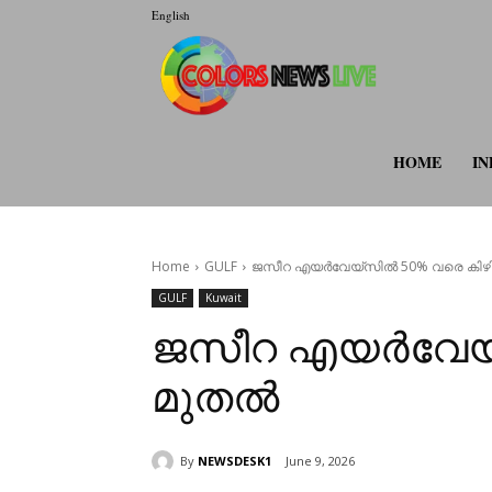
English
colorsnewsli
HOME
IN
Home
GULF
ജസീറ എയർവേയ്സിൽ 50% വരെ കിഴിവ്
GULF
Kuwait
ജസീറ എയർവേയ്സി
മുതൽ
By
NEWSDESK1
June 9, 2026