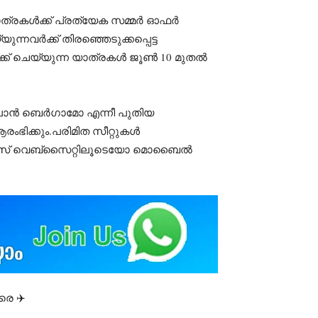
യാത്രകൾക്ക് പ്രത്യേക സമ്മർ ഓഫർ
്നവർക്ക് തിരഞ്ഞെടുക്കപ്പെട്ട
ുക്ക് ചെയ്യുന്ന യാത്രകൾ ജൂൺ 10 മുതൽ
മിലാൻ ബെർഗാമോ എന്നീ പുതിയ
ംഭിക്കും.പരിമിത സീറ്റുകൾ
വേയ്സ് വെബ്സൈറ്റിലൂടെയോ മൊബൈൽ
രെ ✈️