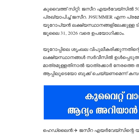
കുവൈത്ത് സിറ്റി: ജസീറ എയർവേയ്സിൽ 50%
പ്രഖ്യാപിച്ച് ജസീറ. J9SUMMER എന്ന പ്രമ
യൂറോപ്യൻ ലക്ഷ്യസ്ഥാനങ്ങളിലേക്കുള്ള ട
ജൂലൈ 31, 2026 വരെ ഉപയോഗിക്കാം.
യൂറോപ്പിലെ ശൃംഖല വിപുലീകരിക്കുന്നതി
ലക്ഷ്യസ്ഥാനങ്ങൾ സർവീസിൽ ഉൾപ്പെടുത്തിയ
മാത്രമുള്ളതിനാൽ യാത്രക്കാർ നേരത്
ആപ്പിലൂടെയോ ബുക്ക് ചെയ്യണമെന്ന് കമ്പന
ഹെഡ്ലൈൻ:✈️ ജസീറ എയർവേയ്സിന്റെ യൂറോപ