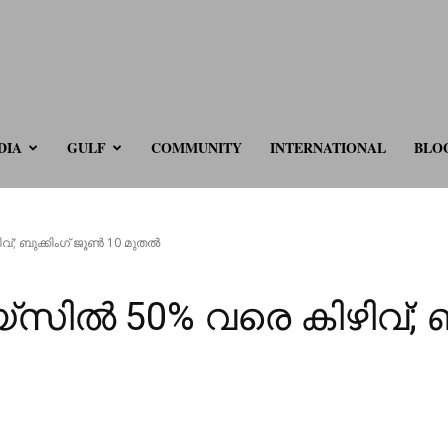
ve.com
DIA
GULF
COMMUNITY
INTERNATIONAL
BLO
; ബുക്കിംഗ് ജൂൺ 10 മുതൽ
ൽ 50% വരെ കിഴിവ്; ബു