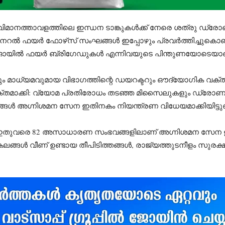
്ര വിമാനത്താവളത്തിലെ ഇന്ധന ടാങ്കുകൾക്ക് നേരെ ശത്രു ഡ
 ജനറൽ ഫയർ ഫോഴ്‌സ് സംഘങ്ങൾ ഇപ്പോഴും പ്രവർത്തിച്ചുകൊണ്
ിൽ ഫയർ ബ്രിഗേഡുകൾ എന്നിവയുടെ പിന്തുണയോടെയാണ് രക
മാധ്യമവുമായ വിഭാഗത്തിന്റെ ഡയറക്ടറും ഔദ്യോഗിക വക്
്തമാക്കി: വ്യോമ പ്രതിരോധം തടഞ്ഞ മിസൈലുകളും ഡ്രോണു
ങ്ങൾ അഗ്നിശമന സേന ഇതിനകം നിയന്ത്രണ വിധേയമാക്കിയിട്ടുണ്
 ഇതുവരെ 82 അസാധാരണ സംഭവങ്ങളിലാണ് അഗ്നിശമന സേന ഇടപ
ശകലങ്ങൾ വീണ് ഉണ്ടായ തീപിടിത്തങ്ങൾ, രാജ്യത്തുടനീളം സുര