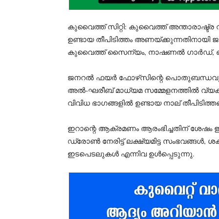
കുവൈത്ത് സിറ്റി: കുവൈത്ത് അന്താരാഷ്ട
ഉണ്ടായ തീപിടിത്തം അണയ്ക്കുന്നതിനായി
കുവൈത്ത് സൈന്യം, നാഷണൽ ഗാർഡ്, ഓയ
ജനറൽ ഫയർ ഫോഴ്‌സിന്റെ പൊതുബന്ധവും 
അൽ-ഘരീബ് മാധ്യമ സമ്മേളനത്തിൽ വ്യക
വിവിധ ഭാഗങ്ങളിൽ ഉണ്ടായ നാല് തീപിടിത്ത
ഇറാന്റെ ആക്രമണം ആരംഭിച്ചതിന് ശേഷം
ഡ്രോൺ നേരിട്ട് ലക്ഷ്യമിട്ട സംഭവങ്ങൾ, 
ഇടപെടലുകൾ എന്നിവ ഉൾപ്പെടുന്നു.