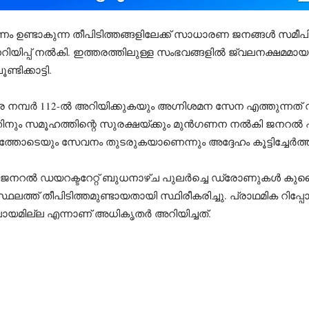
ഉണ്ടാകുന്ന തീപിടിത്തങ്ങളിലേക്ക് സാധാരണ ജനങ്ങൾ സമീപ
ുന്നറിയിപ്പ് നൽകി. ഇത്തരത്തിലുള്ള സംഭവങ്ങളിൽ ജ്വലന
ിക്കാട്ടി.
നമ്പർ 112-ൽ അറിയിക്കുകയും അഗ്നിശമന സേന എത്തുന്നത് വര
വത്തിനും സമൂഹത്തിന്റെ സുരക്ഷയ്ക്കും മുൻഗണന നൽകി ജനറ
തോടെയും സേവനം തുടരുകയാണെന്നും അദ്ദേഹം കൂട്ടിച്ചേർത്ത
റൽ ഡയറക്ടറേറ്റ് ബുധനാഴ്ച പുലർച്ചെ ഡ്രോണുകൾ കുവൈത്
സ്ഥലത്ത് തീപിടിത്തമുണ്ടായതായി സ്ഥിരീകരിച്ചു. പ്രാഥമിക റിപ്
ായമില്ല എന്നാണ് അധികൃതർ അറിയിച്ചത്.