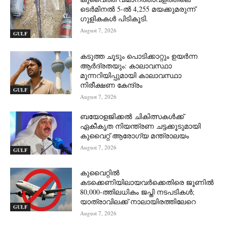
ടെർമിനൽ 5-ൽ 4,255 മയക്കുമരുന്ന്
ഗുളികകൾ പിടികൂടി.
August 7, 2026
GULF
കടുത്ത ചൂടും പൊടിക്കാറ്റും ഉയർന്ന
ആർദ്രതയും: കാലാവസ്ഥാ
മുന്നറിയിപ്പുമായി കാലാവസ്ഥാ
നിരീക്ഷണ കേന്ദ്രം
GULF
August 7, 2026
ബയോളജിക്കൽ ചികിത്സകൾക്ക്
ഏകീകൃത നിയന്ത്രണ ചട്ടക്കൂടുമായി
കുവൈറ്റ് ആരോഗ്യ മന്ത്രാലയം
August 7, 2026
GULF
കുവൈറ്റിൽ
കടക്കെണിയിലായവർക്കെതിരെ ജൂണിൽ
80,000-ത്തിലധികം ജപ്തി നടപടികൾ;
യാത്രാവിലക്ക് നാലായിരത്തിലേറെ
GULF
August 7, 2026