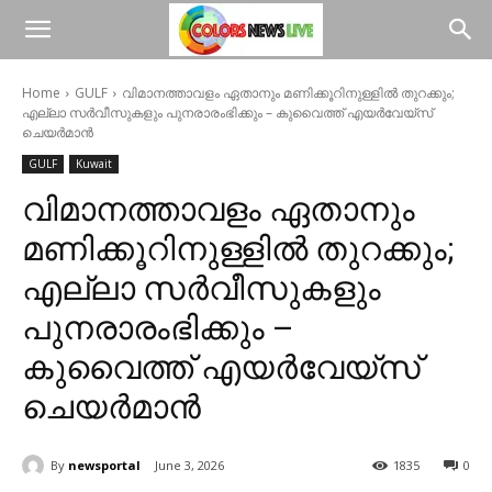
Home
GULF
വിമാനത്താവളം ഏതാനും മണിക്കൂറിനുള്ളിൽ തുറക്കും;
എല്ലാ സർവീസുകളും പുനരാരംഭിക്കും – കുവൈത്ത് എയർവേയ്സ്
ചെയർമാൻ
GULF
Kuwait
വിമാനത്താവളം ഏതാനും
മണിക്കൂറിനുള്ളിൽ തുറക്കും;
എല്ലാ സർവീസുകളും
പുനരാരംഭിക്കും –
കുവൈത്ത് എയർവേയ്സ്
ചെയർമാൻ
By
newsportal
June 3, 2026
1835
0