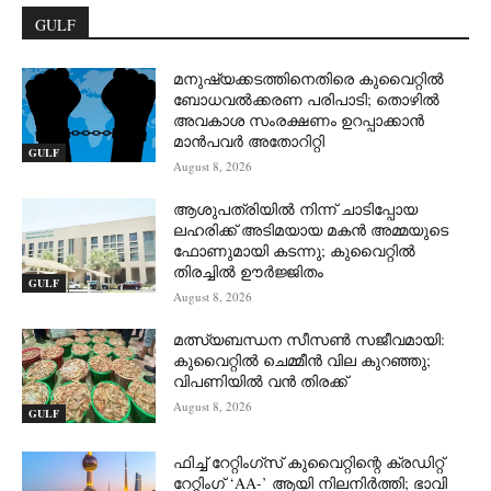
GULF
മനുഷ്യക്കടത്തിനെതിരെ കുവൈറ്റിൽ
ബോധവൽക്കരണ പരിപാടി; തൊഴിൽ
അവകാശ സംരക്ഷണം ഉറപ്പാക്കാൻ
മാൻപവർ അതോറിറ്റി
GULF
August 8, 2026
ആശുപത്രിയിൽ നിന്ന് ചാടിപ്പോയ
ലഹരിക്ക് അടിമയായ മകൻ അമ്മയുടെ
ഫോണുമായി കടന്നു; കുവൈറ്റിൽ
തിരച്ചിൽ ഊർജ്ജിതം
GULF
August 8, 2026
മത്സ്യബന്ധന സീസൺ സജീവമായി:
കുവൈറ്റിൽ ചെമ്മീൻ വില കുറഞ്ഞു;
വിപണിയിൽ വൻ തിരക്ക്
August 8, 2026
GULF
ഫിച്ച് റേറ്റിംഗ്സ് കുവൈറ്റിന്റെ ക്രഡിറ്റ്
റേറ്റിംഗ് ‘AA-’ ആയി നിലനിർത്തി; ഭാവി