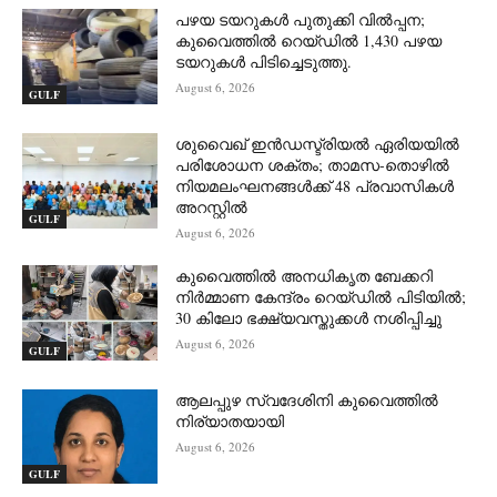
പഴയ ടയറുകൾ പുതുക്കി വിൽപ്പന;
കുവൈത്തിൽ റെയ്ഡിൽ 1,430 പഴയ
ടയറുകൾ പിടിച്ചെടുത്തു.
August 6, 2026
GULF
ശുവൈഖ് ഇൻഡസ്ട്രിയൽ ഏരിയയിൽ
പരിശോധന ശക്തം; താമസ-തൊഴിൽ
നിയമലംഘനങ്ങൾക്ക് 48 പ്രവാസികൾ
അറസ്റ്റിൽ
GULF
August 6, 2026
കുവൈത്തിൽ അനധികൃത ബേക്കറി
നിർമ്മാണ കേന്ദ്രം റെയ്ഡിൽ പിടിയിൽ;
30 കിലോ ഭക്ഷ്യവസ്തുക്കൾ നശിപ്പിച്ചു
August 6, 2026
GULF
ആലപ്പുഴ സ്വദേശിനി കുവൈത്തിൽ
നിര്യാതയായി
August 6, 2026
GULF