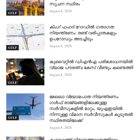
സൂചന സ്ഥിരം
August 8, 2026
GULF
കിംഗ് ഫഹദ് റോഡിൽ ഗതാഗത
നിയന്ത്രണം: രണ്ട് വരിപ്പാതകളും
ഉപറോഡും അടച്ചിടും
August 8, 2026
GULF
കുവൈറ്റിൽ ഡിഎൻഎ പരിശോധനയിൽ
വ്യാജ പൗരത്വ കേസ് വീണ്ടും കണ്ടെത്തി
August 8, 2026
GULF
മേഖലാ വ്യോമപാത നിയന്ത്രണം:
ഗൾഫ് രാജ്യങ്ങളിലേക്കുള്ള
സർവീസുകളിൽ മാറ്റം; യുഎഇയിൽ
നിന്നുള്ള വിമാന സർവീസുകൾ കൂടുതൽ
GULF
സ്ഥിരതയിലേക്ക്
August 8, 2026
കുവൈത്ത് വിമാനത്താവളത്തിലെ