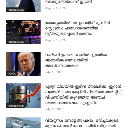
നടക്കുന്നില്ലെന്ന് ഇറാന്‍
August 3, 2026
International
മോസ്കോയിൽ റസ്റ്റോറന്റിന് മുന്നിൽ
സ്ഫോടനം; ചാവേറായെത്തിയ
സ്ത്രീയുൾപ്പെടെ 3 മരണം
August 2, 2026
International
റഷ്യന്‍ ഉപരോധ ബില്‍; ഇന്ത്യാ
അമേരിക്ക ബന്ധത്തില്‍
അസ്വസ്ഥതകള്‍
July 31, 2026
INDIA
എണ്ണ വിലയില്‍ ഇടിവ്; അമേരിക്ക -ഇറാന്‍
പുത്തന്‍ കരാറുകളില്‍ പ്രതീക്ഷ അര്‍പ്പിച്ച്
വിപണിയില്‍ കുറഞ്ഞത് അഞ്ച്
ശതമാനത്തിലേറെ എണ്ണവില
International
July 27, 2026
വിയറ്റ്നാം ബോട്ട് അപകടം: മരിച്ചവരുടെ
മൃതദേഹങ്ങൾ ഹോ ചി മിൻ സിറ്റിയിൽ