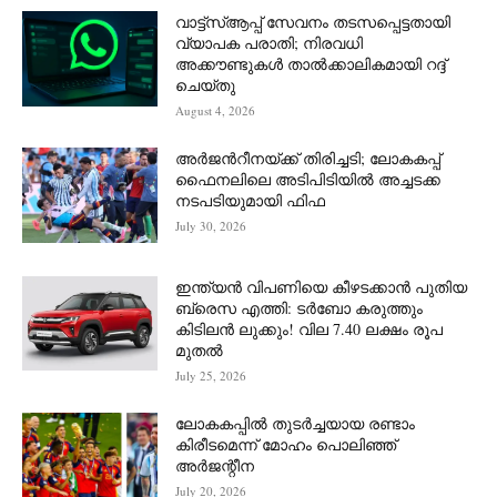
വാട്ട്‌സ്ആപ്പ് സേവനം തടസപ്പെട്ടതായി
വ്യാപക പരാതി; നിരവധി
അക്കൗണ്ടുകൾ താൽക്കാലികമായി റദ്ദ്
ചെയ്തു
August 4, 2026
അർജന്‍റീനയ്ക്ക് തിരിച്ചടി; ലോകകപ്പ്
ഫൈനലിലെ അടിപിടിയിൽ അച്ചടക്ക
നടപടിയുമായി ഫിഫ
July 30, 2026
ഇന്ത്യൻ വിപണിയെ കീഴടക്കാന്‍ പുതിയ
ബ്രെസ എത്തി: ടർബോ കരുത്തും
കിടിലൻ ലുക്കും! വില 7.40 ലക്ഷം രൂപ
മുതൽ
July 25, 2026
ലോകകപ്പിൽ തുടർച്ചയായ രണ്ടാം
കിരീടമെന്ന് മോഹം പൊലിഞ്ഞ്
അർ‍ജന്റീന
July 20, 2026