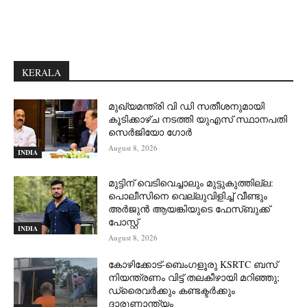
KERALA
മുഖ്യമന്ത്രി വി ഡി സതീശനുമായി
കൂടിക്കാഴ്ച നടത്തി യുഎസ് സ്ഥാനപതി
സെര്‍ജിയോ ഗോര്‍
August 8, 2026
INDIA
മുട്ടിന് വെടിവെച്ചാലും മുട്ടുകുത്തില്ല:
പൊലീസിനെ വെല്ലുവിളിച്ച് വീണ്ടും
അർജുൻ ആയങ്കിയുടെ ഫേസ്ബുക്ക്
പോസ്റ്റ്
INDIA
August 8, 2026
കോഴിക്കോട്-ബെംഗളൂരു KSRTC ബസ്
നിയന്ത്രണം വിട്ട് തലകീഴായി മറിഞ്ഞു;
ഡ്രെെവർക്കും കണ്ടക്ടർക്കും
ദാരുണാന്ത്യം