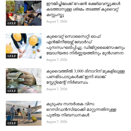
ഈജിപ്തിലേക്ക് റേഷൻ ഭക്ഷ്യവസ്തുക്കൾ
കടത്താനുള്ള ശ്രമം തടഞ്ഞ് കുവൈറ്റ്
കസ്റ്റംസ്കു
August 7, 2026
GULF
കുവൈറ്റ് സൊസൈറ്റി ഓഫ്
എൻജിനീയേഴ്സ് ബോർഡ്
പുനഃസംഘടിപ്പിച്ചു; ഡിജിറ്റലൈസേഷനും
യോഗ്യതാ നിർണ്ണയത്തിനും മുൻഗണന
GULF
August 7, 2026
കുവൈത്തിൽ 3,000 ദിനാറിന് മുകളിലുള്ള
പണമിടപാടുകൾക്ക് ഇനി ബാങ്ക്
സ്റ്റേറ്റ്‌മെന്റ് നിർബന്ധം
August 7, 2026
GULF
കുടുംബ സന്ദർശക വിസ
റെസിഡൻസിയാക്കി മാറ്റുന്നതിനുള്ള
പുതിയ നിബന്ധനകൾ
August 7, 2026
GULF