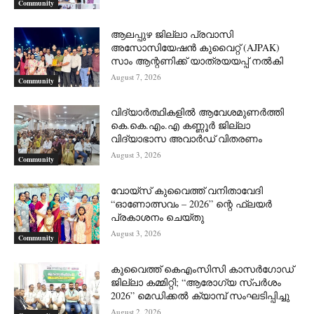
Community
ആലപ്പുഴ ജില്ലാ പ്രവാസി
അസോസിയേഷൻ കുവൈറ്റ് (AJPAK)
സാം ആന്റണിക്ക് യാത്രയയപ്പ് നൽകി
August 7, 2026
Community
വിദ്യാർത്ഥികളിൽ ആവേശമുണർത്തി
കെ.കെ.എം.എ കണ്ണൂർ ജില്ലാ
വിദ്യാഭാസ അവാർഡ് വിതരണം
August 3, 2026
Community
വോയ്സ് കുവൈത്ത് വനിതാവേദി
“ഓണോത്സവം – 2026” ന്റെ ഫ്ലയർ
പ്രകാശനം ചെയ്തു
August 3, 2026
Community
കുവൈത്ത് കെഎംസിസി കാസർഗോഡ്
ജില്ലാ കമ്മിറ്റി; “ആരോഗ്യ സ്പർശം
2026” മെഡിക്കൽ ക്യാമ്പ് സംഘടിപ്പിച്ചു
August 2, 2026