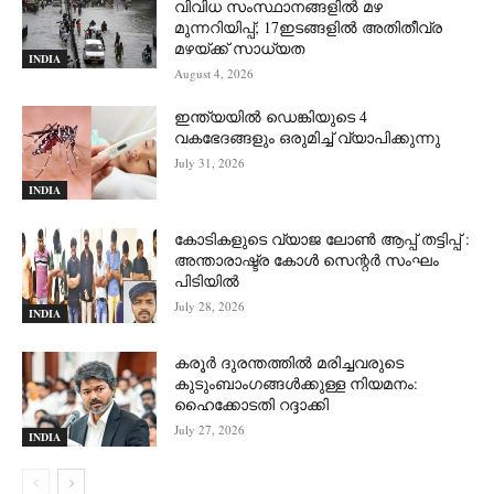
വിവിധ സംസ്ഥാനങ്ങളിൽ മഴ
മുന്നറിയിപ്പ്; 17ഇടങ്ങളിൽ അതിതീവ്ര
മഴയ്ക്ക് സാധ്യത
INDIA
August 4, 2026
ഇന്ത്യയിൽ ഡെങ്കിയുടെ 4
വകഭേദങ്ങളും ഒരുമിച്ച് വ്യാപിക്കുന്നു
July 31, 2026
INDIA
കോടികളുടെ വ്യാജ ലോൺ ആപ്പ് തട്ടിപ്പ് :
അന്താരാഷ്ട്ര കോൾ സെന്റർ സംഘം
പിടിയില്‍
July 28, 2026
INDIA
കരൂർ ദുരന്തത്തിൽ മരിച്ചവരുടെ
കുടുംബാംഗങ്ങൾക്കുള്ള നിയമനം:
ഹൈക്കോടതി റദ്ദാക്കി
July 27, 2026
INDIA