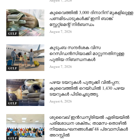
August 7, 2026
കുവൈത്തിൽ 3,000 ദിനാറിന് മുകളിലുള്ള
പണമിടപാടുകൾക്ക് ഇനി ബാങ്ക്
സ്റ്റേറ്റ്‌മെന്റ് നിർബന്ധം
August 7, 2026
GULF
കുടുംബ സന്ദർശക വിസ
റെസിഡൻസിയാക്കി മാറ്റുന്നതിനുള്ള
പുതിയ നിബന്ധനകൾ
August 7, 2026
GULF
പഴയ ടയറുകൾ പുതുക്കി വിൽപ്പന;
കുവൈത്തിൽ റെയ്ഡിൽ 1,430 പഴയ
ടയറുകൾ പിടിച്ചെടുത്തു.
August 6, 2026
GULF
ശുവൈഖ് ഇൻഡസ്ട്രിയൽ ഏരിയയിൽ
പരിശോധന ശക്തം; താമസ-തൊഴിൽ
നിയമലംഘനങ്ങൾക്ക് 48 പ്രവാസികൾ
അറസ്റ്റിൽ
GULF