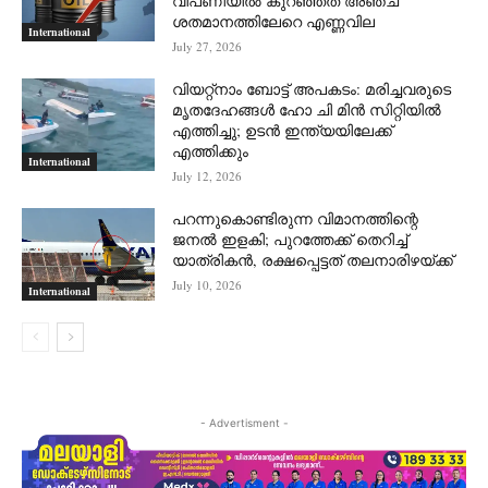
വിപണിയില്‍ കുറഞ്ഞത് അഞ്ച്
ശതമാനത്തിലേറെ എണ്ണവില
International
July 27, 2026
വിയറ്റ്നാം ബോട്ട് അപകടം: മരിച്ചവരുടെ
മൃതദേഹങ്ങൾ ഹോ ചി മിൻ സിറ്റിയിൽ
എത്തിച്ചു; ഉടൻ ഇന്ത്യയിലേക്ക്
എത്തിക്കും
International
July 12, 2026
പറന്നുകൊണ്ടിരുന്ന വിമാനത്തിന്റെ
ജനൽ ഇളകി; പുറത്തേക്ക് തെറിച്ച്
യാത്രികൻ, രക്ഷപ്പെട്ടത് തലനാരിഴയ്ക്ക്
July 10, 2026
International
- Advertisment -