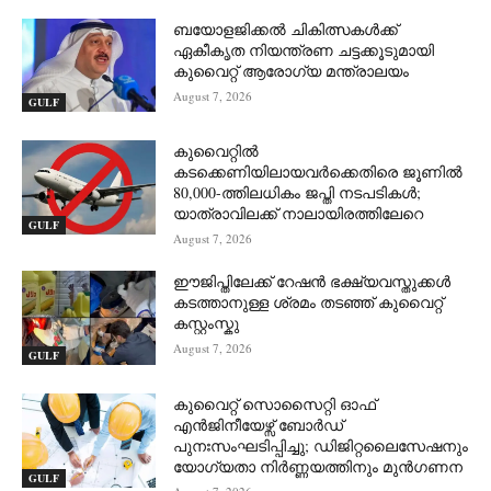
ബയോളജിക്കൽ ചികിത്സകൾക്ക്
ഏകീകൃത നിയന്ത്രണ ചട്ടക്കൂടുമായി
കുവൈറ്റ് ആരോഗ്യ മന്ത്രാലയം
August 7, 2026
GULF
കുവൈറ്റിൽ
കടക്കെണിയിലായവർക്കെതിരെ ജൂണിൽ
80,000-ത്തിലധികം ജപ്തി നടപടികൾ;
യാത്രാവിലക്ക് നാലായിരത്തിലേറെ
GULF
August 7, 2026
ഈജിപ്തിലേക്ക് റേഷൻ ഭക്ഷ്യവസ്തുക്കൾ
കടത്താനുള്ള ശ്രമം തടഞ്ഞ് കുവൈറ്റ്
കസ്റ്റംസ്കു
August 7, 2026
GULF
കുവൈറ്റ് സൊസൈറ്റി ഓഫ്
എൻജിനീയേഴ്സ് ബോർഡ്
പുനഃസംഘടിപ്പിച്ചു; ഡിജിറ്റലൈസേഷനും
യോഗ്യതാ നിർണ്ണയത്തിനും മുൻഗണന
GULF