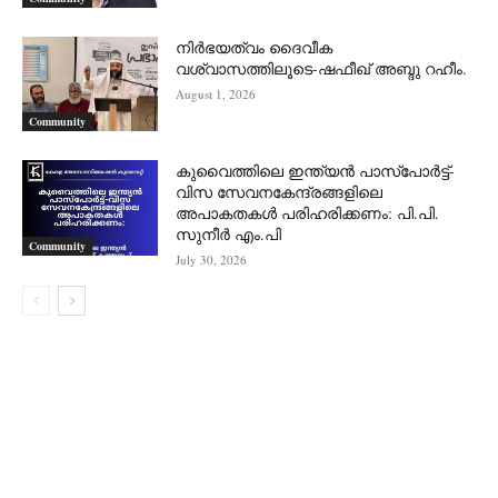
നിർഭയത്വം ദൈവീക
വശ്വാസത്തിലൂടെ-ഷഫീഖ് അബ്ദു റഹീം.
August 1, 2026
Community
കുവൈത്തിലെ ഇന്ത്യൻ പാസ്‌പോർട്ട്-
വിസ സേവനകേന്ദ്രങ്ങളിലെ
അപാകതകൾ പരിഹരിക്കണം: പി.പി.
സുനീർ എം.പി
Community
July 30, 2026