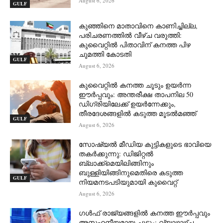
August 6, 2026
GULF
കുഞ്ഞിനെ മാതാവിനെ കാണിച്ചില്ല,
പരിചരണത്തിൽ വീഴ്ച വരുത്തി:
കുവൈറ്റിൽ പിതാവിന് കനത്ത പിഴ
ചുമത്തി കോടതി
GULF
August 6, 2026
കുവൈറ്റിൽ കനത്ത ചൂടും ഉയർന്ന
ഈർപ്പവും: അന്തരീക്ഷ താപനില 50
ഡിഗ്രിയിലേക്ക് ഉയർന്നേക്കും,
തീരദേശങ്ങളിൽ കടുത്ത മൂടൽമഞ്ഞ്
GULF
August 6, 2026
സോഷ്യൽ മീഡിയ കുട്ടികളുടെ ഭാവിയെ
തകർക്കുന്നു: ഡിജിറ്റൽ
ബ്ലാക്ക്‌മെയിലിങ്ങിനും
ബുള്ളിയിങ്ങിനുമെതിരെ കടുത്ത
GULF
നിയമനടപടിയുമായി കുവൈറ്റ്
August 6, 2026
ഗൾഫ് രാജ്യങ്ങളിൽ കനത്ത ഈർപ്പവും
അസഹനീയമായ ചൂടും: വ്യാഴാഴ്ച