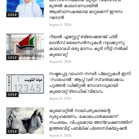
മുതൽ കാലാവസ്ഥയിൽ
ആശ്വാസകരമായ മാറ്റമെന്ന് ഈസ
GULF
റമദാൻ
August 6, 2026
റിയൽ എസ്റ്റേറ്റ് ബ്രോക്കറേജ് ഫ്രീ
ലാൻസ് ലൈസൻസുകൾ റദ്ദാക്കുന്നു:
കാലാവധി ഒരു മാസം കൂടി നീട്ടി നൽകി
കുവൈറ്റ്
GULF
August 6, 2026
നഷ്ടപ്പെട്ട വാഹന നമ്പർ പ്ലേറ്റുകൾ ഇനി
‘സാഹെൽ’ ആപ്പ് വഴി സ്വന്തമാക്കാം:
പുത്തൻ ഡിജിറ്റൽ സേവനവുമായി
കുവൈറ്റ് ട്രാഫിക് വിഭാഗം
GULF
August 6, 2026
കുവൈറ്റിൽ നാല്പതുകാരന്റെ
ദുരൂഹമരണം: കൊലപാതകമെന്ന്
സംശയം, വിപുലമായ അന്വേഷണത്തിന്
ഉത്തരവിട്ട് പബ്ലിക് പ്രൊസിക്യൂഷൻ
GULF
August 6, 2026