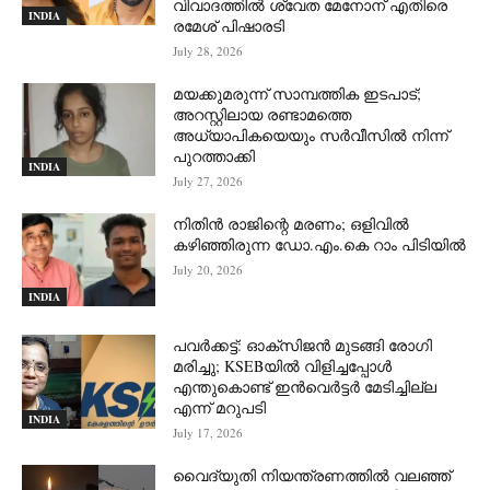
വിവാദത്തില്‍ ശ്വേത മേനോന് എതിരെ
INDIA
രമേശ് പിഷാരടി
July 28, 2026
മയക്കുമരുന്ന് സാമ്പത്തിക ഇടപാട്;
അറസ്റ്റിലായ രണ്ടാമത്തെ
അധ്യാപികയെയും സർവീസിൽ നിന്ന്
പുറത്താക്കി
INDIA
July 27, 2026
നിതിൻ രാജിന്റെ മരണം; ഒളിവിൽ
കഴിഞ്ഞിരുന്ന ഡോ.എം.കെ റാം പിടിയിൽ
July 20, 2026
INDIA
പവർക്കട്ട്: ഓക്‌സിജൻ മുടങ്ങി രോഗി
മരിച്ചു; KSEBയിൽ വിളിച്ചപ്പോൾ
എന്തുകൊണ്ട് ഇൻവെർട്ടർ മേടിച്ചില്ല
എന്ന് മറുപടി
INDIA
July 17, 2026
വൈദ്യുതി നിയന്ത്രണത്തിൽ വലഞ്ഞ്