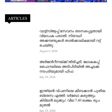
ARTICLES
വാട്ട്‌സ്ആപ്പ് സേവനം തടസപ്പെട്ടതായി
വ്യാപക പരാതി; നിരവധി
അക്കൗണ്ടുകൾ താൽക്കാലികമായി റദ്ദ്
ചെയ്തു
August 4, 2026
അർജന്‍റീനയ്ക്ക് തിരിച്ചടി; ലോകകപ്പ്
ഫൈനലിലെ അടിപിടിയിൽ അച്ചടക്ക
നടപടിയുമായി ഫിഫ
July 30, 2026
ഇന്ത്യൻ വിപണിയെ കീഴടക്കാന്‍ പുതിയ
ബ്രെസ എത്തി: ടർബോ കരുത്തും
കിടിലൻ ലുക്കും! വില 7.40 ലക്ഷം രൂപ
മുതൽ
July 25, 2026