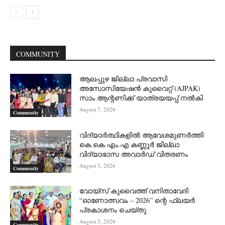
COMMUNITY
ആലപ്പുഴ ജില്ലാ പ്രവാസി
അസോസിയേഷൻ കുവൈറ്റ് (AJPAK)
സാം ആന്റണിക്ക് യാത്രയയപ്പ് നൽകി
August 7, 2026
Community
വിദ്യാർത്ഥികളിൽ ആവേശമുണർത്തി
കെ.കെ.എം.എ കണ്ണൂർ ജില്ലാ
വിദ്യാഭാസ അവാർഡ് വിതരണം
August 3, 2026
Community
വോയ്സ് കുവൈത്ത് വനിതാവേദി
“ഓണോത്സവം – 2026” ന്റെ ഫ്ലയർ
പ്രകാശനം ചെയ്തു
August 3, 2026
Community