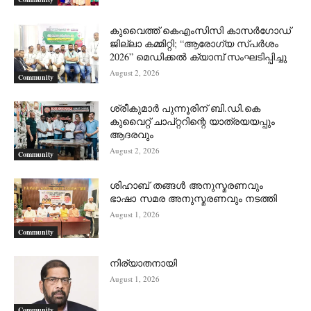
കുവൈത്ത് കെഎംസിസി കാസർഗോഡ്
ജില്ലാ കമ്മിറ്റി; “ആരോഗ്യ സ്പർശം
2026” മെഡിക്കൽ ക്യാമ്പ് സംഘടിപ്പിച്ചു
August 2, 2026
Community
ശ്രീകുമാർ പുന്നൂരിന് ബി.ഡി.കെ
കുവൈറ്റ് ചാപ്റ്ററിന്റെ യാത്രയയപ്പും
ആദരവും
August 2, 2026
Community
ശിഹാബ് തങ്ങൾ അനുസ്മരണവും
ഭാഷാ സമര അനുസ്മരണവും നടത്തി
August 1, 2026
Community
നിര്യാതനായി
August 1, 2026
Community