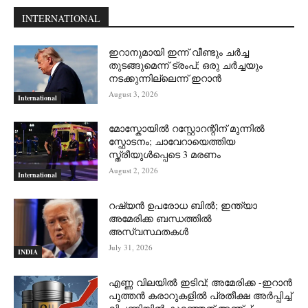
INTERNATIONAL
ഇറാനുമായി ഇന്ന് വീണ്ടും ചര്‍ച്ച
തുടങ്ങുമെന്ന് ട്രംപ്; ഒരു ചര്‍ച്ചയും
നടക്കുന്നില്ലെന്ന് ഇറാന്‍
August 3, 2026
International
മോസ്കോയിൽ റസ്റ്റോറന്റിന് മുന്നിൽ
സ്ഫോടനം; ചാവേറായെത്തിയ
സ്ത്രീയുൾപ്പെടെ 3 മരണം
August 2, 2026
International
റഷ്യന്‍ ഉപരോധ ബില്‍; ഇന്ത്യാ
അമേരിക്ക ബന്ധത്തില്‍
അസ്വസ്ഥതകള്‍
July 31, 2026
INDIA
എണ്ണ വിലയില്‍ ഇടിവ്; അമേരിക്ക -ഇറാന്‍
പുത്തന്‍ കരാറുകളില്‍ പ്രതീക്ഷ അര്‍പ്പിച്ച്