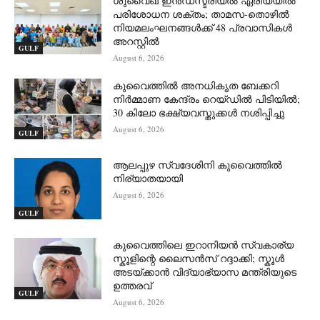
ശുവൈഖ് ഇൻഡസ്ട്രിയൽ ഏരിയയിൽ
പരിശോധന ശക്തം; താമസ-തൊഴിൽ
നിയമലംഘനങ്ങൾക്ക് 48 പ്രവാസികൾ
അറസ്റ്റിൽ
GULF
August 6, 2026
കുവൈത്തിൽ അനധികൃത ബേക്കറി
നിർമ്മാണ കേന്ദ്രം റെയ്ഡിൽ പിടിയിൽ;
30 കിലോ ഭക്ഷ്യവസ്തുക്കൾ നശിപ്പിച്ചു
August 6, 2026
GULF
ആലപ്പുഴ സ്വദേശിനി കുവൈത്തിൽ
നിര്യാതയായി
August 6, 2026
GULF
കുവൈത്തിലെ ഇറാനിയൻ സ്വകാര്യ
സ്കൂളിന്റെ ലൈസൻസ് റദ്ദാക്കി; സ്കൂൾ
അടയ്ക്കാൻ വിദ്യാഭ്യാസ മന്ത്രിയുടെ
ഉത്തരവ്
GULF
August 6, 2026