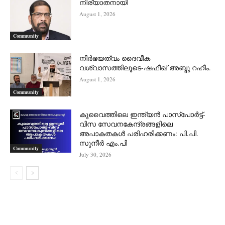
നിര്യാതനായി
August 1, 2026
Community
നിർഭയത്വം ദൈവീക
വശ്വാസത്തിലൂടെ-ഷഫീഖ് അബ്ദു റഹീം.
August 1, 2026
Community
കുവൈത്തിലെ ഇന്ത്യൻ പാസ്‌പോർട്ട്-
വിസ സേവനകേന്ദ്രങ്ങളിലെ
അപാകതകൾ പരിഹരിക്കണം: പി.പി.
സുനീർ എം.പി
Community
July 30, 2026