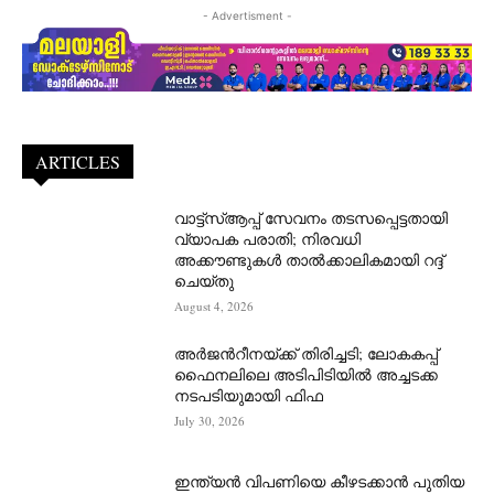
- Advertisment -
ARTICLES
വാട്ട്‌സ്ആപ്പ് സേവനം തടസപ്പെട്ടതായി
വ്യാപക പരാതി; നിരവധി
അക്കൗണ്ടുകൾ താൽക്കാലികമായി റദ്ദ്
ചെയ്തു
August 4, 2026
അർജന്‍റീനയ്ക്ക് തിരിച്ചടി; ലോകകപ്പ്
ഫൈനലിലെ അടിപിടിയിൽ അച്ചടക്ക
നടപടിയുമായി ഫിഫ
July 30, 2026
ഇന്ത്യൻ വിപണിയെ കീഴടക്കാന്‍ പുതിയ