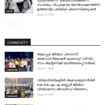
ദുരൂഹമരണം: കൊലപാതകമെന്ന്
സംശയം, വിപുലമായ അന്വേഷണത്തിന്
ഉത്തരവിട്ട് പബ്ലിക് പ്രൊസിക്യൂഷൻ
GULF
August 6, 2026
COMMUNITY
ആലപ്പുഴ ജില്ലാ പ്രവാസി
അസോസിയേഷൻ കുവൈറ്റ് (AJPAK)
സാം ആന്റണിക്ക് യാത്രയയപ്പ് നൽകി
August 7, 2026
Community
വിദ്യാർത്ഥികളിൽ ആവേശമുണർത്തി
കെ.കെ.എം.എ കണ്ണൂർ ജില്ലാ
വിദ്യാഭാസ അവാർഡ് വിതരണം
August 3, 2026
Community