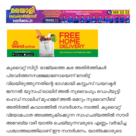
കുവൈറ്റ് സിറ്റി: രാജ്യത്തെ കര അതിർത്തികൾ
പ്രവർത്തനസജ്ജമാണോയെന്ന് നേരിട്ട്
വിലയിരുത്തുന്നതിന്റെ ഭാഗമായി കസ്റ്റംസ് ഡയറക്ടർ
ജനറൽ യൂസഫ് ഖാലിദ് അൽ-നുവൈഫും ഡെപ്യൂട്ടി
ഹെഡ് സാലിഹ് മുഹമ്മദ് അൽ-ഒമറും നുവൈസീബ്
അതിർത്തി കവാടത്തിൽ സന്ദർശനം നടത്തി. കുവൈറ്റ്
വ്യോമപാത അടഞ്ഞുകിടക്കുന്ന സാഹചര്യത്തിൽ സൗദി
അറേബ്യ വഴി യാത്ര ചെയ്യുന്നവരുടെ എണ്ണം വർദ്ധിച്ച
പശ്ചാത്തലത്തിലാണ് ഈ സന്ദർശനം. യാത്രക്കാരുടെ