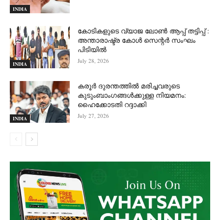
INDIA
കോടികളുടെ വ്യാജ ലോൺ ആപ്പ് തട്ടിപ്പ് :
അന്താരാഷ്ട്ര കോൾ സെന്റർ സംഘം
പിടിയില്‍
July 28, 2026
INDIA
കരൂർ ദുരന്തത്തിൽ മരിച്ചവരുടെ
കുടുംബാംഗങ്ങൾക്കുള്ള നിയമനം:
ഹൈക്കോടതി റദ്ദാക്കി
July 27, 2026
INDIA