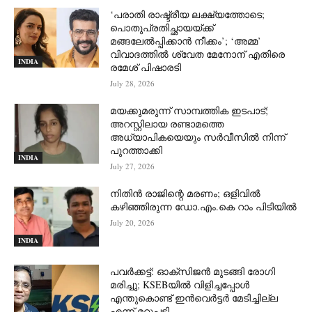
‘പരാതി രാഷ്ട്രീയ ലക്ഷ്യത്തോടെ;
പൊതുപ്രതിച്ഛായയ്ക്ക്
മങ്ങലേല്‍പ്പിക്കാന്‍ നീക്കം’; ‘അമ്മ’
വിവാദത്തില്‍ ശ്വേത മേനോന് എതിരെ
INDIA
രമേശ് പിഷാരടി
July 28, 2026
മയക്കുമരുന്ന് സാമ്പത്തിക ഇടപാട്;
അറസ്റ്റിലായ രണ്ടാമത്തെ
അധ്യാപികയെയും സർവീസിൽ നിന്ന്
പുറത്താക്കി
INDIA
July 27, 2026
നിതിൻ രാജിന്റെ മരണം; ഒളിവിൽ
കഴിഞ്ഞിരുന്ന ഡോ.എം.കെ റാം പിടിയിൽ
July 20, 2026
INDIA
പവർക്കട്ട്: ഓക്‌സിജൻ മുടങ്ങി രോഗി
മരിച്ചു; KSEBയിൽ വിളിച്ചപ്പോൾ
എന്തുകൊണ്ട് ഇൻവെർട്ടർ മേടിച്ചില്ല
എന്ന് മറുപടി