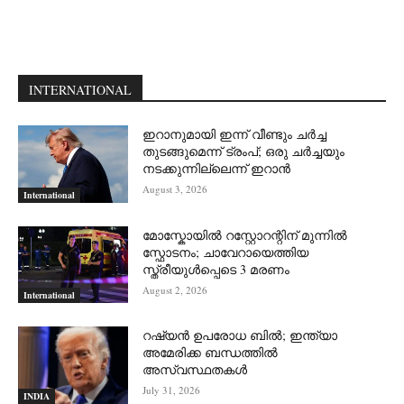
INTERNATIONAL
ഇറാനുമായി ഇന്ന് വീണ്ടും ചര്‍ച്ച
തുടങ്ങുമെന്ന് ട്രംപ്; ഒരു ചര്‍ച്ചയും
നടക്കുന്നില്ലെന്ന് ഇറാന്‍
August 3, 2026
International
മോസ്കോയിൽ റസ്റ്റോറന്റിന് മുന്നിൽ
സ്ഫോടനം; ചാവേറായെത്തിയ
സ്ത്രീയുൾപ്പെടെ 3 മരണം
August 2, 2026
International
റഷ്യന്‍ ഉപരോധ ബില്‍; ഇന്ത്യാ
അമേരിക്ക ബന്ധത്തില്‍
അസ്വസ്ഥതകള്‍
July 31, 2026
INDIA