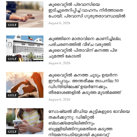
കുവൈറ്റിൽ പ്രവാസിയെ
ഇടിച്ചുതെറിപ്പിച്ച് വാഹനം നിർത്താതെ
പോയി; പ്രവാസി ഗുരുതരാവസ്ഥയിൽ
August 6, 2026
GULF
കുഞ്ഞിനെ മാതാവിനെ കാണിച്ചില്ല,
പരിചരണത്തിൽ വീഴ്ച വരുത്തി:
കുവൈറ്റിൽ പിതാവിന് കനത്ത പിഴ
ചുമത്തി കോടതി
GULF
August 6, 2026
കുവൈറ്റിൽ കനത്ത ചൂടും ഉയർന്ന
ഈർപ്പവും: അന്തരീക്ഷ താപനില 50
ഡിഗ്രിയിലേക്ക് ഉയർന്നേക്കും,
തീരദേശങ്ങളിൽ കടുത്ത മൂടൽമഞ്ഞ്
GULF
August 6, 2026
സോഷ്യൽ മീഡിയ കുട്ടികളുടെ ഭാവിയെ
തകർക്കുന്നു: ഡിജിറ്റൽ
ബ്ലാക്ക്‌മെയിലിങ്ങിനും
ബുള്ളിയിങ്ങിനുമെതിരെ കടുത്ത
GULF
നിയമനടപടിയുമായി കുവൈറ്റ്