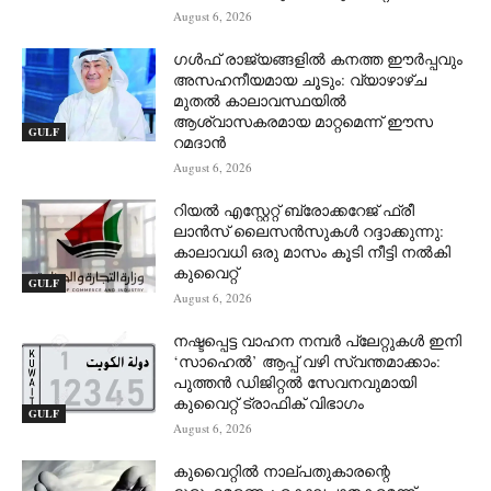
August 6, 2026
ഗൾഫ് രാജ്യങ്ങളിൽ കനത്ത ഈർപ്പവും
അസഹനീയമായ ചൂടും: വ്യാഴാഴ്ച
മുതൽ കാലാവസ്ഥയിൽ
ആശ്വാസകരമായ മാറ്റമെന്ന് ഈസ
GULF
റമദാൻ
August 6, 2026
റിയൽ എസ്റ്റേറ്റ് ബ്രോക്കറേജ് ഫ്രീ
ലാൻസ് ലൈസൻസുകൾ റദ്ദാക്കുന്നു:
കാലാവധി ഒരു മാസം കൂടി നീട്ടി നൽകി
കുവൈറ്റ്
GULF
August 6, 2026
നഷ്ടപ്പെട്ട വാഹന നമ്പർ പ്ലേറ്റുകൾ ഇനി
‘സാഹെൽ’ ആപ്പ് വഴി സ്വന്തമാക്കാം:
പുത്തൻ ഡിജിറ്റൽ സേവനവുമായി
കുവൈറ്റ് ട്രാഫിക് വിഭാഗം
GULF
August 6, 2026
കുവൈറ്റിൽ നാല്പതുകാരന്റെ