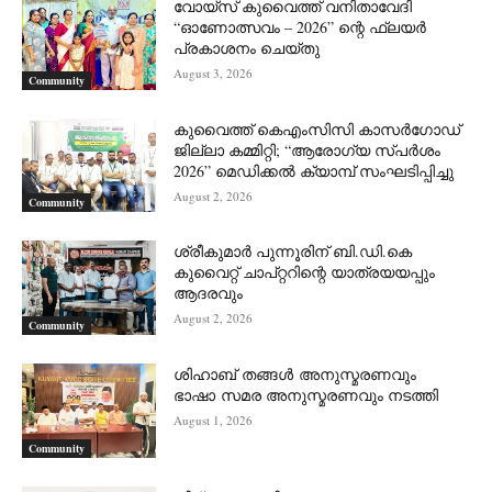
വോയ്സ് കുവൈത്ത് വനിതാവേദി
“ഓണോത്സവം – 2026” ന്റെ ഫ്ലയർ
പ്രകാശനം ചെയ്തു
August 3, 2026
Community
കുവൈത്ത് കെഎംസിസി കാസർഗോഡ്
ജില്ലാ കമ്മിറ്റി; “ആരോഗ്യ സ്പർശം
2026” മെഡിക്കൽ ക്യാമ്പ് സംഘടിപ്പിച്ചു
August 2, 2026
Community
ശ്രീകുമാർ പുന്നൂരിന് ബി.ഡി.കെ
കുവൈറ്റ് ചാപ്റ്ററിന്റെ യാത്രയയപ്പും
ആദരവും
August 2, 2026
Community
ശിഹാബ് തങ്ങൾ അനുസ്മരണവും
ഭാഷാ സമര അനുസ്മരണവും നടത്തി
August 1, 2026
Community