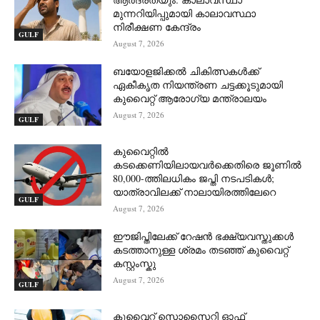
മുന്നറിയിപ്പുമായി കാലാവസ്ഥാ
നിരീക്ഷണ കേന്ദ്രം
GULF
August 7, 2026
ബയോളജിക്കൽ ചികിത്സകൾക്ക്
ഏകീകൃത നിയന്ത്രണ ചട്ടക്കൂടുമായി
കുവൈറ്റ് ആരോഗ്യ മന്ത്രാലയം
August 7, 2026
GULF
കുവൈറ്റിൽ
കടക്കെണിയിലായവർക്കെതിരെ ജൂണിൽ
80,000-ത്തിലധികം ജപ്തി നടപടികൾ;
യാത്രാവിലക്ക് നാലായിരത്തിലേറെ
GULF
August 7, 2026
ഈജിപ്തിലേക്ക് റേഷൻ ഭക്ഷ്യവസ്തുക്കൾ
കടത്താനുള്ള ശ്രമം തടഞ്ഞ് കുവൈറ്റ്
കസ്റ്റംസ്കു
August 7, 2026
GULF
കുവൈറ്റ് സൊസൈറ്റി ഓഫ്