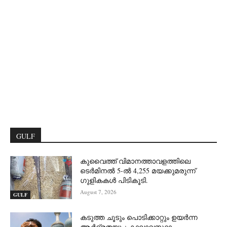
GULF
കുവൈത്ത് വിമാനത്താവളത്തിലെ
ടെർമിനൽ 5-ൽ 4,255 മയക്കുമരുന്ന്
ഗുളികകൾ പിടികൂടി.
August 7, 2026
GULF
കടുത്ത ചൂടും പൊടിക്കാറ്റും ഉയർന്ന
ആർദ്രതയും: കാലാവസ്ഥാ