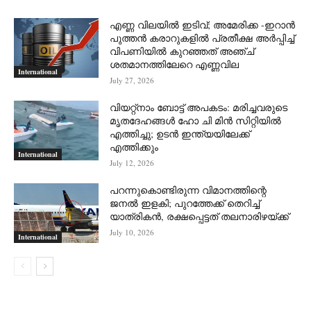
എണ്ണ വിലയില്‍ ഇടിവ്; അമേരിക്ക -ഇറാന്‍
പുത്തന്‍ കരാറുകളില്‍ പ്രതീക്ഷ അര്‍പ്പിച്ച്
വിപണിയില്‍ കുറഞ്ഞത് അഞ്ച്
ശതമാനത്തിലേറെ എണ്ണവില
International
July 27, 2026
വിയറ്റ്നാം ബോട്ട് അപകടം: മരിച്ചവരുടെ
മൃതദേഹങ്ങൾ ഹോ ചി മിൻ സിറ്റിയിൽ
എത്തിച്ചു; ഉടൻ ഇന്ത്യയിലേക്ക്
എത്തിക്കും
International
July 12, 2026
പറന്നുകൊണ്ടിരുന്ന വിമാനത്തിന്റെ
ജനൽ ഇളകി; പുറത്തേക്ക് തെറിച്ച്
യാത്രികൻ, രക്ഷപ്പെട്ടത് തലനാരിഴയ്ക്ക്
July 10, 2026
International