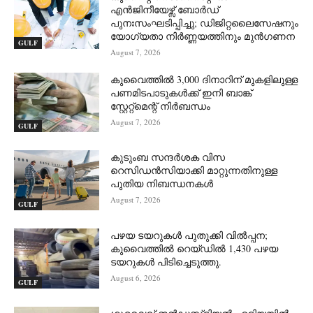
എൻജിനീയേഴ്സ് ബോർഡ്
പുനഃസംഘടിപ്പിച്ചു; ഡിജിറ്റലൈസേഷനും
യോഗ്യതാ നിർണ്ണയത്തിനും മുൻഗണന
GULF
August 7, 2026
കുവൈത്തിൽ 3,000 ദിനാറിന് മുകളിലുള്ള
പണമിടപാടുകൾക്ക് ഇനി ബാങ്ക്
സ്റ്റേറ്റ്‌മെന്റ് നിർബന്ധം
August 7, 2026
GULF
കുടുംബ സന്ദർശക വിസ
റെസിഡൻസിയാക്കി മാറ്റുന്നതിനുള്ള
പുതിയ നിബന്ധനകൾ
August 7, 2026
GULF
പഴയ ടയറുകൾ പുതുക്കി വിൽപ്പന;
കുവൈത്തിൽ റെയ്ഡിൽ 1,430 പഴയ
ടയറുകൾ പിടിച്ചെടുത്തു.
August 6, 2026
GULF