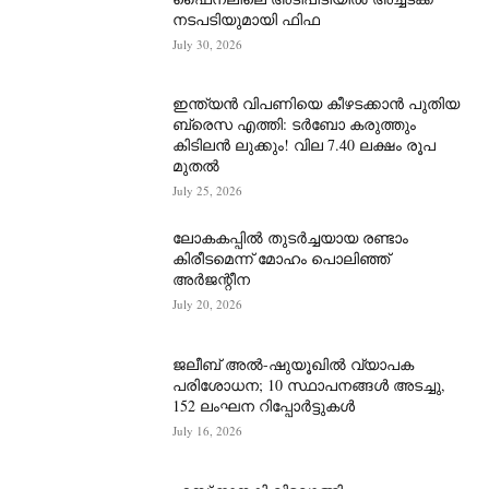
നടപടിയുമായി ഫിഫ
July 30, 2026
ഇന്ത്യൻ വിപണിയെ കീഴടക്കാന്‍ പുതിയ
ബ്രെസ എത്തി: ടർബോ കരുത്തും
കിടിലൻ ലുക്കും! വില 7.40 ലക്ഷം രൂപ
മുതൽ
July 25, 2026
ലോകകപ്പിൽ തുടർച്ചയായ രണ്ടാം
കിരീടമെന്ന് മോഹം പൊലിഞ്ഞ്
അർ‍ജന്റീന
July 20, 2026
ജലീബ് അൽ-ഷുയൂഖിൽ വ്യാപക
പരിശോധന; 10 സ്ഥാപനങ്ങൾ അടച്ചു,
152 ലംഘന റിപ്പോർട്ടുകൾ
July 16, 2026