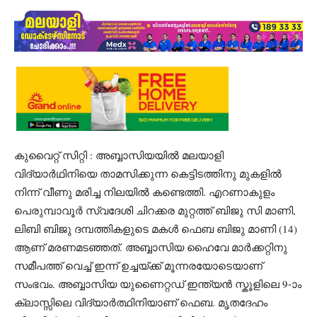
കുവൈറ്റ് സിറ്റി : അബ്ബാസിയയിൽ മലയാളി
വിദ്യാർഥിനിയെ താമസിക്കുന്ന കെട്ടിടത്തിനു മുകളിൽ
നിന്ന് വീണു മരിച്ച നിലയിൽ കണ്ടെത്തി. എറണാകുളം
പെരുമ്പാവൂർ സ്വദേശി ചിറക്കര മുറ്റത്ത് ബിജു സി മാണി,
ലിബി ബിജു ദമ്പത്തികളുടെ മകൾ ഫെബ ബിജു മാണി (14)
ആണ് മരണമടഞ്ഞത്. അബ്ബാസിയ ഹൈവേ മാർക്കറ്റിനു
സമീപത്ത് വെച്ച് ഇന്ന് ഉച്ചയ്ക്ക് മൂന്നരയോടെയാണ്
സംഭവം. അബ്ബാസിയ യുണൈറ്റഡ് ഇന്ത്യൻ സ്കൂളിലെ 9-ാം
ക്ലാസ്സിലെ വിദ്യാർത്ഥിനിയാണ് ഫെബ. മൃതദേഹം