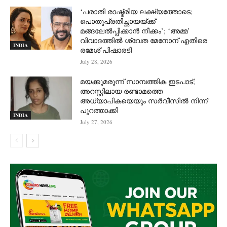
‘പരാതി രാഷ്ട്രീയ ലക്ഷ്യത്തോടെ;
പൊതുപ്രതിച്ഛായയ്ക്ക്
മങ്ങലേല്‍പ്പിക്കാന്‍ നീക്കം’; ‘അമ്മ’
വിവാദത്തില്‍ ശ്വേത മേനോന് എതിരെ
INDIA
രമേശ് പിഷാരടി
July 28, 2026
മയക്കുമരുന്ന് സാമ്പത്തിക ഇടപാട്;
അറസ്റ്റിലായ രണ്ടാമത്തെ
അധ്യാപികയെയും സർവീസിൽ നിന്ന്
പുറത്താക്കി
INDIA
July 27, 2026