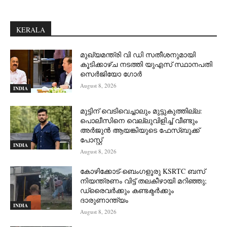
KERALA
മുഖ്യമന്ത്രി വി ഡി സതീശനുമായി
കൂടിക്കാഴ്ച നടത്തി യുഎസ് സ്ഥാനപതി
സെര്‍ജിയോ ഗോര്‍
August 8, 2026
INDIA
മുട്ടിന് വെടിവെച്ചാലും മുട്ടുകുത്തില്ല:
പൊലീസിനെ വെല്ലുവിളിച്ച് വീണ്ടും
അർജുൻ ആയങ്കിയുടെ ഫേസ്ബുക്ക്
പോസ്റ്റ്
INDIA
August 8, 2026
കോഴിക്കോട്-ബെംഗളൂരു KSRTC ബസ്
നിയന്ത്രണം വിട്ട് തലകീഴായി മറിഞ്ഞു;
ഡ്രെെവർക്കും കണ്ടക്ടർക്കും
ദാരുണാന്ത്യം
INDIA
August 8, 2026