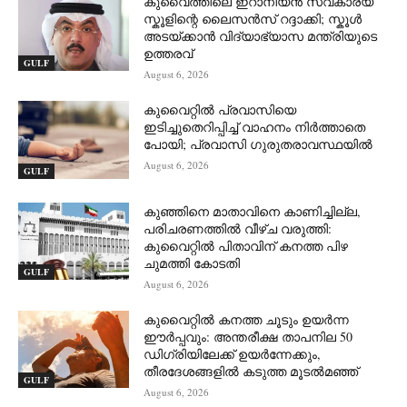
കുവൈത്തിലെ ഇറാനിയൻ സ്വകാര്യ
സ്കൂളിന്റെ ലൈസൻസ് റദ്ദാക്കി; സ്കൂൾ
അടയ്ക്കാൻ വിദ്യാഭ്യാസ മന്ത്രിയുടെ
ഉത്തരവ്
GULF
August 6, 2026
കുവൈറ്റിൽ പ്രവാസിയെ
ഇടിച്ചുതെറിപ്പിച്ച് വാഹനം നിർത്താതെ
പോയി; പ്രവാസി ഗുരുതരാവസ്ഥയിൽ
August 6, 2026
GULF
കുഞ്ഞിനെ മാതാവിനെ കാണിച്ചില്ല,
പരിചരണത്തിൽ വീഴ്ച വരുത്തി:
കുവൈറ്റിൽ പിതാവിന് കനത്ത പിഴ
ചുമത്തി കോടതി
GULF
August 6, 2026
കുവൈറ്റിൽ കനത്ത ചൂടും ഉയർന്ന
ഈർപ്പവും: അന്തരീക്ഷ താപനില 50
ഡിഗ്രിയിലേക്ക് ഉയർന്നേക്കും,
തീരദേശങ്ങളിൽ കടുത്ത മൂടൽമഞ്ഞ്
GULF
August 6, 2026