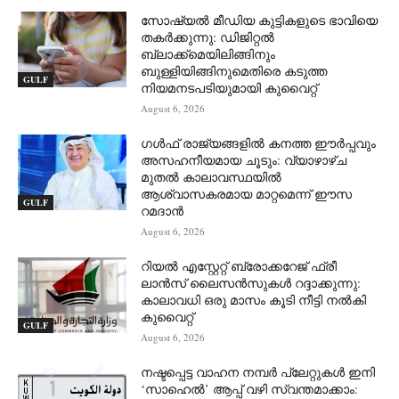
സോഷ്യൽ മീഡിയ കുട്ടികളുടെ ഭാവിയെ
തകർക്കുന്നു: ഡിജിറ്റൽ
ബ്ലാക്ക്‌മെയിലിങ്ങിനും
ബുള്ളിയിങ്ങിനുമെതിരെ കടുത്ത
GULF
നിയമനടപടിയുമായി കുവൈറ്റ്
August 6, 2026
ഗൾഫ് രാജ്യങ്ങളിൽ കനത്ത ഈർപ്പവും
അസഹനീയമായ ചൂടും: വ്യാഴാഴ്ച
മുതൽ കാലാവസ്ഥയിൽ
ആശ്വാസകരമായ മാറ്റമെന്ന് ഈസ
GULF
റമദാൻ
August 6, 2026
റിയൽ എസ്റ്റേറ്റ് ബ്രോക്കറേജ് ഫ്രീ
ലാൻസ് ലൈസൻസുകൾ റദ്ദാക്കുന്നു:
കാലാവധി ഒരു മാസം കൂടി നീട്ടി നൽകി
കുവൈറ്റ്
GULF
August 6, 2026
നഷ്ടപ്പെട്ട വാഹന നമ്പർ പ്ലേറ്റുകൾ ഇനി
‘സാഹെൽ’ ആപ്പ് വഴി സ്വന്തമാക്കാം: