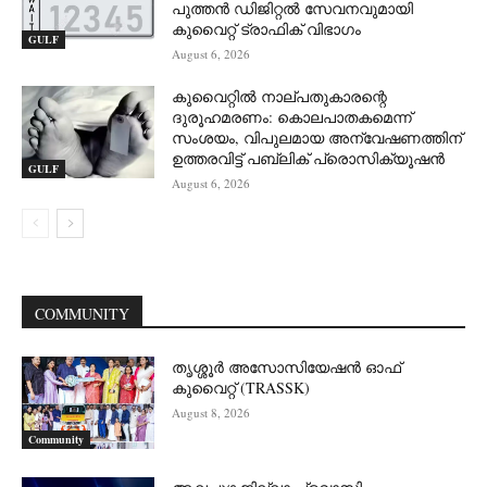
പുത്തൻ ഡിജിറ്റൽ സേവനവുമായി
കുവൈറ്റ് ട്രാഫിക് വിഭാഗം
GULF
August 6, 2026
കുവൈറ്റിൽ നാല്പതുകാരന്റെ
ദുരൂഹമരണം: കൊലപാതകമെന്ന്
സംശയം, വിപുലമായ അന്വേഷണത്തിന്
ഉത്തരവിട്ട് പബ്ലിക് പ്രൊസിക്യൂഷൻ
GULF
August 6, 2026
COMMUNITY
തൃശ്ശൂർ അസോസിയേഷൻ ഓഫ്
കുവൈറ്റ്‌ (TRASSK)
August 8, 2026
Community