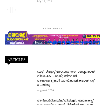
July 12, 2026
- Advertisment -
ARTICLES
വാട്ട്‌സ്ആപ്പ് സേവനം തടസപ്പെട്ടതായി
വ്യാപക പരാതി; നിരവധി
അക്കൗണ്ടുകൾ താൽക്കാലികമായി റദ്ദ്
ചെയ്തു
August 4, 2026
അർജന്‍റീനയ്ക്ക് തിരിച്ചടി; ലോകകപ്പ്
ഫൈനലിലെ അടിപിടിയിൽ അച്ചടക്ക