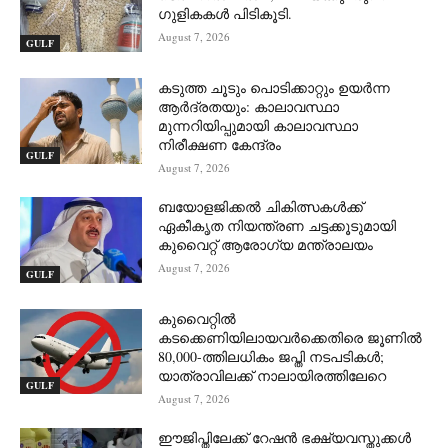
ഗുളികകൾ പിടികൂടി.
August 7, 2026
GULF
കടുത്ത ചൂടും പൊടിക്കാറ്റും ഉയർന്ന
ആർദ്രതയും: കാലാവസ്ഥാ
മുന്നറിയിപ്പുമായി കാലാവസ്ഥാ
നിരീക്ഷണ കേന്ദ്രം
GULF
August 7, 2026
ബയോളജിക്കൽ ചികിത്സകൾക്ക്
ഏകീകൃത നിയന്ത്രണ ചട്ടക്കൂടുമായി
കുവൈറ്റ് ആരോഗ്യ മന്ത്രാലയം
August 7, 2026
GULF
കുവൈറ്റിൽ
കടക്കെണിയിലായവർക്കെതിരെ ജൂണിൽ
80,000-ത്തിലധികം ജപ്തി നടപടികൾ;
യാത്രാവിലക്ക് നാലായിരത്തിലേറെ
GULF
August 7, 2026
ഈജിപ്തിലേക്ക് റേഷൻ ഭക്ഷ്യവസ്തുക്കൾ