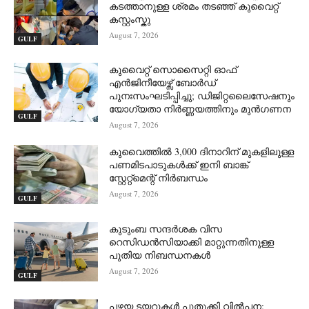
കടത്താനുള്ള ശ്രമം തടഞ്ഞ് കുവൈറ്റ്
കസ്റ്റംസ്കു
August 7, 2026
GULF
കുവൈറ്റ് സൊസൈറ്റി ഓഫ്
എൻജിനീയേഴ്സ് ബോർഡ്
പുനഃസംഘടിപ്പിച്ചു; ഡിജിറ്റലൈസേഷനും
യോഗ്യതാ നിർണ്ണയത്തിനും മുൻഗണന
GULF
August 7, 2026
കുവൈത്തിൽ 3,000 ദിനാറിന് മുകളിലുള്ള
പണമിടപാടുകൾക്ക് ഇനി ബാങ്ക്
സ്റ്റേറ്റ്‌മെന്റ് നിർബന്ധം
August 7, 2026
GULF
കുടുംബ സന്ദർശക വിസ
റെസിഡൻസിയാക്കി മാറ്റുന്നതിനുള്ള
പുതിയ നിബന്ധനകൾ
August 7, 2026
GULF
പഴയ ടയറുകൾ പുതുക്കി വിൽപ്പന;