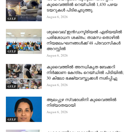
കുവൈത്തിൽ റെയ്ഡിൽ 1,430 പഴയ
ടയറുകൾ പിടിച്ചെടുത്തു.
August 6, 2026
GULF
ശുവൈഖ് ഇൻഡസ്ട്രിയൽ ഏരിയയിൽ
പരിശോധന ശക്തം; താമസ-തൊഴിൽ
നിയമലംഘനങ്ങൾക്ക് 48 പ്രവാസികൾ
അറസ്റ്റിൽ
GULF
August 6, 2026
കുവൈത്തിൽ അനധികൃത ബേക്കറി
നിർമ്മാണ കേന്ദ്രം റെയ്ഡിൽ പിടിയിൽ;
30 കിലോ ഭക്ഷ്യവസ്തുക്കൾ നശിപ്പിച്ചു
August 6, 2026
GULF
ആലപ്പുഴ സ്വദേശിനി കുവൈത്തിൽ
നിര്യാതയായി
August 6, 2026
GULF