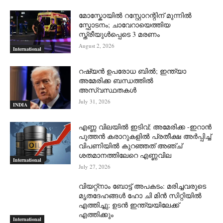
മോസ്കോയിൽ റസ്റ്റോറന്റിന് മുന്നിൽ
സ്ഫോടനം; ചാവേറായെത്തിയ
സ്ത്രീയുൾപ്പെടെ 3 മരണം
August 2, 2026
International
റഷ്യന്‍ ഉപരോധ ബില്‍; ഇന്ത്യാ
അമേരിക്ക ബന്ധത്തില്‍
അസ്വസ്ഥതകള്‍
July 31, 2026
INDIA
എണ്ണ വിലയില്‍ ഇടിവ്; അമേരിക്ക -ഇറാന്‍
പുത്തന്‍ കരാറുകളില്‍ പ്രതീക്ഷ അര്‍പ്പിച്ച്
വിപണിയില്‍ കുറഞ്ഞത് അഞ്ച്
ശതമാനത്തിലേറെ എണ്ണവില
International
July 27, 2026
വിയറ്റ്നാം ബോട്ട് അപകടം: മരിച്ചവരുടെ
മൃതദേഹങ്ങൾ ഹോ ചി മിൻ സിറ്റിയിൽ
എത്തിച്ചു; ഉടൻ ഇന്ത്യയിലേക്ക്
എത്തിക്കും
International