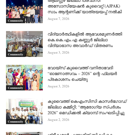
ആലപ്പുഴ ജില്ലാ പ്രവാസി
അസോസിയേഷൻ കുവൈറ്റ് (AJPAK)
സാം ആന്റണിക്ക് യാത്രയയപ്പ് നൽകി
August 7, 2026
Community
വിദ്യാർത്ഥികളിൽ ആവേശമുണർത്തി
കെ.കെ.എം.എ കണ്ണൂർ ജില്ലാ
വിദ്യാഭാസ അവാർഡ് വിതരണം
August 3, 2026
Community
വോയ്സ് കുവൈത്ത് വനിതാവേദി
“ഓണോത്സവം – 2026” ന്റെ ഫ്ലയർ
പ്രകാശനം ചെയ്തു
August 3, 2026
Community
കുവൈത്ത് കെഎംസിസി കാസർഗോഡ്
ജില്ലാ കമ്മിറ്റി; “ആരോഗ്യ സ്പർശം
2026” മെഡിക്കൽ ക്യാമ്പ് സംഘടിപ്പിച്ചു
August 2, 2026
Community
ശ്രീകുമാർ പുന്നൂരിന് ബി.ഡി.കെ