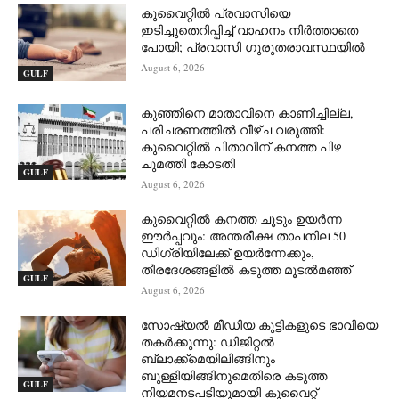
കുവൈറ്റിൽ പ്രവാസിയെ
ഇടിച്ചുതെറിപ്പിച്ച് വാഹനം നിർത്താതെ
പോയി; പ്രവാസി ഗുരുതരാവസ്ഥയിൽ
August 6, 2026
GULF
കുഞ്ഞിനെ മാതാവിനെ കാണിച്ചില്ല,
പരിചരണത്തിൽ വീഴ്ച വരുത്തി:
കുവൈറ്റിൽ പിതാവിന് കനത്ത പിഴ
ചുമത്തി കോടതി
GULF
August 6, 2026
കുവൈറ്റിൽ കനത്ത ചൂടും ഉയർന്ന
ഈർപ്പവും: അന്തരീക്ഷ താപനില 50
ഡിഗ്രിയിലേക്ക് ഉയർന്നേക്കും,
തീരദേശങ്ങളിൽ കടുത്ത മൂടൽമഞ്ഞ്
GULF
August 6, 2026
സോഷ്യൽ മീഡിയ കുട്ടികളുടെ ഭാവിയെ
തകർക്കുന്നു: ഡിജിറ്റൽ
ബ്ലാക്ക്‌മെയിലിങ്ങിനും
ബുള്ളിയിങ്ങിനുമെതിരെ കടുത്ത
GULF
നിയമനടപടിയുമായി കുവൈറ്റ്