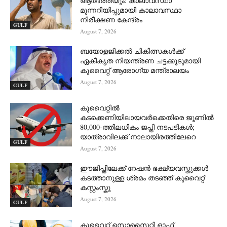
ആർദ്രതയും: കാലാവസ്ഥാ
മുന്നറിയിപ്പുമായി കാലാവസ്ഥാ
നിരീക്ഷണ കേന്ദ്രം
GULF
August 7, 2026
ബയോളജിക്കൽ ചികിത്സകൾക്ക്
ഏകീകൃത നിയന്ത്രണ ചട്ടക്കൂടുമായി
കുവൈറ്റ് ആരോഗ്യ മന്ത്രാലയം
August 7, 2026
GULF
കുവൈറ്റിൽ
കടക്കെണിയിലായവർക്കെതിരെ ജൂണിൽ
80,000-ത്തിലധികം ജപ്തി നടപടികൾ;
യാത്രാവിലക്ക് നാലായിരത്തിലേറെ
GULF
August 7, 2026
ഈജിപ്തിലേക്ക് റേഷൻ ഭക്ഷ്യവസ്തുക്കൾ
കടത്താനുള്ള ശ്രമം തടഞ്ഞ് കുവൈറ്റ്
കസ്റ്റംസ്കു
August 7, 2026
GULF
കുവൈറ്റ് സൊസൈറ്റി ഓഫ്