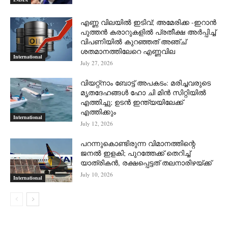
എണ്ണ വിലയില്‍ ഇടിവ്; അമേരിക്ക -ഇറാന്‍
പുത്തന്‍ കരാറുകളില്‍ പ്രതീക്ഷ അര്‍പ്പിച്ച്
വിപണിയില്‍ കുറഞ്ഞത് അഞ്ച്
ശതമാനത്തിലേറെ എണ്ണവില
International
July 27, 2026
വിയറ്റ്നാം ബോട്ട് അപകടം: മരിച്ചവരുടെ
മൃതദേഹങ്ങൾ ഹോ ചി മിൻ സിറ്റിയിൽ
എത്തിച്ചു; ഉടൻ ഇന്ത്യയിലേക്ക്
എത്തിക്കും
International
July 12, 2026
പറന്നുകൊണ്ടിരുന്ന വിമാനത്തിന്റെ
ജനൽ ഇളകി; പുറത്തേക്ക് തെറിച്ച്
യാത്രികൻ, രക്ഷപ്പെട്ടത് തലനാരിഴയ്ക്ക്
July 10, 2026
International