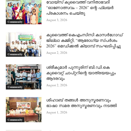
വോയ്സ് കുവൈത്ത് വനിതാവേദി
“ഓണോത്സവം – 2026” ന്റെ ഫ്ലയർ
പ്രകാശനം ചെയ്തു
August 3, 2026
Community
കുവൈത്ത് കെഎംസിസി കാസർഗോഡ്
ജില്ലാ കമ്മിറ്റി; “ആരോഗ്യ സ്പർശം
2026” മെഡിക്കൽ ക്യാമ്പ് സംഘടിപ്പിച്ചു
August 2, 2026
Community
ശ്രീകുമാർ പുന്നൂരിന് ബി.ഡി.കെ
കുവൈറ്റ് ചാപ്റ്ററിന്റെ യാത്രയയപ്പും
ആദരവും
August 2, 2026
Community
ശിഹാബ് തങ്ങൾ അനുസ്മരണവും
ഭാഷാ സമര അനുസ്മരണവും നടത്തി
August 1, 2026
Community