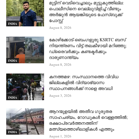
മുട്ടിന് വെടിവെച്ചാലും മുട്ടുകുത്തില്ല:
പൊലീസിനെ വെല്ലുവിളിച്ച് വീണ്ടും
അർജുൻ ആയങ്കിയുടെ ഫേസ്ബുക്ക്
പോസ്റ്റ്
INDIA
August 8, 2026
കോഴിക്കോട്-ബെംഗളൂരു KSRTC ബസ്
നിയന്ത്രണം വിട്ട് തലകീഴായി മറിഞ്ഞു;
ഡ്രെെവർക്കും കണ്ടക്ടർക്കും
ദാരുണാന്ത്യം
INDIA
August 8, 2026
കനത്തമഴ: സംസ്ഥാനത്തെ വിവിധ
ജില്ലകളിൽ വിദ്യാഭ്യാസ
സ്ഥാപനങ്ങൾക്ക് നാളെ അവധി
August 3, 2026
INDIA
ആറന്മുളയില്‍ അതീവ ഗുരുതര
സാഹചര്യം, റോഡുകള്‍ വെള്ളത്തില്‍;
രക്ഷാപ്രവര്‍ത്തനത്തിന്
മത്സ്യത്തൊഴിലാളികള്‍ എത്തും
INDIA
August 1, 2026