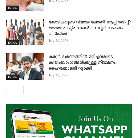
July 31, 2026
INDIA
കോടികളുടെ വ്യാജ ലോൺ ആപ്പ് തട്ടിപ്പ് :
അന്താരാഷ്ട്ര കോൾ സെന്റർ സംഘം
പിടിയില്‍
July 28, 2026
INDIA
കരൂർ ദുരന്തത്തിൽ മരിച്ചവരുടെ
കുടുംബാംഗങ്ങൾക്കുള്ള നിയമനം:
ഹൈക്കോടതി റദ്ദാക്കി
July 27, 2026
INDIA