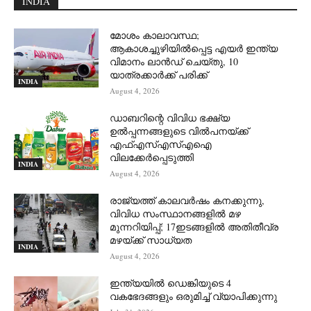
INDIA
മോശം കാലാവസ്ഥ;
ആകാശച്ചുഴിയില്‍പ്പെട്ട എയര്‍ ഇന്ത്യ
വിമാനം ലാന്‍ഡ് ചെയ്തു, 10
യാത്രക്കാര്‍ക്ക് പരിക്ക്
INDIA
August 4, 2026
ഡാബറിന്റെ വിവിധ ഭക്ഷ്യ
ഉൽപ്പന്നങ്ങളുടെ വിൽപനയ്ക്ക്
എഫ്എസ്എസ്എഐ
വിലക്കേർപ്പെടുത്തി
INDIA
August 4, 2026
രാജ്യത്ത് കാലവർഷം കനക്കുന്നു,
വിവിധ സംസ്ഥാനങ്ങളിൽ മഴ
മുന്നറിയിപ്പ്; 17ഇടങ്ങളിൽ അതിതീവ്ര
മഴയ്ക്ക് സാധ്യത
INDIA
August 4, 2026
ഇന്ത്യയിൽ ഡെങ്കിയുടെ 4
വകഭേദങ്ങളും ഒരുമിച്ച് വ്യാപിക്കുന്നു