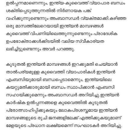
ഉൽപ്പന്നമാണെന്നും, ഇന്ത്യ-കുവൈത്ത് വ്യാപാര ബന്ധം
ശക്തിപ്പെടുത്തുന്നതിൽ നിർണായക പങ്ക്
വഹിക്കുന്നുണ്ടെന്നും അംബാസഡർ വ്യക്തമാക്കി.കഴിഞ്ഞ
ഒരു മാസത്തിലേറെയായി ഇന്ത്യൻ മാമ്പഴങ്ങൾ
കുവൈത്ത് വിപണിയിലെത്തുന്നുണ്ടെന്നും പ്രാദേശിക
ഉപഭോക്താക്കൾക്കിടയിൽ വലിയ സ്വീകാര്യത
ലഭിച്ചിട്ടുണ്ടെന്നും അവർ പറഞ്ഞു.
കൂടുതൽ ഇന്ത്യൻ മാമ്പഴങ്ങൾ ഇറക്കുമതി ചെയ്യാൻ
താൽപര്യമുള്ള കുവൈത്തി വ്യാപാരികൾ ഇന്ത്യൻ
എംബസിയുമായി ബന്ധപ്പെടാമെന്നും, ഇന്ത്യയിലെ
കയറ്റുമതിക്കാരുമായി ബന്ധം സ്ഥാപിക്കാൻ എംബസി
സഹായിക്കുമെന്നും അംബാസഡർ അറിയിച്ചു.ഇന്ത്യൻ
കാർഷിക ഉൽപ്പന്നങ്ങളെ കുവൈത്തിൽ കൂടുതൽ
പ്രോത്സാഹിപ്പിക്കുകയും ലോകപ്രശസ്തമായ ഇന്ത്യൻ
മാമ്പഴങ്ങളുടെ രുചി ജനങ്ങളിലേക്ക് എത്തിക്കുകയുമാണ്
മേളയുടെ പ്രധാന ലക്ഷ്യമെന്ന് സംഘാടകർ അറിയിച്ചു.