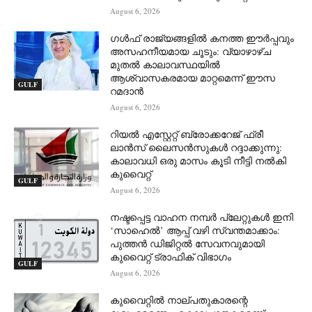
August 6, 2026
ഗൾഫ് രാജ്യങ്ങളിൽ കനത്ത ഈർപ്പവും
അസഹനീയമായ ചൂടും: വ്യാഴാഴ്ച
മുതൽ കാലാവസ്ഥയിൽ
ആശ്വാസകരമായ മാറ്റമെന്ന് ഈസ
GULF
റമദാൻ
August 6, 2026
റിയൽ എസ്റ്റേറ്റ് ബ്രോക്കറേജ് ഫ്രീ
ലാൻസ് ലൈസൻസുകൾ റദ്ദാക്കുന്നു:
കാലാവധി ഒരു മാസം കൂടി നീട്ടി നൽകി
കുവൈറ്റ്
GULF
August 6, 2026
നഷ്ടപ്പെട്ട വാഹന നമ്പർ പ്ലേറ്റുകൾ ഇനി
‘സാഹെൽ’ ആപ്പ് വഴി സ്വന്തമാക്കാം:
പുത്തൻ ഡിജിറ്റൽ സേവനവുമായി
കുവൈറ്റ് ട്രാഫിക് വിഭാഗം
GULF
August 6, 2026
കുവൈറ്റിൽ നാല്പതുകാരന്റെ