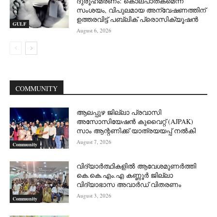
ദുരൂഹമരണം: കൊലപാതകമെന്ന്
സംശയം, വിപുലമായ അന്വേഷണത്തിന്
ഉത്തരവിട്ട് പബ്ലിക് പ്രൊസിക്യൂഷൻ
GULF
August 6, 2026
COMMUNITY
ആലപ്പുഴ ജില്ലാ പ്രവാസി
അസോസിയേഷൻ കുവൈറ്റ് (AJPAK)
സാം ആന്റണിക്ക് യാത്രയയപ്പ് നൽകി
August 7, 2026
Community
വിദ്യാർത്ഥികളിൽ ആവേശമുണർത്തി
കെ.കെ.എം.എ കണ്ണൂർ ജില്ലാ
വിദ്യാഭാസ അവാർഡ് വിതരണം
August 3, 2026
Community