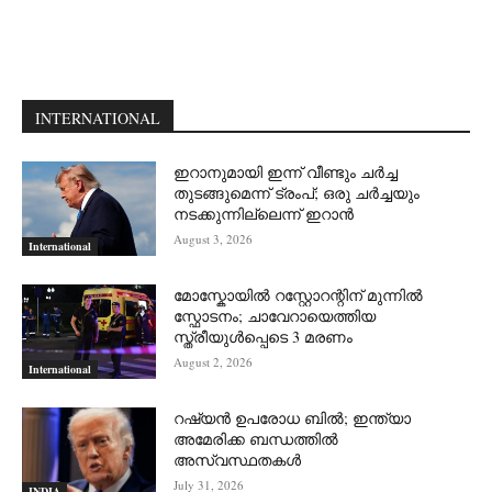
INTERNATIONAL
ഇറാനുമായി ഇന്ന് വീണ്ടും ചര്‍ച്ച
തുടങ്ങുമെന്ന് ട്രംപ്; ഒരു ചര്‍ച്ചയും
നടക്കുന്നില്ലെന്ന് ഇറാന്‍
August 3, 2026
International
മോസ്കോയിൽ റസ്റ്റോറന്റിന് മുന്നിൽ
സ്ഫോടനം; ചാവേറായെത്തിയ
സ്ത്രീയുൾപ്പെടെ 3 മരണം
August 2, 2026
International
റഷ്യന്‍ ഉപരോധ ബില്‍; ഇന്ത്യാ
അമേരിക്ക ബന്ധത്തില്‍
അസ്വസ്ഥതകള്‍
July 31, 2026
INDIA