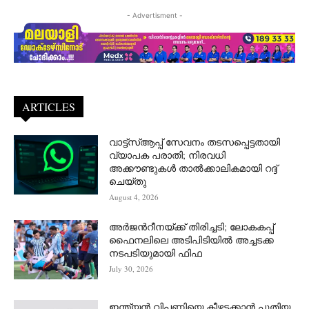
- Advertisment -
ARTICLES
വാട്ട്‌സ്ആപ്പ് സേവനം തടസപ്പെട്ടതായി
വ്യാപക പരാതി; നിരവധി
അക്കൗണ്ടുകൾ താൽക്കാലികമായി റദ്ദ്
ചെയ്തു
August 4, 2026
അർജന്‍റീനയ്ക്ക് തിരിച്ചടി; ലോകകപ്പ്
ഫൈനലിലെ അടിപിടിയിൽ അച്ചടക്ക
നടപടിയുമായി ഫിഫ
July 30, 2026
ഇന്ത്യൻ വിപണിയെ കീഴടക്കാന്‍ പുതിയ