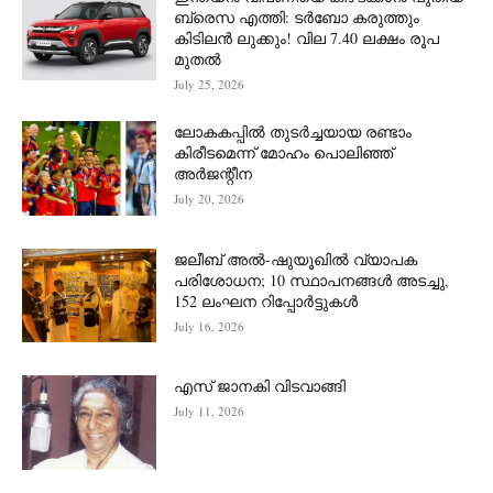
ബ്രെസ എത്തി: ടർബോ കരുത്തും
കിടിലൻ ലുക്കും! വില 7.40 ലക്ഷം രൂപ
മുതൽ
July 25, 2026
ലോകകപ്പിൽ തുടർച്ചയായ രണ്ടാം
കിരീടമെന്ന് മോഹം പൊലിഞ്ഞ്
അർ‍ജന്റീന
July 20, 2026
ജലീബ് അൽ-ഷുയൂഖിൽ വ്യാപക
പരിശോധന; 10 സ്ഥാപനങ്ങൾ അടച്ചു,
152 ലംഘന റിപ്പോർട്ടുകൾ
July 16, 2026
എസ് ജാനകി വിടവാങ്ങി
July 11, 2026