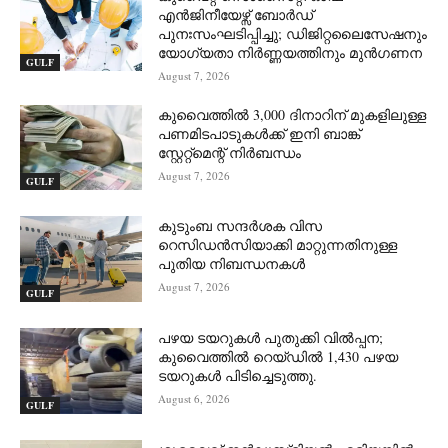
എൻജിനീയേഴ്സ് ബോർഡ്
പുനഃസംഘടിപ്പിച്ചു; ഡിജിറ്റലൈസേഷനും
യോഗ്യതാ നിർണ്ണയത്തിനും മുൻഗണന
GULF
August 7, 2026
കുവൈത്തിൽ 3,000 ദിനാറിന് മുകളിലുള്ള
പണമിടപാടുകൾക്ക് ഇനി ബാങ്ക്
സ്റ്റേറ്റ്‌മെന്റ് നിർബന്ധം
August 7, 2026
GULF
കുടുംബ സന്ദർശക വിസ
റെസിഡൻസിയാക്കി മാറ്റുന്നതിനുള്ള
പുതിയ നിബന്ധനകൾ
August 7, 2026
GULF
പഴയ ടയറുകൾ പുതുക്കി വിൽപ്പന;
കുവൈത്തിൽ റെയ്ഡിൽ 1,430 പഴയ
ടയറുകൾ പിടിച്ചെടുത്തു.
August 6, 2026
GULF