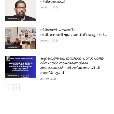
നിര്യാതനായി
August 1, 2026
Community
നിർഭയത്വം ദൈവീക
വശ്വാസത്തിലൂടെ-ഷഫീഖ് അബ്ദു റഹീം.
August 1, 2026
Community
കുവൈത്തിലെ ഇന്ത്യൻ പാസ്‌പോർട്ട്-
വിസ സേവനകേന്ദ്രങ്ങളിലെ
അപാകതകൾ പരിഹരിക്കണം: പി.പി.
സുനീർ എം.പി
Community
July 30, 2026