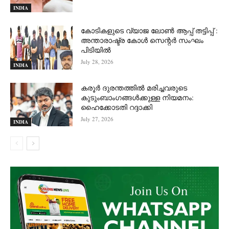
INDIA
കോടികളുടെ വ്യാജ ലോൺ ആപ്പ് തട്ടിപ്പ് :
അന്താരാഷ്ട്ര കോൾ സെന്റർ സംഘം
പിടിയില്‍
July 28, 2026
INDIA
കരൂർ ദുരന്തത്തിൽ മരിച്ചവരുടെ
കുടുംബാംഗങ്ങൾക്കുള്ള നിയമനം:
ഹൈക്കോടതി റദ്ദാക്കി
July 27, 2026
INDIA