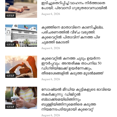
ഇടിച്ചുതെറിപ്പിച്ച് വാഹനം നിർത്താതെ
പോയി; പ്രവാസി ഗുരുതരാവസ്ഥയിൽ
August 6, 2026
GULF
കുഞ്ഞിനെ മാതാവിനെ കാണിച്ചില്ല,
പരിചരണത്തിൽ വീഴ്ച വരുത്തി:
കുവൈറ്റിൽ പിതാവിന് കനത്ത പിഴ
ചുമത്തി കോടതി
GULF
August 6, 2026
കുവൈറ്റിൽ കനത്ത ചൂടും ഉയർന്ന
ഈർപ്പവും: അന്തരീക്ഷ താപനില 50
ഡിഗ്രിയിലേക്ക് ഉയർന്നേക്കും,
തീരദേശങ്ങളിൽ കടുത്ത മൂടൽമഞ്ഞ്
GULF
August 6, 2026
സോഷ്യൽ മീഡിയ കുട്ടികളുടെ ഭാവിയെ
തകർക്കുന്നു: ഡിജിറ്റൽ
ബ്ലാക്ക്‌മെയിലിങ്ങിനും
ബുള്ളിയിങ്ങിനുമെതിരെ കടുത്ത
GULF
നിയമനടപടിയുമായി കുവൈറ്റ്
August 6, 2026