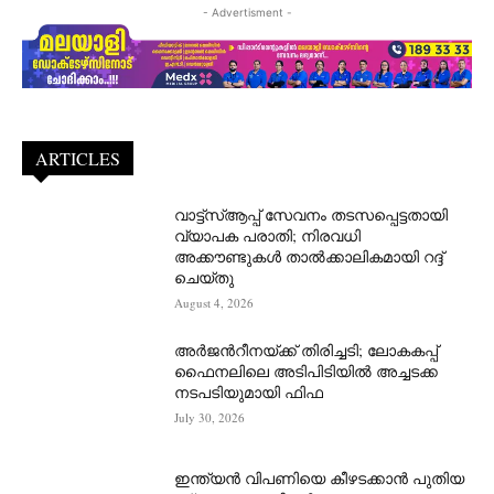
- Advertisment -
ARTICLES
വാട്ട്‌സ്ആപ്പ് സേവനം തടസപ്പെട്ടതായി
വ്യാപക പരാതി; നിരവധി
അക്കൗണ്ടുകൾ താൽക്കാലികമായി റദ്ദ്
ചെയ്തു
August 4, 2026
അർജന്‍റീനയ്ക്ക് തിരിച്ചടി; ലോകകപ്പ്
ഫൈനലിലെ അടിപിടിയിൽ അച്ചടക്ക
നടപടിയുമായി ഫിഫ
July 30, 2026
ഇന്ത്യൻ വിപണിയെ കീഴടക്കാന്‍ പുതിയ