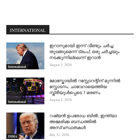
INTERNATIONAL
ഇറാനുമായി ഇന്ന് വീണ്ടും ചര്‍ച്ച
തുടങ്ങുമെന്ന് ട്രംപ്; ഒരു ചര്‍ച്ചയും
നടക്കുന്നില്ലെന്ന് ഇറാന്‍
August 3, 2026
International
മോസ്കോയിൽ റസ്റ്റോറന്റിന് മുന്നിൽ
സ്ഫോടനം; ചാവേറായെത്തിയ
സ്ത്രീയുൾപ്പെടെ 3 മരണം
August 2, 2026
International
റഷ്യന്‍ ഉപരോധ ബില്‍; ഇന്ത്യാ
അമേരിക്ക ബന്ധത്തില്‍
അസ്വസ്ഥതകള്‍
July 31, 2026
INDIA