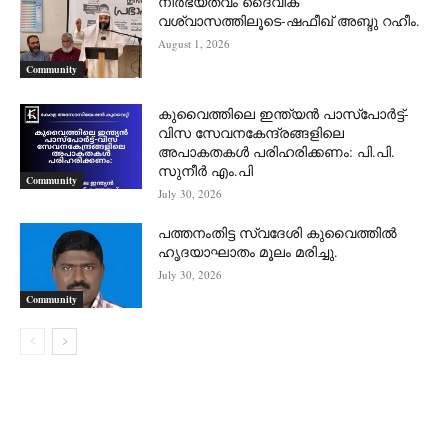
നിർഭയത്വം ദൈവീക
വശ്വാസത്തിലൂടെ-ഷഫീഖ് അബ്ദു റഹീം.
August 1, 2026
Community
കുവൈത്തിലെ ഇന്ത്യൻ പാസ്‌പോർട്ട്-
വിസ സേവനകേന്ദ്രങ്ങളിലെ
അപാകതകൾ പരിഹരിക്കണം: പി.പി.
സുനീർ എം.പി
Community
July 30, 2026
പത്തനംതിട്ട സ്വദേശി കുവൈത്തിൽ
ഹൃദയാഘാതം മൂലം മരിച്ചു.
July 30, 2026
Community