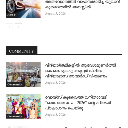
അതിവേഗത്തിൽ വാഹനമോടിച്ച യുവാവ്
കുവൈത്തിൽ അറസ്റ്റിൽ
August 5, 2026
GULF
COMMUNITY
വിദ്യാർത്ഥികളിൽ ആവേശമുണർത്തി
കെ.കെ.എം.എ കണ്ണൂർ ജില്ലാ
വിദ്യാഭാസ അവാർഡ് വിതരണം
August 3, 2026
Community
വോയ്സ് കുവൈത്ത് വനിതാവേദി
“ഓണോത്സവം – 2026” ന്റെ ഫ്ലയർ
പ്രകാശനം ചെയ്തു
August 3, 2026
Community