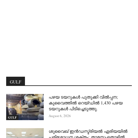
GULF
പഴയ ടയറുകൾ പുതുക്കി വിൽപ്പന;
കുവൈത്തിൽ റെയ്ഡിൽ 1,430 പഴയ
ടയറുകൾ പിടിച്ചെടുത്തു.
August 6, 2026
GULF
ശുവൈഖ് ഇൻഡസ്ട്രിയൽ ഏരിയയിൽ
പരിശോധന ശക്തം; താമസ-തൊഴിൽ