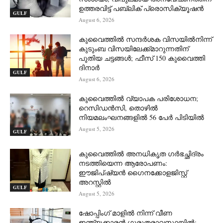
ഉത്തരവിട്ട് പബ്ലിക് പ്രൊസിക്യൂഷൻ
GULF
August 6, 2026
കുവൈത്തിൽ സന്ദർശക വിസയിൽനിന്ന്
കുടുംബ വിസയിലേക്ക്മാറുന്നതിന്
പുതിയ ചട്ടങ്ങൾ; ഫീസ് 150 കുവൈത്തി
ദിനാർ
GULF
August 6, 2026
കുവൈത്തിൽ വ്യാപക പരിശോധന;
റെസിഡൻസി, തൊഴിൽ
നിയമലംഘനങ്ങളിൽ 56 പേർ പിടിയിൽ
August 5, 2026
GULF
കുവൈത്തിൽ അനധികൃത ഗർഭച്ഛിദ്രം
നടത്തിയെന്ന ആരോപണം:
ഈജിപ്ഷ്യൻ ഗൈനക്കോളജിസ്റ്റ്
അറസ്റ്റിൽ
GULF
August 5, 2026
ഷോപ്പിംഗ് മാളിൽ നിന്ന് വീണ
ഇന്ത്യക്കാരൻ ഗുരുതരാവസ്ഥയിൽ;