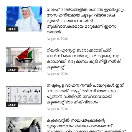
ഗൾഫ് രാജ്യങ്ങളിൽ കനത്ത ഈർപ്പവും
അസഹനീയമായ ചൂടും: വ്യാഴാഴ്ച
മുതൽ കാലാവസ്ഥയിൽ
ആശ്വാസകരമായ മാറ്റമെന്ന് ഈസ
GULF
റമദാൻ
August 6, 2026
റിയൽ എസ്റ്റേറ്റ് ബ്രോക്കറേജ് ഫ്രീ
ലാൻസ് ലൈസൻസുകൾ റദ്ദാക്കുന്നു:
കാലാവധി ഒരു മാസം കൂടി നീട്ടി നൽകി
കുവൈറ്റ്
GULF
August 6, 2026
നഷ്ടപ്പെട്ട വാഹന നമ്പർ പ്ലേറ്റുകൾ ഇനി
‘സാഹെൽ’ ആപ്പ് വഴി സ്വന്തമാക്കാം:
പുത്തൻ ഡിജിറ്റൽ സേവനവുമായി
കുവൈറ്റ് ട്രാഫിക് വിഭാഗം
GULF
August 6, 2026
കുവൈറ്റിൽ നാല്പതുകാരന്റെ
ദുരൂഹമരണം: കൊലപാതകമെന്ന്
സംശയം, വിപുലമായ അന്വേഷണത്തിന്