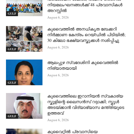
നിയമലംഘനങ്ങൾക്ക് 48 പ്രവാസികൾ
അറസ്റ്റിൽ
GULF
August 6, 2026
കുവൈത്തിൽ അനധികൃത ബേക്കറി
നിർമ്മാണ കേന്ദ്രം റെയ്ഡിൽ പിടിയിൽ;
30 കിലോ ഭക്ഷ്യവസ്തുക്കൾ നശിപ്പിച്ചു
August 6, 2026
GULF
ആലപ്പുഴ സ്വദേശിനി കുവൈത്തിൽ
നിര്യാതയായി
August 6, 2026
GULF
കുവൈത്തിലെ ഇറാനിയൻ സ്വകാര്യ
സ്കൂളിന്റെ ലൈസൻസ് റദ്ദാക്കി; സ്കൂൾ
അടയ്ക്കാൻ വിദ്യാഭ്യാസ മന്ത്രിയുടെ
ഉത്തരവ്
GULF
August 6, 2026
കുവൈറ്റിൽ പ്രവാസിയെ