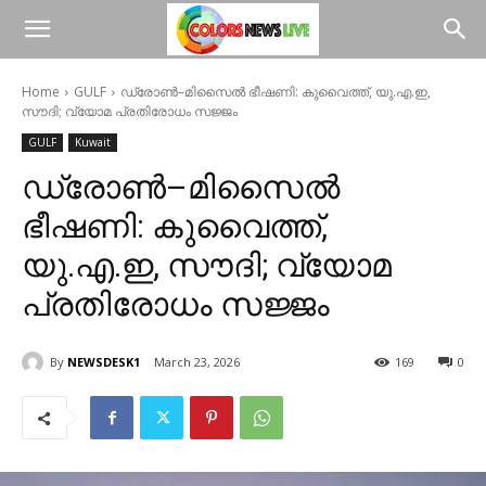
Home
GULF
ഡ്രോൺ–മിസൈൽ ഭീഷണി: കുവൈത്ത്, യു.എ.ഇ,
സൗദി; വ്യോമ പ്രതിരോധം സജ്ജം
GULF
Kuwait
ഡ്രോൺ–മിസൈൽ
ഭീഷണി: കുവൈത്ത്,
യു.എ.ഇ, സൗദി; വ്യോമ
പ്രതിരോധം സജ്ജം
By
NEWSDESK1
March 23, 2026
169
0