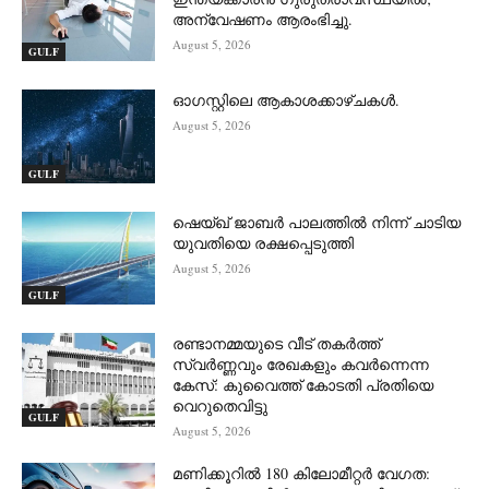
അന്വേഷണം ആരംഭിച്ചു.
August 5, 2026
GULF
ഓഗസ്റ്റിലെ ആകാശക്കാഴ്ചകൾ.
August 5, 2026
GULF
ഷെയ്ഖ് ജാബർ പാലത്തിൽ നിന്ന് ചാടിയ
യുവതിയെ രക്ഷപ്പെടുത്തി
August 5, 2026
GULF
രണ്ടാനമ്മയുടെ വീട് തകർത്ത്
സ്വർണ്ണവും രേഖകളും കവർന്നെന്ന
കേസ്: കുവൈത്ത് കോടതി പ്രതിയെ
വെറുതെവിട്ടു
GULF
August 5, 2026
മണിക്കൂറിൽ 180 കിലോമീറ്റർ വേഗത: