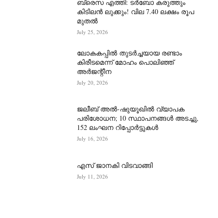
ബ്രെസ എത്തി: ടർബോ കരുത്തും
കിടിലൻ ലുക്കും! വില 7.40 ലക്ഷം രൂപ
മുതൽ
July 25, 2026
ലോകകപ്പിൽ തുടർച്ചയായ രണ്ടാം
കിരീടമെന്ന് മോഹം പൊലിഞ്ഞ്
അർ‍ജന്റീന
July 20, 2026
ജലീബ് അൽ-ഷുയൂഖിൽ വ്യാപക
പരിശോധന; 10 സ്ഥാപനങ്ങൾ അടച്ചു,
152 ലംഘന റിപ്പോർട്ടുകൾ
July 16, 2026
എസ് ജാനകി വിടവാങ്ങി
July 11, 2026