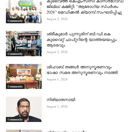
കുവൈത്ത് കെഎംസിസി കാസർഗോഡ്
ജില്ലാ കമ്മിറ്റി; “ആരോഗ്യ സ്പർശം
2026” മെഡിക്കൽ ക്യാമ്പ് സംഘടിപ്പിച്ചു
August 2, 2026
Community
ശ്രീകുമാർ പുന്നൂരിന് ബി.ഡി.കെ
കുവൈറ്റ് ചാപ്റ്ററിന്റെ യാത്രയയപ്പും
ആദരവും
August 2, 2026
Community
ശിഹാബ് തങ്ങൾ അനുസ്മരണവും
ഭാഷാ സമര അനുസ്മരണവും നടത്തി
August 1, 2026
Community
നിര്യാതനായി
August 1, 2026
Community