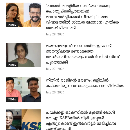
‘പരാതി രാഷ്ട്രീയ ലക്ഷ്യത്തോടെ;
പൊതുപ്രതിച്ഛായയ്ക്ക്
മങ്ങലേല്‍പ്പിക്കാന്‍ നീക്കം’; ‘അമ്മ’
വിവാദത്തില്‍ ശ്വേത മേനോന് എതിരെ
INDIA
രമേശ് പിഷാരടി
July 28, 2026
മയക്കുമരുന്ന് സാമ്പത്തിക ഇടപാട്;
അറസ്റ്റിലായ രണ്ടാമത്തെ
അധ്യാപികയെയും സർവീസിൽ നിന്ന്
പുറത്താക്കി
INDIA
July 27, 2026
നിതിൻ രാജിന്റെ മരണം; ഒളിവിൽ
കഴിഞ്ഞിരുന്ന ഡോ.എം.കെ റാം പിടിയിൽ
July 20, 2026
INDIA
പവർക്കട്ട്: ഓക്‌സിജൻ മുടങ്ങി രോഗി
മരിച്ചു; KSEBയിൽ വിളിച്ചപ്പോൾ
എന്തുകൊണ്ട് ഇൻവെർട്ടർ മേടിച്ചില്ല
എന്ന് മറുപടി