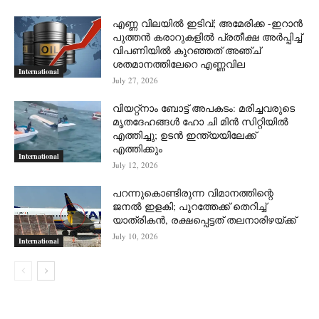
എണ്ണ വിലയില്‍ ഇടിവ്; അമേരിക്ക -ഇറാന്‍
പുത്തന്‍ കരാറുകളില്‍ പ്രതീക്ഷ അര്‍പ്പിച്ച്
വിപണിയില്‍ കുറഞ്ഞത് അഞ്ച്
ശതമാനത്തിലേറെ എണ്ണവില
International
July 27, 2026
വിയറ്റ്നാം ബോട്ട് അപകടം: മരിച്ചവരുടെ
മൃതദേഹങ്ങൾ ഹോ ചി മിൻ സിറ്റിയിൽ
എത്തിച്ചു; ഉടൻ ഇന്ത്യയിലേക്ക്
എത്തിക്കും
International
July 12, 2026
പറന്നുകൊണ്ടിരുന്ന വിമാനത്തിന്റെ
ജനൽ ഇളകി; പുറത്തേക്ക് തെറിച്ച്
യാത്രികൻ, രക്ഷപ്പെട്ടത് തലനാരിഴയ്ക്ക്
July 10, 2026
International