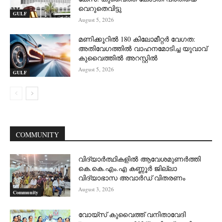
വെറുതെവിട്ടു
GULF
August 5, 2026
മണിക്കൂറിൽ 180 കിലോമീറ്റർ വേഗത:
അതിവേഗത്തിൽ വാഹനമോടിച്ച യുവാവ്
കുവൈത്തിൽ അറസ്റ്റിൽ
August 5, 2026
GULF
COMMUNITY
വിദ്യാർത്ഥികളിൽ ആവേശമുണർത്തി
കെ.കെ.എം.എ കണ്ണൂർ ജില്ലാ
വിദ്യാഭാസ അവാർഡ് വിതരണം
August 3, 2026
Community
വോയ്സ് കുവൈത്ത് വനിതാവേദി