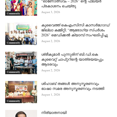
“ഓണോത്സവം – 2026” ന്റെ ഫ്ലയർ
പ്രകാശനം ചെയ്തു
August 3, 2026
Community
കുവൈത്ത് കെഎംസിസി കാസർഗോഡ്
ജില്ലാ കമ്മിറ്റി; “ആരോഗ്യ സ്പർശം
2026” മെഡിക്കൽ ക്യാമ്പ് സംഘടിപ്പിച്ചു
August 2, 2026
Community
ശ്രീകുമാർ പുന്നൂരിന് ബി.ഡി.കെ
കുവൈറ്റ് ചാപ്റ്ററിന്റെ യാത്രയയപ്പും
ആദരവും
August 2, 2026
Community
ശിഹാബ് തങ്ങൾ അനുസ്മരണവും
ഭാഷാ സമര അനുസ്മരണവും നടത്തി
August 1, 2026
Community
നിര്യാതനായി