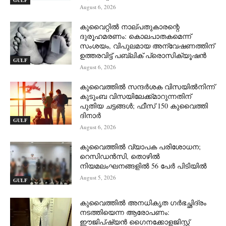
GULF
August 6, 2026
കുവൈറ്റിൽ നാല്പതുകാരന്റെ
ദുരൂഹമരണം: കൊലപാതകമെന്ന്
സംശയം, വിപുലമായ അന്വേഷണത്തിന്
ഉത്തരവിട്ട് പബ്ലിക് പ്രൊസിക്യൂഷൻ
GULF
August 6, 2026
കുവൈത്തിൽ സന്ദർശക വിസയിൽനിന്ന്
കുടുംബ വിസയിലേക്ക്മാറുന്നതിന്
പുതിയ ചട്ടങ്ങൾ; ഫീസ് 150 കുവൈത്തി
ദിനാർ
GULF
August 6, 2026
കുവൈത്തിൽ വ്യാപക പരിശോധന;
റെസിഡൻസി, തൊഴിൽ
നിയമലംഘനങ്ങളിൽ 56 പേർ പിടിയിൽ
August 5, 2026
GULF
കുവൈത്തിൽ അനധികൃത ഗർഭച്ഛിദ്രം
നടത്തിയെന്ന ആരോപണം:
ഈജിപ്ഷ്യൻ ഗൈനക്കോളജിസ്റ്റ്