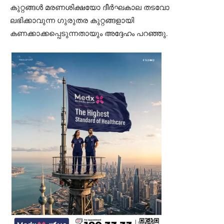
കുറ്റങ്ങൾ മരണശിക്ഷയോ ദീർഘകാല തടവോ
ലഭിക്കാവുന്ന ഗുരുതര കുറ്റങ്ങളായി
കണക്കാക്കപ്പെടുന്നതായും അദ്ദേഹം പറഞ്ഞു.