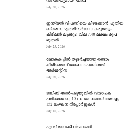
നടപടിയുമായി ഫിഫ
July 30, 2026
ഇന്ത്യൻ വിപണിയെ കീഴടക്കാന്‍ പുതിയ
ബ്രെസ എത്തി: ടർബോ കരുത്തും
കിടിലൻ ലുക്കും! വില 7.40 ലക്ഷം രൂപ
മുതൽ
July 25, 2026
ലോകകപ്പിൽ തുടർച്ചയായ രണ്ടാം
കിരീടമെന്ന് മോഹം പൊലിഞ്ഞ്
അർ‍ജന്റീന
July 20, 2026
ജലീബ് അൽ-ഷുയൂഖിൽ വ്യാപക
പരിശോധന; 10 സ്ഥാപനങ്ങൾ അടച്ചു,
152 ലംഘന റിപ്പോർട്ടുകൾ
July 16, 2026
എസ് ജാനകി വിടവാങ്ങി