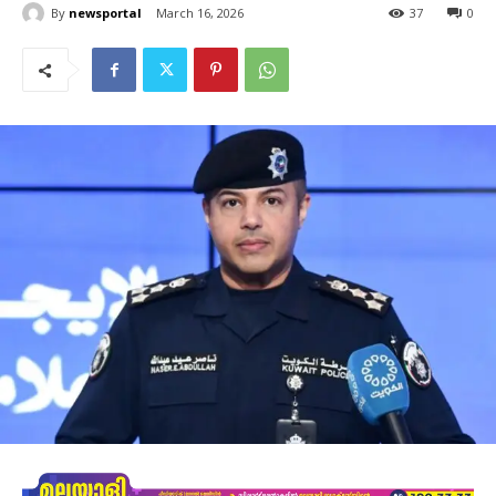
By
newsportal
March 16, 2026
37
0