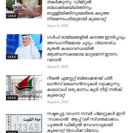
തകർക്കുന്നു: ഡിജിറ്റൽ
ബ്ലാക്ക്‌മെയിലിങ്ങിനും
ബുള്ളിയിങ്ങിനുമെതിരെ കടുത്ത
GULF
നിയമനടപടിയുമായി കുവൈറ്റ്
August 6, 2026
ഗൾഫ് രാജ്യങ്ങളിൽ കനത്ത ഈർപ്പവും
അസഹനീയമായ ചൂടും: വ്യാഴാഴ്ച
മുതൽ കാലാവസ്ഥയിൽ
ആശ്വാസകരമായ മാറ്റമെന്ന് ഈസ
GULF
റമദാൻ
August 6, 2026
റിയൽ എസ്റ്റേറ്റ് ബ്രോക്കറേജ് ഫ്രീ
ലാൻസ് ലൈസൻസുകൾ റദ്ദാക്കുന്നു:
കാലാവധി ഒരു മാസം കൂടി നീട്ടി നൽകി
കുവൈറ്റ്
GULF
August 6, 2026
നഷ്ടപ്പെട്ട വാഹന നമ്പർ പ്ലേറ്റുകൾ ഇനി
‘സാഹെൽ’ ആപ്പ് വഴി സ്വന്തമാക്കാം:
പുത്തൻ ഡിജിറ്റൽ സേവനവുമായി
കുവൈറ്റ് ട്രാഫിക് വിഭാഗം