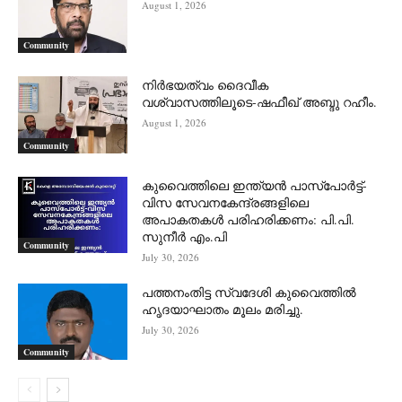
August 1, 2026
Community
നിർഭയത്വം ദൈവീക
വശ്വാസത്തിലൂടെ-ഷഫീഖ് അബ്ദു റഹീം.
August 1, 2026
Community
കുവൈത്തിലെ ഇന്ത്യൻ പാസ്‌പോർട്ട്-
വിസ സേവനകേന്ദ്രങ്ങളിലെ
അപാകതകൾ പരിഹരിക്കണം: പി.പി.
സുനീർ എം.പി
Community
July 30, 2026
പത്തനംതിട്ട സ്വദേശി കുവൈത്തിൽ
ഹൃദയാഘാതം മൂലം മരിച്ചു.
July 30, 2026
Community