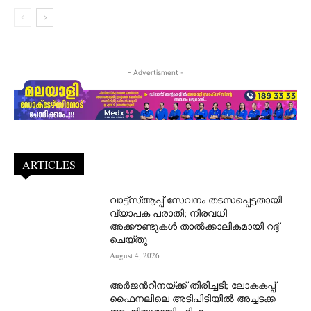
- Advertisment -
ARTICLES
വാട്ട്‌സ്ആപ്പ് സേവനം തടസപ്പെട്ടതായി
വ്യാപക പരാതി; നിരവധി
അക്കൗണ്ടുകൾ താൽക്കാലികമായി റദ്ദ്
ചെയ്തു
August 4, 2026
അർജന്‍റീനയ്ക്ക് തിരിച്ചടി; ലോകകപ്പ്
ഫൈനലിലെ അടിപിടിയിൽ അച്ചടക്ക