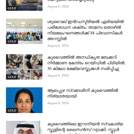
August 6, 2026
GULF
ശുവൈഖ് ഇൻഡസ്ട്രിയൽ ഏരിയയിൽ
പരിശോധന ശക്തം; താമസ-തൊഴിൽ
നിയമലംഘനങ്ങൾക്ക് 48 പ്രവാസികൾ
അറസ്റ്റിൽ
GULF
August 6, 2026
കുവൈത്തിൽ അനധികൃത ബേക്കറി
നിർമ്മാണ കേന്ദ്രം റെയ്ഡിൽ പിടിയിൽ;
30 കിലോ ഭക്ഷ്യവസ്തുക്കൾ നശിപ്പിച്ചു
August 6, 2026
GULF
ആലപ്പുഴ സ്വദേശിനി കുവൈത്തിൽ
നിര്യാതയായി
August 6, 2026
GULF
കുവൈത്തിലെ ഇറാനിയൻ സ്വകാര്യ
സ്കൂളിന്റെ ലൈസൻസ് റദ്ദാക്കി; സ്കൂൾ