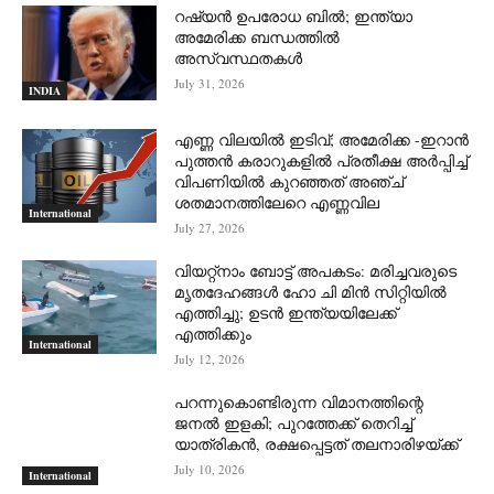
റഷ്യന്‍ ഉപരോധ ബില്‍; ഇന്ത്യാ
അമേരിക്ക ബന്ധത്തില്‍
അസ്വസ്ഥതകള്‍
July 31, 2026
INDIA
എണ്ണ വിലയില്‍ ഇടിവ്; അമേരിക്ക -ഇറാന്‍
പുത്തന്‍ കരാറുകളില്‍ പ്രതീക്ഷ അര്‍പ്പിച്ച്
വിപണിയില്‍ കുറഞ്ഞത് അഞ്ച്
ശതമാനത്തിലേറെ എണ്ണവില
International
July 27, 2026
വിയറ്റ്നാം ബോട്ട് അപകടം: മരിച്ചവരുടെ
മൃതദേഹങ്ങൾ ഹോ ചി മിൻ സിറ്റിയിൽ
എത്തിച്ചു; ഉടൻ ഇന്ത്യയിലേക്ക്
എത്തിക്കും
International
July 12, 2026
പറന്നുകൊണ്ടിരുന്ന വിമാനത്തിന്റെ
ജനൽ ഇളകി; പുറത്തേക്ക് തെറിച്ച്
യാത്രികൻ, രക്ഷപ്പെട്ടത് തലനാരിഴയ്ക്ക്
July 10, 2026
International