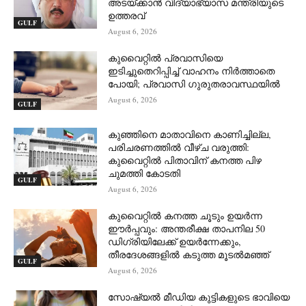
അടയ്ക്കാൻ വിദ്യാഭ്യാസ മന്ത്രിയുടെ
ഉത്തരവ്
GULF
August 6, 2026
കുവൈറ്റിൽ പ്രവാസിയെ
ഇടിച്ചുതെറിപ്പിച്ച് വാഹനം നിർത്താതെ
പോയി; പ്രവാസി ഗുരുതരാവസ്ഥയിൽ
August 6, 2026
GULF
കുഞ്ഞിനെ മാതാവിനെ കാണിച്ചില്ല,
പരിചരണത്തിൽ വീഴ്ച വരുത്തി:
കുവൈറ്റിൽ പിതാവിന് കനത്ത പിഴ
ചുമത്തി കോടതി
GULF
August 6, 2026
കുവൈറ്റിൽ കനത്ത ചൂടും ഉയർന്ന
ഈർപ്പവും: അന്തരീക്ഷ താപനില 50
ഡിഗ്രിയിലേക്ക് ഉയർന്നേക്കും,
തീരദേശങ്ങളിൽ കടുത്ത മൂടൽമഞ്ഞ്
GULF
August 6, 2026
സോഷ്യൽ മീഡിയ കുട്ടികളുടെ ഭാവിയെ