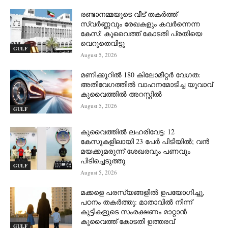
രണ്ടാനമ്മയുടെ വീട് തകർത്ത്
സ്വർണ്ണവും രേഖകളും കവർന്നെന്ന
കേസ്: കുവൈത്ത് കോടതി പ്രതിയെ
വെറുതെവിട്ടു
GULF
August 5, 2026
മണിക്കൂറിൽ 180 കിലോമീറ്റർ വേഗത:
അതിവേഗത്തിൽ വാഹനമോടിച്ച യുവാവ്
കുവൈത്തിൽ അറസ്റ്റിൽ
August 5, 2026
GULF
കുവൈത്തിൽ ലഹരിവേട്ട: 12
കേസുകളിലായി 23 പേർ പിടിയിൽ; വൻ
മയക്കുമരുന്ന് ശേഖരവും പണവും
പിടിച്ചെടുത്തു
GULF
August 5, 2026
മക്കളെ പരസ്യങ്ങളിൽ ഉപയോഗിച്ചു,
പഠനം തകർത്തു: മാതാവിൽ നിന്ന്
കുട്ടികളുടെ സംരക്ഷണം മാറ്റാൻ
കുവൈത്ത് കോടതി ഉത്തരവ്
GULF