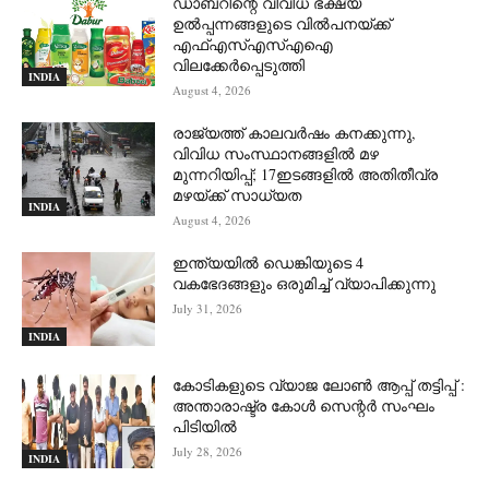
ഡാബറിന്റെ വിവിധ ഭക്ഷ്യ
ഉൽപ്പന്നങ്ങളുടെ വിൽപനയ്ക്ക്
എഫ്എസ്എസ്എഐ
വിലക്കേർപ്പെടുത്തി
INDIA
August 4, 2026
രാജ്യത്ത് കാലവർഷം കനക്കുന്നു,
വിവിധ സംസ്ഥാനങ്ങളിൽ മഴ
മുന്നറിയിപ്പ്; 17ഇടങ്ങളിൽ അതിതീവ്ര
മഴയ്ക്ക് സാധ്യത
INDIA
August 4, 2026
ഇന്ത്യയിൽ ഡെങ്കിയുടെ 4
വകഭേദങ്ങളും ഒരുമിച്ച് വ്യാപിക്കുന്നു
July 31, 2026
INDIA
കോടികളുടെ വ്യാജ ലോൺ ആപ്പ് തട്ടിപ്പ് :
അന്താരാഷ്ട്ര കോൾ സെന്റർ സംഘം
പിടിയില്‍
July 28, 2026
INDIA