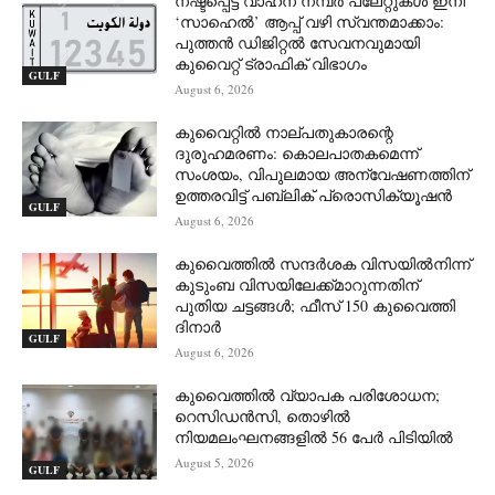
നഷ്ടപ്പെട്ട വാഹന നമ്പർ പ്ലേറ്റുകൾ ഇനി
‘സാഹെൽ’ ആപ്പ് വഴി സ്വന്തമാക്കാം:
പുത്തൻ ഡിജിറ്റൽ സേവനവുമായി
കുവൈറ്റ് ട്രാഫിക് വിഭാഗം
GULF
August 6, 2026
കുവൈറ്റിൽ നാല്പതുകാരന്റെ
ദുരൂഹമരണം: കൊലപാതകമെന്ന്
സംശയം, വിപുലമായ അന്വേഷണത്തിന്
ഉത്തരവിട്ട് പബ്ലിക് പ്രൊസിക്യൂഷൻ
GULF
August 6, 2026
കുവൈത്തിൽ സന്ദർശക വിസയിൽനിന്ന്
കുടുംബ വിസയിലേക്ക്മാറുന്നതിന്
പുതിയ ചട്ടങ്ങൾ; ഫീസ് 150 കുവൈത്തി
ദിനാർ
GULF
August 6, 2026
കുവൈത്തിൽ വ്യാപക പരിശോധന;
റെസിഡൻസി, തൊഴിൽ
നിയമലംഘനങ്ങളിൽ 56 പേർ പിടിയിൽ
August 5, 2026
GULF