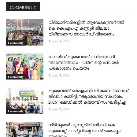
COMMUNITY
വിദ്യാർത്ഥികളിൽ ആവേശമുണർത്തി
കെ.കെ.എം.എ കണ്ണൂർ ജില്ലാ
വിദ്യാഭാസ അവാർഡ് വിതരണം
August 3, 2026
Community
വോയ്സ് കുവൈത്ത് വനിതാവേദി
“ഓണോത്സവം – 2026” ന്റെ ഫ്ലയർ
പ്രകാശനം ചെയ്തു
August 3, 2026
Community
കുവൈത്ത് കെഎംസിസി കാസർഗോഡ്
ജില്ലാ കമ്മിറ്റി; “ആരോഗ്യ സ്പർശം
2026” മെഡിക്കൽ ക്യാമ്പ് സംഘടിപ്പിച്ചു
August 2, 2026
Community
ശ്രീകുമാർ പുന്നൂരിന് ബി.ഡി.കെ
കുവൈറ്റ് ചാപ്റ്ററിന്റെ യാത്രയയപ്പും
ആദരവും