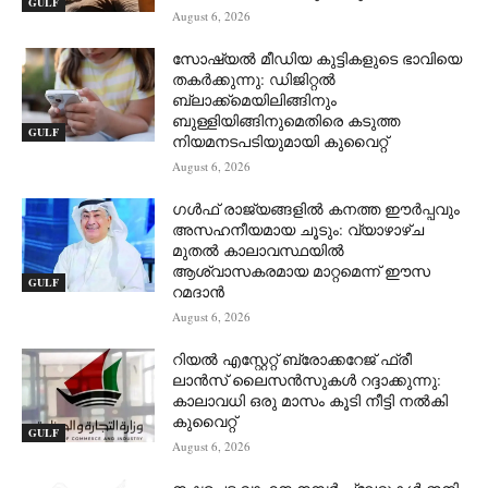
GULF
August 6, 2026
സോഷ്യൽ മീഡിയ കുട്ടികളുടെ ഭാവിയെ
തകർക്കുന്നു: ഡിജിറ്റൽ
ബ്ലാക്ക്‌മെയിലിങ്ങിനും
ബുള്ളിയിങ്ങിനുമെതിരെ കടുത്ത
GULF
നിയമനടപടിയുമായി കുവൈറ്റ്
August 6, 2026
ഗൾഫ് രാജ്യങ്ങളിൽ കനത്ത ഈർപ്പവും
അസഹനീയമായ ചൂടും: വ്യാഴാഴ്ച
മുതൽ കാലാവസ്ഥയിൽ
ആശ്വാസകരമായ മാറ്റമെന്ന് ഈസ
GULF
റമദാൻ
August 6, 2026
റിയൽ എസ്റ്റേറ്റ് ബ്രോക്കറേജ് ഫ്രീ
ലാൻസ് ലൈസൻസുകൾ റദ്ദാക്കുന്നു:
കാലാവധി ഒരു മാസം കൂടി നീട്ടി നൽകി
കുവൈറ്റ്
GULF
August 6, 2026