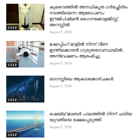
കുവൈത്തിൽ അനധികൃത ഗർഭച്ഛിദ്രം
നടത്തിയെന്ന ആരോപണം:
ഈജിപ്ഷ്യൻ ഗൈനക്കോളജിസ്റ്റ്
അറസ്റ്റിൽ
GULF
August 5, 2026
ഷോപ്പിംഗ് മാളിൽ നിന്ന് വീണ
ഇന്ത്യക്കാരൻ ഗുരുതരാവസ്ഥയിൽ;
അന്വേഷണം ആരംഭിച്ചു.
August 5, 2026
GULF
ഓഗസ്റ്റിലെ ആകാശക്കാഴ്ചകൾ.
August 5, 2026
GULF
ഷെയ്ഖ് ജാബർ പാലത്തിൽ നിന്ന് ചാടിയ
യുവതിയെ രക്ഷപ്പെടുത്തി
August 5, 2026
GULF