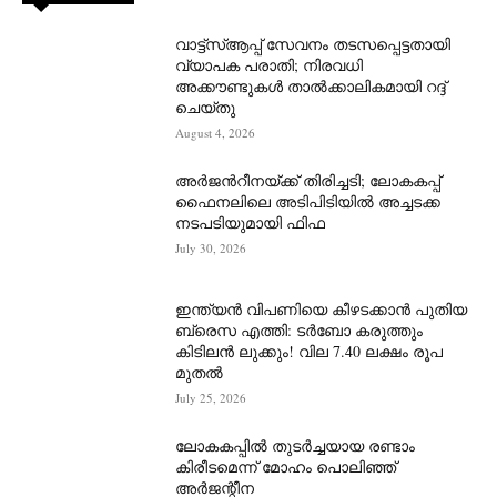
വാട്ട്‌സ്ആപ്പ് സേവനം തടസപ്പെട്ടതായി
വ്യാപക പരാതി; നിരവധി
അക്കൗണ്ടുകൾ താൽക്കാലികമായി റദ്ദ്
ചെയ്തു
August 4, 2026
അർജന്‍റീനയ്ക്ക് തിരിച്ചടി; ലോകകപ്പ്
ഫൈനലിലെ അടിപിടിയിൽ അച്ചടക്ക
നടപടിയുമായി ഫിഫ
July 30, 2026
ഇന്ത്യൻ വിപണിയെ കീഴടക്കാന്‍ പുതിയ
ബ്രെസ എത്തി: ടർബോ കരുത്തും
കിടിലൻ ലുക്കും! വില 7.40 ലക്ഷം രൂപ
മുതൽ
July 25, 2026
ലോകകപ്പിൽ തുടർച്ചയായ രണ്ടാം
കിരീടമെന്ന് മോഹം പൊലിഞ്ഞ്
അർ‍ജന്റീന