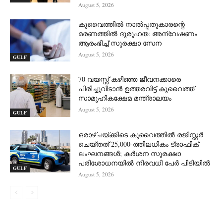
August 5, 2026
കുവൈത്തിൽ നാല്‍പ്പതുകാരന്റെ
മരണത്തിൽ ദുരൂഹത: അന്വേഷണം
ആരംഭിച്ച് സുരക്ഷാ സേന
August 5, 2026
GULF
70 വയസ്സ് കഴിഞ്ഞ ജീവനക്കാരെ
പിരിച്ചുവിടാൻ ഉത്തരവിട്ട് കുവൈത്ത്
സാമൂഹികക്ഷേമ മന്ത്രാലയം
August 5, 2026
GULF
ഒരാഴ്ചയ്ക്കിടെ കുവൈത്തിൽ രജിസ്റ്റർ
ചെയ്തത് 25,000-ത്തിലധികം ട്രാഫിക്
ലംഘനങ്ങൾ; കർശന സുരക്ഷാ
പരിശോധനയിൽ നിരവധി പേർ പിടിയിൽ
GULF
August 5, 2026