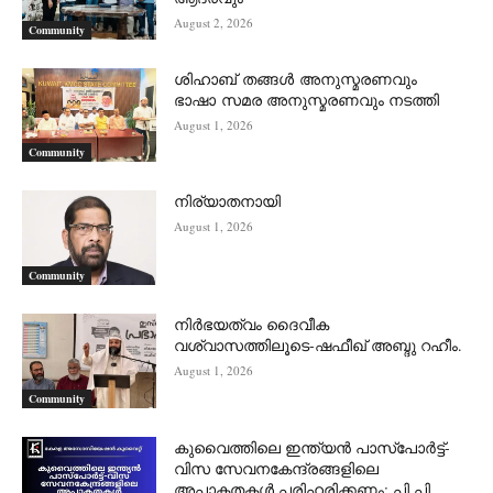
August 2, 2026
Community
ശിഹാബ് തങ്ങൾ അനുസ്മരണവും
ഭാഷാ സമര അനുസ്മരണവും നടത്തി
August 1, 2026
Community
നിര്യാതനായി
August 1, 2026
Community
നിർഭയത്വം ദൈവീക
വശ്വാസത്തിലൂടെ-ഷഫീഖ് അബ്ദു റഹീം.
August 1, 2026
Community
കുവൈത്തിലെ ഇന്ത്യൻ പാസ്‌പോർട്ട്-
വിസ സേവനകേന്ദ്രങ്ങളിലെ
അപാകതകൾ പരിഹരിക്കണം: പി.പി.