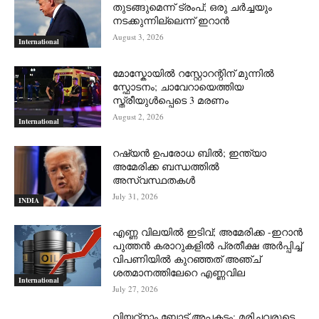
തുടങ്ങുമെന്ന് ട്രംപ്; ഒരു ചര്‍ച്ചയും
നടക്കുന്നില്ലെന്ന് ഇറാന്‍
August 3, 2026
International
മോസ്കോയിൽ റസ്റ്റോറന്റിന് മുന്നിൽ
സ്ഫോടനം; ചാവേറായെത്തിയ
സ്ത്രീയുൾപ്പെടെ 3 മരണം
August 2, 2026
International
റഷ്യന്‍ ഉപരോധ ബില്‍; ഇന്ത്യാ
അമേരിക്ക ബന്ധത്തില്‍
അസ്വസ്ഥതകള്‍
July 31, 2026
INDIA
എണ്ണ വിലയില്‍ ഇടിവ്; അമേരിക്ക -ഇറാന്‍
പുത്തന്‍ കരാറുകളില്‍ പ്രതീക്ഷ അര്‍പ്പിച്ച്
വിപണിയില്‍ കുറഞ്ഞത് അഞ്ച്
ശതമാനത്തിലേറെ എണ്ണവില
International
July 27, 2026
വിയറ്റ്നാം ബോട്ട് അപകടം: മരിച്ചവരുടെ