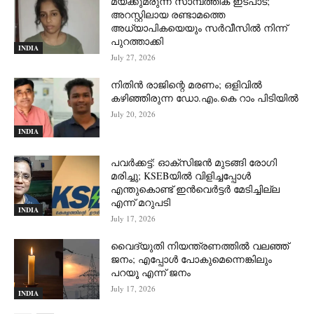
മയക്കുമരുന്ന് സാമ്പത്തിക ഇടപാട്;
അറസ്റ്റിലായ രണ്ടാമത്തെ
അധ്യാപികയെയും സർവീസിൽ നിന്ന്
പുറത്താക്കി
INDIA
July 27, 2026
നിതിൻ രാജിന്റെ മരണം; ഒളിവിൽ
കഴിഞ്ഞിരുന്ന ഡോ.എം.കെ റാം പിടിയിൽ
July 20, 2026
INDIA
പവർക്കട്ട്: ഓക്‌സിജൻ മുടങ്ങി രോഗി
മരിച്ചു; KSEBയിൽ വിളിച്ചപ്പോൾ
എന്തുകൊണ്ട് ഇൻവെർട്ടർ മേടിച്ചില്ല
എന്ന് മറുപടി
INDIA
July 17, 2026
വൈദ്യുതി നിയന്ത്രണത്തിൽ വലഞ്ഞ്
ജനം; എപ്പോൾ പോകുമെന്നെങ്കിലും
പറയൂ എന്ന് ജനം
July 17, 2026
INDIA