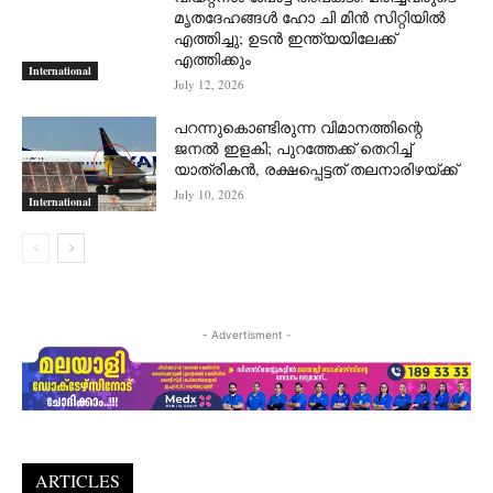
മൃതദേഹങ്ങൾ ഹോ ചി മിൻ സിറ്റിയിൽ
എത്തിച്ചു; ഉടൻ ഇന്ത്യയിലേക്ക്
എത്തിക്കും
International
July 12, 2026
പറന്നുകൊണ്ടിരുന്ന വിമാനത്തിന്റെ
ജനൽ ഇളകി; പുറത്തേക്ക് തെറിച്ച്
യാത്രികൻ, രക്ഷപ്പെട്ടത് തലനാരിഴയ്ക്ക്
July 10, 2026
International
- Advertisment -
ARTICLES