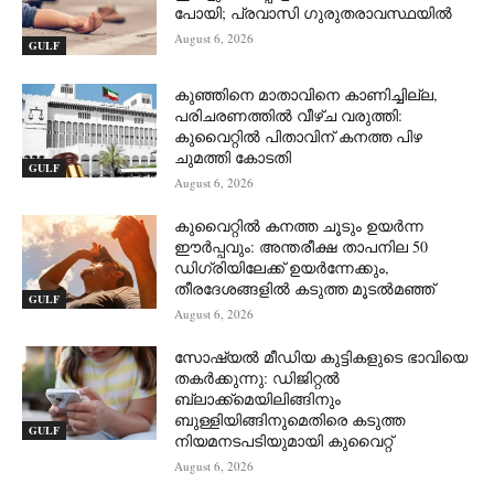
പോയി; പ്രവാസി ഗുരുതരാവസ്ഥയിൽ
August 6, 2026
GULF
കുഞ്ഞിനെ മാതാവിനെ കാണിച്ചില്ല,
പരിചരണത്തിൽ വീഴ്ച വരുത്തി:
കുവൈറ്റിൽ പിതാവിന് കനത്ത പിഴ
ചുമത്തി കോടതി
GULF
August 6, 2026
കുവൈറ്റിൽ കനത്ത ചൂടും ഉയർന്ന
ഈർപ്പവും: അന്തരീക്ഷ താപനില 50
ഡിഗ്രിയിലേക്ക് ഉയർന്നേക്കും,
തീരദേശങ്ങളിൽ കടുത്ത മൂടൽമഞ്ഞ്
GULF
August 6, 2026
സോഷ്യൽ മീഡിയ കുട്ടികളുടെ ഭാവിയെ
തകർക്കുന്നു: ഡിജിറ്റൽ
ബ്ലാക്ക്‌മെയിലിങ്ങിനും
ബുള്ളിയിങ്ങിനുമെതിരെ കടുത്ത
GULF
നിയമനടപടിയുമായി കുവൈറ്റ്
August 6, 2026