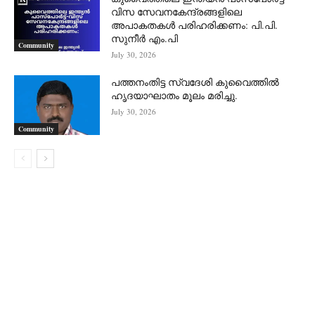
വിസ സേവനകേന്ദ്രങ്ങളിലെ
അപാകതകൾ പരിഹരിക്കണം: പി.പി.
സുനീർ എം.പി
Community
July 30, 2026
പത്തനംതിട്ട സ്വദേശി കുവൈത്തിൽ
ഹൃദയാഘാതം മൂലം മരിച്ചു.
July 30, 2026
Community