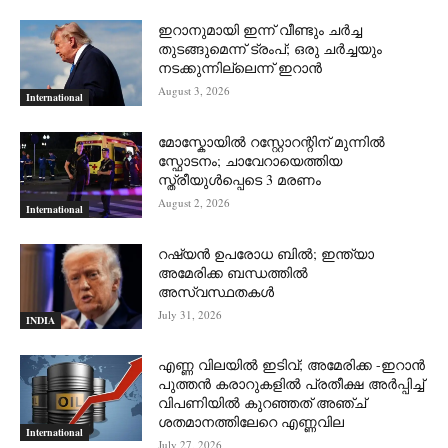
ഇറാനുമായി ഇന്ന് വീണ്ടും ചര്‍ച്ച
തുടങ്ങുമെന്ന് ട്രംപ്; ഒരു ചര്‍ച്ചയും
നടക്കുന്നില്ലെന്ന് ഇറാന്‍
August 3, 2026
International
മോസ്കോയിൽ റസ്റ്റോറന്റിന് മുന്നിൽ
സ്ഫോടനം; ചാവേറായെത്തിയ
സ്ത്രീയുൾപ്പെടെ 3 മരണം
August 2, 2026
International
റഷ്യന്‍ ഉപരോധ ബില്‍; ഇന്ത്യാ
അമേരിക്ക ബന്ധത്തില്‍
അസ്വസ്ഥതകള്‍
July 31, 2026
INDIA
എണ്ണ വിലയില്‍ ഇടിവ്; അമേരിക്ക -ഇറാന്‍
പുത്തന്‍ കരാറുകളില്‍ പ്രതീക്ഷ അര്‍പ്പിച്ച്
വിപണിയില്‍ കുറഞ്ഞത് അഞ്ച്
ശതമാനത്തിലേറെ എണ്ണവില
International
July 27, 2026