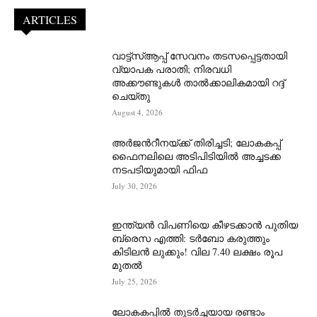
ARTICLES
വാട്ട്‌സ്ആപ്പ് സേവനം തടസപ്പെട്ടതായി
വ്യാപക പരാതി; നിരവധി
അക്കൗണ്ടുകൾ താൽക്കാലികമായി റദ്ദ്
ചെയ്തു
August 4, 2026
അർജന്‍റീനയ്ക്ക് തിരിച്ചടി; ലോകകപ്പ്
ഫൈനലിലെ അടിപിടിയിൽ അച്ചടക്ക
നടപടിയുമായി ഫിഫ
July 30, 2026
ഇന്ത്യൻ വിപണിയെ കീഴടക്കാന്‍ പുതിയ
ബ്രെസ എത്തി: ടർബോ കരുത്തും
കിടിലൻ ലുക്കും! വില 7.40 ലക്ഷം രൂപ
മുതൽ
July 25, 2026
ലോകകപ്പിൽ തുടർച്ചയായ രണ്ടാം