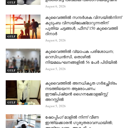
GULF
August 6, 2026
കുവൈത്തിൽ സന്ദർശക വിസയിൽനിന്ന്
കുടുംബ വിസയിലേക്ക്മാറുന്നതിന്
പുതിയ ചട്ടങ്ങൾ; ഫീസ് 150 കുവൈത്തി
ദിനാർ
GULF
August 6, 2026
കുവൈത്തിൽ വ്യാപക പരിശോധന;
റെസിഡൻസി, തൊഴിൽ
നിയമലംഘനങ്ങളിൽ 56 പേർ പിടിയിൽ
August 5, 2026
GULF
കുവൈത്തിൽ അനധികൃത ഗർഭച്ഛിദ്രം
നടത്തിയെന്ന ആരോപണം:
ഈജിപ്ഷ്യൻ ഗൈനക്കോളജിസ്റ്റ്
അറസ്റ്റിൽ
GULF
August 5, 2026
ഷോപ്പിംഗ് മാളിൽ നിന്ന് വീണ
ഇന്ത്യക്കാരൻ ഗുരുതരാവസ്ഥയിൽ;
അന്വേഷണം ആരംഭിച്ചു.