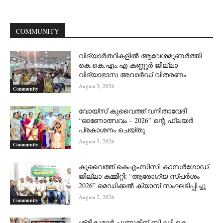
COMMUNITY
വിദ്യാർത്ഥികളിൽ ആവേശമുണർത്തി
കെ.കെ.എം.എ കണ്ണൂർ ജില്ലാ
വിദ്യാഭാസ അവാർഡ് വിതരണം
August 3, 2026
Community
വോയ്സ് കുവൈത്ത് വനിതാവേദി
“ഓണോത്സവം – 2026” ന്റെ ഫ്ലയർ
പ്രകാശനം ചെയ്തു
August 3, 2026
Community
കുവൈത്ത് കെഎംസിസി കാസർഗോഡ്
ജില്ലാ കമ്മിറ്റി; “ആരോഗ്യ സ്പർശം
2026” മെഡിക്കൽ ക്യാമ്പ് സംഘടിപ്പിച്ചു
August 2, 2026
Community
ശ്രീകുമാർ പുന്നൂരിന് ബി.ഡി.കെ