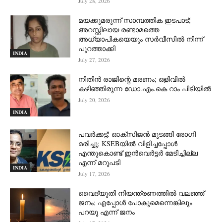
July 28, 2026
മയക്കുമരുന്ന് സാമ്പത്തിക ഇടപാട്;
അറസ്റ്റിലായ രണ്ടാമത്തെ
അധ്യാപികയെയും സർവീസിൽ നിന്ന്
പുറത്താക്കി
INDIA
July 27, 2026
നിതിൻ രാജിന്റെ മരണം; ഒളിവിൽ
കഴിഞ്ഞിരുന്ന ഡോ.എം.കെ റാം പിടിയിൽ
July 20, 2026
INDIA
പവർക്കട്ട്: ഓക്‌സിജൻ മുടങ്ങി രോഗി
മരിച്ചു; KSEBയിൽ വിളിച്ചപ്പോൾ
എന്തുകൊണ്ട് ഇൻവെർട്ടർ മേടിച്ചില്ല
എന്ന് മറുപടി
INDIA
July 17, 2026
വൈദ്യുതി നിയന്ത്രണത്തിൽ വലഞ്ഞ്
ജനം; എപ്പോൾ പോകുമെന്നെങ്കിലും
പറയൂ എന്ന് ജനം