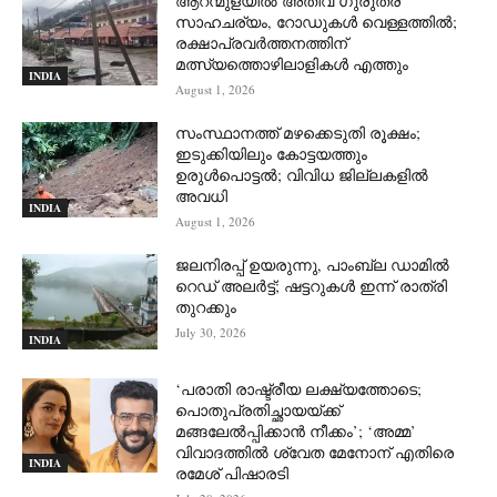
ആറന്മുളയില്‍ അതീവ ഗുരുതര
സാഹചര്യം, റോഡുകള്‍ വെള്ളത്തില്‍;
രക്ഷാപ്രവര്‍ത്തനത്തിന്
മത്സ്യത്തൊഴിലാളികള്‍ എത്തും
INDIA
August 1, 2026
സംസ്ഥാനത്ത് മഴക്കെടുതി രൂക്ഷം;
ഇടുക്കിയിലും കോട്ടയത്തും
ഉരുള്‍പൊട്ടല്‍; വിവിധ ജില്ലകളില്‍
അവധി
INDIA
August 1, 2026
ജലനിരപ്പ് ഉയരുന്നു, പാംബ്ല ഡാമിൽ
റെഡ് അലർട്ട്; ഷട്ടറുകൾ ഇന്ന് രാത്രി
തുറക്കും
July 30, 2026
INDIA
‘പരാതി രാഷ്ട്രീയ ലക്ഷ്യത്തോടെ;
പൊതുപ്രതിച്ഛായയ്ക്ക്
മങ്ങലേല്‍പ്പിക്കാന്‍ നീക്കം’; ‘അമ്മ’
വിവാദത്തില്‍ ശ്വേത മേനോന് എതിരെ
INDIA
രമേശ് പിഷാരടി