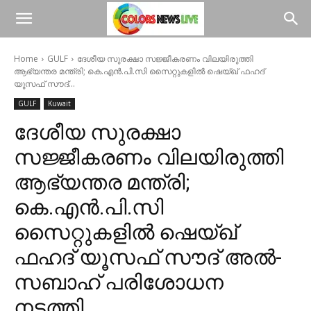
Home
GULF
ദേശീയ സുരക്ഷാ സജ്ജീകരണം വിലയിരുത്തി
ആഭ്യന്തര മന്ത്രി; കെ.എൻ.പി.സി സൈറ്റുകളിൽ ഷെയ്ഖ് ഫഹദ്
യൂസഫ് സൗദ്...
GULF
Kuwait
ദേശീയ സുരക്ഷാ
സജ്ജീകരണം വിലയിരുത്തി
ആഭ്യന്തര മന്ത്രി;
കെ.എൻ.പി.സി
സൈറ്റുകളിൽ ഷെയ്ഖ്
ഫഹദ് യൂസഫ് സൗദ് അൽ-
സബാഹ് പരിശോധന
നടത്തി