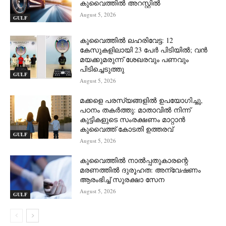
കുവൈത്തിൽ അറസ്റ്റിൽ
August 5, 2026
GULF
കുവൈത്തിൽ ലഹരിവേട്ട: 12
കേസുകളിലായി 23 പേർ പിടിയിൽ; വൻ
മയക്കുമരുന്ന് ശേഖരവും പണവും
പിടിച്ചെടുത്തു
GULF
August 5, 2026
മക്കളെ പരസ്യങ്ങളിൽ ഉപയോഗിച്ചു,
പഠനം തകർത്തു: മാതാവിൽ നിന്ന്
കുട്ടികളുടെ സംരക്ഷണം മാറ്റാൻ
കുവൈത്ത് കോടതി ഉത്തരവ്
GULF
August 5, 2026
കുവൈത്തിൽ നാല്‍പ്പതുകാരന്റെ
മരണത്തിൽ ദുരൂഹത: അന്വേഷണം
ആരംഭിച്ച് സുരക്ഷാ സേന
August 5, 2026
GULF