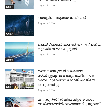
August 5, 2026
GULF
ഓഗസ്റ്റിലെ ആകാശക്കാഴ്ചകൾ.
August 5, 2026
GULF
ഷെയ്ഖ് ജാബർ പാലത്തിൽ നിന്ന് ചാടിയ
യുവതിയെ രക്ഷപ്പെടുത്തി
August 5, 2026
GULF
രണ്ടാനമ്മയുടെ വീട് തകർത്ത്
സ്വർണ്ണവും രേഖകളും കവർന്നെന്ന
കേസ്: കുവൈത്ത് കോടതി പ്രതിയെ
വെറുതെവിട്ടു
GULF
August 5, 2026
മണിക്കൂറിൽ 180 കിലോമീറ്റർ വേഗത:
അതിവേഗത്തിൽ വാഹനമോടിച്ച യുവാവ്