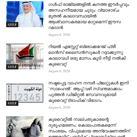
ഗൾഫ് രാജ്യങ്ങളിൽ കനത്ത ഈർപ്പവും
അസഹനീയമായ ചൂടും: വ്യാഴാഴ്ച
മുതൽ കാലാവസ്ഥയിൽ
ആശ്വാസകരമായ മാറ്റമെന്ന് ഈസ
GULF
റമദാൻ
August 6, 2026
റിയൽ എസ്റ്റേറ്റ് ബ്രോക്കറേജ് ഫ്രീ
ലാൻസ് ലൈസൻസുകൾ റദ്ദാക്കുന്നു:
കാലാവധി ഒരു മാസം കൂടി നീട്ടി നൽകി
കുവൈറ്റ്
GULF
August 6, 2026
നഷ്ടപ്പെട്ട വാഹന നമ്പർ പ്ലേറ്റുകൾ ഇനി
‘സാഹെൽ’ ആപ്പ് വഴി സ്വന്തമാക്കാം:
പുത്തൻ ഡിജിറ്റൽ സേവനവുമായി
കുവൈറ്റ് ട്രാഫിക് വിഭാഗം
GULF
August 6, 2026
കുവൈറ്റിൽ നാല്പതുകാരന്റെ
ദുരൂഹമരണം: കൊലപാതകമെന്ന്
സംശയം, വിപുലമായ അന്വേഷണത്തിന്
ഉത്തരവിട്ട് പബ്ലിക് പ്രൊസിക്യൂഷൻ