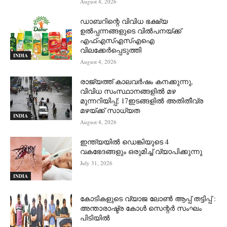
August 4, 2026
ഡാബറിന്റെ വിവിധ ഭക്ഷ്യ
ഉൽപ്പന്നങ്ങളുടെ വിൽപനയ്ക്ക്
എഫ്എസ്എസ്എഐ
വിലക്കേർപ്പെടുത്തി
INDIA
August 4, 2026
രാജ്യത്ത് കാലവർഷം കനക്കുന്നു,
വിവിധ സംസ്ഥാനങ്ങളിൽ മഴ
മുന്നറിയിപ്പ്; 17ഇടങ്ങളിൽ അതിതീവ്ര
മഴയ്ക്ക് സാധ്യത
INDIA
August 4, 2026
ഇന്ത്യയിൽ ഡെങ്കിയുടെ 4
വകഭേദങ്ങളും ഒരുമിച്ച് വ്യാപിക്കുന്നു
July 31, 2026
INDIA
കോടികളുടെ വ്യാജ ലോൺ ആപ്പ് തട്ടിപ്പ് :
അന്താരാഷ്ട്ര കോൾ സെന്റർ സംഘം
പിടിയില്‍