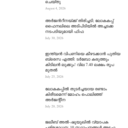
ചെയ്തു
August 4, 2026
അർജന്‍റീനയ്ക്ക് തിരിച്ചടി; ലോകകപ്പ്
ഫൈനലിലെ അടിപിടിയിൽ അച്ചടക്ക
നടപടിയുമായി ഫിഫ
July 30, 2026
ഇന്ത്യൻ വിപണിയെ കീഴടക്കാന്‍ പുതിയ
ബ്രെസ എത്തി: ടർബോ കരുത്തും
കിടിലൻ ലുക്കും! വില 7.40 ലക്ഷം രൂപ
മുതൽ
July 25, 2026
ലോകകപ്പിൽ തുടർച്ചയായ രണ്ടാം
കിരീടമെന്ന് മോഹം പൊലിഞ്ഞ്
അർ‍ജന്റീന
July 20, 2026
ജലീബ് അൽ-ഷുയൂഖിൽ വ്യാപക
പരിശോധന; 10 സ്ഥാപനങ്ങൾ അടച്ചു,