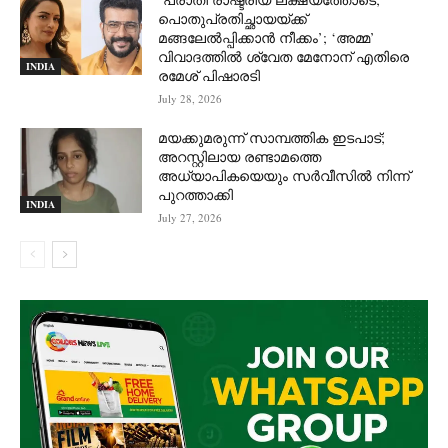
പൊതുപ്രതിച്ഛായയ്ക്ക്
മങ്ങലേല്‍പ്പിക്കാന്‍ നീക്കം’; ‘അമ്മ’
വിവാദത്തില്‍ ശ്വേത മേനോന് എതിരെ
INDIA
രമേശ് പിഷാരടി
July 28, 2026
മയക്കുമരുന്ന് സാമ്പത്തിക ഇടപാട്;
അറസ്റ്റിലായ രണ്ടാമത്തെ
അധ്യാപികയെയും സർവീസിൽ നിന്ന്
പുറത്താക്കി
INDIA
July 27, 2026