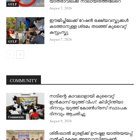
യാത്രാവിലക്ക് നാലായിരത്തിലേറെ
GULF
August 7, 2026
ഈജിപ്തിലേക്ക് റേഷൻ ഭക്ഷ്യവസ്തുക്കൾ
കടത്താനുള്ള ശ്രമം തടഞ്ഞ് കുവൈറ്റ്
കസ്റ്റംസ്കു
August 7, 2026
GULF
COMMUNITY
നാടിന്റെ കാവലാളായി കുവൈറ്റ്
ഇൻകാസ് യൂത്ത് വിംഗ്: ക്വിറ്റിന്ത്യാ
ദിനവും യൂത്ത് കോൺഗ്രസ് സ്ഥാപക
ദിനവും ആചരിച്ചു
Community
August 9, 2026
ശ്രീoലാൽ മുരളിക്ക് ഊഷ്മള യാത്രയയപ്പ്
നൽകി കേരള അസോസിയേഷൻ