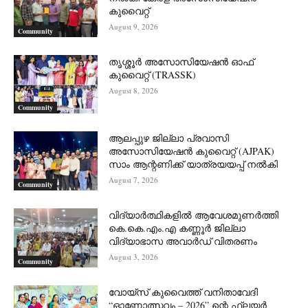
കുവൈറ്റ്
August 9, 2026
Community
തൃശ്ശൂർ അസോസിയേഷൻ ഓഫ്
കുവൈറ്റ്‌ (TRASSK)
August 8, 2026
Community
ആലപ്പുഴ ജില്ലാ പ്രവാസി
അസോസിയേഷൻ കുവൈറ്റ് (AJPAK)
സാം ആന്റണിക്ക് യാത്രയയപ്പ് നൽകി
August 7, 2026
Community
വിദ്യാർത്ഥികളിൽ ആവേശമുണർത്തി
കെ.കെ.എം.എ കണ്ണൂർ ജില്ലാ
വിദ്യാഭാസ അവാർഡ് വിതരണം
August 3, 2026
Community
വോയ്സ് കുവൈത്ത് വനിതാവേദി
“ഓണോത്സവം – 2026” ന്റെ ഫ്ലയർ