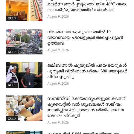
ഉയർന്ന ഈർപ്പവും; താപനില 46°C വരെ,
വൈകിട്ട് മൂടൽമഞ്ഞിന് സാധ്യത
August 9, 2026
GULF
നിയമലംഘനം; കുവൈത്തിൽ 19
വ്യവസായ പ്ലോട്ടുകൾ അടച്ചുപൂട്ടാൻ
ഉത്തരവ്
August 9, 2026
GULF
ജലീബ് അൽ-ഷുയൂഖിൽ പഴയ ടയറുകൾ
പുതുക്കി വിൽക്കാൻ ശ്രമം; 390 ടയറുകൾ
പിടിച്ചെടുത്തു
August 9, 2026
GULF
സബ്‌സിഡി ഭക്ഷ്യവസ്തുക്കളുടെ കടത്ത്:
കുവൈറ്റിൽ വൻ ശൃംഖലകൾ സജീവം;
ഈജിപ്തിലേക്ക് കടത്താൻ ശ്രമിച്ച വലിയ
ശേഖരം പിടികൂടി
GULF
August 9, 2026
കുവൈറ്റിൽ 5,855 യാത്രാ നിരോധന