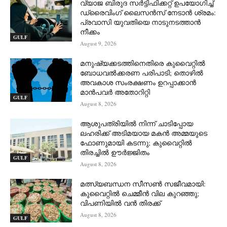
വ്യാജ ബിരുദ സർട്ടിഫിക്കറ്റ് ഉപയോഗിച്ച്
ഡ്രൈവിംഗ് ലൈസൻസ് നേടാൻ ശ്രമം:
പ്രവാസി യുവതിയെ നാടുനടത്താൻ
നീക്കം
GULF
August 9, 2026
മനുഷ്യക്കടത്തിനെതിരെ കുവൈറ്റിൽ
ബോധവൽക്കരണ പരിപാടി; തൊഴിൽ
അവകാശ സംരക്ഷണം ഉറപ്പാക്കാൻ
മാൻപവർ അതോറിറ്റി
GULF
August 8, 2026
ആശുപത്രിയിൽ നിന്ന് ചാടിപ്പോയ
ലഹരിക്ക് അടിമയായ മകൻ അമ്മയുടെ
ഫോണുമായി കടന്നു; കുവൈറ്റിൽ
തിരച്ചിൽ ഊർജ്ജിതം
GULF
August 8, 2026
മത്സ്യബന്ധന സീസൺ സജീവമായി:
കുവൈറ്റിൽ ചെമ്മീൻ വില കുറഞ്ഞു;
വിപണിയിൽ വൻ തിരക്ക്
August 8, 2026
GULF