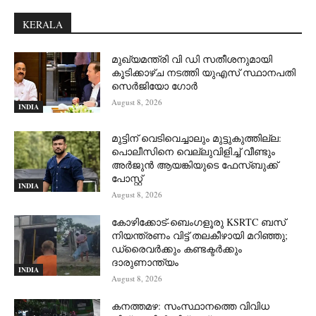
KERALA
മുഖ്യമന്ത്രി വി ഡി സതീശനുമായി
കൂടിക്കാഴ്ച നടത്തി യുഎസ് സ്ഥാനപതി
സെര്‍ജിയോ ഗോര്‍
August 8, 2026
INDIA
മുട്ടിന് വെടിവെച്ചാലും മുട്ടുകുത്തില്ല:
പൊലീസിനെ വെല്ലുവിളിച്ച് വീണ്ടും
അർജുൻ ആയങ്കിയുടെ ഫേസ്ബുക്ക്
പോസ്റ്റ്
INDIA
August 8, 2026
കോഴിക്കോട്-ബെംഗളൂരു KSRTC ബസ്
നിയന്ത്രണം വിട്ട് തലകീഴായി മറിഞ്ഞു;
ഡ്രെെവർക്കും കണ്ടക്ടർക്കും
ദാരുണാന്ത്യം
INDIA
August 8, 2026
കനത്തമഴ: സംസ്ഥാനത്തെ വിവിധ