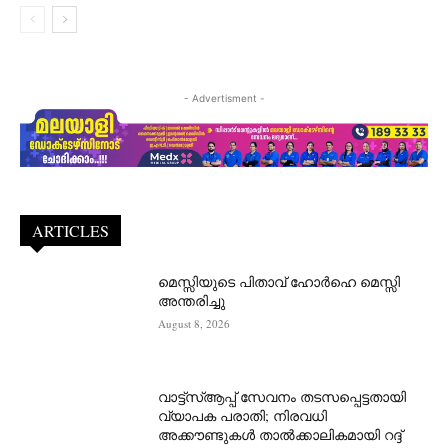
- Advertisment -
ARTICLES
മെസ്സിയുടെ പിതാവ് ഹോർഹെ മെസ്സി
അന്തരിച്ചു
August 8, 2026
വാട്ട്‌സ്ആപ്പ് സേവനം തടസപ്പെട്ടതായി
വ്യാപക പരാതി; നിരവധി
അക്കൗണ്ടുകൾ താൽക്കാലികമായി റദ്ദ്