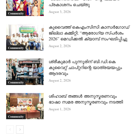
പ്രകാശനം ചെയ്തു
August 3, 2026
Community
കുവൈത്ത് കെഎംസിസി കാസർഗോഡ്
ജില്ലാ കമ്മിറ്റി; “ആരോഗ്യ സ്പർശം
2026” മെഡിക്കൽ ക്യാമ്പ് സംഘടിപ്പിച്ചു
August 2, 2026
Community
ശ്രീകുമാർ പുന്നൂരിന് ബി.ഡി.കെ
കുവൈറ്റ് ചാപ്റ്ററിന്റെ യാത്രയയപ്പും
ആദരവും
August 2, 2026
Community
ശിഹാബ് തങ്ങൾ അനുസ്മരണവും
ഭാഷാ സമര അനുസ്മരണവും നടത്തി
August 1, 2026
Community