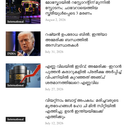
മോസ്കോയിൽ റസ്റ്റോറന്റിന് മുന്നിൽ
സ്ഫോടനം; ചാവേറായെത്തിയ
സ്ത്രീയുൾപ്പെടെ 3 മരണം
August 2, 2026
International
റഷ്യന്‍ ഉപരോധ ബില്‍; ഇന്ത്യാ
അമേരിക്ക ബന്ധത്തില്‍
അസ്വസ്ഥതകള്‍
July 31, 2026
INDIA
എണ്ണ വിലയില്‍ ഇടിവ്; അമേരിക്ക -ഇറാന്‍
പുത്തന്‍ കരാറുകളില്‍ പ്രതീക്ഷ അര്‍പ്പിച്ച്
വിപണിയില്‍ കുറഞ്ഞത് അഞ്ച്
ശതമാനത്തിലേറെ എണ്ണവില
International
July 27, 2026
വിയറ്റ്നാം ബോട്ട് അപകടം: മരിച്ചവരുടെ
മൃതദേഹങ്ങൾ ഹോ ചി മിൻ സിറ്റിയിൽ
എത്തിച്ചു; ഉടൻ ഇന്ത്യയിലേക്ക്
എത്തിക്കും
International
July 12, 2026