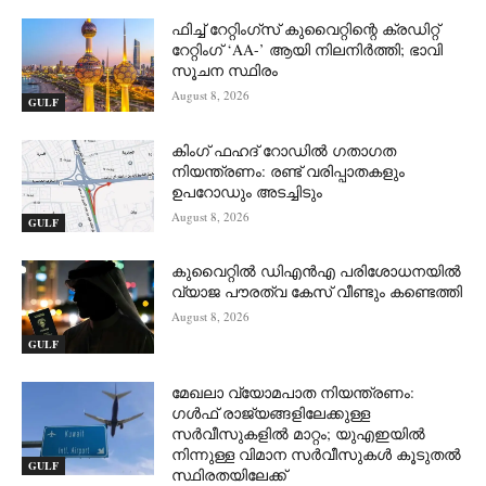
ഫിച്ച് റേറ്റിംഗ്സ് കുവൈറ്റിന്റെ ക്രഡിറ്റ്
റേറ്റിംഗ് ‘AA-’ ആയി നിലനിർത്തി; ഭാവി
സൂചന സ്ഥിരം
August 8, 2026
GULF
കിംഗ് ഫഹദ് റോഡിൽ ഗതാഗത
നിയന്ത്രണം: രണ്ട് വരിപ്പാതകളും
ഉപറോഡും അടച്ചിടും
August 8, 2026
GULF
കുവൈറ്റിൽ ഡിഎൻഎ പരിശോധനയിൽ
വ്യാജ പൗരത്വ കേസ് വീണ്ടും കണ്ടെത്തി
August 8, 2026
GULF
മേഖലാ വ്യോമപാത നിയന്ത്രണം:
ഗൾഫ് രാജ്യങ്ങളിലേക്കുള്ള
സർവീസുകളിൽ മാറ്റം; യുഎഇയിൽ
നിന്നുള്ള വിമാന സർവീസുകൾ കൂടുതൽ
GULF
സ്ഥിരതയിലേക്ക്