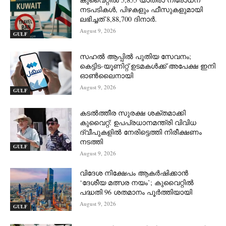
നടപടികൾ, പിഴകളും ഫീസുകളുമായി
ലഭിച്ചത് 8,88,700 ദിനാർ.
August 9, 2026
GULF
സഹൽ ആപ്പിൽ പുതിയ സേവനം;
കെട്ടിട-യൂണിറ്റ് ഉടമകൾക്ക് അപേക്ഷ ഇനി
ഓൺലൈനായി
August 9, 2026
GULF
കടൽത്തീര സുരക്ഷ ശക്തമാക്കി
കുവൈറ്റ്: ഉപപ്രധാനമന്ത്രി വിവിധ
ദ്വീപുകളിൽ നേരിട്ടെത്തി നിരീക്ഷണം
നടത്തി
GULF
August 9, 2026
വിദേശ നിക്ഷേപം ആകർഷിക്കാൻ
‘ദേശീയ മത്സര നയം’; കുവൈറ്റിൽ
പദ്ധതി 96 ശതമാനം പൂർത്തിയായി
August 9, 2026
GULF