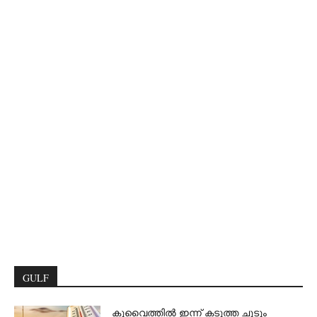
GULF
കുവൈത്തിൽ ഇന്ന് കടുത്ത ചൂടും