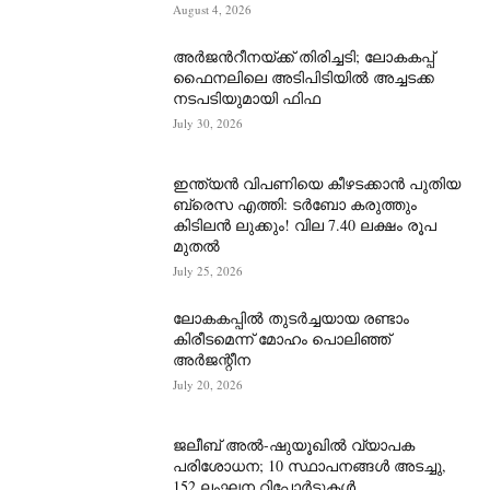
August 4, 2026
അർജന്‍റീനയ്ക്ക് തിരിച്ചടി; ലോകകപ്പ്
ഫൈനലിലെ അടിപിടിയിൽ അച്ചടക്ക
നടപടിയുമായി ഫിഫ
July 30, 2026
ഇന്ത്യൻ വിപണിയെ കീഴടക്കാന്‍ പുതിയ
ബ്രെസ എത്തി: ടർബോ കരുത്തും
കിടിലൻ ലുക്കും! വില 7.40 ലക്ഷം രൂപ
മുതൽ
July 25, 2026
ലോകകപ്പിൽ തുടർച്ചയായ രണ്ടാം
കിരീടമെന്ന് മോഹം പൊലിഞ്ഞ്
അർ‍ജന്റീന
July 20, 2026
ജലീബ് അൽ-ഷുയൂഖിൽ വ്യാപക
പരിശോധന; 10 സ്ഥാപനങ്ങൾ അടച്ചു,
152 ലംഘന റിപ്പോർട്ടുകൾ