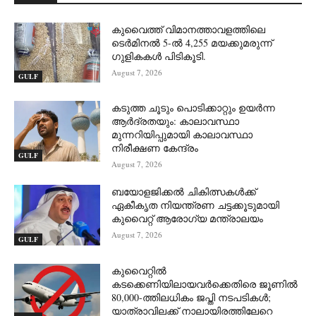
കുവൈത്ത് വിമാനത്താവളത്തിലെ
ടെർമിനൽ 5-ൽ 4,255 മയക്കുമരുന്ന്
ഗുളികകൾ പിടികൂടി.
August 7, 2026
GULF
കടുത്ത ചൂടും പൊടിക്കാറ്റും ഉയർന്ന
ആർദ്രതയും: കാലാവസ്ഥാ
മുന്നറിയിപ്പുമായി കാലാവസ്ഥാ
നിരീക്ഷണ കേന്ദ്രം
GULF
August 7, 2026
ബയോളജിക്കൽ ചികിത്സകൾക്ക്
ഏകീകൃത നിയന്ത്രണ ചട്ടക്കൂടുമായി
കുവൈറ്റ് ആരോഗ്യ മന്ത്രാലയം
August 7, 2026
GULF
കുവൈറ്റിൽ
കടക്കെണിയിലായവർക്കെതിരെ ജൂണിൽ
80,000-ത്തിലധികം ജപ്തി നടപടികൾ;
യാത്രാവിലക്ക് നാലായിരത്തിലേറെ