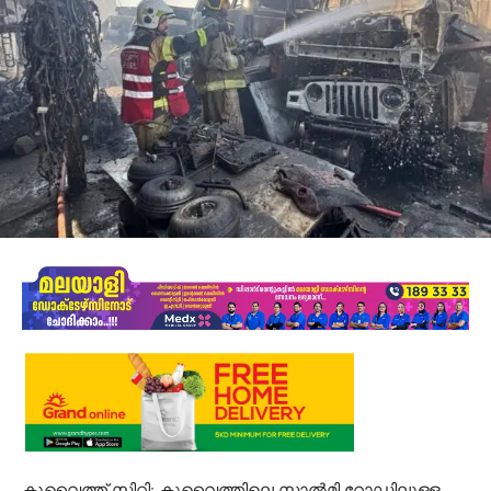
കുവൈത്ത് സിറ്റി: കുവൈത്തിലെ സാൽമി റോഡിലുള്ള