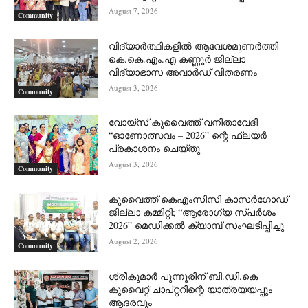
August 7, 2026
Community
വിദ്യാർത്ഥികളിൽ ആവേശമുണർത്തി
കെ.കെ.എം.എ കണ്ണൂർ ജില്ലാ
വിദ്യാഭാസ അവാർഡ് വിതരണം
August 3, 2026
Community
വോയ്സ് കുവൈത്ത് വനിതാവേദി
“ഓണോത്സവം – 2026” ന്റെ ഫ്ലയർ
പ്രകാശനം ചെയ്തു
August 3, 2026
Community
കുവൈത്ത് കെഎംസിസി കാസർഗോഡ്
ജില്ലാ കമ്മിറ്റി; “ആരോഗ്യ സ്പർശം
2026” മെഡിക്കൽ ക്യാമ്പ് സംഘടിപ്പിച്ചു
August 2, 2026
Community
ശ്രീകുമാർ പുന്നൂരിന് ബി.ഡി.കെ
കുവൈറ്റ് ചാപ്റ്ററിന്റെ യാത്രയയപ്പും
ആദരവും