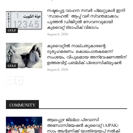
നഷ്ടപ്പെട്ട വാഹന നമ്പർ പ്ലേറ്റുകൾ ഇനി
‘സാഹെൽ’ ആപ്പ് വഴി സ്വന്തമാക്കാം:
പുത്തൻ ഡിജിറ്റൽ സേവനവുമായി
കുവൈറ്റ് ട്രാഫിക് വിഭാഗം
GULF
August 6, 2026
കുവൈറ്റിൽ നാല്പതുകാരന്റെ
ദുരൂഹമരണം: കൊലപാതകമെന്ന്
സംശയം, വിപുലമായ അന്വേഷണത്തിന്
ഉത്തരവിട്ട് പബ്ലിക് പ്രൊസിക്യൂഷൻ
GULF
August 6, 2026
COMMUNITY
ആലപ്പുഴ ജില്ലാ പ്രവാസി
അസോസിയേഷൻ കുവൈറ്റ് (AJPAK)
സാം ആന്റണിക്ക് യാത്രയയപ്പ് നൽകി