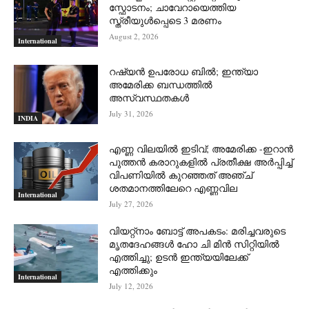
സ്ഫോടനം; ചാവേറായെത്തിയ
സ്ത്രീയുൾപ്പെടെ 3 മരണം
August 2, 2026
International
റഷ്യന്‍ ഉപരോധ ബില്‍; ഇന്ത്യാ
അമേരിക്ക ബന്ധത്തില്‍
അസ്വസ്ഥതകള്‍
July 31, 2026
INDIA
എണ്ണ വിലയില്‍ ഇടിവ്; അമേരിക്ക -ഇറാന്‍
പുത്തന്‍ കരാറുകളില്‍ പ്രതീക്ഷ അര്‍പ്പിച്ച്
വിപണിയില്‍ കുറഞ്ഞത് അഞ്ച്
ശതമാനത്തിലേറെ എണ്ണവില
International
July 27, 2026
വിയറ്റ്നാം ബോട്ട് അപകടം: മരിച്ചവരുടെ
മൃതദേഹങ്ങൾ ഹോ ചി മിൻ സിറ്റിയിൽ
എത്തിച്ചു; ഉടൻ ഇന്ത്യയിലേക്ക്
എത്തിക്കും
International
July 12, 2026