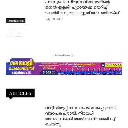
പറന്നുകൊണ്ടിരുന്ന വിമാനത്തിന്റെ
ജനൽ ഇളകി; പുറത്തേക്ക് തെറിച്ച്
യാത്രികൻ, രക്ഷപ്പെട്ടത് തലനാരിഴയ്ക്ക്
July 10, 2026
International
- Advertisment -
ARTICLES
വാട്ട്‌സ്ആപ്പ് സേവനം തടസപ്പെട്ടതായി
വ്യാപക പരാതി; നിരവധി
അക്കൗണ്ടുകൾ താൽക്കാലികമായി റദ്ദ്
ചെയ്തു