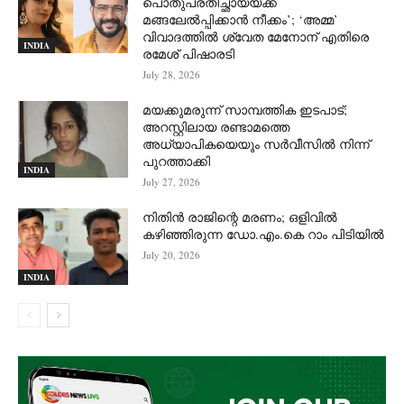
പൊതുപ്രതിച്ഛായയ്ക്ക്
മങ്ങലേല്‍പ്പിക്കാന്‍ നീക്കം’; ‘അമ്മ’
വിവാദത്തില്‍ ശ്വേത മേനോന് എതിരെ
INDIA
രമേശ് പിഷാരടി
July 28, 2026
മയക്കുമരുന്ന് സാമ്പത്തിക ഇടപാട്;
അറസ്റ്റിലായ രണ്ടാമത്തെ
അധ്യാപികയെയും സർവീസിൽ നിന്ന്
പുറത്താക്കി
INDIA
July 27, 2026
നിതിൻ രാജിന്റെ മരണം; ഒളിവിൽ
കഴിഞ്ഞിരുന്ന ഡോ.എം.കെ റാം പിടിയിൽ
July 20, 2026
INDIA