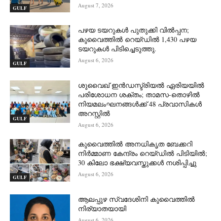
August 7, 2026
GULF
പഴയ ടയറുകൾ പുതുക്കി വിൽപ്പന;
കുവൈത്തിൽ റെയ്ഡിൽ 1,430 പഴയ
ടയറുകൾ പിടിച്ചെടുത്തു.
August 6, 2026
GULF
ശുവൈഖ് ഇൻഡസ്ട്രിയൽ ഏരിയയിൽ
പരിശോധന ശക്തം; താമസ-തൊഴിൽ
നിയമലംഘനങ്ങൾക്ക് 48 പ്രവാസികൾ
അറസ്റ്റിൽ
GULF
August 6, 2026
കുവൈത്തിൽ അനധികൃത ബേക്കറി
നിർമ്മാണ കേന്ദ്രം റെയ്ഡിൽ പിടിയിൽ;
30 കിലോ ഭക്ഷ്യവസ്തുക്കൾ നശിപ്പിച്ചു
August 6, 2026
GULF
ആലപ്പുഴ സ്വദേശിനി കുവൈത്തിൽ
നിര്യാതയായി
August 6, 2026