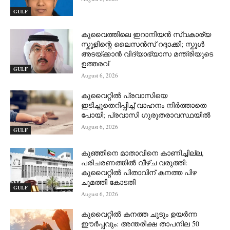
GULF
കുവൈത്തിലെ ഇറാനിയൻ സ്വകാര്യ
സ്കൂളിന്റെ ലൈസൻസ് റദ്ദാക്കി; സ്കൂൾ
അടയ്ക്കാൻ വിദ്യാഭ്യാസ മന്ത്രിയുടെ
ഉത്തരവ്
GULF
August 6, 2026
കുവൈറ്റിൽ പ്രവാസിയെ
ഇടിച്ചുതെറിപ്പിച്ച് വാഹനം നിർത്താതെ
പോയി; പ്രവാസി ഗുരുതരാവസ്ഥയിൽ
August 6, 2026
GULF
കുഞ്ഞിനെ മാതാവിനെ കാണിച്ചില്ല,
പരിചരണത്തിൽ വീഴ്ച വരുത്തി:
കുവൈറ്റിൽ പിതാവിന് കനത്ത പിഴ
ചുമത്തി കോടതി
GULF
August 6, 2026
കുവൈറ്റിൽ കനത്ത ചൂടും ഉയർന്ന
ഈർപ്പവും: അന്തരീക്ഷ താപനില 50