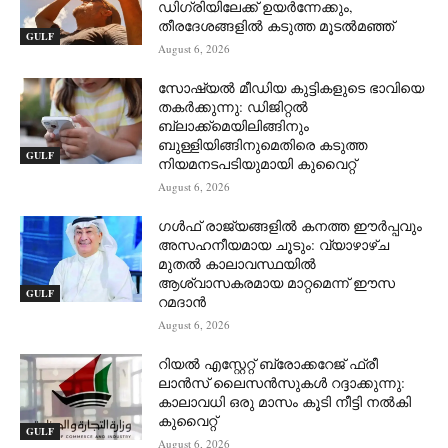
ഡിഗ്രിയിലേക്ക് ഉയർന്നേക്കും,
തീരദേശങ്ങളിൽ കടുത്ത മൂടൽമഞ്ഞ്
GULF
August 6, 2026
സോഷ്യൽ മീഡിയ കുട്ടികളുടെ ഭാവിയെ
തകർക്കുന്നു: ഡിജിറ്റൽ
ബ്ലാക്ക്‌മെയിലിങ്ങിനും
ബുള്ളിയിങ്ങിനുമെതിരെ കടുത്ത
GULF
നിയമനടപടിയുമായി കുവൈറ്റ്
August 6, 2026
ഗൾഫ് രാജ്യങ്ങളിൽ കനത്ത ഈർപ്പവും
അസഹനീയമായ ചൂടും: വ്യാഴാഴ്ച
മുതൽ കാലാവസ്ഥയിൽ
ആശ്വാസകരമായ മാറ്റമെന്ന് ഈസ
GULF
റമദാൻ
August 6, 2026
റിയൽ എസ്റ്റേറ്റ് ബ്രോക്കറേജ് ഫ്രീ
ലാൻസ് ലൈസൻസുകൾ റദ്ദാക്കുന്നു:
കാലാവധി ഒരു മാസം കൂടി നീട്ടി നൽകി
കുവൈറ്റ്
GULF
August 6, 2026