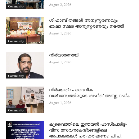
August 2, 2026
Community
ശിഹാബ് തങ്ങൾ അനുസ്മരണവും
ഭാഷാ സമര അനുസ്മരണവും നടത്തി
August 1, 2026
Community
നിര്യാതനായി
August 1, 2026
Community
നിർഭയത്വം ദൈവീക
വശ്വാസത്തിലൂടെ-ഷഫീഖ് അബ്ദു റഹീം.
August 1, 2026
Community
കുവൈത്തിലെ ഇന്ത്യൻ പാസ്‌പോർട്ട്-
വിസ സേവനകേന്ദ്രങ്ങളിലെ
അപാകതകൾ പരിഹരിക്കണം: പി.പി.