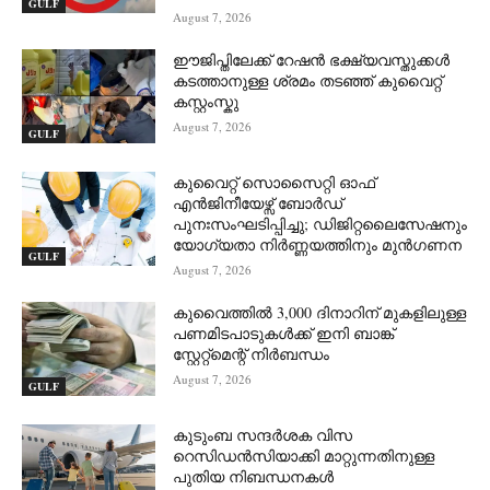
GULF
August 7, 2026
ഈജിപ്തിലേക്ക് റേഷൻ ഭക്ഷ്യവസ്തുക്കൾ
കടത്താനുള്ള ശ്രമം തടഞ്ഞ് കുവൈറ്റ്
കസ്റ്റംസ്കു
August 7, 2026
GULF
കുവൈറ്റ് സൊസൈറ്റി ഓഫ്
എൻജിനീയേഴ്സ് ബോർഡ്
പുനഃസംഘടിപ്പിച്ചു; ഡിജിറ്റലൈസേഷനും
യോഗ്യതാ നിർണ്ണയത്തിനും മുൻഗണന
GULF
August 7, 2026
കുവൈത്തിൽ 3,000 ദിനാറിന് മുകളിലുള്ള
പണമിടപാടുകൾക്ക് ഇനി ബാങ്ക്
സ്റ്റേറ്റ്‌മെന്റ് നിർബന്ധം
August 7, 2026
GULF
കുടുംബ സന്ദർശക വിസ
റെസിഡൻസിയാക്കി മാറ്റുന്നതിനുള്ള
പുതിയ നിബന്ധനകൾ