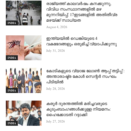
രാജ്യത്ത് കാലവർഷം കനക്കുന്നു,
വിവിധ സംസ്ഥാനങ്ങളിൽ മഴ
മുന്നറിയിപ്പ്; 17ഇടങ്ങളിൽ അതിതീവ്ര
മഴയ്ക്ക് സാധ്യത
INDIA
August 4, 2026
ഇന്ത്യയിൽ ഡെങ്കിയുടെ 4
വകഭേദങ്ങളും ഒരുമിച്ച് വ്യാപിക്കുന്നു
July 31, 2026
INDIA
കോടികളുടെ വ്യാജ ലോൺ ആപ്പ് തട്ടിപ്പ് :
അന്താരാഷ്ട്ര കോൾ സെന്റർ സംഘം
പിടിയില്‍
July 28, 2026
INDIA
കരൂർ ദുരന്തത്തിൽ മരിച്ചവരുടെ
കുടുംബാംഗങ്ങൾക്കുള്ള നിയമനം:
ഹൈക്കോടതി റദ്ദാക്കി
July 27, 2026
INDIA