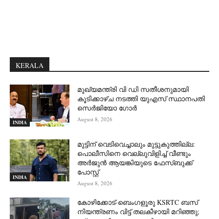
KERALA
മുഖ്യമന്ത്രി വി ഡി സതീശനുമായി
കൂടിക്കാഴ്ച നടത്തി യുഎസ് സ്ഥാനപതി
സെര്‍ജിയോ ഗോര്‍
August 8, 2026
INDIA
മുട്ടിന് വെടിവെച്ചാലും മുട്ടുകുത്തില്ല:
പൊലീസിനെ വെല്ലുവിളിച്ച് വീണ്ടും
അർജുൻ ആയങ്കിയുടെ ഫേസ്ബുക്ക്
പോസ്റ്റ്
INDIA
August 8, 2026
കോഴിക്കോട്-ബെംഗളൂരു KSRTC ബസ്
നിയന്ത്രണം വിട്ട് തലകീഴായി മറിഞ്ഞു;