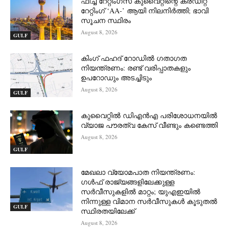
ഫിച്ച് റേറ്റിംഗ്സ് കുവൈറ്റിന്റെ ക്രഡിറ്റ്
റേറ്റിംഗ് ‘AA-’ ആയി നിലനിർത്തി; ഭാവി
സൂചന സ്ഥിരം
August 8, 2026
GULF
കിംഗ് ഫഹദ് റോഡിൽ ഗതാഗത
നിയന്ത്രണം: രണ്ട് വരിപ്പാതകളും
ഉപറോഡും അടച്ചിടും
August 8, 2026
GULF
കുവൈറ്റിൽ ഡിഎൻഎ പരിശോധനയിൽ
വ്യാജ പൗരത്വ കേസ് വീണ്ടും കണ്ടെത്തി
August 8, 2026
GULF
മേഖലാ വ്യോമപാത നിയന്ത്രണം:
ഗൾഫ് രാജ്യങ്ങളിലേക്കുള്ള
സർവീസുകളിൽ മാറ്റം; യുഎഇയിൽ
നിന്നുള്ള വിമാന സർവീസുകൾ കൂടുതൽ
GULF
സ്ഥിരതയിലേക്ക്
August 8, 2026