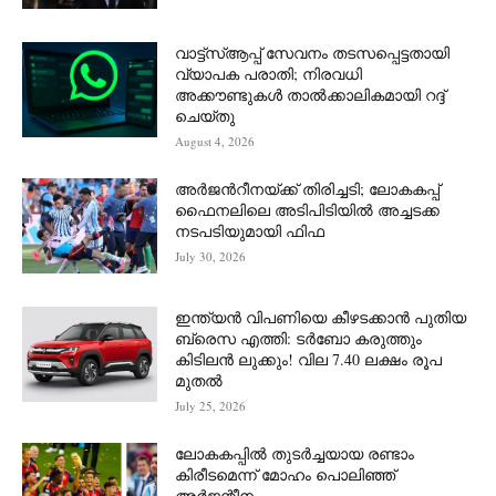
വാട്ട്‌സ്ആപ്പ് സേവനം തടസപ്പെട്ടതായി
വ്യാപക പരാതി; നിരവധി
അക്കൗണ്ടുകൾ താൽക്കാലികമായി റദ്ദ്
ചെയ്തു
August 4, 2026
അർജന്‍റീനയ്ക്ക് തിരിച്ചടി; ലോകകപ്പ്
ഫൈനലിലെ അടിപിടിയിൽ അച്ചടക്ക
നടപടിയുമായി ഫിഫ
July 30, 2026
ഇന്ത്യൻ വിപണിയെ കീഴടക്കാന്‍ പുതിയ
ബ്രെസ എത്തി: ടർബോ കരുത്തും
കിടിലൻ ലുക്കും! വില 7.40 ലക്ഷം രൂപ
മുതൽ
July 25, 2026
ലോകകപ്പിൽ തുടർച്ചയായ രണ്ടാം
കിരീടമെന്ന് മോഹം പൊലിഞ്ഞ്
അർ‍ജന്റീന