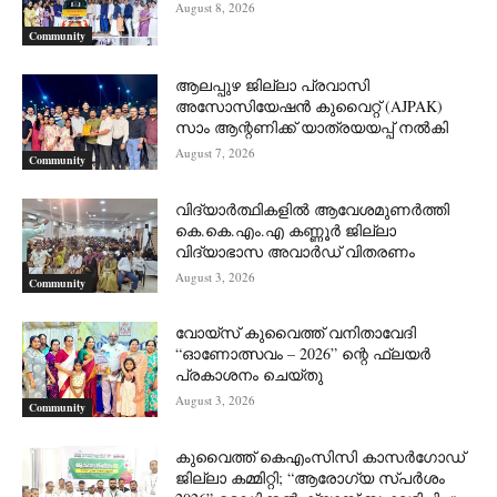
August 8, 2026
Community
ആലപ്പുഴ ജില്ലാ പ്രവാസി
അസോസിയേഷൻ കുവൈറ്റ് (AJPAK)
സാം ആന്റണിക്ക് യാത്രയയപ്പ് നൽകി
August 7, 2026
Community
വിദ്യാർത്ഥികളിൽ ആവേശമുണർത്തി
കെ.കെ.എം.എ കണ്ണൂർ ജില്ലാ
വിദ്യാഭാസ അവാർഡ് വിതരണം
August 3, 2026
Community
വോയ്സ് കുവൈത്ത് വനിതാവേദി
“ഓണോത്സവം – 2026” ന്റെ ഫ്ലയർ
പ്രകാശനം ചെയ്തു
August 3, 2026
Community
കുവൈത്ത് കെഎംസിസി കാസർഗോഡ്
ജില്ലാ കമ്മിറ്റി; “ആരോഗ്യ സ്പർശം