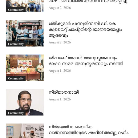
2026” മെഡിക്കൽ ക്യാമ്പ് സംഘടിപ്പിച്ചു
August 2, 2026
Community
ശ്രീകുമാർ പുന്നൂരിന് ബി.ഡി.കെ
കുവൈറ്റ് ചാപ്റ്ററിന്റെ യാത്രയയപ്പും
ആദരവും
August 2, 2026
Community
ശിഹാബ് തങ്ങൾ അനുസ്മരണവും
ഭാഷാ സമര അനുസ്മരണവും നടത്തി
August 1, 2026
Community
നിര്യാതനായി
August 1, 2026
Community
നിർഭയത്വം ദൈവീക
വശ്വാസത്തിലൂടെ-ഷഫീഖ് അബ്ദു റഹീം.