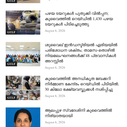
GULF
പഴയ ടയറുകൾ പുതുക്കി വിൽപ്പന;
കുവൈത്തിൽ റെയ്ഡിൽ 1,430 പഴയ
ടയറുകൾ പിടിച്ചെടുത്തു.
August 6, 2026
GULF
ശുവൈഖ് ഇൻഡസ്ട്രിയൽ ഏരിയയിൽ
പരിശോധന ശക്തം; താമസ-തൊഴിൽ
നിയമലംഘനങ്ങൾക്ക് 48 പ്രവാസികൾ
അറസ്റ്റിൽ
GULF
August 6, 2026
കുവൈത്തിൽ അനധികൃത ബേക്കറി
നിർമ്മാണ കേന്ദ്രം റെയ്ഡിൽ പിടിയിൽ;
30 കിലോ ഭക്ഷ്യവസ്തുക്കൾ നശിപ്പിച്ചു
August 6, 2026
GULF
ആലപ്പുഴ സ്വദേശിനി കുവൈത്തിൽ
നിര്യാതയായി
August 6, 2026