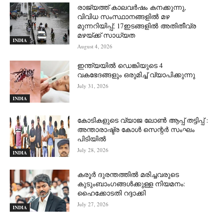
രാജ്യത്ത് കാലവർഷം കനക്കുന്നു,
വിവിധ സംസ്ഥാനങ്ങളിൽ മഴ
മുന്നറിയിപ്പ്; 17ഇടങ്ങളിൽ അതിതീവ്ര
മഴയ്ക്ക് സാധ്യത
INDIA
August 4, 2026
ഇന്ത്യയിൽ ഡെങ്കിയുടെ 4
വകഭേദങ്ങളും ഒരുമിച്ച് വ്യാപിക്കുന്നു
July 31, 2026
INDIA
കോടികളുടെ വ്യാജ ലോൺ ആപ്പ് തട്ടിപ്പ് :
അന്താരാഷ്ട്ര കോൾ സെന്റർ സംഘം
പിടിയില്‍
July 28, 2026
INDIA
കരൂർ ദുരന്തത്തിൽ മരിച്ചവരുടെ
കുടുംബാംഗങ്ങൾക്കുള്ള നിയമനം:
ഹൈക്കോടതി റദ്ദാക്കി
July 27, 2026
INDIA