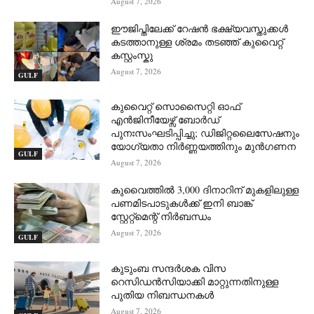
August 7, 2026
ഈജിപ്തിലേക്ക് റേഷൻ ഭക്ഷ്യവസ്തുക്കൾ
കടത്താനുള്ള ശ്രമം തടഞ്ഞ് കുവൈറ്റ്
കസ്റ്റംസ്കു
August 7, 2026
GULF
കുവൈറ്റ് സൊസൈറ്റി ഓഫ്
എൻജിനീയേഴ്സ് ബോർഡ്
പുനഃസംഘടിപ്പിച്ചു; ഡിജിറ്റലൈസേഷനും
യോഗ്യതാ നിർണ്ണയത്തിനും മുൻഗണന
GULF
August 7, 2026
കുവൈത്തിൽ 3,000 ദിനാറിന് മുകളിലുള്ള
പണമിടപാടുകൾക്ക് ഇനി ബാങ്ക്
സ്റ്റേറ്റ്‌മെന്റ് നിർബന്ധം
August 7, 2026
GULF
കുടുംബ സന്ദർശക വിസ
റെസിഡൻസിയാക്കി മാറ്റുന്നതിനുള്ള
പുതിയ നിബന്ധനകൾ
August 7, 2026