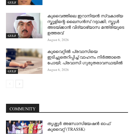
GULF
കുവൈത്തിലെ ഇറാനിയൻ സ്വകാര്യ
സ്കൂളിന്റെ ലൈസൻസ് റദ്ദാക്കി; സ്കൂൾ
അടയ്ക്കാൻ വിദ്യാഭ്യാസ മന്ത്രിയുടെ
ഉത്തരവ്
GULF
August 6, 2026
കുവൈറ്റിൽ പ്രവാസിയെ
ഇടിച്ചുതെറിപ്പിച്ച് വാഹനം നിർത്താതെ
പോയി; പ്രവാസി ഗുരുതരാവസ്ഥയിൽ
August 6, 2026
GULF
COMMUNITY
തൃശ്ശൂർ അസോസിയേഷൻ ഓഫ്
കുവൈറ്റ്‌ (TRASSK)