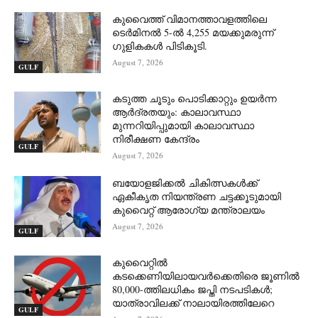
കുവൈത്ത് വിമാനത്താവളത്തിലെ
ടെർമിനൽ 5-ൽ 4,255 മയക്കുമരുന്ന്
ഗുളികകൾ പിടികൂടി.
August 7, 2026
GULF
കടുത്ത ചൂടും പൊടിക്കാറ്റും ഉയർന്ന
ആർദ്രതയും: കാലാവസ്ഥാ
മുന്നറിയിപ്പുമായി കാലാവസ്ഥാ
നിരീക്ഷണ കേന്ദ്രം
GULF
August 7, 2026
ബയോളജിക്കൽ ചികിത്സകൾക്ക്
ഏകീകൃത നിയന്ത്രണ ചട്ടക്കൂടുമായി
കുവൈറ്റ് ആരോഗ്യ മന്ത്രാലയം
August 7, 2026
GULF
കുവൈറ്റിൽ
കടക്കെണിയിലായവർക്കെതിരെ ജൂണിൽ
80,000-ത്തിലധികം ജപ്തി നടപടികൾ;
യാത്രാവിലക്ക് നാലായിരത്തിലേറെ
GULF