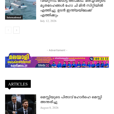
വിയറ്റ്നാം ബോട്ട് അപകടം: മരിച്ചവരുടെ
മൃതദേഹങ്ങൾ ഹോ ചി മിൻ സിറ്റിയിൽ
എത്തിച്ചു; ഉടൻ ഇന്ത്യയിലേക്ക്
എത്തിക്കും
International
July 12, 2026
- Advertisment -
ARTICLES
മെസ്സിയുടെ പിതാവ് ഹോർഹെ മെസ്സി
അന്തരിച്ചു
August 8, 2026