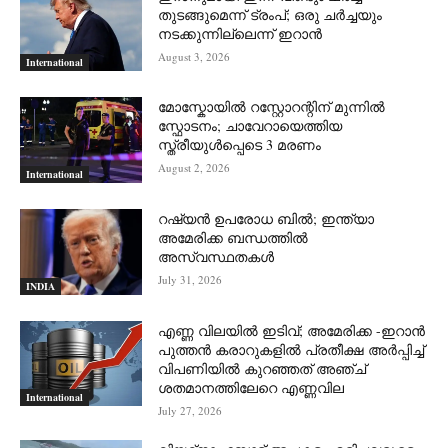
തുടങ്ങുമെന്ന് ട്രംപ്; ഒരു ചര്‍ച്ചയും
നടക്കുന്നില്ലെന്ന് ഇറാന്‍
August 3, 2026
International
മോസ്കോയിൽ റസ്റ്റോറന്റിന് മുന്നിൽ
സ്ഫോടനം; ചാവേറായെത്തിയ
സ്ത്രീയുൾപ്പെടെ 3 മരണം
August 2, 2026
International
റഷ്യന്‍ ഉപരോധ ബില്‍; ഇന്ത്യാ
അമേരിക്ക ബന്ധത്തില്‍
അസ്വസ്ഥതകള്‍
July 31, 2026
INDIA
എണ്ണ വിലയില്‍ ഇടിവ്; അമേരിക്ക -ഇറാന്‍
പുത്തന്‍ കരാറുകളില്‍ പ്രതീക്ഷ അര്‍പ്പിച്ച്
വിപണിയില്‍ കുറഞ്ഞത് അഞ്ച്
ശതമാനത്തിലേറെ എണ്ണവില
International
July 27, 2026