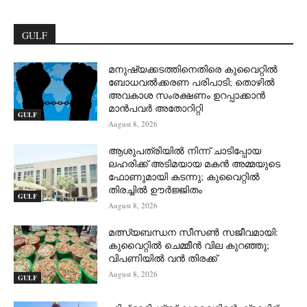
GULF
മനുഷ്യക്കടത്തിനെതിരെ കുവൈറ്റിൽ
ബോധവൽക്കരണ പരിപാടി; തൊഴിൽ
അവകാശ സംരക്ഷണം ഉറപ്പാക്കാൻ
മാൻപവർ അതോറിറ്റി
GULF
August 8, 2026
ആശുപത്രിയിൽ നിന്ന് ചാടിപ്പോയ
ലഹരിക്ക് അടിമയായ മകൻ അമ്മയുടെ
ഫോണുമായി കടന്നു; കുവൈറ്റിൽ
തിരച്ചിൽ ഊർജ്ജിതം
GULF
August 8, 2026
മത്സ്യബന്ധന സീസൺ സജീവമായി:
കുവൈറ്റിൽ ചെമ്മീൻ വില കുറഞ്ഞു;
വിപണിയിൽ വൻ തിരക്ക്
August 8, 2026
GULF