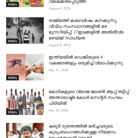
വിലക്കേർപ്പെടുത്തി
INDIA
August 4, 2026
രാജ്യത്ത് കാലവർഷം കനക്കുന്നു,
വിവിധ സംസ്ഥാനങ്ങളിൽ മഴ
മുന്നറിയിപ്പ്; 17ഇടങ്ങളിൽ അതിതീവ്ര
മഴയ്ക്ക് സാധ്യത
INDIA
August 4, 2026
ഇന്ത്യയിൽ ഡെങ്കിയുടെ 4
വകഭേദങ്ങളും ഒരുമിച്ച് വ്യാപിക്കുന്നു
July 31, 2026
INDIA
കോടികളുടെ വ്യാജ ലോൺ ആപ്പ് തട്ടിപ്പ് :
അന്താരാഷ്ട്ര കോൾ സെന്റർ സംഘം
പിടിയില്‍
July 28, 2026
INDIA
കരൂർ ദുരന്തത്തിൽ മരിച്ചവരുടെ
കുടുംബാംഗങ്ങൾക്കുള്ള നിയമനം:
ഹൈക്കോടതി റദ്ദാക്കി