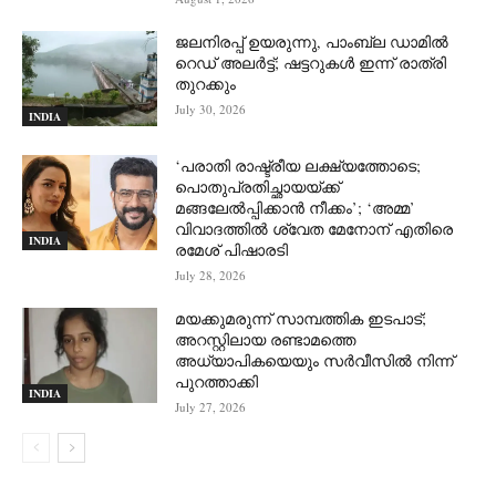
ജലനിരപ്പ് ഉയരുന്നു, പാംബ്ല ഡാമിൽ
റെഡ് അലർട്ട്; ഷട്ടറുകൾ ഇന്ന് രാത്രി
തുറക്കും
July 30, 2026
INDIA
‘പരാതി രാഷ്ട്രീയ ലക്ഷ്യത്തോടെ;
പൊതുപ്രതിച്ഛായയ്ക്ക്
മങ്ങലേല്‍പ്പിക്കാന്‍ നീക്കം’; ‘അമ്മ’
വിവാദത്തില്‍ ശ്വേത മേനോന് എതിരെ
INDIA
രമേശ് പിഷാരടി
July 28, 2026
മയക്കുമരുന്ന് സാമ്പത്തിക ഇടപാട്;
അറസ്റ്റിലായ രണ്ടാമത്തെ
അധ്യാപികയെയും സർവീസിൽ നിന്ന്
പുറത്താക്കി
INDIA
July 27, 2026