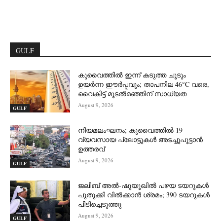
GULF
കുവൈത്തിൽ ഇന്ന് കടുത്ത ചൂടും
ഉയർന്ന ഈർപ്പവും; താപനില 46°C വരെ,
വൈകിട്ട് മൂടൽമഞ്ഞിന് സാധ്യത
August 9, 2026
GULF
നിയമലംഘനം; കുവൈത്തിൽ 19
വ്യവസായ പ്ലോട്ടുകൾ അടച്ചുപൂട്ടാൻ
ഉത്തരവ്
August 9, 2026
GULF
ജലീബ് അൽ-ഷുയൂഖിൽ പഴയ ടയറുകൾ
പുതുക്കി വിൽക്കാൻ ശ്രമം; 390 ടയറുകൾ
പിടിച്ചെടുത്തു
August 9, 2026
GULF