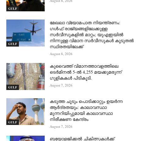
August 8, 2026
GULF
മേഖലാ വ്യോമപാത നിയന്ത്രണം:
ഗൾഫ് രാജ്യങ്ങളിലേക്കുള്ള
സർവീസുകളിൽ മാറ്റം; യുഎഇയിൽ
നിന്നുള്ള വിമാന സർവീസുകൾ കൂടുതൽ
GULF
സ്ഥിരതയിലേക്ക്
August 8, 2026
കുവൈത്ത് വിമാനത്താവളത്തിലെ
ടെർമിനൽ 5-ൽ 4,255 മയക്കുമരുന്ന്
ഗുളികകൾ പിടികൂടി.
August 7, 2026
GULF
കടുത്ത ചൂടും പൊടിക്കാറ്റും ഉയർന്ന
ആർദ്രതയും: കാലാവസ്ഥാ
മുന്നറിയിപ്പുമായി കാലാവസ്ഥാ
നിരീക്ഷണ കേന്ദ്രം
GULF
August 7, 2026
ബയോളജിക്കൽ ചികിത്സകൾക്ക്