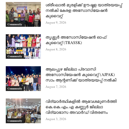
ശ്രീoലാൽ മുരളിക്ക് ഊഷ്മള യാത്രയയപ്പ്
നൽകി കേരള അസോസിയേഷൻ
കുവൈറ്റ്
August 9, 2026
Community
തൃശ്ശൂർ അസോസിയേഷൻ ഓഫ്
കുവൈറ്റ്‌ (TRASSK)
August 8, 2026
Community
ആലപ്പുഴ ജില്ലാ പ്രവാസി
അസോസിയേഷൻ കുവൈറ്റ് (AJPAK)
സാം ആന്റണിക്ക് യാത്രയയപ്പ് നൽകി
August 7, 2026
Community
വിദ്യാർത്ഥികളിൽ ആവേശമുണർത്തി
കെ.കെ.എം.എ കണ്ണൂർ ജില്ലാ
വിദ്യാഭാസ അവാർഡ് വിതരണം
August 3, 2026
Community