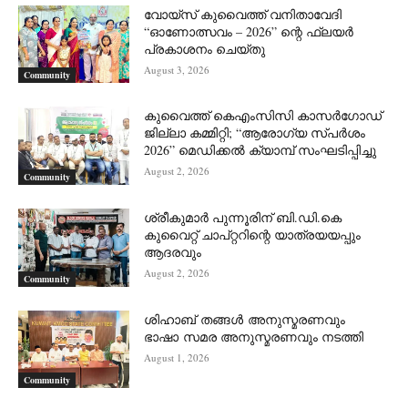
വോയ്സ് കുവൈത്ത് വനിതാവേദി
“ഓണോത്സവം – 2026” ന്റെ ഫ്ലയർ
പ്രകാശനം ചെയ്തു
August 3, 2026
Community
കുവൈത്ത് കെഎംസിസി കാസർഗോഡ്
ജില്ലാ കമ്മിറ്റി; “ആരോഗ്യ സ്പർശം
2026” മെഡിക്കൽ ക്യാമ്പ് സംഘടിപ്പിച്ചു
August 2, 2026
Community
ശ്രീകുമാർ പുന്നൂരിന് ബി.ഡി.കെ
കുവൈറ്റ് ചാപ്റ്ററിന്റെ യാത്രയയപ്പും
ആദരവും
August 2, 2026
Community
ശിഹാബ് തങ്ങൾ അനുസ്മരണവും
ഭാഷാ സമര അനുസ്മരണവും നടത്തി
August 1, 2026
Community