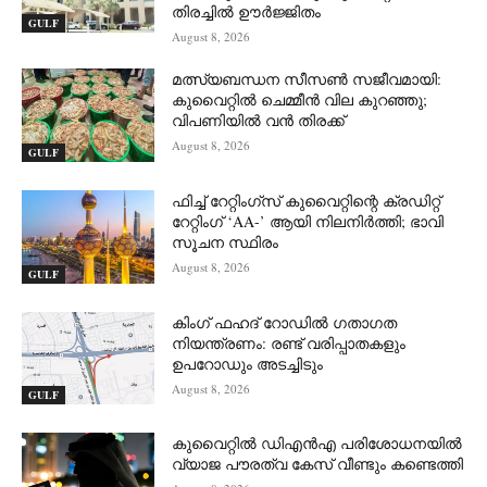
തിരച്ചിൽ ഊർജ്ജിതം
GULF
August 8, 2026
മത്സ്യബന്ധന സീസൺ സജീവമായി:
കുവൈറ്റിൽ ചെമ്മീൻ വില കുറഞ്ഞു;
വിപണിയിൽ വൻ തിരക്ക്
August 8, 2026
GULF
ഫിച്ച് റേറ്റിംഗ്സ് കുവൈറ്റിന്റെ ക്രഡിറ്റ്
റേറ്റിംഗ് ‘AA-’ ആയി നിലനിർത്തി; ഭാവി
സൂചന സ്ഥിരം
August 8, 2026
GULF
കിംഗ് ഫഹദ് റോഡിൽ ഗതാഗത
നിയന്ത്രണം: രണ്ട് വരിപ്പാതകളും
ഉപറോഡും അടച്ചിടും
August 8, 2026
GULF
കുവൈറ്റിൽ ഡിഎൻഎ പരിശോധനയിൽ
വ്യാജ പൗരത്വ കേസ് വീണ്ടും കണ്ടെത്തി