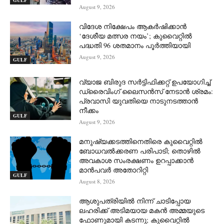
GULF
August 9, 2026
വിദേശ നിക്ഷേപം ആകർഷിക്കാൻ
‘ദേശീയ മത്സര നയം’; കുവൈറ്റിൽ
പദ്ധതി 96 ശതമാനം പൂർത്തിയായി
August 9, 2026
GULF
വ്യാജ ബിരുദ സർട്ടിഫിക്കറ്റ് ഉപയോഗിച്ച്
ഡ്രൈവിംഗ് ലൈസൻസ് നേടാൻ ശ്രമം:
പ്രവാസി യുവതിയെ നാടുനടത്താൻ
നീക്കം
GULF
August 9, 2026
മനുഷ്യക്കടത്തിനെതിരെ കുവൈറ്റിൽ
ബോധവൽക്കരണ പരിപാടി; തൊഴിൽ
അവകാശ സംരക്ഷണം ഉറപ്പാക്കാൻ
മാൻപവർ അതോറിറ്റി
GULF
August 8, 2026
ആശുപത്രിയിൽ നിന്ന് ചാടിപ്പോയ
ലഹരിക്ക് അടിമയായ മകൻ അമ്മയുടെ
ഫോണുമായി കടന്നു; കുവൈറ്റിൽ