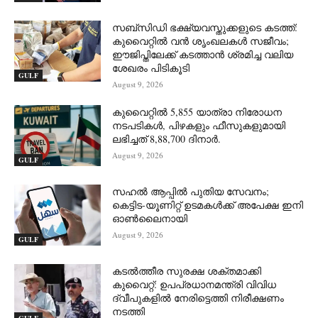
സബ്‌സിഡി ഭക്ഷ്യവസ്തുക്കളുടെ കടത്ത്:
കുവൈറ്റിൽ വൻ ശൃംഖലകൾ സജീവം;
ഈജിപ്തിലേക്ക് കടത്താൻ ശ്രമിച്ച വലിയ
ശേഖരം പിടികൂടി
GULF
August 9, 2026
കുവൈറ്റിൽ 5,855 യാത്രാ നിരോധന
നടപടികൾ, പിഴകളും ഫീസുകളുമായി
ലഭിച്ചത് 8,88,700 ദിനാർ.
August 9, 2026
GULF
സഹൽ ആപ്പിൽ പുതിയ സേവനം;
കെട്ടിട-യൂണിറ്റ് ഉടമകൾക്ക് അപേക്ഷ ഇനി
ഓൺലൈനായി
August 9, 2026
GULF
കടൽത്തീര സുരക്ഷ ശക്തമാക്കി
കുവൈറ്റ്: ഉപപ്രധാനമന്ത്രി വിവിധ
ദ്വീപുകളിൽ നേരിട്ടെത്തി നിരീക്ഷണം
നടത്തി