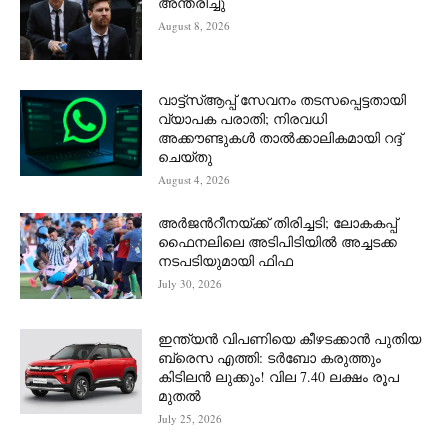
അന്തരിച്ചു
August 8, 2026
വാട്ട്‌സ്ആപ്പ് സേവനം തടസപ്പെട്ടതായി
വ്യാപക പരാതി; നിരവധി
അക്കൗണ്ടുകൾ താൽക്കാലികമായി റദ്ദ്
ചെയ്തു
August 4, 2026
അർജന്‍റീനയ്ക്ക് തിരിച്ചടി; ലോകകപ്പ്
ഫൈനലിലെ അടിപിടിയിൽ അച്ചടക്ക
നടപടിയുമായി ഫിഫ
July 30, 2026
ഇന്ത്യൻ വിപണിയെ കീഴടക്കാന്‍ പുതിയ
ബ്രെസ എത്തി: ടർബോ കരുത്തും
കിടിലൻ ലുക്കും! വില 7.40 ലക്ഷം രൂപ
മുതൽ
July 25, 2026