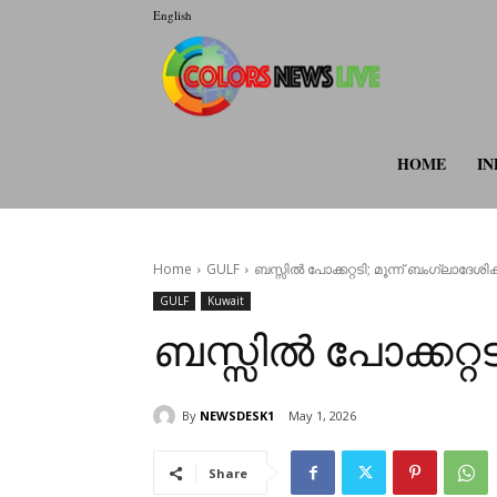
English
colorsnewsli
HOME
IN
Home
GULF
ബസ്സിൽ പോക്കറ്റടി; മൂന്ന് ബംഗ്ലാദേശ
GULF
Kuwait
ബസ്സിൽ പോക്കറ്റ
By
NEWSDESK1
May 1, 2026
Share