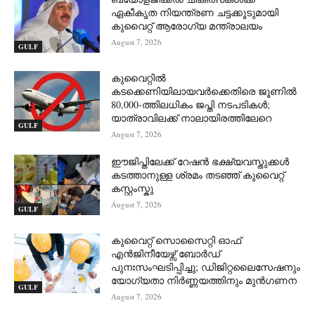
ഏകീകൃത നിയന്ത്രണ ചട്ടക്കൂടുമായി
കുവൈറ്റ് ആരോഗ്യ മന്ത്രാലയം
August 7, 2026
GULF
കുവൈറ്റിൽ
കടക്കെണിയിലായവർക്കെതിരെ ജൂണിൽ
80,000-ത്തിലധികം ജപ്തി നടപടികൾ;
യാത്രാവിലക്ക് നാലായിരത്തിലേറെ
GULF
August 7, 2026
ഈജിപ്തിലേക്ക് റേഷൻ ഭക്ഷ്യവസ്തുക്കൾ
കടത്താനുള്ള ശ്രമം തടഞ്ഞ് കുവൈറ്റ്
കസ്റ്റംസ്കു
August 7, 2026
GULF
കുവൈറ്റ് സൊസൈറ്റി ഓഫ്
എൻജിനീയേഴ്സ് ബോർഡ്
പുനഃസംഘടിപ്പിച്ചു; ഡിജിറ്റലൈസേഷനും
യോഗ്യതാ നിർണ്ണയത്തിനും മുൻഗണന
GULF
August 7, 2026