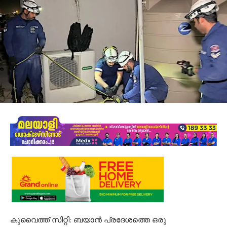
കുവൈത്ത് സിറ്റി: ബയാൻ പ്രദേശത്തെ ഒരു