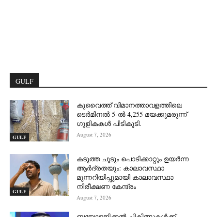
GULF
കുവൈത്ത് വിമാനത്താവളത്തിലെ
ടെർമിനൽ 5-ൽ 4,255 മയക്കുമരുന്ന്
ഗുളികകൾ പിടികൂടി.
August 7, 2026
GULF
കടുത്ത ചൂടും പൊടിക്കാറ്റും ഉയർന്ന
ആർദ്രതയും: കാലാവസ്ഥാ
മുന്നറിയിപ്പുമായി കാലാവസ്ഥാ
നിരീക്ഷണ കേന്ദ്രം
GULF
August 7, 2026
ബയോളജിക്കൽ ചികിത്സകൾക്ക്