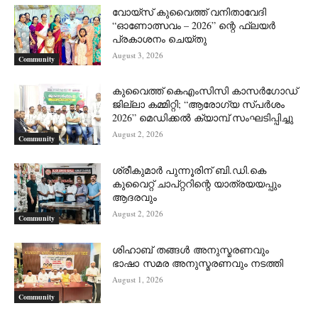
വോയ്സ് കുവൈത്ത് വനിതാവേദി
“ഓണോത്സവം – 2026” ന്റെ ഫ്ലയർ
പ്രകാശനം ചെയ്തു
August 3, 2026
Community
കുവൈത്ത് കെഎംസിസി കാസർഗോഡ്
ജില്ലാ കമ്മിറ്റി; “ആരോഗ്യ സ്പർശം
2026” മെഡിക്കൽ ക്യാമ്പ് സംഘടിപ്പിച്ചു
August 2, 2026
Community
ശ്രീകുമാർ പുന്നൂരിന് ബി.ഡി.കെ
കുവൈറ്റ് ചാപ്റ്ററിന്റെ യാത്രയയപ്പും
ആദരവും
August 2, 2026
Community
ശിഹാബ് തങ്ങൾ അനുസ്മരണവും
ഭാഷാ സമര അനുസ്മരണവും നടത്തി
August 1, 2026
Community