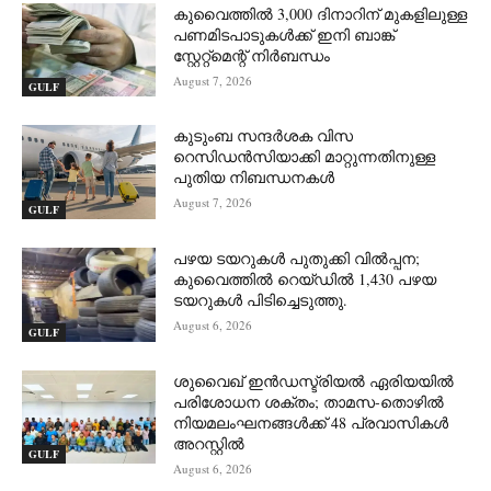
കുവൈത്തിൽ 3,000 ദിനാറിന് മുകളിലുള്ള
പണമിടപാടുകൾക്ക് ഇനി ബാങ്ക്
സ്റ്റേറ്റ്‌മെന്റ് നിർബന്ധം
August 7, 2026
GULF
കുടുംബ സന്ദർശക വിസ
റെസിഡൻസിയാക്കി മാറ്റുന്നതിനുള്ള
പുതിയ നിബന്ധനകൾ
August 7, 2026
GULF
പഴയ ടയറുകൾ പുതുക്കി വിൽപ്പന;
കുവൈത്തിൽ റെയ്ഡിൽ 1,430 പഴയ
ടയറുകൾ പിടിച്ചെടുത്തു.
August 6, 2026
GULF
ശുവൈഖ് ഇൻഡസ്ട്രിയൽ ഏരിയയിൽ
പരിശോധന ശക്തം; താമസ-തൊഴിൽ
നിയമലംഘനങ്ങൾക്ക് 48 പ്രവാസികൾ
അറസ്റ്റിൽ
GULF
August 6, 2026