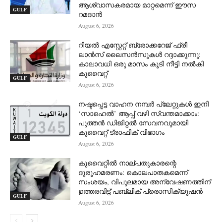
ആശ്വാസകരമായ മാറ്റമെന്ന് ഈസ
GULF
റമദാൻ
August 6, 2026
റിയൽ എസ്റ്റേറ്റ് ബ്രോക്കറേജ് ഫ്രീ
ലാൻസ് ലൈസൻസുകൾ റദ്ദാക്കുന്നു:
കാലാവധി ഒരു മാസം കൂടി നീട്ടി നൽകി
കുവൈറ്റ്
GULF
August 6, 2026
നഷ്ടപ്പെട്ട വാഹന നമ്പർ പ്ലേറ്റുകൾ ഇനി
‘സാഹെൽ’ ആപ്പ് വഴി സ്വന്തമാക്കാം:
പുത്തൻ ഡിജിറ്റൽ സേവനവുമായി
കുവൈറ്റ് ട്രാഫിക് വിഭാഗം
GULF
August 6, 2026
കുവൈറ്റിൽ നാല്പതുകാരന്റെ
ദുരൂഹമരണം: കൊലപാതകമെന്ന്
സംശയം, വിപുലമായ അന്വേഷണത്തിന്
ഉത്തരവിട്ട് പബ്ലിക് പ്രൊസിക്യൂഷൻ
GULF
August 6, 2026