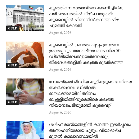
കുഞ്ഞിനെ മാതാവിനെ കാണിച്ചില്ല,
പരിചരണത്തിൽ വീഴ്ച വരുത്തി:
കുവൈറ്റിൽ പിതാവിന് കനത്ത പിഴ
ചുമത്തി കോടതി
GULF
August 6, 2026
കുവൈറ്റിൽ കനത്ത ചൂടും ഉയർന്ന
ഈർപ്പവും: അന്തരീക്ഷ താപനില 50
ഡിഗ്രിയിലേക്ക് ഉയർന്നേക്കും,
തീരദേശങ്ങളിൽ കടുത്ത മൂടൽമഞ്ഞ്
GULF
August 6, 2026
സോഷ്യൽ മീഡിയ കുട്ടികളുടെ ഭാവിയെ
തകർക്കുന്നു: ഡിജിറ്റൽ
ബ്ലാക്ക്‌മെയിലിങ്ങിനും
ബുള്ളിയിങ്ങിനുമെതിരെ കടുത്ത
GULF
നിയമനടപടിയുമായി കുവൈറ്റ്
August 6, 2026
ഗൾഫ് രാജ്യങ്ങളിൽ കനത്ത ഈർപ്പവും
അസഹനീയമായ ചൂടും: വ്യാഴാഴ്ച
മുതൽ കാലാവസ്ഥയിൽ