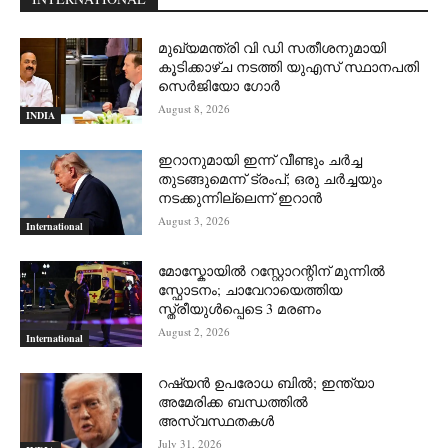
മുഖ്യമന്ത്രി വി ഡി സതീശനുമായി
കൂടിക്കാഴ്ച നടത്തി യുഎസ് സ്ഥാനപതി
സെര്‍ജിയോ ഗോര്‍
August 8, 2026
INDIA
ഇറാനുമായി ഇന്ന് വീണ്ടും ചര്‍ച്ച
തുടങ്ങുമെന്ന് ട്രംപ്; ഒരു ചര്‍ച്ചയും
നടക്കുന്നില്ലെന്ന് ഇറാന്‍
August 3, 2026
International
മോസ്കോയിൽ റസ്റ്റോറന്റിന് മുന്നിൽ
സ്ഫോടനം; ചാവേറായെത്തിയ
സ്ത്രീയുൾപ്പെടെ 3 മരണം
August 2, 2026
International
റഷ്യന്‍ ഉപരോധ ബില്‍; ഇന്ത്യാ
അമേരിക്ക ബന്ധത്തില്‍
അസ്വസ്ഥതകള്‍
July 31, 2026