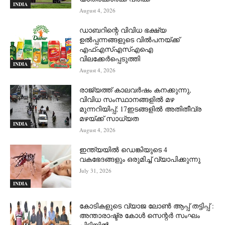
INDIA
August 4, 2026
ഡാബറിന്റെ വിവിധ ഭക്ഷ്യ
ഉൽപ്പന്നങ്ങളുടെ വിൽപനയ്ക്ക്
എഫ്എസ്എസ്എഐ
വിലക്കേർപ്പെടുത്തി
INDIA
August 4, 2026
രാജ്യത്ത് കാലവർഷം കനക്കുന്നു,
വിവിധ സംസ്ഥാനങ്ങളിൽ മഴ
മുന്നറിയിപ്പ്; 17ഇടങ്ങളിൽ അതിതീവ്ര
മഴയ്ക്ക് സാധ്യത
INDIA
August 4, 2026
ഇന്ത്യയിൽ ഡെങ്കിയുടെ 4
വകഭേദങ്ങളും ഒരുമിച്ച് വ്യാപിക്കുന്നു
July 31, 2026
INDIA
കോടികളുടെ വ്യാജ ലോൺ ആപ്പ് തട്ടിപ്പ് :
അന്താരാഷ്ട്ര കോൾ സെന്റർ സംഘം
പിടിയില്‍