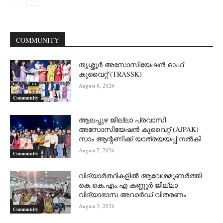
COMMUNITY
തൃശ്ശൂർ അസോസിയേഷൻ ഓഫ്
കുവൈറ്റ്‌ (TRASSK)
August 8, 2026
Community
ആലപ്പുഴ ജില്ലാ പ്രവാസി
അസോസിയേഷൻ കുവൈറ്റ് (AJPAK)
സാം ആന്റണിക്ക് യാത്രയയപ്പ് നൽകി
August 7, 2026
Community
വിദ്യാർത്ഥികളിൽ ആവേശമുണർത്തി
കെ.കെ.എം.എ കണ്ണൂർ ജില്ലാ
വിദ്യാഭാസ അവാർഡ് വിതരണം
August 3, 2026
Community