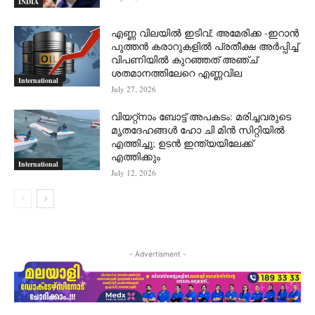
INDIA
എണ്ണ വിലയില്‍ ഇടിവ്; അമേരിക്ക -ഇറാന്‍
പുത്തന്‍ കരാറുകളില്‍ പ്രതീക്ഷ അര്‍പ്പിച്ച്
വിപണിയില്‍ കുറഞ്ഞത് അഞ്ച്
ശതമാനത്തിലേറെ എണ്ണവില
International
July 27, 2026
വിയറ്റ്നാം ബോട്ട് അപകടം: മരിച്ചവരുടെ
മൃതദേഹങ്ങൾ ഹോ ചി മിൻ സിറ്റിയിൽ
എത്തിച്ചു; ഉടൻ ഇന്ത്യയിലേക്ക്
എത്തിക്കും
International
July 12, 2026
- Advertisment -