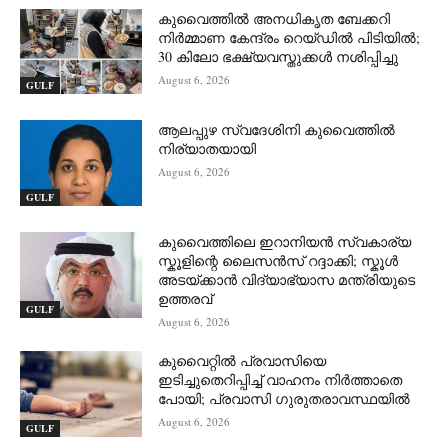
കുവൈത്തിൽ അനധികൃത ബേക്കറി
നിർമ്മാണ കേന്ദ്രം റെയ്ഡിൽ പിടിയിൽ;
30 കിലോ ഭക്ഷ്യവസ്തുക്കൾ നശിപ്പിച്ചു
August 6, 2026
GULF
ആലപ്പുഴ സ്വദേശിനി കുവൈത്തിൽ
നിര്യാതയായി
August 6, 2026
GULF
കുവൈത്തിലെ ഇറാനിയൻ സ്വകാര്യ
സ്കൂളിന്റെ ലൈസൻസ് റദ്ദാക്കി; സ്കൂൾ
അടയ്ക്കാൻ വിദ്യാഭ്യാസ മന്ത്രിയുടെ
ഉത്തരവ്
GULF
August 6, 2026
കുവൈറ്റിൽ പ്രവാസിയെ
ഇടിച്ചുതെറിപ്പിച്ച് വാഹനം നിർത്താതെ
പോയി; പ്രവാസി ഗുരുതരാവസ്ഥയിൽ
August 6, 2026
GULF