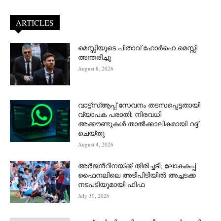
ARTICLES
മെസ്സിയുടെ പിതാവ് ഹോർഹെ മെസ്സി
അന്തരിച്ചു
August 8, 2026
വാട്ട്‌സ്ആപ്പ് സേവനം തടസപ്പെട്ടതായി
വ്യാപക പരാതി; നിരവധി
അക്കൗണ്ടുകൾ താൽക്കാലികമായി റദ്ദ്
ചെയ്തു
August 4, 2026
അർജന്‍റീനയ്ക്ക് തിരിച്ചടി; ലോകകപ്പ്
ഫൈനലിലെ അടിപിടിയിൽ അച്ചടക്ക
നടപടിയുമായി ഫിഫ
July 30, 2026