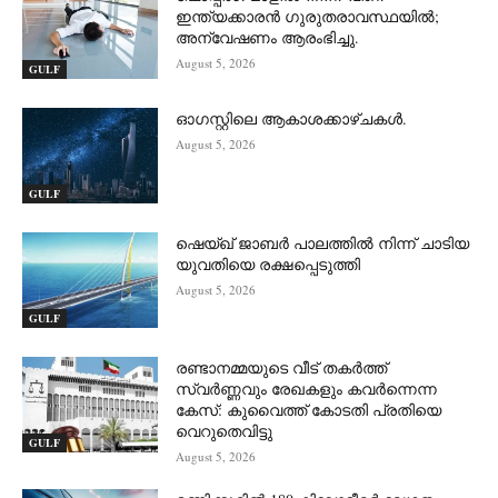
ഇന്ത്യക്കാരൻ ഗുരുതരാവസ്ഥയിൽ;
അന്വേഷണം ആരംഭിച്ചു.
August 5, 2026
GULF
ഓഗസ്റ്റിലെ ആകാശക്കാഴ്ചകൾ.
August 5, 2026
GULF
ഷെയ്ഖ് ജാബർ പാലത്തിൽ നിന്ന് ചാടിയ
യുവതിയെ രക്ഷപ്പെടുത്തി
August 5, 2026
GULF
രണ്ടാനമ്മയുടെ വീട് തകർത്ത്
സ്വർണ്ണവും രേഖകളും കവർന്നെന്ന
കേസ്: കുവൈത്ത് കോടതി പ്രതിയെ
വെറുതെവിട്ടു
GULF
August 5, 2026