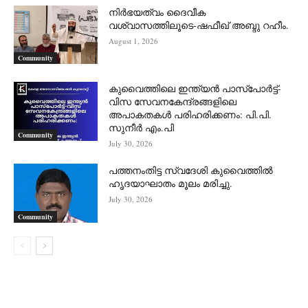
നിർഭയത്വം ദൈവീക
വശ്വാസത്തിലൂടെ-ഷഫീഖ് അബ്ദു റഹീം.
August 1, 2026
Community
കുവൈത്തിലെ ഇന്ത്യൻ പാസ്‌പോർട്ട്-
വിസ സേവനകേന്ദ്രങ്ങളിലെ
അപാകതകൾ പരിഹരിക്കണം: പി.പി.
സുനീർ എം.പി
Community
July 30, 2026
പത്തനംതിട്ട സ്വദേശി കുവൈത്തിൽ
ഹൃദയാഘാതം മൂലം മരിച്ചു.
July 30, 2026
Community