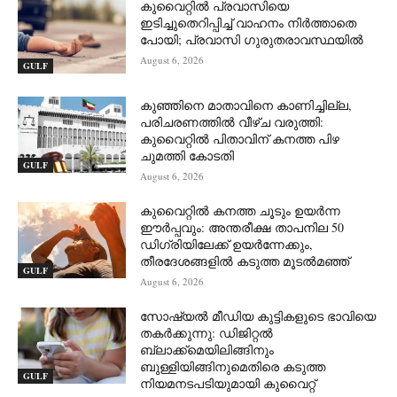
കുവൈറ്റിൽ പ്രവാസിയെ
ഇടിച്ചുതെറിപ്പിച്ച് വാഹനം നിർത്താതെ
പോയി; പ്രവാസി ഗുരുതരാവസ്ഥയിൽ
August 6, 2026
GULF
കുഞ്ഞിനെ മാതാവിനെ കാണിച്ചില്ല,
പരിചരണത്തിൽ വീഴ്ച വരുത്തി:
കുവൈറ്റിൽ പിതാവിന് കനത്ത പിഴ
ചുമത്തി കോടതി
GULF
August 6, 2026
കുവൈറ്റിൽ കനത്ത ചൂടും ഉയർന്ന
ഈർപ്പവും: അന്തരീക്ഷ താപനില 50
ഡിഗ്രിയിലേക്ക് ഉയർന്നേക്കും,
തീരദേശങ്ങളിൽ കടുത്ത മൂടൽമഞ്ഞ്
GULF
August 6, 2026
സോഷ്യൽ മീഡിയ കുട്ടികളുടെ ഭാവിയെ
തകർക്കുന്നു: ഡിജിറ്റൽ
ബ്ലാക്ക്‌മെയിലിങ്ങിനും
ബുള്ളിയിങ്ങിനുമെതിരെ കടുത്ത
GULF
നിയമനടപടിയുമായി കുവൈറ്റ്