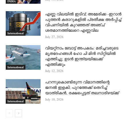
INDIA
എണ്ണ വിലയില്‍ ഇടിവ്; അമേരിക്ക -ഇറാന്‍
പുത്തന്‍ കരാറുകളില്‍ പ്രതീക്ഷ അര്‍പ്പിച്ച്
വിപണിയില്‍ കുറഞ്ഞത് അഞ്ച്
ശതമാനത്തിലേറെ എണ്ണവില
International
July 27, 2026
വിയറ്റ്നാം ബോട്ട് അപകടം: മരിച്ചവരുടെ
മൃതദേഹങ്ങൾ ഹോ ചി മിൻ സിറ്റിയിൽ
എത്തിച്ചു; ഉടൻ ഇന്ത്യയിലേക്ക്
എത്തിക്കും
International
July 12, 2026
പറന്നുകൊണ്ടിരുന്ന വിമാനത്തിന്റെ
ജനൽ ഇളകി; പുറത്തേക്ക് തെറിച്ച്
യാത്രികൻ, രക്ഷപ്പെട്ടത് തലനാരിഴയ്ക്ക്
July 10, 2026
International