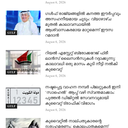
August 6, 2026
ഗൾഫ് രാജ്യങ്ങളിൽ കനത്ത ഈർപ്പവും
അസഹനീയമായ ചൂടും: വ്യാഴാഴ്ച
മുതൽ കാലാവസ്ഥയിൽ
ആശ്വാസകരമായ മാറ്റമെന്ന് ഈസ
GULF
റമദാൻ
August 6, 2026
റിയൽ എസ്റ്റേറ്റ് ബ്രോക്കറേജ് ഫ്രീ
ലാൻസ് ലൈസൻസുകൾ റദ്ദാക്കുന്നു:
കാലാവധി ഒരു മാസം കൂടി നീട്ടി നൽകി
കുവൈറ്റ്
GULF
August 6, 2026
നഷ്ടപ്പെട്ട വാഹന നമ്പർ പ്ലേറ്റുകൾ ഇനി
‘സാഹെൽ’ ആപ്പ് വഴി സ്വന്തമാക്കാം:
പുത്തൻ ഡിജിറ്റൽ സേവനവുമായി
കുവൈറ്റ് ട്രാഫിക് വിഭാഗം
GULF
August 6, 2026
കുവൈറ്റിൽ നാല്പതുകാരന്റെ
ദുരൂഹമരണം: കൊലപാതകമെന്ന്