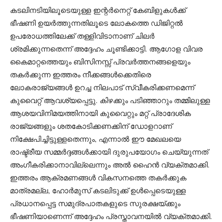
കടലിനടിയിലൂടെയുള്ള ഇന്റർനെറ്റ് കേബിളുകൾക്ക്
ഭീഷണി ഉയർത്തുന്നതിലൂടെ ലോകത്തെ ഡിജിറ്റൽ
ഉപരോധത്തിലേക്ക് തള്ളിവിടാനാണ് ചിലർ
ശ്രമിക്കുന്നതെന്ന് അദ്ദേഹം ചൂണ്ടിക്കാട്ടി. ആഗോള വിവര
കൈമാറ്റത്തെയും ബിസിനസ്സ് പ്രവർത്തനങ്ങളെയും
തകർക്കുന്ന ഇത്തരം നീക്കങ്ങൾക്കെതിരെ
ലോകരാജ്യങ്ങൾ ഉറച്ച നിലപാട് സ്വീകരിക്കണമെന്ന്
കുവൈറ്റ് ആവശ്യപ്പെട്ടു. കിഴക്കും പടിഞ്ഞാറും തമ്മിലുള്ള
ആശയവിനിമയത്തിനായി കുവൈറ്റും മറ്റ് പ്രാദേശിക
രാജ്യങ്ങളും ശതകോടിക്കണക്കിന് ഡോളറാണ്
നിക്ഷേപിച്ചിട്ടുള്ളതെന്നും, എന്നാൽ ഈ മേഖലയെ
രാഷ്ട്രീയ സമ്മർദ്ദങ്ങൾക്കായി ദുരുപയോഗം ചെയ്യുന്നത്
അംഗീകരിക്കാനാവില്ലെന്നും അൽ ഹൈൻ വ്യക്തമാക്കി.
ഇത്തരം ആക്രമണങ്ങൾ വികസനത്തെ തകർക്കുക
മാത്രമല്ല, ഹോർമുസ് കടലിടുക്ക് ഉൾപ്പെടെയുള്ള
പ്രധാനപ്പെട്ട സമുദ്രപാതകളുടെ സുരക്ഷയ്ക്കും
ഭീഷണിയാണെന്ന് അദ്ദേഹം പ്രസ്താവനയിൽ വ്യക്തമാക്കി.