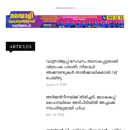
- Advertisment -
ARTICLES
വാട്ട്‌സ്ആപ്പ് സേവനം തടസപ്പെട്ടതായി
വ്യാപക പരാതി; നിരവധി
അക്കൗണ്ടുകൾ താൽക്കാലികമായി റദ്ദ്
ചെയ്തു
August 4, 2026
അർജന്‍റീനയ്ക്ക് തിരിച്ചടി; ലോകകപ്പ്
ഫൈനലിലെ അടിപിടിയിൽ അച്ചടക്ക
നടപടിയുമായി ഫിഫ
July 30, 2026