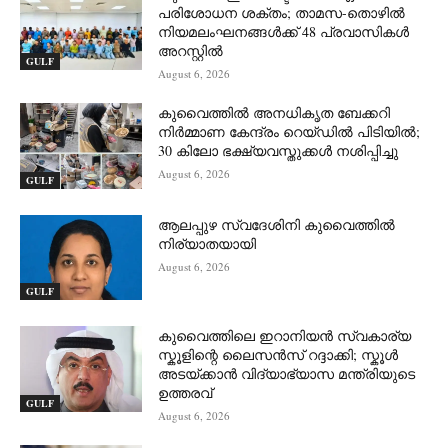
പരിശോധന ശക്തം; താമസ-തൊഴിൽ
നിയമലംഘനങ്ങൾക്ക് 48 പ്രവാസികൾ
അറസ്റ്റിൽ
GULF
August 6, 2026
കുവൈത്തിൽ അനധികൃത ബേക്കറി
നിർമ്മാണ കേന്ദ്രം റെയ്ഡിൽ പിടിയിൽ;
30 കിലോ ഭക്ഷ്യവസ്തുക്കൾ നശിപ്പിച്ചു
August 6, 2026
GULF
ആലപ്പുഴ സ്വദേശിനി കുവൈത്തിൽ
നിര്യാതയായി
August 6, 2026
GULF
കുവൈത്തിലെ ഇറാനിയൻ സ്വകാര്യ
സ്കൂളിന്റെ ലൈസൻസ് റദ്ദാക്കി; സ്കൂൾ
അടയ്ക്കാൻ വിദ്യാഭ്യാസ മന്ത്രിയുടെ
ഉത്തരവ്
GULF
August 6, 2026