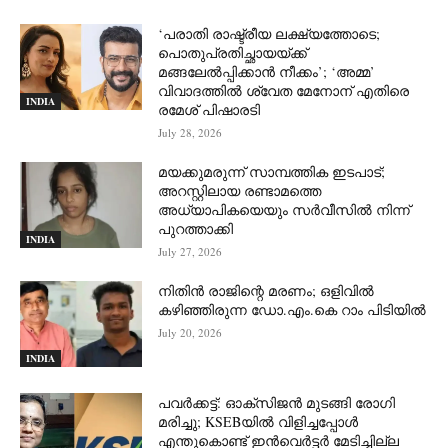
‘പരാതി രാഷ്ട്രീയ ലക്ഷ്യത്തോടെ;
പൊതുപ്രതിച്ഛായയ്ക്ക്
മങ്ങലേല്‍പ്പിക്കാന്‍ നീക്കം’; ‘അമ്മ’
വിവാദത്തില്‍ ശ്വേത മേനോന് എതിരെ
INDIA
രമേശ് പിഷാരടി
July 28, 2026
മയക്കുമരുന്ന് സാമ്പത്തിക ഇടപാട്;
അറസ്റ്റിലായ രണ്ടാമത്തെ
അധ്യാപികയെയും സർവീസിൽ നിന്ന്
പുറത്താക്കി
INDIA
July 27, 2026
നിതിൻ രാജിന്റെ മരണം; ഒളിവിൽ
കഴിഞ്ഞിരുന്ന ഡോ.എം.കെ റാം പിടിയിൽ
July 20, 2026
INDIA
പവർക്കട്ട്: ഓക്‌സിജൻ മുടങ്ങി രോഗി
മരിച്ചു; KSEBയിൽ വിളിച്ചപ്പോൾ
എന്തുകൊണ്ട് ഇൻവെർട്ടർ മേടിച്ചില്ല