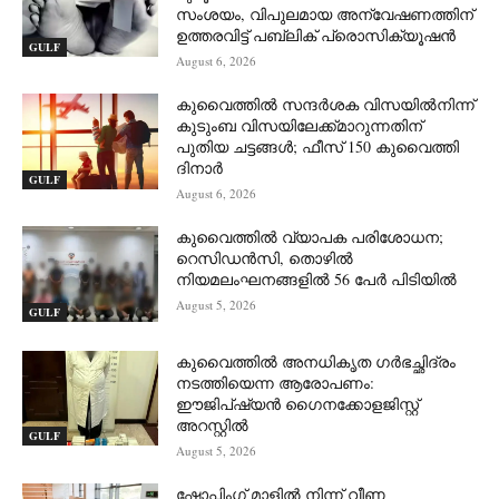
സംശയം, വിപുലമായ അന്വേഷണത്തിന്
ഉത്തരവിട്ട് പബ്ലിക് പ്രൊസിക്യൂഷൻ
GULF
August 6, 2026
കുവൈത്തിൽ സന്ദർശക വിസയിൽനിന്ന്
കുടുംബ വിസയിലേക്ക്മാറുന്നതിന്
പുതിയ ചട്ടങ്ങൾ; ഫീസ് 150 കുവൈത്തി
ദിനാർ
GULF
August 6, 2026
കുവൈത്തിൽ വ്യാപക പരിശോധന;
റെസിഡൻസി, തൊഴിൽ
നിയമലംഘനങ്ങളിൽ 56 പേർ പിടിയിൽ
August 5, 2026
GULF
കുവൈത്തിൽ അനധികൃത ഗർഭച്ഛിദ്രം
നടത്തിയെന്ന ആരോപണം:
ഈജിപ്ഷ്യൻ ഗൈനക്കോളജിസ്റ്റ്
അറസ്റ്റിൽ
GULF
August 5, 2026
ഷോപ്പിംഗ് മാളിൽ നിന്ന് വീണ