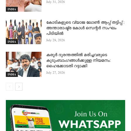
July 31, 2026
INDIA
കോടികളുടെ വ്യാജ ലോൺ ആപ്പ് തട്ടിപ്പ് :
അന്താരാഷ്ട്ര കോൾ സെന്റർ സംഘം
പിടിയില്‍
July 28, 2026
INDIA
കരൂർ ദുരന്തത്തിൽ മരിച്ചവരുടെ
കുടുംബാംഗങ്ങൾക്കുള്ള നിയമനം:
ഹൈക്കോടതി റദ്ദാക്കി
July 27, 2026
INDIA