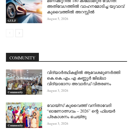
മണിക്കൂറിൽ 180 കിലോമീറ്റർ വേഗത:
അതിവേഗത്തിൽ വാഹനമോടിച്ച യുവാവ്
കുവൈത്തിൽ അറസ്റ്റിൽ
August 5, 2026
GULF
COMMUNITY
വിദ്യാർത്ഥികളിൽ ആവേശമുണർത്തി
കെ.കെ.എം.എ കണ്ണൂർ ജില്ലാ
വിദ്യാഭാസ അവാർഡ് വിതരണം
August 3, 2026
Community
വോയ്സ് കുവൈത്ത് വനിതാവേദി
“ഓണോത്സവം – 2026” ന്റെ ഫ്ലയർ
പ്രകാശനം ചെയ്തു
August 3, 2026
Community