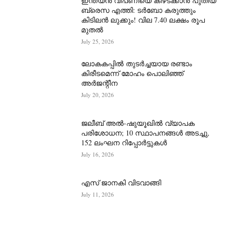
ഇന്ത്യൻ വിപണിയെ കീഴടക്കാന്‍ പുതിയ
ബ്രെസ എത്തി: ടർബോ കരുത്തും
കിടിലൻ ലുക്കും! വില 7.40 ലക്ഷം രൂപ
മുതൽ
July 25, 2026
ലോകകപ്പിൽ തുടർച്ചയായ രണ്ടാം
കിരീടമെന്ന് മോഹം പൊലിഞ്ഞ്
അർ‍ജന്റീന
July 20, 2026
ജലീബ് അൽ-ഷുയൂഖിൽ വ്യാപക
പരിശോധന; 10 സ്ഥാപനങ്ങൾ അടച്ചു,
152 ലംഘന റിപ്പോർട്ടുകൾ
July 16, 2026
എസ് ജാനകി വിടവാങ്ങി
July 11, 2026