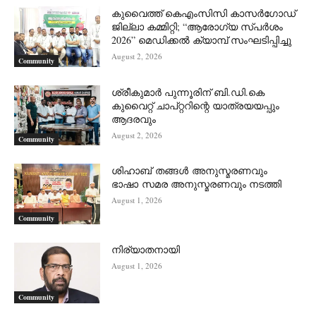
കുവൈത്ത് കെഎംസിസി കാസർഗോഡ്
ജില്ലാ കമ്മിറ്റി; “ആരോഗ്യ സ്പർശം
2026” മെഡിക്കൽ ക്യാമ്പ് സംഘടിപ്പിച്ചു
August 2, 2026
Community
ശ്രീകുമാർ പുന്നൂരിന് ബി.ഡി.കെ
കുവൈറ്റ് ചാപ്റ്ററിന്റെ യാത്രയയപ്പും
ആദരവും
August 2, 2026
Community
ശിഹാബ് തങ്ങൾ അനുസ്മരണവും
ഭാഷാ സമര അനുസ്മരണവും നടത്തി
August 1, 2026
Community
നിര്യാതനായി
August 1, 2026
Community