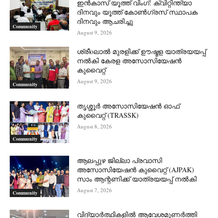
ഇൻകാസ് യൂത്ത് വിംഗ്: ക്വിറ്റിന്ത്യാ
ദിനവും യൂത്ത് കോൺഗ്രസ് സ്ഥാപക
ദിനവും ആചരിച്ചു
Community
August 9, 2026
ശ്രീoലാൽ മുരളിക്ക് ഊഷ്മള യാത്രയയപ്പ്
നൽകി കേരള അസോസിയേഷൻ
കുവൈറ്റ്
August 9, 2026
Community
തൃശ്ശൂർ അസോസിയേഷൻ ഓഫ്
കുവൈറ്റ്‌ (TRASSK)
August 8, 2026
Community
ആലപ്പുഴ ജില്ലാ പ്രവാസി
അസോസിയേഷൻ കുവൈറ്റ് (AJPAK)
സാം ആന്റണിക്ക് യാത്രയയപ്പ് നൽകി
August 7, 2026
Community
വിദ്യാർത്ഥികളിൽ ആവേശമുണർത്തി