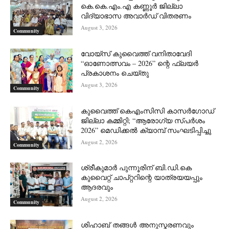
കെ.കെ.എം.എ കണ്ണൂർ ജില്ലാ
വിദ്യാഭാസ അവാർഡ് വിതരണം
August 3, 2026
Community
വോയ്സ് കുവൈത്ത് വനിതാവേദി
“ഓണോത്സവം – 2026” ന്റെ ഫ്ലയർ
പ്രകാശനം ചെയ്തു
August 3, 2026
Community
കുവൈത്ത് കെഎംസിസി കാസർഗോഡ്
ജില്ലാ കമ്മിറ്റി; “ആരോഗ്യ സ്പർശം
2026” മെഡിക്കൽ ക്യാമ്പ് സംഘടിപ്പിച്ചു
August 2, 2026
Community
ശ്രീകുമാർ പുന്നൂരിന് ബി.ഡി.കെ
കുവൈറ്റ് ചാപ്റ്ററിന്റെ യാത്രയയപ്പും
ആദരവും
August 2, 2026
Community
ശിഹാബ് തങ്ങൾ അനുസ്മരണവും