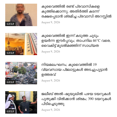
കുവൈത്തിൽ രണ്ട് പ്രവാസികളെ
കുത്തിക്കൊന്നു; അതിർത്തി കടന്ന്
രക്ഷപ്പെടാൻ ശ്രമിച്ച പ്രവാസി അറസ്റ്റിൽ
August 9, 2026
GULF
കുവൈത്തിൽ ഇന്ന് കടുത്ത ചൂടും
ഉയർന്ന ഈർപ്പവും; താപനില 46°C വരെ,
വൈകിട്ട് മൂടൽമഞ്ഞിന് സാധ്യത
August 9, 2026
GULF
നിയമലംഘനം; കുവൈത്തിൽ 19
വ്യവസായ പ്ലോട്ടുകൾ അടച്ചുപൂട്ടാൻ
ഉത്തരവ്
August 9, 2026
GULF
ജലീബ് അൽ-ഷുയൂഖിൽ പഴയ ടയറുകൾ
പുതുക്കി വിൽക്കാൻ ശ്രമം; 390 ടയറുകൾ
പിടിച്ചെടുത്തു
August 9, 2026
GULF