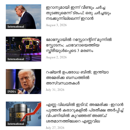
ഇറാനുമായി ഇന്ന് വീണ്ടും ചര്‍ച്ച
തുടങ്ങുമെന്ന് ട്രംപ്; ഒരു ചര്‍ച്ചയും
നടക്കുന്നില്ലെന്ന് ഇറാന്‍
August 3, 2026
International
മോസ്കോയിൽ റസ്റ്റോറന്റിന് മുന്നിൽ
സ്ഫോടനം; ചാവേറായെത്തിയ
സ്ത്രീയുൾപ്പെടെ 3 മരണം
August 2, 2026
International
റഷ്യന്‍ ഉപരോധ ബില്‍; ഇന്ത്യാ
അമേരിക്ക ബന്ധത്തില്‍
അസ്വസ്ഥതകള്‍
July 31, 2026
INDIA
എണ്ണ വിലയില്‍ ഇടിവ്; അമേരിക്ക -ഇറാന്‍
പുത്തന്‍ കരാറുകളില്‍ പ്രതീക്ഷ അര്‍പ്പിച്ച്
വിപണിയില്‍ കുറഞ്ഞത് അഞ്ച്
ശതമാനത്തിലേറെ എണ്ണവില
International
July 27, 2026