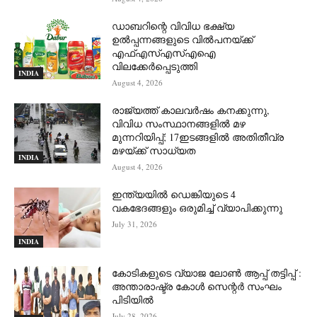
ഡാബറിന്റെ വിവിധ ഭക്ഷ്യ
ഉൽപ്പന്നങ്ങളുടെ വിൽപനയ്ക്ക്
എഫ്എസ്എസ്എഐ
വിലക്കേർപ്പെടുത്തി
INDIA
August 4, 2026
രാജ്യത്ത് കാലവർഷം കനക്കുന്നു,
വിവിധ സംസ്ഥാനങ്ങളിൽ മഴ
മുന്നറിയിപ്പ്; 17ഇടങ്ങളിൽ അതിതീവ്ര
മഴയ്ക്ക് സാധ്യത
INDIA
August 4, 2026
ഇന്ത്യയിൽ ഡെങ്കിയുടെ 4
വകഭേദങ്ങളും ഒരുമിച്ച് വ്യാപിക്കുന്നു
July 31, 2026
INDIA
കോടികളുടെ വ്യാജ ലോൺ ആപ്പ് തട്ടിപ്പ് :
അന്താരാഷ്ട്ര കോൾ സെന്റർ സംഘം
പിടിയില്‍
July 28, 2026