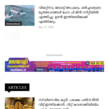
വിയറ്റ്നാം ബോട്ട് അപകടം: മരിച്ചവരുടെ
മൃതദേഹങ്ങൾ ഹോ ചി മിൻ സിറ്റിയിൽ
എത്തിച്ചു; ഉടൻ ഇന്ത്യയിലേക്ക്
എത്തിക്കും
International
July 12, 2026
- Advertisment -
ARTICLES
സ്വർണവില കൂടി: പക്ഷെ പതിവ് രീതി
വിട്ട് ഇന്ത്യക്കാർ; വിറ്റ് കാശാക്കിയില്ല,
പകരം മറ്റൊരു വഴി