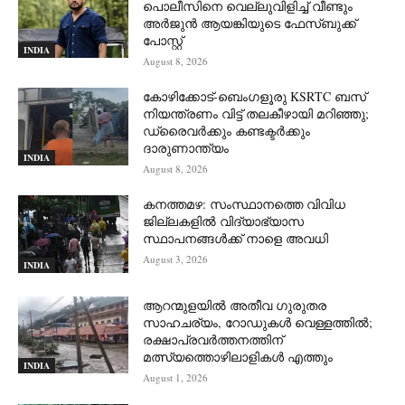
പൊലീസിനെ വെല്ലുവിളിച്ച് വീണ്ടും
അർജുൻ ആയങ്കിയുടെ ഫേസ്ബുക്ക്
പോസ്റ്റ്
INDIA
August 8, 2026
കോഴിക്കോട്-ബെംഗളൂരു KSRTC ബസ്
നിയന്ത്രണം വിട്ട് തലകീഴായി മറിഞ്ഞു;
ഡ്രെെവർക്കും കണ്ടക്ടർക്കും
ദാരുണാന്ത്യം
INDIA
August 8, 2026
കനത്തമഴ: സംസ്ഥാനത്തെ വിവിധ
ജില്ലകളിൽ വിദ്യാഭ്യാസ
സ്ഥാപനങ്ങൾക്ക് നാളെ അവധി
August 3, 2026
INDIA
ആറന്മുളയില്‍ അതീവ ഗുരുതര
സാഹചര്യം, റോഡുകള്‍ വെള്ളത്തില്‍;
രക്ഷാപ്രവര്‍ത്തനത്തിന്
മത്സ്യത്തൊഴിലാളികള്‍ എത്തും
INDIA
August 1, 2026