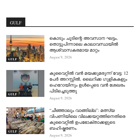
GULF
കൊടും ചൂടിന്റെ അവസാന ഘട്ടം,
തൊട്ടുപിന്നാലെ കാലാവസ്ഥയിൽ
ആശ്വാസകരമായ മാറ്റം
August 9, 2026
GULF
കുവൈറ്റിൽ വൻ മയക്കുമരുന്ന് വേട്ട: 12
പേർ അറസ്റ്റിൽ, ലൈറിക്ക ഗുളികകളും
ഹെറോയിനും ഉൾപ്പെടെ വൻ ശേഖരം
പിടിച്ചെടുത്തു
GULF
August 9, 2026
“ചീഞ്ഞാലും വാങ്ങില്ല”: മത്സ്യ
വിപണിയിലെ വിലക്കയറ്റത്തിനെതിരെ
കുവൈറ്റിൽ ഉപഭോക്താക്കളുടെ
ബഹിഷ്കരണം.
GULF
August 9, 2026