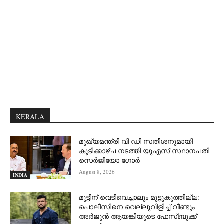
KERALA
മുഖ്യമന്ത്രി വി ഡി സതീശനുമായി
കൂടിക്കാഴ്ച നടത്തി യുഎസ് സ്ഥാനപതി
സെര്‍ജിയോ ഗോര്‍
August 8, 2026
INDIA
മുട്ടിന് വെടിവെച്ചാലും മുട്ടുകുത്തില്ല:
പൊലീസിനെ വെല്ലുവിളിച്ച് വീണ്ടും
അർജുൻ ആയങ്കിയുടെ ഫേസ്ബുക്ക്