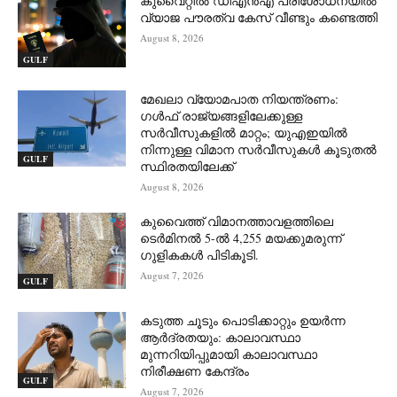
കുവൈറ്റിൽ ഡിഎൻഎ പരിശോധനയിൽ
വ്യാജ പൗരത്വ കേസ് വീണ്ടും കണ്ടെത്തി
August 8, 2026
GULF
മേഖലാ വ്യോമപാത നിയന്ത്രണം:
ഗൾഫ് രാജ്യങ്ങളിലേക്കുള്ള
സർവീസുകളിൽ മാറ്റം; യുഎഇയിൽ
നിന്നുള്ള വിമാന സർവീസുകൾ കൂടുതൽ
GULF
സ്ഥിരതയിലേക്ക്
August 8, 2026
കുവൈത്ത് വിമാനത്താവളത്തിലെ
ടെർമിനൽ 5-ൽ 4,255 മയക്കുമരുന്ന്
ഗുളികകൾ പിടികൂടി.
August 7, 2026
GULF
കടുത്ത ചൂടും പൊടിക്കാറ്റും ഉയർന്ന
ആർദ്രതയും: കാലാവസ്ഥാ
മുന്നറിയിപ്പുമായി കാലാവസ്ഥാ
നിരീക്ഷണ കേന്ദ്രം
GULF
August 7, 2026