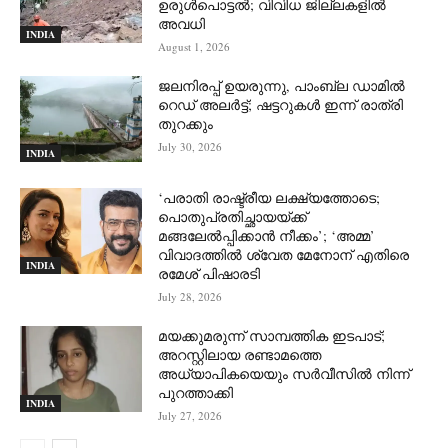
ഉരുള്‍പൊട്ടല്‍; വിവിധ ജില്ലകളില്‍
അവധി
INDIA
August 1, 2026
ജലനിരപ്പ് ഉയരുന്നു, പാംബ്ല ഡാമിൽ
റെഡ് അലർട്ട്; ഷട്ടറുകൾ ഇന്ന് രാത്രി
തുറക്കും
July 30, 2026
INDIA
‘പരാതി രാഷ്ട്രീയ ലക്ഷ്യത്തോടെ;
പൊതുപ്രതിച്ഛായയ്ക്ക്
മങ്ങലേല്‍പ്പിക്കാന്‍ നീക്കം’; ‘അമ്മ’
വിവാദത്തില്‍ ശ്വേത മേനോന് എതിരെ
INDIA
രമേശ് പിഷാരടി
July 28, 2026
മയക്കുമരുന്ന് സാമ്പത്തിക ഇടപാട്;
അറസ്റ്റിലായ രണ്ടാമത്തെ
അധ്യാപികയെയും സർവീസിൽ നിന്ന്
പുറത്താക്കി
INDIA
July 27, 2026