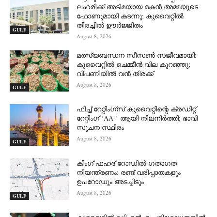
ലഹരിക്ക് അടിമയായ മകൻ അമ്മയുടെ
ഫോണുമായി കടന്നു; കുവൈറ്റിൽ
തിരച്ചിൽ ഊർജ്ജിതം
GULF
August 8, 2026
മത്സ്യബന്ധന സീസൺ സജീവമായി:
കുവൈറ്റിൽ ചെമ്മീൻ വില കുറഞ്ഞു;
വിപണിയിൽ വൻ തിരക്ക്
August 8, 2026
GULF
ഫിച്ച് റേറ്റിംഗ്സ് കുവൈറ്റിന്റെ ക്രഡിറ്റ്
റേറ്റിംഗ് ‘AA-’ ആയി നിലനിർത്തി; ഭാവി
സൂചന സ്ഥിരം
August 8, 2026
GULF
കിംഗ് ഫഹദ് റോഡിൽ ഗതാഗത
നിയന്ത്രണം: രണ്ട് വരിപ്പാതകളും
ഉപറോഡും അടച്ചിടും
August 8, 2026
GULF