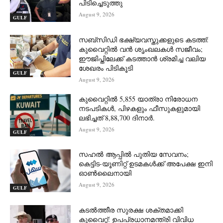
പിടിച്ചെടുത്തു
August 9, 2026
GULF
സബ്‌സിഡി ഭക്ഷ്യവസ്തുക്കളുടെ കടത്ത്:
കുവൈറ്റിൽ വൻ ശൃംഖലകൾ സജീവം;
ഈജിപ്തിലേക്ക് കടത്താൻ ശ്രമിച്ച വലിയ
ശേഖരം പിടികൂടി
GULF
August 9, 2026
കുവൈറ്റിൽ 5,855 യാത്രാ നിരോധന
നടപടികൾ, പിഴകളും ഫീസുകളുമായി
ലഭിച്ചത് 8,88,700 ദിനാർ.
August 9, 2026
GULF
സഹൽ ആപ്പിൽ പുതിയ സേവനം;
കെട്ടിട-യൂണിറ്റ് ഉടമകൾക്ക് അപേക്ഷ ഇനി
ഓൺലൈനായി
August 9, 2026
GULF
കടൽത്തീര സുരക്ഷ ശക്തമാക്കി
കുവൈറ്റ്: ഉപപ്രധാനമന്ത്രി വിവിധ