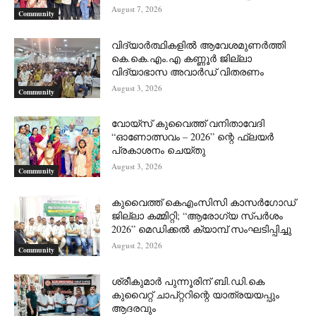
August 7, 2026
Community
വിദ്യാർത്ഥികളിൽ ആവേശമുണർത്തി
കെ.കെ.എം.എ കണ്ണൂർ ജില്ലാ
വിദ്യാഭാസ അവാർഡ് വിതരണം
August 3, 2026
Community
വോയ്സ് കുവൈത്ത് വനിതാവേദി
“ഓണോത്സവം – 2026” ന്റെ ഫ്ലയർ
പ്രകാശനം ചെയ്തു
August 3, 2026
Community
കുവൈത്ത് കെഎംസിസി കാസർഗോഡ്
ജില്ലാ കമ്മിറ്റി; “ആരോഗ്യ സ്പർശം
2026” മെഡിക്കൽ ക്യാമ്പ് സംഘടിപ്പിച്ചു
August 2, 2026
Community
ശ്രീകുമാർ പുന്നൂരിന് ബി.ഡി.കെ
കുവൈറ്റ് ചാപ്റ്ററിന്റെ യാത്രയയപ്പും
ആദരവും