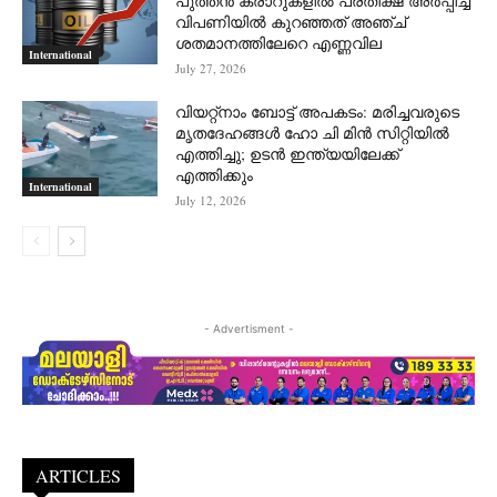
പുത്തന്‍ കരാറുകളില്‍ പ്രതീക്ഷ അര്‍പ്പിച്ച്
വിപണിയില്‍ കുറഞ്ഞത് അഞ്ച്
ശതമാനത്തിലേറെ എണ്ണവില
International
July 27, 2026
വിയറ്റ്നാം ബോട്ട് അപകടം: മരിച്ചവരുടെ
മൃതദേഹങ്ങൾ ഹോ ചി മിൻ സിറ്റിയിൽ
എത്തിച്ചു; ഉടൻ ഇന്ത്യയിലേക്ക്
എത്തിക്കും
International
July 12, 2026
- Advertisment -
ARTICLES