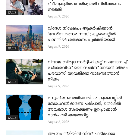
ദ്വീപുകളിൽ നേരിട്ടെത്തി നിരീക്ഷണം
നടത്തി
GULF
August 9, 2026
വിദേശ നിക്ഷേപം ആകർഷിക്കാൻ
‘ദേശീയ മത്സര നയം’; കുവൈറ്റിൽ
പദ്ധതി 96 ശതമാനം പൂർത്തിയായി
August 9, 2026
GULF
വ്യാജ ബിരുദ സർട്ടിഫിക്കറ്റ് ഉപയോഗിച്ച്
ഡ്രൈവിംഗ് ലൈസൻസ് നേടാൻ ശ്രമം:
പ്രവാസി യുവതിയെ നാടുനടത്താൻ
നീക്കം
GULF
August 9, 2026
മനുഷ്യക്കടത്തിനെതിരെ കുവൈറ്റിൽ
ബോധവൽക്കരണ പരിപാടി; തൊഴിൽ
അവകാശ സംരക്ഷണം ഉറപ്പാക്കാൻ
മാൻപവർ അതോറിറ്റി
GULF
August 8, 2026
ആശുപത്രിയിൽ നിന്ന് ചാടിപ്പോയ