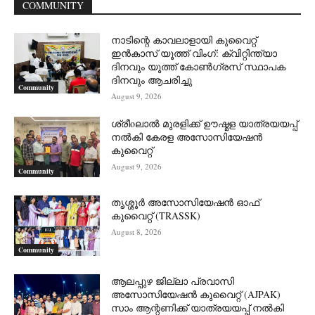
COMMUNITY
നാടിന്റെ കാവലാളായി കുവൈറ്റ്
ഇൻകാസ് യൂത്ത് വിംഗ്: ക്വിറ്റിന്ത്യാ
ദിനവും യൂത്ത് കോൺഗ്രസ് സ്ഥാപക
ദിനവും ആചരിച്ചു
Community
August 9, 2026
ശ്രീoലാൽ മുരളിക്ക് ഊഷ്മള യാത്രയയപ്പ്
നൽകി കേരള അസോസിയേഷൻ
കുവൈറ്റ്
August 9, 2026
Community
തൃശ്ശൂർ അസോസിയേഷൻ ഓഫ്
കുവൈറ്റ്‌ (TRASSK)
August 8, 2026
Community
ആലപ്പുഴ ജില്ലാ പ്രവാസി
അസോസിയേഷൻ കുവൈറ്റ് (AJPAK)
സാം ആന്റണിക്ക് യാത്രയയപ്പ് നൽകി