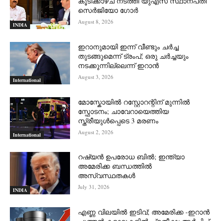
കൂടിക്കാഴ്ച നടത്തി യുഎസ് സ്ഥാനപതി
സെര്‍ജിയോ ഗോര്‍
August 8, 2026
INDIA
ഇറാനുമായി ഇന്ന് വീണ്ടും ചര്‍ച്ച
തുടങ്ങുമെന്ന് ട്രംപ്; ഒരു ചര്‍ച്ചയും
നടക്കുന്നില്ലെന്ന് ഇറാന്‍
August 3, 2026
International
മോസ്കോയിൽ റസ്റ്റോറന്റിന് മുന്നിൽ
സ്ഫോടനം; ചാവേറായെത്തിയ
സ്ത്രീയുൾപ്പെടെ 3 മരണം
August 2, 2026
International
റഷ്യന്‍ ഉപരോധ ബില്‍; ഇന്ത്യാ
അമേരിക്ക ബന്ധത്തില്‍
അസ്വസ്ഥതകള്‍
July 31, 2026
INDIA
എണ്ണ വിലയില്‍ ഇടിവ്; അമേരിക്ക -ഇറാന്‍