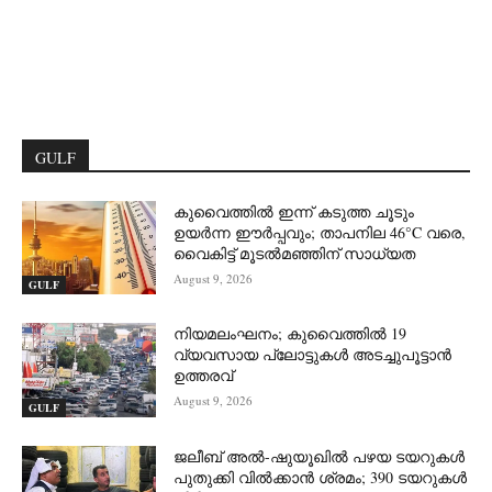
GULF
കുവൈത്തിൽ ഇന്ന് കടുത്ത ചൂടും
ഉയർന്ന ഈർപ്പവും; താപനില 46°C വരെ,
വൈകിട്ട് മൂടൽമഞ്ഞിന് സാധ്യത
August 9, 2026
GULF
നിയമലംഘനം; കുവൈത്തിൽ 19
വ്യവസായ പ്ലോട്ടുകൾ അടച്ചുപൂട്ടാൻ
ഉത്തരവ്
August 9, 2026
GULF
ജലീബ് അൽ-ഷുയൂഖിൽ പഴയ ടയറുകൾ
പുതുക്കി വിൽക്കാൻ ശ്രമം; 390 ടയറുകൾ