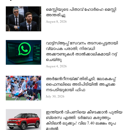
മെസ്സിയുടെ പിതാവ് ഹോർഹെ മെസ്സി
അന്തരിച്ചു
August 8, 2026
വാട്ട്‌സ്ആപ്പ് സേവനം തടസപ്പെട്ടതായി
വ്യാപക പരാതി; നിരവധി
അക്കൗണ്ടുകൾ താൽക്കാലികമായി റദ്ദ്
ചെയ്തു
August 4, 2026
അർജന്‍റീനയ്ക്ക് തിരിച്ചടി; ലോകകപ്പ്
ഫൈനലിലെ അടിപിടിയിൽ അച്ചടക്ക
നടപടിയുമായി ഫിഫ
July 30, 2026
ഇന്ത്യൻ വിപണിയെ കീഴടക്കാന്‍ പുതിയ
ബ്രെസ എത്തി: ടർബോ കരുത്തും
കിടിലൻ ലുക്കും! വില 7.40 ലക്ഷം രൂപ
മുതൽ