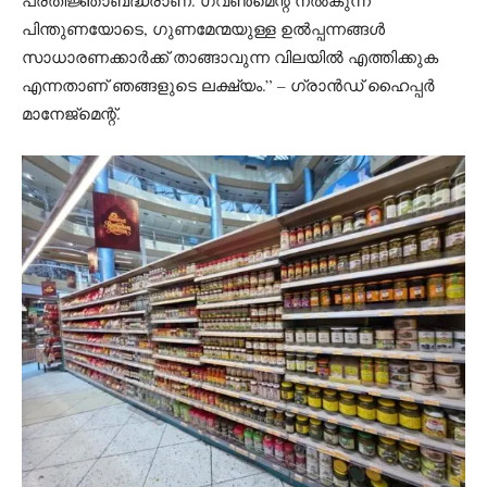
പ്രതിജ്ഞാബദ്ധരാണ്. ഗവൺമെന്റ് നൽകുന്ന
പിന്തുണയോടെ, ഗുണമേന്മയുള്ള ഉൽപ്പന്നങ്ങൾ
സാധാരണക്കാർക്ക് താങ്ങാവുന്ന വിലയിൽ എത്തിക്കുക
എന്നതാണ് ഞങ്ങളുടെ ലക്ഷ്യം.” – ഗ്രാൻഡ് ഹൈപ്പർ
മാനേജ്‌മെന്റ്.