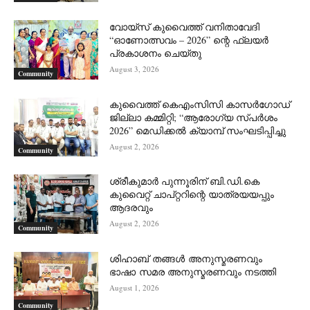
വോയ്സ് കുവൈത്ത് വനിതാവേദി
“ഓണോത്സവം – 2026” ന്റെ ഫ്ലയർ
പ്രകാശനം ചെയ്തു
August 3, 2026
Community
കുവൈത്ത് കെഎംസിസി കാസർഗോഡ്
ജില്ലാ കമ്മിറ്റി; “ആരോഗ്യ സ്പർശം
2026” മെഡിക്കൽ ക്യാമ്പ് സംഘടിപ്പിച്ചു
August 2, 2026
Community
ശ്രീകുമാർ പുന്നൂരിന് ബി.ഡി.കെ
കുവൈറ്റ് ചാപ്റ്ററിന്റെ യാത്രയയപ്പും
ആദരവും
August 2, 2026
Community
ശിഹാബ് തങ്ങൾ അനുസ്മരണവും
ഭാഷാ സമര അനുസ്മരണവും നടത്തി
August 1, 2026
Community