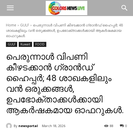
Home
GULF
പെരുന്നാൾ വിപണി കീഴടക്കാൻ ഗ്രാൻഡ് ഹൈപ്പർ; 48
ശാഖകളിലും വൻ ഒരുക്കങ്ങൾ, ഉപഭോക്താക്കൾക്കായി ആകർഷകമായ
ഓഫറുകൾ.
GULF
Kuwait
FOOD
പെരുന്നാൾ വിപണി
കീഴടക്കാൻ ഗ്രാൻഡ്
ഹൈപ്പർ; 48 ശാഖകളിലും
വൻ ഒരുക്കങ്ങൾ,
ഉപഭോക്താക്കൾക്കായി
ആകർഷകമായ ഓഫറുകൾ.
By
newsportal
March 18, 2026
88
0