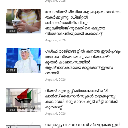
August 6, 2026
സോഷ്യൽ മീഡിയ കുട്ടികളുടെ ഭാവിയെ
തകർക്കുന്നു: ഡിജിറ്റൽ
ബ്ലാക്ക്‌മെയിലിങ്ങിനും
ബുള്ളിയിങ്ങിനുമെതിരെ കടുത്ത
GULF
നിയമനടപടിയുമായി കുവൈറ്റ്
August 6, 2026
ഗൾഫ് രാജ്യങ്ങളിൽ കനത്ത ഈർപ്പവും
അസഹനീയമായ ചൂടും: വ്യാഴാഴ്ച
മുതൽ കാലാവസ്ഥയിൽ
ആശ്വാസകരമായ മാറ്റമെന്ന് ഈസ
GULF
റമദാൻ
August 6, 2026
റിയൽ എസ്റ്റേറ്റ് ബ്രോക്കറേജ് ഫ്രീ
ലാൻസ് ലൈസൻസുകൾ റദ്ദാക്കുന്നു:
കാലാവധി ഒരു മാസം കൂടി നീട്ടി നൽകി
കുവൈറ്റ്
GULF
August 6, 2026
നഷ്ടപ്പെട്ട വാഹന നമ്പർ പ്ലേറ്റുകൾ ഇനി