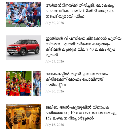
അർജന്‍റീനയ്ക്ക് തിരിച്ചടി; ലോകകപ്പ്
ഫൈനലിലെ അടിപിടിയിൽ അച്ചടക്ക
നടപടിയുമായി ഫിഫ
July 30, 2026
ഇന്ത്യൻ വിപണിയെ കീഴടക്കാന്‍ പുതിയ
ബ്രെസ എത്തി: ടർബോ കരുത്തും
കിടിലൻ ലുക്കും! വില 7.40 ലക്ഷം രൂപ
മുതൽ
July 25, 2026
ലോകകപ്പിൽ തുടർച്ചയായ രണ്ടാം
കിരീടമെന്ന് മോഹം പൊലിഞ്ഞ്
അർ‍ജന്റീന
July 20, 2026
ജലീബ് അൽ-ഷുയൂഖിൽ വ്യാപക
പരിശോധന; 10 സ്ഥാപനങ്ങൾ അടച്ചു,
152 ലംഘന റിപ്പോർട്ടുകൾ
July 16, 2026