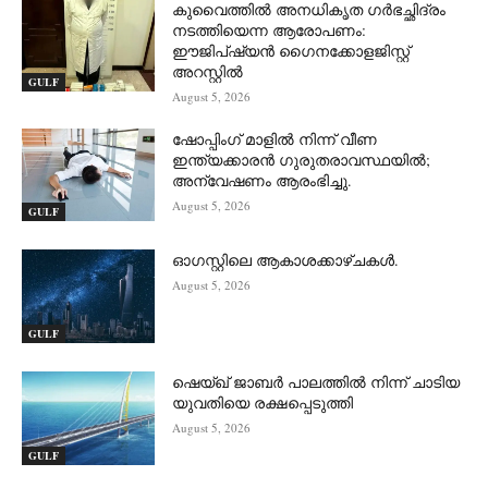
കുവൈത്തിൽ അനധികൃത ഗർഭച്ഛിദ്രം
നടത്തിയെന്ന ആരോപണം:
ഈജിപ്ഷ്യൻ ഗൈനക്കോളജിസ്റ്റ്
അറസ്റ്റിൽ
GULF
August 5, 2026
ഷോപ്പിംഗ് മാളിൽ നിന്ന് വീണ
ഇന്ത്യക്കാരൻ ഗുരുതരാവസ്ഥയിൽ;
അന്വേഷണം ആരംഭിച്ചു.
August 5, 2026
GULF
ഓഗസ്റ്റിലെ ആകാശക്കാഴ്ചകൾ.
August 5, 2026
GULF
ഷെയ്ഖ് ജാബർ പാലത്തിൽ നിന്ന് ചാടിയ
യുവതിയെ രക്ഷപ്പെടുത്തി
August 5, 2026
GULF