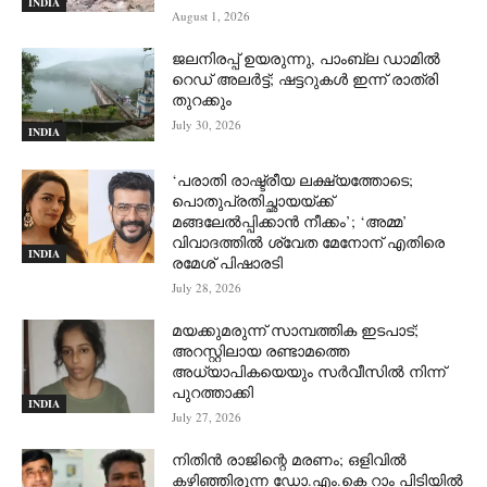
INDIA
August 1, 2026
ജലനിരപ്പ് ഉയരുന്നു, പാംബ്ല ഡാമിൽ
റെഡ് അലർട്ട്; ഷട്ടറുകൾ ഇന്ന് രാത്രി
തുറക്കും
July 30, 2026
INDIA
‘പരാതി രാഷ്ട്രീയ ലക്ഷ്യത്തോടെ;
പൊതുപ്രതിച്ഛായയ്ക്ക്
മങ്ങലേല്‍പ്പിക്കാന്‍ നീക്കം’; ‘അമ്മ’
വിവാദത്തില്‍ ശ്വേത മേനോന് എതിരെ
INDIA
രമേശ് പിഷാരടി
July 28, 2026
മയക്കുമരുന്ന് സാമ്പത്തിക ഇടപാട്;
അറസ്റ്റിലായ രണ്ടാമത്തെ
അധ്യാപികയെയും സർവീസിൽ നിന്ന്
പുറത്താക്കി
INDIA
July 27, 2026
നിതിൻ രാജിന്റെ മരണം; ഒളിവിൽ
കഴിഞ്ഞിരുന്ന ഡോ.എം.കെ റാം പിടിയിൽ