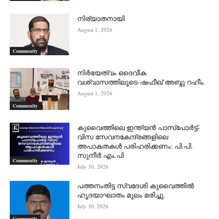
നിര്യാതനായി
August 1, 2026
Community
നിർഭയത്വം ദൈവീക
വശ്വാസത്തിലൂടെ-ഷഫീഖ് അബ്ദു റഹീം.
August 1, 2026
Community
കുവൈത്തിലെ ഇന്ത്യൻ പാസ്‌പോർട്ട്-
വിസ സേവനകേന്ദ്രങ്ങളിലെ
അപാകതകൾ പരിഹരിക്കണം: പി.പി.
സുനീർ എം.പി
Community
July 30, 2026
പത്തനംതിട്ട സ്വദേശി കുവൈത്തിൽ
ഹൃദയാഘാതം മൂലം മരിച്ചു.
July 30, 2026
Community