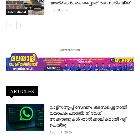
യാത്രികൻ, രക്ഷപ്പെട്ടത് തലനാരിഴയ്ക്ക്
July 10, 2026
International
- Advertisment -
ARTICLES
വാട്ട്‌സ്ആപ്പ് സേവനം തടസപ്പെട്ടതായി
വ്യാപക പരാതി; നിരവധി
അക്കൗണ്ടുകൾ താൽക്കാലികമായി റദ്ദ്
ചെയ്തു
August 4, 2026