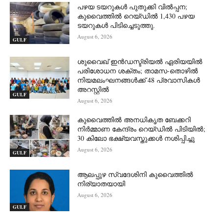
പഴയ ടയറുകൾ പുതുക്കി വിൽപ്പന;
കുവൈത്തിൽ റെയ്ഡിൽ 1,430 പഴയ
ടയറുകൾ പിടിച്ചെടുത്തു.
August 6, 2026
GULF
ശുവൈഖ് ഇൻഡസ്ട്രിയൽ ഏരിയയിൽ
പരിശോധന ശക്തം; താമസ-തൊഴിൽ
നിയമലംഘനങ്ങൾക്ക് 48 പ്രവാസികൾ
അറസ്റ്റിൽ
GULF
August 6, 2026
കുവൈത്തിൽ അനധികൃത ബേക്കറി
നിർമ്മാണ കേന്ദ്രം റെയ്ഡിൽ പിടിയിൽ;
30 കിലോ ഭക്ഷ്യവസ്തുക്കൾ നശിപ്പിച്ചു
August 6, 2026
GULF
ആലപ്പുഴ സ്വദേശിനി കുവൈത്തിൽ
നിര്യാതയായി
August 6, 2026
GULF