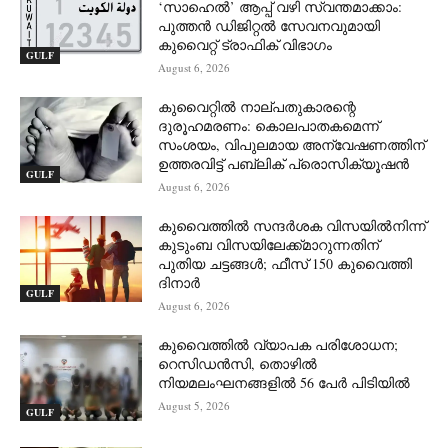
‘സാഹെൽ’ ആപ്പ് വഴി സ്വന്തമാക്കാം:
പുത്തൻ ഡിജിറ്റൽ സേവനവുമായി
കുവൈറ്റ് ട്രാഫിക് വിഭാഗം
GULF
August 6, 2026
കുവൈറ്റിൽ നാല്പതുകാരന്റെ
ദുരൂഹമരണം: കൊലപാതകമെന്ന്
സംശയം, വിപുലമായ അന്വേഷണത്തിന്
ഉത്തരവിട്ട് പബ്ലിക് പ്രൊസിക്യൂഷൻ
GULF
August 6, 2026
കുവൈത്തിൽ സന്ദർശക വിസയിൽനിന്ന്
കുടുംബ വിസയിലേക്ക്മാറുന്നതിന്
പുതിയ ചട്ടങ്ങൾ; ഫീസ് 150 കുവൈത്തി
ദിനാർ
GULF
August 6, 2026
കുവൈത്തിൽ വ്യാപക പരിശോധന;
റെസിഡൻസി, തൊഴിൽ
നിയമലംഘനങ്ങളിൽ 56 പേർ പിടിയിൽ
August 5, 2026
GULF