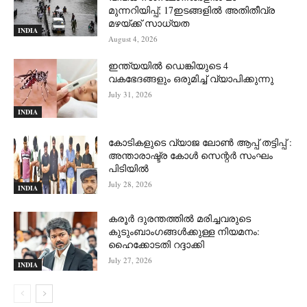
മുന്നറിയിപ്പ്; 17ഇടങ്ങളിൽ അതിതീവ്ര
മഴയ്ക്ക് സാധ്യത
INDIA
August 4, 2026
ഇന്ത്യയിൽ ഡെങ്കിയുടെ 4
വകഭേദങ്ങളും ഒരുമിച്ച് വ്യാപിക്കുന്നു
July 31, 2026
INDIA
കോടികളുടെ വ്യാജ ലോൺ ആപ്പ് തട്ടിപ്പ് :
അന്താരാഷ്ട്ര കോൾ സെന്റർ സംഘം
പിടിയില്‍
July 28, 2026
INDIA
കരൂർ ദുരന്തത്തിൽ മരിച്ചവരുടെ
കുടുംബാംഗങ്ങൾക്കുള്ള നിയമനം:
ഹൈക്കോടതി റദ്ദാക്കി
July 27, 2026
INDIA