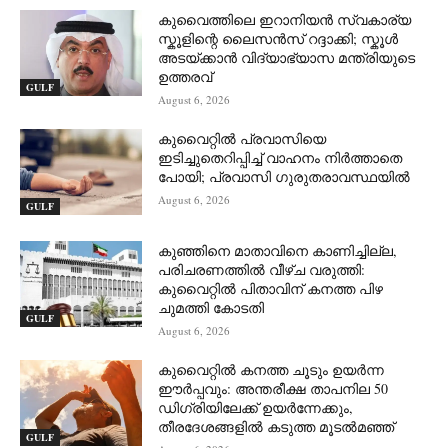
കുവൈത്തിലെ ഇറാനിയൻ സ്വകാര്യ
സ്കൂളിന്റെ ലൈസൻസ് റദ്ദാക്കി; സ്കൂൾ
അടയ്ക്കാൻ വിദ്യാഭ്യാസ മന്ത്രിയുടെ
ഉത്തരവ്
GULF
August 6, 2026
കുവൈറ്റിൽ പ്രവാസിയെ
ഇടിച്ചുതെറിപ്പിച്ച് വാഹനം നിർത്താതെ
പോയി; പ്രവാസി ഗുരുതരാവസ്ഥയിൽ
August 6, 2026
GULF
കുഞ്ഞിനെ മാതാവിനെ കാണിച്ചില്ല,
പരിചരണത്തിൽ വീഴ്ച വരുത്തി:
കുവൈറ്റിൽ പിതാവിന് കനത്ത പിഴ
ചുമത്തി കോടതി
GULF
August 6, 2026
കുവൈറ്റിൽ കനത്ത ചൂടും ഉയർന്ന
ഈർപ്പവും: അന്തരീക്ഷ താപനില 50
ഡിഗ്രിയിലേക്ക് ഉയർന്നേക്കും,
തീരദേശങ്ങളിൽ കടുത്ത മൂടൽമഞ്ഞ്
GULF