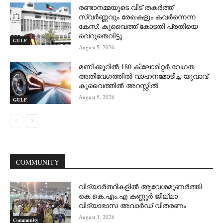
രണ്ടാനമ്മയുടെ വീട് തകർത്ത്
സ്വർണ്ണവും രേഖകളും കവർന്നെന്ന
കേസ്: കുവൈത്ത് കോടതി പ്രതിയെ
വെറുതെവിട്ടു
GULF
August 5, 2026
മണിക്കൂറിൽ 180 കിലോമീറ്റർ വേഗത:
അതിവേഗത്തിൽ വാഹനമോടിച്ച യുവാവ്
കുവൈത്തിൽ അറസ്റ്റിൽ
August 5, 2026
GULF
COMMUNITY
വിദ്യാർത്ഥികളിൽ ആവേശമുണർത്തി
കെ.കെ.എം.എ കണ്ണൂർ ജില്ലാ
വിദ്യാഭാസ അവാർഡ് വിതരണം
August 3, 2026
Community