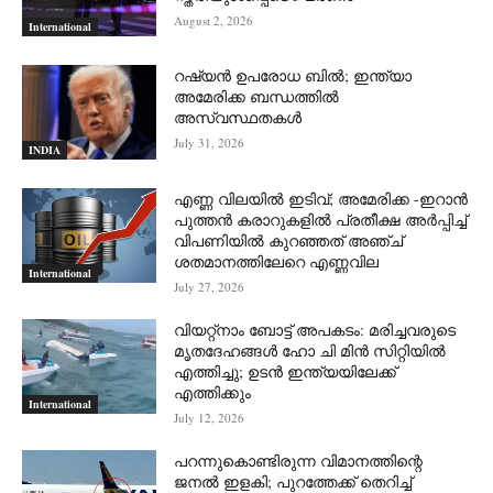
August 2, 2026
International
റഷ്യന്‍ ഉപരോധ ബില്‍; ഇന്ത്യാ
അമേരിക്ക ബന്ധത്തില്‍
അസ്വസ്ഥതകള്‍
July 31, 2026
INDIA
എണ്ണ വിലയില്‍ ഇടിവ്; അമേരിക്ക -ഇറാന്‍
പുത്തന്‍ കരാറുകളില്‍ പ്രതീക്ഷ അര്‍പ്പിച്ച്
വിപണിയില്‍ കുറഞ്ഞത് അഞ്ച്
ശതമാനത്തിലേറെ എണ്ണവില
International
July 27, 2026
വിയറ്റ്നാം ബോട്ട് അപകടം: മരിച്ചവരുടെ
മൃതദേഹങ്ങൾ ഹോ ചി മിൻ സിറ്റിയിൽ
എത്തിച്ചു; ഉടൻ ഇന്ത്യയിലേക്ക്
എത്തിക്കും
International
July 12, 2026
പറന്നുകൊണ്ടിരുന്ന വിമാനത്തിന്റെ
ജനൽ ഇളകി; പുറത്തേക്ക് തെറിച്ച്