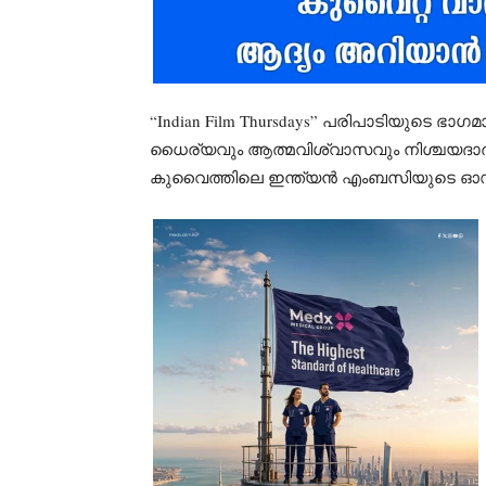
“Indian Film Thursdays” പരിപാടിയുടെ ഭാഗമാ
ധൈര്യവും ആത്മവിശ്വാസവും നിശ്ചയദാർഢ്യവ
കുവൈത്തിലെ ഇന്ത്യൻ എംബസിയുടെ ഓഡിറ