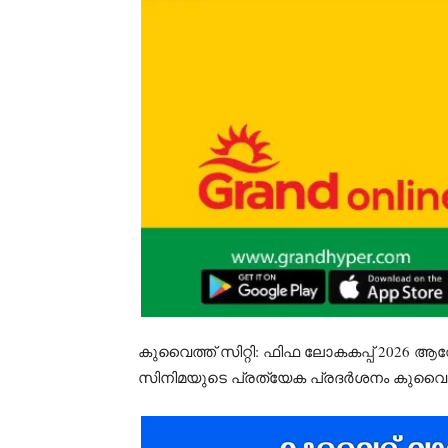
കുവൈത്ത് സിറ്റി: ഫിഫ ലോകകപ്പ് 2026 ആവേ
സിനിമയുടെ പ്രത്യേക പ്രദർശനം കുവൈത്ത