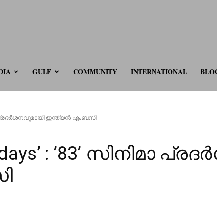
ve.com
DIA
GULF
COMMUNITY
INTERNATIONAL
BLO
നിമാ പ്രദർശനവുമായി ഇന്ത്യൻ എംബസി
rsdays’ : ’83’ സിനിമാ പ്
സി