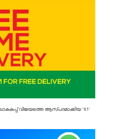
 ലോകകപ്പ് വിജയത്തെ ആസ്പദമാക്കിയ ’83’