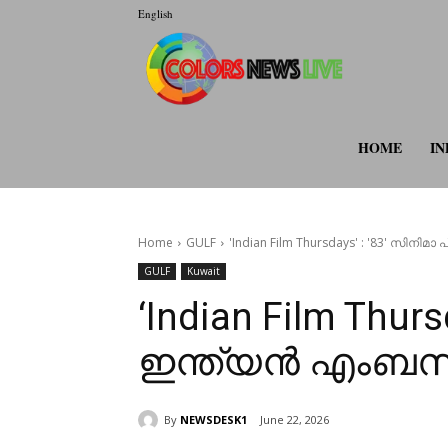
English
colorsnewsli
HOME
IN
Home
GULF
'Indian Film Thursdays' : '83' സി
GULF
Kuwait
‘Indian Film Thu
ഇന്ത്യൻ എംബ
By
NEWSDESK1
June 22, 2026