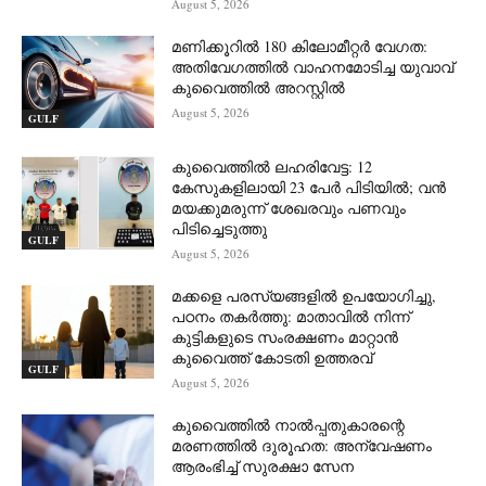
August 5, 2026
മണിക്കൂറിൽ 180 കിലോമീറ്റർ വേഗത:
അതിവേഗത്തിൽ വാഹനമോടിച്ച യുവാവ്
കുവൈത്തിൽ അറസ്റ്റിൽ
August 5, 2026
GULF
കുവൈത്തിൽ ലഹരിവേട്ട: 12
കേസുകളിലായി 23 പേർ പിടിയിൽ; വൻ
മയക്കുമരുന്ന് ശേഖരവും പണവും
പിടിച്ചെടുത്തു
GULF
August 5, 2026
മക്കളെ പരസ്യങ്ങളിൽ ഉപയോഗിച്ചു,
പഠനം തകർത്തു: മാതാവിൽ നിന്ന്
കുട്ടികളുടെ സംരക്ഷണം മാറ്റാൻ
കുവൈത്ത് കോടതി ഉത്തരവ്
GULF
August 5, 2026
കുവൈത്തിൽ നാല്‍പ്പതുകാരന്റെ
മരണത്തിൽ ദുരൂഹത: അന്വേഷണം
ആരംഭിച്ച് സുരക്ഷാ സേന