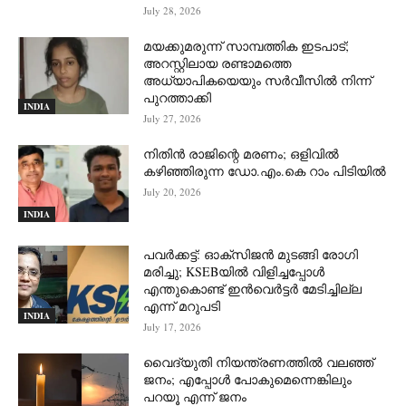
July 28, 2026
മയക്കുമരുന്ന് സാമ്പത്തിക ഇടപാട്;
അറസ്റ്റിലായ രണ്ടാമത്തെ
അധ്യാപികയെയും സർവീസിൽ നിന്ന്
പുറത്താക്കി
INDIA
July 27, 2026
നിതിൻ രാജിന്റെ മരണം; ഒളിവിൽ
കഴിഞ്ഞിരുന്ന ഡോ.എം.കെ റാം പിടിയിൽ
July 20, 2026
INDIA
പവർക്കട്ട്: ഓക്‌സിജൻ മുടങ്ങി രോഗി
മരിച്ചു; KSEBയിൽ വിളിച്ചപ്പോൾ
എന്തുകൊണ്ട് ഇൻവെർട്ടർ മേടിച്ചില്ല
എന്ന് മറുപടി
INDIA
July 17, 2026
വൈദ്യുതി നിയന്ത്രണത്തിൽ വലഞ്ഞ്
ജനം; എപ്പോൾ പോകുമെന്നെങ്കിലും
പറയൂ എന്ന് ജനം