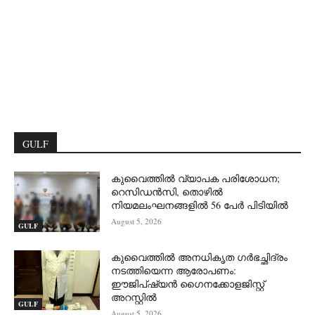
GULF
കുവൈത്തിൽ വ്യാപക പരിശോധന;
റെസിഡൻസി, തൊഴിൽ
നിയമലംഘനങ്ങളിൽ 56 പേർ പിടിയിൽ
August 5, 2026
GULF
കുവൈത്തിൽ അനധികൃത ഗർഭച്ഛിദ്രം
നടത്തിയെന്ന ആരോപണം:
ഈജിപ്ഷ്യൻ ഗൈനക്കോളജിസ്റ്റ്
അറസ്റ്റിൽ
GULF
August 5, 2026