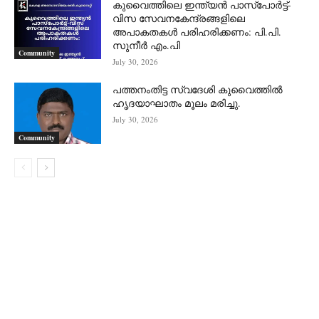
കുവൈത്തിലെ ഇന്ത്യൻ പാസ്‌പോർട്ട്-
വിസ സേവനകേന്ദ്രങ്ങളിലെ
അപാകതകൾ പരിഹരിക്കണം: പി.പി.
സുനീർ എം.പി
Community
July 30, 2026
പത്തനംതിട്ട സ്വദേശി കുവൈത്തിൽ
ഹൃദയാഘാതം മൂലം മരിച്ചു.
July 30, 2026
Community