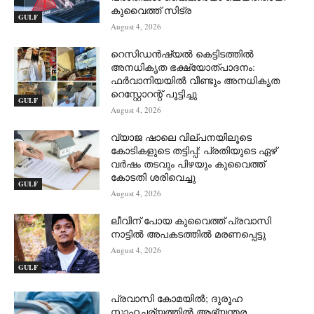
കുവൈത്ത് സിട്ര
GULF
August 4, 2026
റെസിഡൻഷ്യൽ കെട്ടിടത്തിൽ
അനധികൃത ഭക്ഷ്യോത്പാദനം:
ഫർവാനിയയിൽ വീണ്ടും അനധികൃത
റെസ്റ്റോറന്റ് പൂട്ടിച്ചു
GULF
August 4, 2026
വ്യാജ ഷാലെ വില്പനയിലൂടെ
കോടികളുടെ തട്ടിപ്പ്: പ്രതിയുടെ ഏഴ്
വർഷം തടവും പിഴയും കുവൈത്ത്
കോടതി ശരിവെച്ചു
GULF
August 4, 2026
ലീവിന് പോയ കുവൈത്ത് പ്രവാസി
നാട്ടിൽ അപകടത്തിൽ മരണപ്പെട്ടു
August 4, 2026
GULF
പ്രവാസി കോമയിൽ; ദുരൂഹ
സാഹചര്യത്തിൽ ആഭ്യന്തര