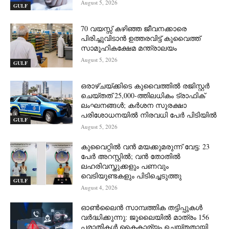
August 5, 2026
GULF
70 വയസ്സ് കഴിഞ്ഞ ജീവനക്കാരെ
പിരിച്ചുവിടാൻ ഉത്തരവിട്ട് കുവൈത്ത്
സാമൂഹികക്ഷേമ മന്ത്രാലയം
August 5, 2026
GULF
ഒരാഴ്ചയ്ക്കിടെ കുവൈത്തിൽ രജിസ്റ്റർ
ചെയ്തത് 25,000-ത്തിലധികം ട്രാഫിക്
ലംഘനങ്ങൾ; കർശന സുരക്ഷാ
പരിശോധനയിൽ നിരവധി പേർ പിടിയിൽ
GULF
August 5, 2026
കുവൈറ്റിൽ വൻ മയക്കുമരുന്ന് വേട്ട: 23
പേർ അറസ്റ്റിൽ; വൻ തോതിൽ
ലഹരിവസ്തുക്കളും പണവും
വെടിയുണ്ടകളും പിടിച്ചെടുത്തു
GULF
August 4, 2026
ഓൺലൈൻ സാമ്പത്തിക തട്ടിപ്പുകൾ
വർദ്ധിക്കുന്നു: ജൂലൈയിൽ മാത്രം 156
പരാതികൾ കൈകാര്യം ചെയ്തതായി