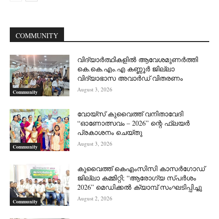
COMMUNITY
വിദ്യാർത്ഥികളിൽ ആവേശമുണർത്തി
കെ.കെ.എം.എ കണ്ണൂർ ജില്ലാ
വിദ്യാഭാസ അവാർഡ് വിതരണം
August 3, 2026
Community
വോയ്സ് കുവൈത്ത് വനിതാവേദി
“ഓണോത്സവം – 2026” ന്റെ ഫ്ലയർ
പ്രകാശനം ചെയ്തു
August 3, 2026
Community
കുവൈത്ത് കെഎംസിസി കാസർഗോഡ്
ജില്ലാ കമ്മിറ്റി; “ആരോഗ്യ സ്പർശം
2026” മെഡിക്കൽ ക്യാമ്പ് സംഘടിപ്പിച്ചു
August 2, 2026
Community