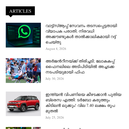
ARTICLES
വാട്ട്‌സ്ആപ്പ് സേവനം തടസപ്പെട്ടതായി
വ്യാപക പരാതി; നിരവധി
അക്കൗണ്ടുകൾ താൽക്കാലികമായി റദ്ദ്
ചെയ്തു
August 4, 2026
അർജന്‍റീനയ്ക്ക് തിരിച്ചടി; ലോകകപ്പ്
ഫൈനലിലെ അടിപിടിയിൽ അച്ചടക്ക
നടപടിയുമായി ഫിഫ
July 30, 2026
ഇന്ത്യൻ വിപണിയെ കീഴടക്കാന്‍ പുതിയ
ബ്രെസ എത്തി: ടർബോ കരുത്തും
കിടിലൻ ലുക്കും! വില 7.40 ലക്ഷം രൂപ
മുതൽ
July 25, 2026