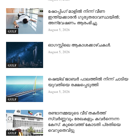
ഷോപ്പിംഗ് മാളിൽ നിന്ന് വീണ
ഇന്ത്യക്കാരൻ ഗുരുതരാവസ്ഥയിൽ;
അന്വേഷണം ആരംഭിച്ചു.
August 5, 2026
GULF
ഓഗസ്റ്റിലെ ആകാശക്കാഴ്ചകൾ.
August 5, 2026
GULF
ഷെയ്ഖ് ജാബർ പാലത്തിൽ നിന്ന് ചാടിയ
യുവതിയെ രക്ഷപ്പെടുത്തി
August 5, 2026
GULF
രണ്ടാനമ്മയുടെ വീട് തകർത്ത്
സ്വർണ്ണവും രേഖകളും കവർന്നെന്ന
കേസ്: കുവൈത്ത് കോടതി പ്രതിയെ
വെറുതെവിട്ടു
GULF