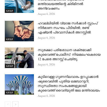
മന്ത്രാലയത്തിന്റെ ക്രിമിനൽ
അന്വേഷണം
GULF
August 4, 2026
ഹവല്ലിയിൽ വ്യാജ സർക്കാർ സ്റ്റാംപ്
നിർമാണ സംഘം പിടിയിൽ; രണ്ട്
ഏഷ്യൻ പ്രവാസികൾ അറസ്റ്റിൽ
August 4, 2026
GULF
സുരക്ഷാ പരിശോധന ശക്തമാക്കി
കുവൈത്ത് പോലീസ്: നിയമലംഘകരായ
12 പേരെ അറസ്റ്റ് ചെയ്തു.
August 4, 2026
GULF
കുടിവെള്ള ഗുണനിലവാരം ഉറപ്പാക്കാൻ
ഷുവൈഖിൽ പുതിയ ലബോറട്ടറി;
സുസ്ഥിരതാ സംരംഭങ്ങളുമായി
കുവൈത്ത് വൈദ്യുതി ജല മന്ത്രാലയം
GULF
August 4, 2026